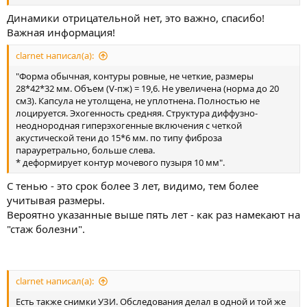
Динамики отрицательной нет, это важно, спасибо!
Важная информация!
clarnet написал(а):
"Форма обычная, контуры ровные, не четкие, размеры
28*42*32 мм. Объем (V-пж) = 19,6. Не увеличена (норма до 20
см3). Капсула не утолщена, не уплотнена. Полностью не
лоцируется. Эхогенность средняя. Структура диффузно-
неоднородная гиперэхогенные включения с четкой
акустической тени до 15*6 мм. по типу фиброза
парауретрально, больше слева.
* деформирует контур мочевого пузыря 10 мм".
С тенью - это срок более 3 лет, видимо, тем более
учитывая размеры.
Вероятно указанные выше пять лет - как раз намекают на
"стаж болезни".
clarnet написал(а):
Есть также снимки УЗИ. Обследования делал в одной и той же