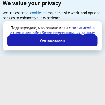
We value your privacy
We use essential
cookies
to make this site work, and optional
cookies to enhance your experience.
Малая урология- простатит, тазовые боли, фиброз
See further information and configure your preferences
Подтверждаю, что ознакомлен с
политикой в
отношении обработки персональных данных
Cookies
Russian (RU)
Accept all cookies
Контактная форма
Условия и правила
Ознакомлен
Политика конфиденциальности
Помощь
Главная
R
S
Reject optional cookies
S
Локализация от
XenForo.Info