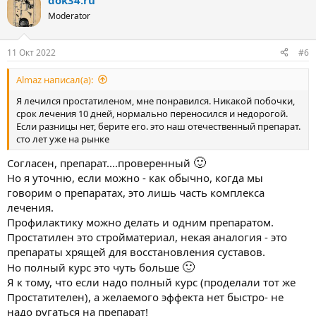
dok34.ru
к
ц
Moderator
и
и
:
11 Окт 2022
#6
Almaz написал(а):
Я лечился простатиленом, мне понравился. Никакой побочки,
срок лечения 10 дней, нормально переносился и недорогой.
Если разницы нет, берите его. это наш отечественный препарат.
сто лет уже на рынке
🙂
Согласен, препарат....проверенный
Но я уточню, если можно - как обычно, когда мы
говорим о препаратах, это лишь часть комплекса
лечения.
Профилактику можно делать и одним препаратом.
Простатилен это стройматериал, некая аналогия - это
препараты хрящей для восстановления суставов.
🙂
Но полный курс это чуть больше
Я к тому, что если надо полный курс (проделали тот же
Простатителен), а желаемого эффекта нет быстро- не
надо ругаться на препарат!