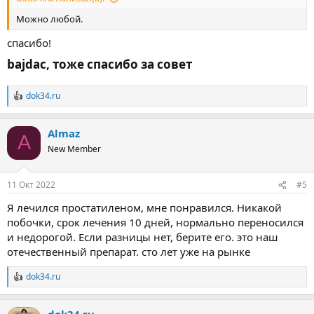
Можно любой.
спасибо!
bajdac, тоже спасибо за совет​
dok34.ru
Р
е
а
Almaz
к
A
ц
New Member
и
и
:
11 Окт 2022
#5
Я лечился простатиленом, мне понравился. Никакой
побочки, срок лечения 10 дней, нормально переносился
и недорогой. Если разницы нет, берите его. это наш
отечественный препарат. сто лет уже на рынке
dok34.ru
Р
е
а