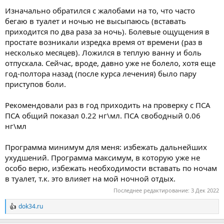
Изначально обратился с жалобами на то, что часто
бегаю в туалет и ночью не высыпаюсь (вставать
приходится по два раза за ночь). Болевые ощущения в
простате возникали изредка время от времени (раз в
несколько месяцев). Ложился в теплую ванну и боль
отпускала. Сейчас, вроде, давно уже не болело, хотя еще
год-полтора назад (после курса лечения) было пару
приступов боли.
Рекомендовали раз в год приходить на проверку с ПСА
ПСА общий показал 0.22 нг\мл. ПСА свободный 0.06
нг\мл
Программа минимум для меня: избежать дальнейших
ухудшений. Программа максимум, в которую уже не
особо верю, избежать необходимости вставать по ночам
в туалет, т.к. это влияет на мой ночной отдых.
Последнее редактирование:
3 Дек 2022
dok34.ru
Р
е