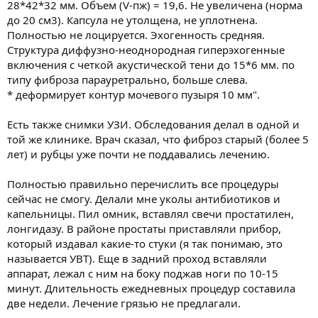
28*42*32 мм. Объем (V-пж) = 19,6. Не увеличена (норма
до 20 см3). Капсула не утолщена, не уплотнена.
Полностью не лоцируется. Эхогенность средняя.
Структура диффузно-неоднородная гиперэхогенные
включения с четкой акустической тени до 15*6 мм. по
типу фиброза парауретрально, больше слева.
* деформирует контур мочевого пузыря 10 мм".
Есть также снимки УЗИ. Обследования делал в одной и
той же клинике. Врач сказал, что фиброз старый (более 5
лет) и рубцы уже почти не поддавались лечению.
Полностью правильно перечислить все процедуры
сейчас не смогу. Делали мне уколы антибиотиков и
капельницы. Пил омник, вставлял свечи простатилен,
лонгидазу. В районе простаты приставляли прибор,
который издавал какие-то стуки (я так понимаю, это
называется УВТ). Еще в задний проход вставляли
аппарат, лежал с ним на боку поджав ноги по 10-15
минут. Длительность ежедневных процедур составила
две недели. Лечение грязью не предлагали.