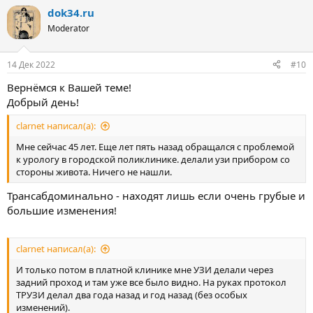
а
dok34.ru
к
ц
Moderator
и
и
:
14 Дек 2022
#10
Вернёмся к Вашей теме!
Добрый день!
clarnet написал(а):
Мне сейчас 45 лет. Еще лет пять назад обращался с проблемой
к урологу в городской поликлинике. делали узи прибором со
стороны живота. Ничего не нашли.
Трансабдоминально - находят лишь если очень грубые и
большие изменения!
clarnet написал(а):
И только потом в платной клинике мне УЗИ делали через
задний проход и там уже все было видно. На руках протокол
ТРУЗИ делал два года назад и год назад (без особых
изменений).