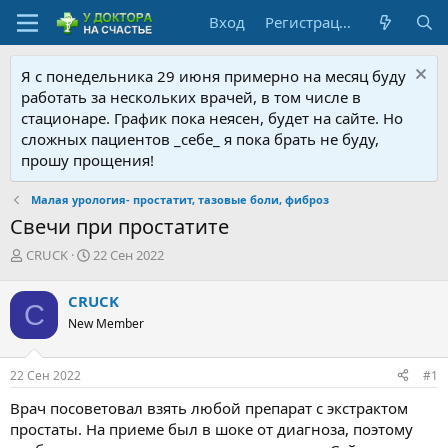
Вход
Регистрация
Я с понедельника 29 июня примерно на месяц буду
работать за нескольких врачей, в том числе в
стационаре. График пока неясен, будет на сайте. Но
сложных пациентов _себе_ я пока брать не буду,
прошу прощения!
Малая урология- простатит, тазовые боли, фиброз
Свечи при простатите
А
Д
CRUCK
22 Сен 2022
в
а
т
т
CRUCK
C
о
а
New Member
р
н
т
а
е
ч
22 Сен 2022
#1
м
а
ы
л
Врач посоветовал взять любой препарат с экстрактом
а
простаты. На приеме был в шоке от диагноза, поэтому