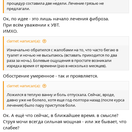
процедур составила две недели. Лечение грязью не
предлагали.
Ок, по идее - это лишь начало лечения фиброза.
При всём уважении к УВТ.
ИМХО.
clarnet написал(а):
Изначально обратился с жалобами на то, что часто бегаю в
туалет и ночью не высыпаюсь (вставать приходится по два
раза за ночь). Болевые ощущения в простате возникали
изредка время от времени (раз в несколько месяцев).
Обострение умеренное - так и проявляется.
clarnet написал(а):
Ложился в теплую ванну и боль отпускала. Сейчас, вроде,
давно уже не болело, хотя еще год-полтора назад (после курса
лечения) было пару приступов боли.
Ок. А ещё что сейчас, в ближайшее время. в смысле?
Струя мочи всегда сильная мощная - или же бывает, что
слабее?