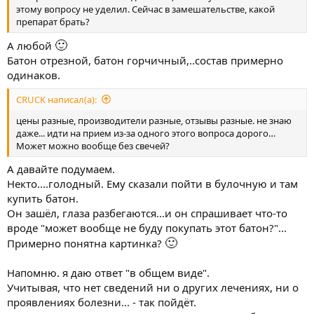
этому вопросу не уделил. Сейчас в замешательстве, какой
препарат брать?
🙂
А любой
Батон отрезной, батон горчичный,..состав примерно
одинаков.
CRUCK написал(а):
цены разные, производители разные, отзывы разные. не знаю
даже... идти на прием из-за одного этого вопроса дорого…
Может можно вообще без свечей?
А давайте подумаем.
Некто....голодный. Ему сказали пойти в булочную и там
купить батон.
Он зашёл, глаза разбегаются...и он спрашивает что-то
вроде "может вообще не буду покупать этот батон?"...
🙂
Примерно понятна картинка?
Напомню. я даю ответ "в общем виде".
Учитывая, что нет сведений ни о других лечениях, ни о
проявлениях болезни... - так пойдёт.