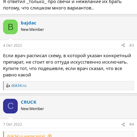
Я ответил _только_ про свечи и нежелание их брать
потому, что слишком много вариантов..
bajdac
B
New Member
4 Окт 2022
#3
Если врач расписал схему, в которой указан конкретный
препарат, не стоит его оттуда искусственно исключать.
Купите тот, что подешевле, если врач сказал, что все
равно какой
dok34.ru
Р
е
а
CRUCK
к
C
ц
New Member
и
и
:
7 Окт 2022
#4
dok34.ru написал(а):