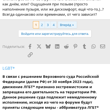
как днём, или? Ощущения при позыве (просто
наполнение пузыря, или же дискомфорт, ещё что-то,)..?
Всегда одинаково или временами, от чего зависит?
1
2
3
4
Вперёд
Войдите или зарегистрируйтесь для ответа.
Facebook
X
Bluesky
LinkedIn
Reddit
Pinterest
Tumblr
WhatsA
Эл
Поделиться:
Ссылка
LGBT*
В связи с решением Верховного суда Российской
Федерации (далее РФ) от 30 ноября 2023 года),
движение ЛГБТ* признано экстремистским и
запрещена его деятельность на территории РФ.
Данное решение суда подлежит немедленному
исполнению, исходя из чего на форуме будут
приняты следующие меры - аббривеатура ЛГБТ*