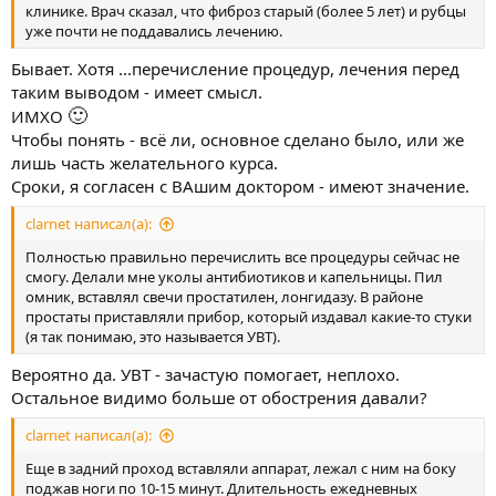
клинике. Врач сказал, что фиброз старый (более 5 лет) и рубцы
уже почти не поддавались лечению.
Бывает. Хотя ...перечисление процедур, лечения перед
таким выводом - имеет смысл.
🙂
ИМХО
Чтобы понять - всё ли, основное сделано было, или же
лишь часть желательного курса.
Сроки, я согласен с ВАшим доктором - имеют значение.
clarnet написал(а):
Полностью правильно перечислить все процедуры сейчас не
смогу. Делали мне уколы антибиотиков и капельницы. Пил
омник, вставлял свечи простатилен, лонгидазу. В районе
простаты приставляли прибор, который издавал какие-то стуки
(я так понимаю, это называется УВТ).
Вероятно да. УВТ - зачастую помогает, неплохо.
Остальное видимо больше от обострения давали?
clarnet написал(а):
Еще в задний проход вставляли аппарат, лежал с ним на боку
поджав ноги по 10-15 минут. Длительность ежедневных