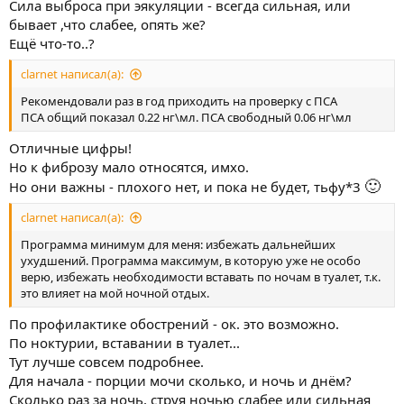
Сила выброса при эякуляции - всегда сильная, или
бывает ,что слабее, опять же?
Ещё что-то..?
clarnet написал(а):
Рекомендовали раз в год приходить на проверку с ПСА
ПСА общий показал 0.22 нг\мл. ПСА свободный 0.06 нг\мл
Отличные цифры!
Но к фиброзу мало относятся, имхо.
🙂
Но они важны - плохого нет, и пока не будет, тьфу*3
clarnet написал(а):
Программа минимум для меня: избежать дальнейших
ухудшений. Программа максимум, в которую уже не особо
верю, избежать необходимости вставать по ночам в туалет, т.к.
это влияет на мой ночной отдых.
По профилактике обострений - ок. это возможно.
По ноктурии, вставании в туалет...
Тут лучше совсем подробнее.
Для начала - порции мочи сколько, и ночь и днём?
Сколько раз за ночь, струя ночью слабее или сильная