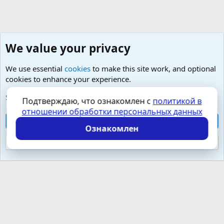
We value your privacy
We use essential
cookies
to make this site work, and optional
cookies to enhance your experience.
Психология и отношения, включая сексуальность.
See further information and configure your preferences
Подтверждаю, что ознакомлен с
политикой в
отношении обработки персональных данных
Cookies
Russian (RU)
Accept all cookies
Контактная форма
Условия и правила
Ознакомлен
Политика конфиденциальности
Помощь
Главная
R
S
Reject optional cookies
S
Локализация от
XenForo.Info