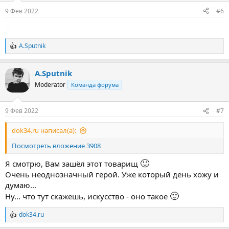
:
9 Фев 2022
#6
A.Sputnik
Р
е
а
A.Sputnik
к
ц
Moderator
Команда форума
и
и
:
9 Фев 2022
#7
dok34.ru написал(а):
Посмотреть вложение 3908
🙂
Я смотрю, Вам зашёл этот товарищ
Очень неоднозначный герой. Уже который день хожу и
думаю...
🙂
Ну... что тут скажешь, искусство - оно такое
dok34.ru
Р
е