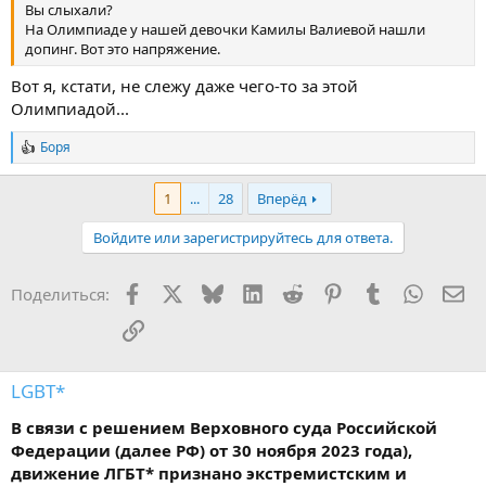
Вы слыхали?
На Олимпиаде у нашей девочки Камилы Валиевой нашли
допинг. Вот это напряжение.
Вот я, кстати, не слежу даже чего-то за этой
Олимпиадой...
Боря
Р
е
а
1
...
28
Вперёд
к
ц
Войдите или зарегистрируйтесь для ответа.
и
и
:
Facebook
X
Bluesky
LinkedIn
Reddit
Pinterest
Tumblr
WhatsA
Эл
Поделиться:
Ссылка
LGBT*
В связи с решением Верховного суда Российской
Федерации (далее РФ) от 30 ноября 2023 года),
движение ЛГБТ* признано экстремистским и