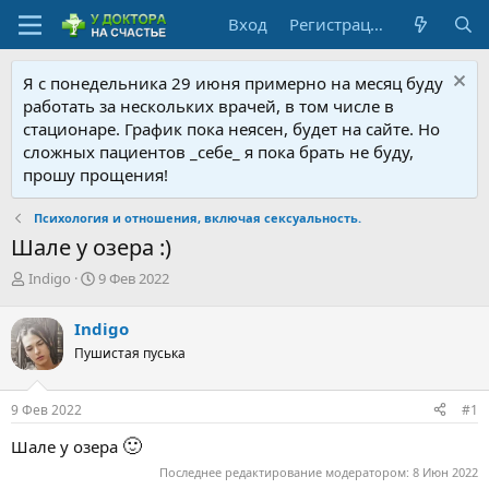
Вход
Регистрация
Я с понедельника 29 июня примерно на месяц буду
работать за нескольких врачей, в том числе в
стационаре. График пока неясен, будет на сайте. Но
сложных пациентов _себе_ я пока брать не буду,
прошу прощения!
Психология и отношения, включая сексуальность.
Шале у озера :)
А
Д
Indigo
9 Фев 2022
в
а
т
т
Indigo
о
а
Пушистая пуська
р
н
т
а
е
ч
9 Фев 2022
#1
м
а
ы
л
🙂
Шале у озера
а
Последнее редактирование модератором:
8 Июн 2022