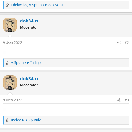
Edelweiss
,
A.Sputnik
и
dok34.ru
Р
е
а
dok34.ru
к
ц
Moderator
и
и
:
9 Фев 2022
#2
A.Sputnik
и
Indigo
Р
е
а
dok34.ru
к
ц
Moderator
и
и
:
9 Фев 2022
#3
Indigo
и
A.Sputnik
Р
е
а