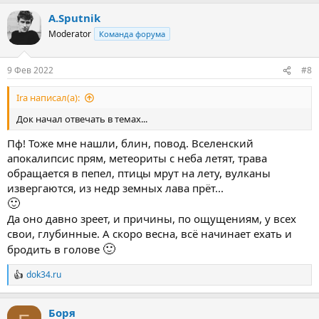
а
A.Sputnik
к
ц
Moderator
Команда форума
и
и
:
9 Фев 2022
#8
Ira написал(а):
Док начал отвечать в темах...
Пф! Тоже мне нашли, блин, повод. Вселенский
апокалипсис прям, метеориты с неба летят, трава
обращается в пепел, птицы мрут на лету, вулканы
извергаются, из недр земных лава прёт...
🙂
Да оно давно зреет, и причины, по ощущениям, у всех
свои, глубинные. А скоро весна, всё начинает ехать и
🙂
бродить в голове
dok34.ru
Р
е
а
Боря
к