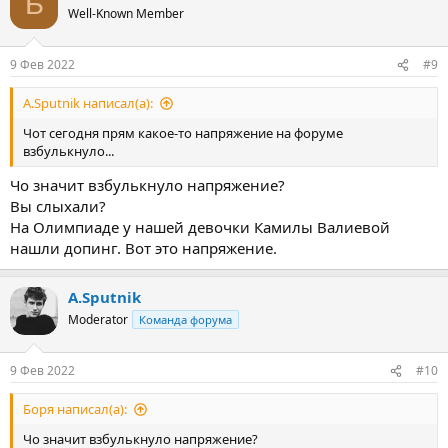
Б
ц
Well-Known Member
и
и
:
9 Фев 2022
#9
A.Sputnik написал(а):
Чот сегодня прям какое-то напряжение на форуме
взбулькнуло...
Чо значит взбулькнуло напряжение?
Вы слыхали?
На Олимпиаде у нашей девочки Камилы Валиевой
нашли допинг. Вот это напряжение.
A.Sputnik
Moderator
Команда форума
9 Фев 2022
#10
Боря написал(а):
Чо значит взбулькнуло напряжение?