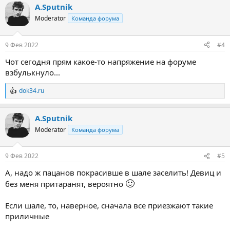
A.Sputnik
к
ц
Moderator
Команда форума
и
и
:
9 Фев 2022
#4
Чот сегодня прям какое-то напряжение на форуме
взбулькнуло...
dok34.ru
Р
е
а
A.Sputnik
к
ц
Moderator
Команда форума
и
и
:
9 Фев 2022
#5
А, надо ж пацанов покрасивше в шале заселить! Девиц и
🙂
без меня притаранят, вероятно
Если шале, то, наверное, сначала все приезжают такие
приличные