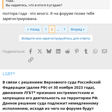
года..
Вы надеетесь, что в итоге я угадаю?
полтора года - это много. Я на форуме позже тебя
зарегистрирована.
Назад
1
2
...
7
Вперёд
Войдите или зарегистрируйтесь для ответа.
Facebook
X
Bluesky
LinkedIn
Reddit
Pinterest
Tumblr
WhatsA
Эл
Поделиться:
Ссылка
LGBT*
В связи с решением Верховного суда Российской
Федерации (далее РФ) от 30 ноября 2023 года),
движение ЛГБТ* признано экстремистским и
запрещена его деятельность на территории РФ.
Данное решение суда подлежит немедленному
исполнению, исходя из чего на форуме будут