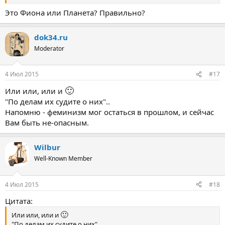
Это Фиона или Планета? Правильно?
dok34.ru
Moderator
4 Июл 2015
#17
🙂
Или или, или и
"По делам их судите о них"..
Напомню - феминизм мог остаться в прошлом, и сейчас
Вам быть не-опасным.
Wilbur
Well-Known Member
4 Июл 2015
#18
Цитата:
🙂
Или или, или и
"По делам их судите о них"..