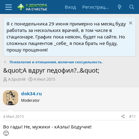
Вход
Регистрация
Я с понедельника 29 июня примерно на месяц буду
работать за нескольких врачей, в том числе в
стационаре. График пока неясен, будет на сайте. Но
сложных пациентов _себе_ я пока брать не буду,
прошу прощения!
Психология и отношения, включая сексуальность.
&quot;А вдруг педофил?..&quot;
А
Д
A.Sputnik
4 Июл 2015
в
а
т
т
dok34.ru
о
а
Moderator
р
н
т
а
е
ч
4 Июл 2015
#11
м
а
ы
л
Во гады! Не, мужики - кАзлы! Бодучие!
а
🙂