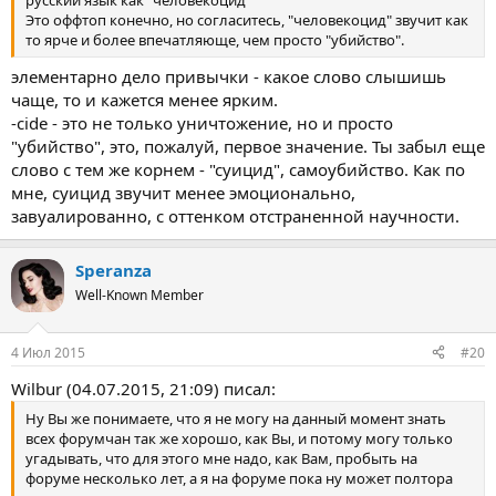
Это оффтоп конечно, но согласитесь, "человекоцид" звучит как
то ярче и более впечатляюще, чем просто "убийство".
элементарно дело привычки - какое слово слышишь
чаще, то и кажется менее ярким.
-cide - это не только уничтожение, но и просто
"убийство", это, пожалуй, первое значение. Ты забыл еще
слово с тем же корнем - "суицид", самоубийство. Как по
мне, суицид звучит менее эмоционально,
завуалированно, с оттенком отстраненной научности.
Speranza
Well-Known Member
4 Июл 2015
#20
Wilbur (04.07.2015, 21:09) писал:
Ну Вы же понимаете, что я не могу на данный момент знать
всех форумчан так же хорошо, как Вы, и потому могу только
угадывать, что для этого мне надо, как Вам, пробыть на
форуме несколько лет, а я на форуме пока ну может полтора