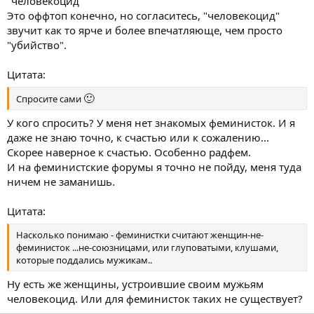
"человекоцид"
Это оффтоп конечно, но согласитесь, "человекоцид"
звучит как то ярче и более впечатляюще, чем просто
"убийство".
Цитата:
🙂
Спросите сами
У кого спросить? У меня нет знакомых феминисток. И я
даже не знаю точно, к счастью или к сожалению...
Скорее наверное к счастью. Особенно радфем.
И на феминистские форумы я точно не пойду, меня туда
ничем не заманишь.
Цитата:
Насколько понимаю - феминистки считают женщин-не-
феминисток ...не-союзницами, или глуповатыми, клушами,
которые поддались мужикам..
Ну есть же женщины, устроившие своим мужьям
человекоцид. Или для феминисток таких не существует?