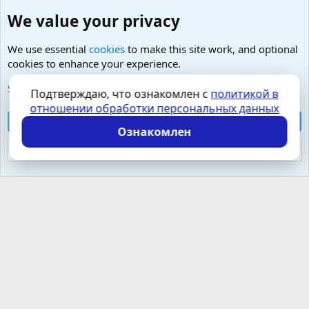
We value your privacy
We use essential
cookies
to make this site work, and optional
cookies to enhance your experience.
Психология и отношения, включая сексуальность.
See further information and configure your preferences
Подтверждаю, что ознакомлен с
политикой в
отношении обработки персональных данных
Cookies
Russian (RU)
Accept all cookies
Контактная форма
Условия и правила
Ознакомлен
Политика конфиденциальности
Помощь
Главная
R
S
Reject optional cookies
S
Локализация от
XenForo.Info