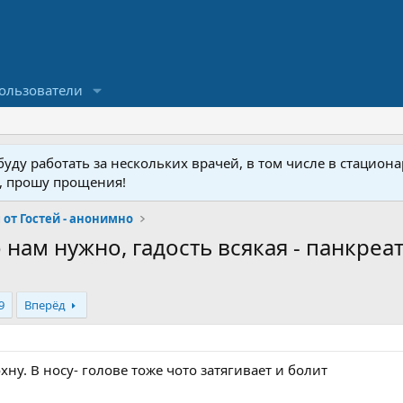
ользователи
ду работать за нескольких врачей, в том числе в стационар
у, прошу прощения!
от Гостей - анонимно
 нам нужно, гадость всякая - панкреат
9
Вперёд
хну. В носу- голове тоже чото затягивает и болит