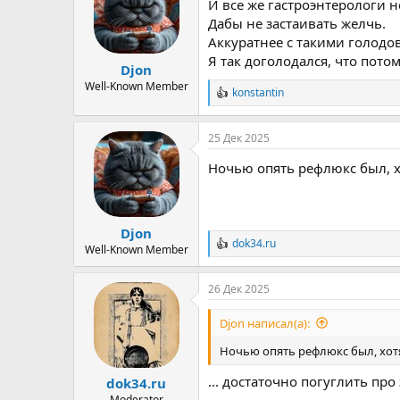
И все же гастроэнтерологи 
и
и
Дабы не застаивать желчь.
:
Аккуратнее с такими голодо
Я так доголодался, что пото
Djon
Well-Known Member
konstantin
Р
е
а
25 Дек 2025
к
ц
Ночью опять рефлюкс был, х
и
и
:
Djon
dok34.ru
Р
Well-Known Member
е
а
26 Дек 2025
к
ц
и
Djon написал(а):
и
:
Ночью опять рефлюкс был, хотя
... достаточно погуглить про
dok34.ru
Moderator