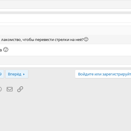
🙂
о лакомство, чтобы перевести стрелки на неё?
🙂
ла
9
Вперёд
Войдите или зарегистрируйт
blr
WhatsApp
Электронная почта
Ссылка