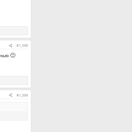
#1,398
🙂
пенью
#1,399