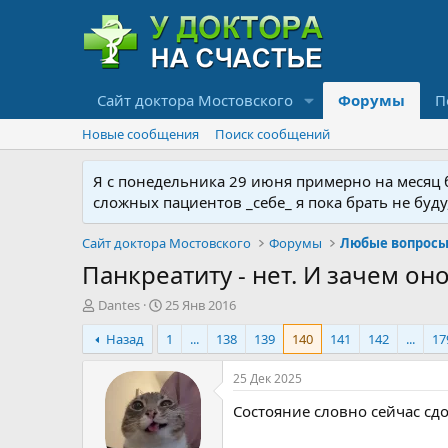
Сайт доктора Мостовского
Форумы
П
Новые сообщения
Поиск сообщений
Я с понедельника 29 июня примерно на месяц бу
сложных пациентов _себе_ я пока брать не буд
Сайт доктора Мостовского
Форумы
Любые вопросы 
Панкреатиту - нет. И зачем оно
А
Д
Dantes
25 Янв 2016
в
а
Назад
1
...
138
139
140
141
142
...
17
т
т
о
а
р
н
25 Дек 2025
т
а
Состояние словно сейчас сдо
е
ч
м
а