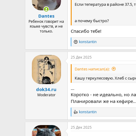
Если тепература в районе 37.5,
Dantes
а почему быстро?
Ребенок говорит на
языке чувств, и не
Спасибо тебе!
только.
konstantin
Р
е
а
25 Дек 2025
к
ц
и
Dantes написал(а):
и
:
Кашу геркулесовую. Хлеб с сыр
...
dok34.ru
Коротко - не идеально, но л
Moderator
Планировали же на кефире..
konstantin
Р
е
а
25 Дек 2025
к
ц