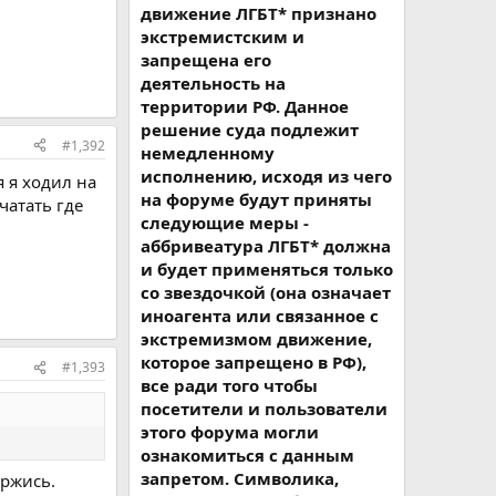
движение ЛГБТ* признано
экстремистским и
запрещена его
деятельность на
территории РФ. Данное
решение суда подлежит
#1,392
немедленному
исполнению, исходя из чего
 я ходил на
на форуме будут приняты
чатать где
следующие меры -
аббривеатура ЛГБТ* должна
и будет применяться только
со звездочкой (она означает
иноагента или связанное с
экстремизмом движение,
которое запрещено в РФ),
#1,393
все ради того чтобы
посетители и пользователи
этого форума могли
ознакомиться с данным
запретом. Символика,
ержись.