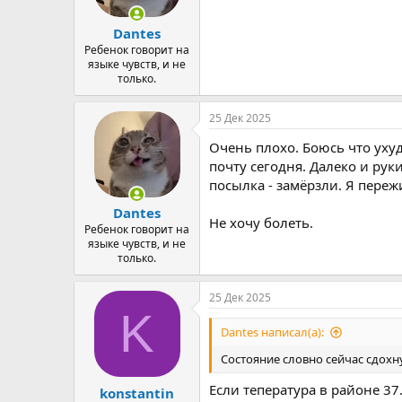
ы
л
а
Dantes
Ребенок говорит на
языке чувств, и не
только.
25 Дек 2025
Очень плохо. Боюсь что уху
почту сегодня. Далеко и рук
посылка - замёрзли. Я пере
Dantes
Не хочу болеть.
Ребенок говорит на
языке чувств, и не
только.
25 Дек 2025
K
Dantes написал(а):
Состояние словно сейчас сдохну
Если тепература в районе 37
konstantin