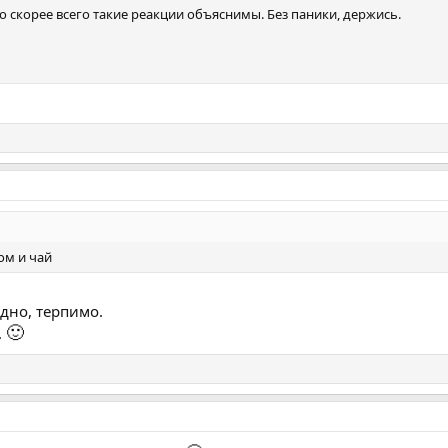
 то скорее всего такие реакции объяснимы. Без паники, держись.
ом и чай
адно, терпимо.
🙂
.