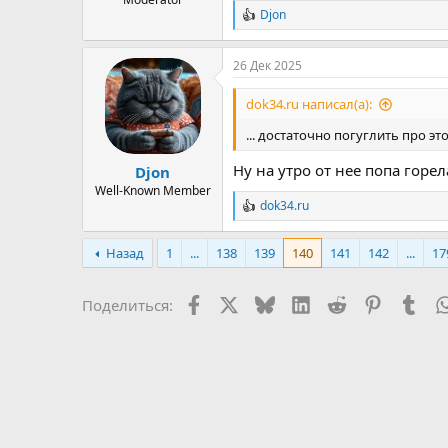
Djon
Р
е
а
26 Дек 2025
к
ц
и
dok34.ru написал(а):
и
:
... достаточно погуглить про эт
Ну на утро от нее попа горе
Djon
Well-Known Member
dok34.ru
Р
е
а
Назад
1
...
138
139
140
141
142
...
17
к
ц
и
Facebook
X
Bluesky
LinkedIn
Reddit
Pinterest
Tum
Поделиться:
и
: