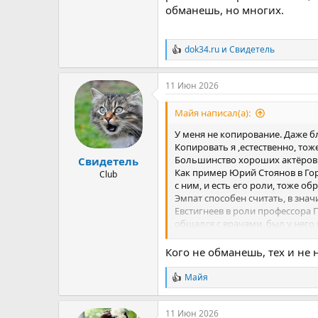
обманешь, но многих.
dok34.ru
и
Свидетель
Р
е
а
11 Июн 2026
к
ц
и
Майя написал(а):
и
:
У меня не копирование. Даже бл
Копировать я ,естественно, тоже
Большинство хороших актёров 
Свидетель
Как пример Юрий Стоянов в Горо
Club
с ним, и есть его роли, тоже об
Эмпат способен считать, в знач
Евстигнеев в роли профессора 
общался с врачами, был у него
Многие играют роль, и то что о
Кого не обманешь, тех и не 
Сильный эмпат легко считывает
Женщины чаще "играют роль" н
Майя
Р
большей маскулинности, чем он
е
образами.... Играешь роль не д
а
умнее их и гораздо профессион
11 Июн 2026
к