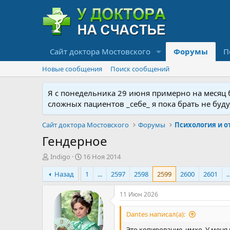
Сайт доктора Мостовского
Форумы
П
Новые сообщения
Поиск сообщений
Я с понедельника 29 июня примерно на месяц бу
сложных пациентов _себе_ я пока брать не буд
Сайт доктора Мостовского
Форумы
Гендерное
А
Д
Indigo
16 Ноя 2014
в
а
Назад
1
...
2597
2598
2599
2600
2601
..
т
т
о
а
р
н
11 Июн 2026
т
а
е
ч
Dantes написал(а):
м
а
Это копирование, имхо. У меня 