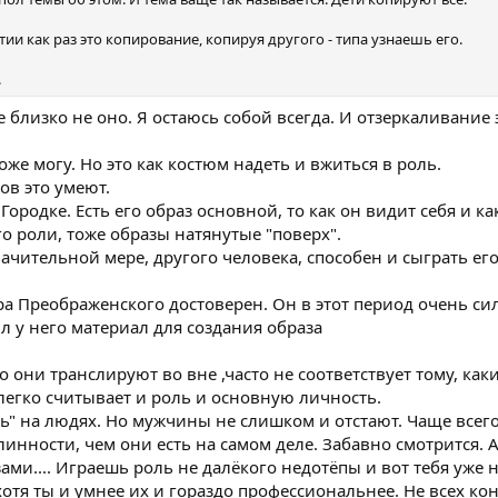
тии как раз это копирование, копируя другого - типа узнаешь его.
.
 близко не оно. Я остаюсь собой всегда. И отзеркаливание 
оже могу. Но это как костюм надеть и вжиться в роль.
в это умеют.
ородке. Есть его образ основной, то как он видит себя и ка
го роли, тоже образы натянутые "поверх".
начительной мере, другого человека, способен и сыграть ег
ра Преображенского достоверен. Он в этот период очень си
л у него материал для создания образа
о они транслируют во вне ,часто не соответствует тому, как
легко считывает и роль и основную личность.
" на людях. Но мужчины не слишком и отстают. Чаще все
нности, чем они есть на самом деле. Забавно смотрится. А
ми.... Играешь роль не далёкого недотёпы и вот тебя уже
отя ты и умнее их и гораздо профессиональнее. Не всех ко