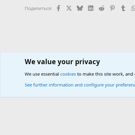
и
Facebook
X
Bluesky
LinkedIn
Reddit
Pinterest
Tum
Поделиться:
и
:
We value your privacy
Сайт доктора Мостовского
Форумы
We use essential
cookies
to make this site work, and
Cookies
Russian (RU)
See further information and configure your preferen
Локализация от
XenForo.Info