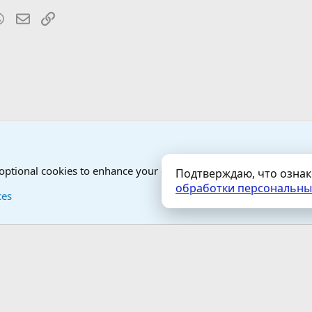
blr
WhatsApp
Электронная почта
Ссылка
Психология и отношения, включая сексуальность.
 optional cookies to enhance your experience.
Подтверждаю, что озна
обработки персональны
Контактная форма
Условия и правила
ces