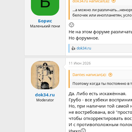
Б
убивать во имя какого-нибудь 
dok34.ru написал(а):
...а можно ли различать...нено
Разумеется, можно сказать: «не
белочек или инопланетян, усло
все трансгендерные люди» и «не
Борис
🙂
Маленький пони
В конечном счёте всё это лишь 
Не на этом форуме различат
пытаться это изменить в соотв
Но форумное.
откуда берутся эти ценности? 
Как говорил один древний офиц
dok34.ru
Р
концов божественные жернова 
е
замыслы. Шрамы могут быть сви
а
11 Июн 2026
нашей матери, тёти, сестры, дв
к
ц
ветра, снега или бури — мы яв
и
Dantes написал(а):
другое божество.
и
:
Поэтому когда ты постоянно в т
Да. Либо есть искажённая.
dok34.ru
Грубо - все узбеки восприни
Moderator
Но, при наличии той самой
не востребована, всё "прост
чтобы откорректировать вос
И с противоположным полом
🙂
Имхо