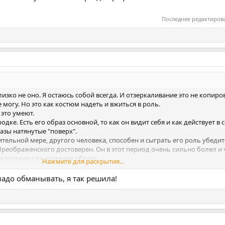
Последнее редактиров
изко не оно. Я остаюсь собой всегда. И отзеркаливание это не копир
 могу. Но это как костюм надеть и вжиться в роль.
это умеют.
дке. Есть его образ основной, то как он видит себя и как действует в 
разы натянутые "поверх".
ительной мере, другого человека, способен и сыграть его роль убеди
Преображенского достоверен. Он в этот период очень сильно болел и 
 материал для создания образа
Нажмите для раскрытия...
ни транслируют во вне ,часто не соответствует тому, какие они на само
надо обманывать, я так решила!
 и роль и основную личность.
а людях. Но мужчины не слишком и отстают. Чаще всего мужчины иг
и есть на самом деле. Забавно смотрится. А уж как обманываются мн
алёкого недотёпы и вот тебя уже начинают реально воспринимать так,
альнее. Не всех конечно так обманешь, но многих.