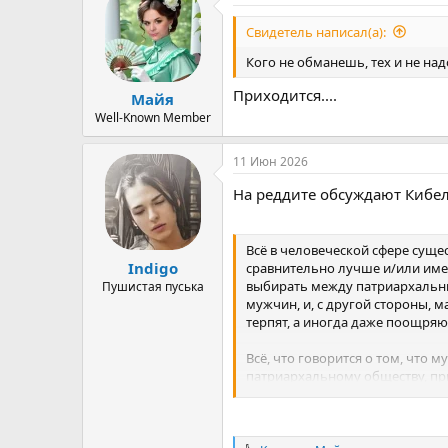
ц
и
Свидетель написал(а):
и
:
Кого не обманешь, тех и не над
Приходится....
Майя
Well-Known Member
11 Июн 2026
На реддите обсуждают Кибе
Всё в человеческой сфере суще
Indigo
сравнительно лучше и/или име
выбирать между патриархальн
Пушистая пуська
мужчин, и, с другой стороны,
терпят, а иногда даже поощряю
Всё, что говорится о том, что
патриархальному обществу, пр
не являются независимыми; напр
нередко готовы жертвовать рад
Можно также сказать, что не в