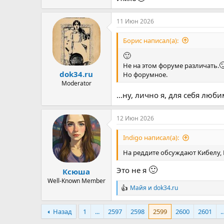
11 Июн 2026
Борис написал(а):
🙂

Не на этом форуме различать.
dok34.ru
Но форумное.
Moderator
...ну, лично я, для себя люб
12 Июн 2026
Indigo написал(а):
На реддите обсуждают Кибелу,
🙂
Это не я
Ксюша
Well-Known Member
Майя
и
dok34.ru
Р
е
а
Назад
1
...
2597
2598
2599
2600
2601
..
к
ц