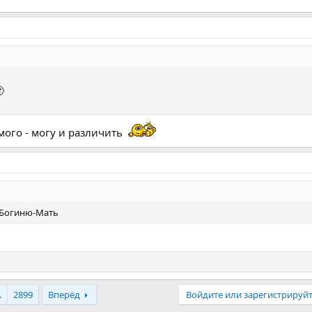

имого - могу и различить
 Богиню-Мать
.
2899
Вперёд
Войдите или зарегистрируйт