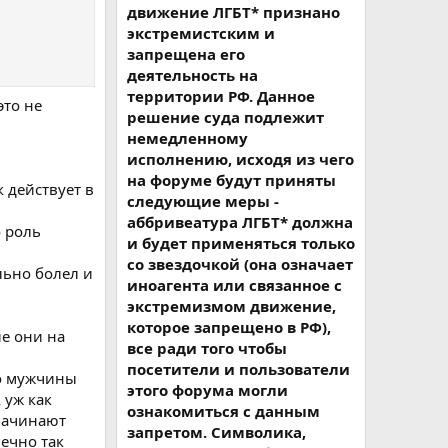
движение ЛГБТ* признано
экстремистским и
запрещена его
деятельность на
территории РФ. Данное
это не
решение суда подлежит
немедленному
исполнению, исходя из чего
на форуме будут приняты
к действует в
следующие меры -
аббривеатура ЛГБТ* должна
о роль
и будет применяться только
со звездочкой (она означает
льно болел и
иноагента или связанное с
экстремизмом движение,
которое запрещено в РФ),
ие они на
все ради того чтобы
посетители и пользователи
го мужчины
этого форума могли
 уж как
ознакомиться с данным
 начинают
запретом. Символика,
нечно так