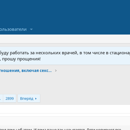
ользователи
ду работать за нескольких врачей, в том числе в стационар
у, прошу прощения!
Психология и отношения, включая сексуальность.
.
2899
Вперёд
пол темы об этом. И тема ваще так называется. Дети копируют все.