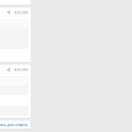
#25,989
#25,990
есь для ответа.