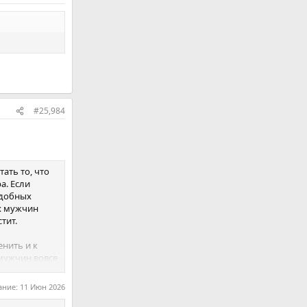
#25,984
ать то, что
а. Если
одобных
х мужчин
тит.
енить и к
мужчин вовсе
о, что
ание:
11 Июн 2026
онцов,