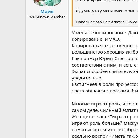
ы
л
а
Я думал,что у меня вместо эмпа
Майя
Well-Known Member
Наверное это не эмпатия.. имхо
У меня не копирование. Даже
копирование. ИМХО.
Копировать я ,естественно, т
Большинство хороших актёро
Как пример Юрий Стоянов в Г
соответствии с ним, и есть е
Эмпат способен считать, в з
убедительно.
Евстигнеев в роли профессо
часто общался с врачами, бы
Многие играют роль, и то чт
самом деле. Сильный эмпат 
Женщины чаще "играют роль
играют роль большей маскули
обманываются многие образа
реально воспринимать так, х