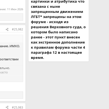
картинки и атрибутика что
связана с ныне
ание:
11 Июн 2026
запрещенным движением
ЛГБТ* запрещены на этом
форуме - исходя из
решения Верховного суда, о
#25,982
котором было написано
ранее - этот пункт внесен
как экстренное дополнение
ование. ИМХО.
к правилам форума части 4
параграфа 12 в настоящее
время.
соответствии
тельно.
часто
м деле.
рают роль
огие
 хотя ты и
#25,983