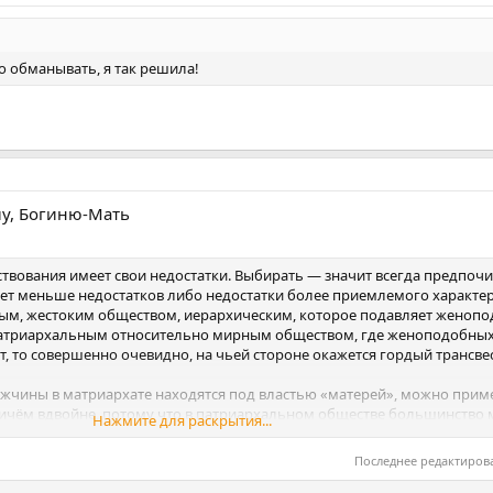
о обманывать, я так решила!
лу, Богиню-Мать
ствования имеет свои недостатки. Выбирать — значит всегда предпочит
ет меньше недостатков либо недостатки более приемлемого характер
ым, жестоким обществом, иерархическим, которое подавляет женоп
 матриархальным относительно мирным обществом, где женоподобны
т, то совершенно очевидно, на чьей стороне окажется гордый трансвес
 мужчины в матриархате находятся под властью «матерей», можно прим
ичём вдвойне, потому что в патриархальном обществе большинство 
Нажмите для раскрытия...
отив, они жёстко зависят от своей группы и её лидеров, вплоть до тог
и неё своей жизнью.
Последнее редактиров
се патриархаты являются разрушительными и угнетающими. В конце к