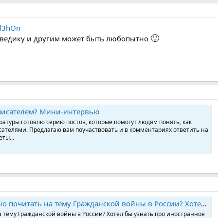
zl3hOn
🙂
едведику и другим может быть любопытно
писателем? Мини-интервью
ратуры готовлю серию постов, которые помогут людям понять, как
сателями. Предлагаю вам поучаствовать и в комментариях ответить на
ты...
ь на тему Гражданской войны в России? Хотел бы узнать про иностранное вмешательство
 тему Гражданской войны в России? Хотел бы узнать про иностранное