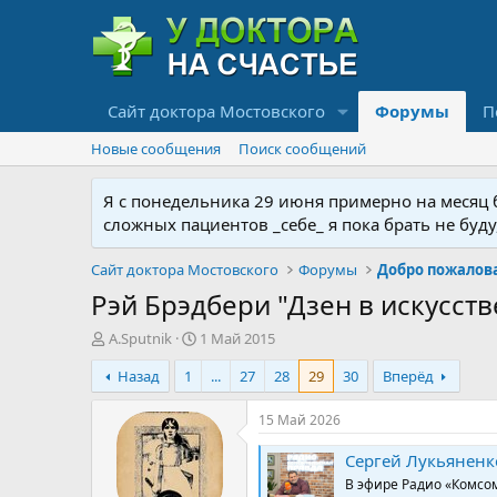
Сайт доктора Мостовского
Форумы
П
Новые сообщения
Поиск сообщений
Я с понедельника 29 июня примерно на месяц бу
сложных пациентов _себе_ я пока брать не буд
Сайт доктора Мостовского
Форумы
Рэй Брэдбери "Дзен в искусств
А
Д
A.Sputnik
1 Май 2015
в
а
Назад
1
...
27
28
29
30
Вперёд
т
т
о
а
р
н
15 Май 2026
т
а
е
ч
Сергей Лукьяненко
м
а
В эфире Радио «Комсом