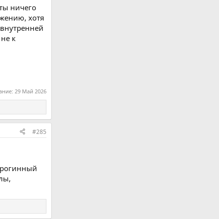
 ты ничего
ожению, хотя
з внутренней
 не к
ание:
29 Май 2026
#285
ндрогинный
лы,