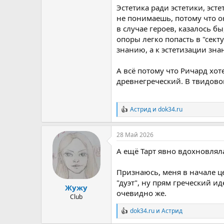
Эстетика ради эстетики, эст
не понимаешь, потому что о
в случае героев, казалось б
опоры легко попасть в "секту"
знанию, а к эстетизации зна
А всё потому что Ричард хот
древнегреческий. В твидово
Астрид
и
dok34.ru
Р
е
а
28 Май 2026
к
ц
А ещё Тарт явно вдохновляла
и
и
:
Признаюсь, меня в начале ц
"дуэт", ну прям греческий и
Жужу
очевидно же.
Club
dok34.ru
и
Астрид
Р
е