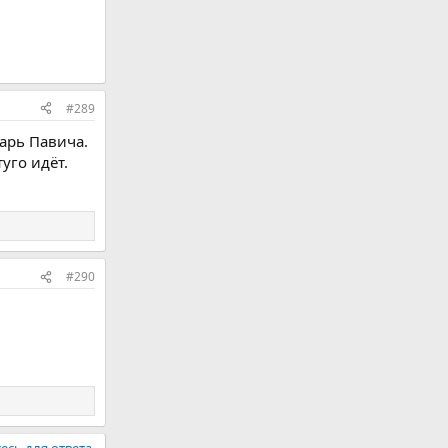
#289
варь Павича.
уго идёт.
#290