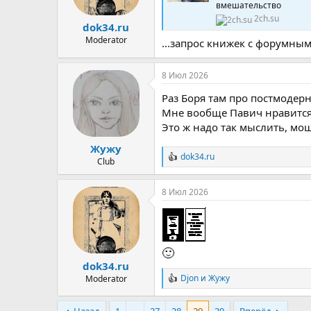
вмешательство
2ch.su
dok34.ru
Moderator
...запрос книжек с форумн
8 Июл 2026
Раз Боря там про постмодер
Мне вообще Павич нравится, 
Это ж надо так мыслить, м
Жужу
dok34.ru
Р
Club
е
а
8 Июл 2026
к
ц
и
и
:
🙂
dok34.ru
Djon
и
Жужу
Moderator
Р
е
а