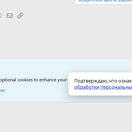
Войдите или зарегистрируйт
blr
WhatsApp
Электронная почта
Ссылка
Добро пожаловать на чашечку чего-сами-знаете :)
 optional cookies to enhance your experience.
Подтверждаю, что озна
обработки персональны
Контактная форма
Условия и правила
ces