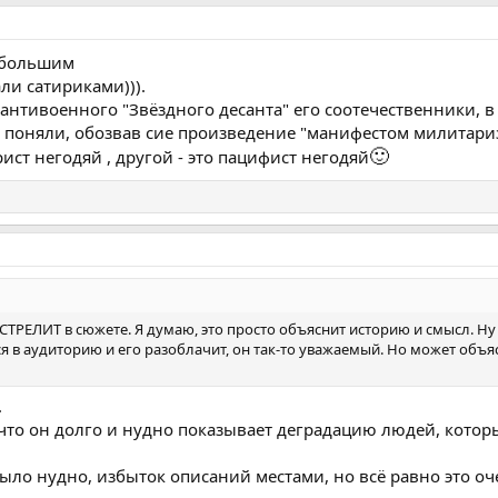
 большим
ли сатириками))).
о антивоенного "Звёздного десанта" его соотечественники, в
е поняли, обозвав сие произведение "манифестом милитариз
🙂
рист негодяй , другой - это пацифист негодяй
СТРЕЛИТ в сюжете. Я думаю, это просто объяснит историю и смысл. Ну 
тся в аудиторию и его разоблачит, он так-то уважаемый. Но может объ
.
что он долго и нудно показывает деградацию людей, котор
ло нудно, избыток описаний местами, но всё равно это о