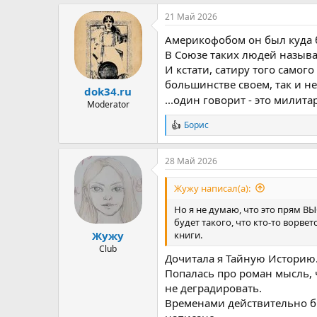
а
21 Май 2026
к
ц
Америкофобом он был куда
и
и
В Союзе таких людей называ
:
И кстати, сатиру того самог
большинстве своем, так и н
dok34.ru
...один говорит - это милита
Moderator
Борис
Р
е
а
28 Май 2026
к
ц
и
Жужу написал(а):
и
:
Но я не думаю, что это прям ВЫ
будет такого, что кто-то ворве
книги.
Жужу
Club
Дочитала я Тайную Историю
Попалась про роман мысль, 
не деградировать.
Временами действительно бы