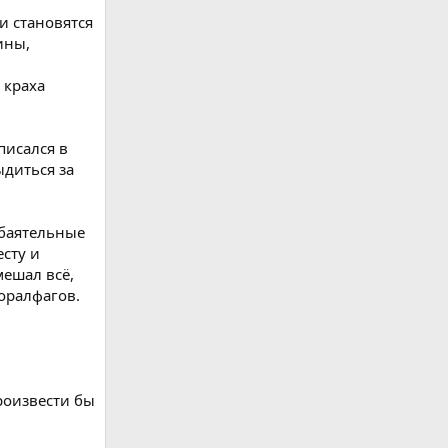
и становятся
ины,
 краха
писался в
ыдиться за
 обаятельные
есту и
мешал всё,
моралфагов.
роизвести бы