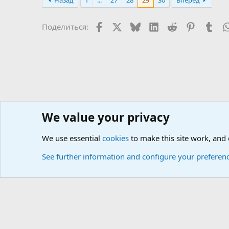
Назад
1
...
27
28
29
30
Вперёд
к
ц
и
Facebook
X
Bluesky
LinkedIn
Reddit
Pinterest
Tum
Поделиться:
и
:
We value your privacy
Сайт доктора Мостовского
Форумы
We use essential
cookies
to make this site work, and
Cookies
Russian (RU)
See further information and configure your preferen
Локализация от
XenForo.Info