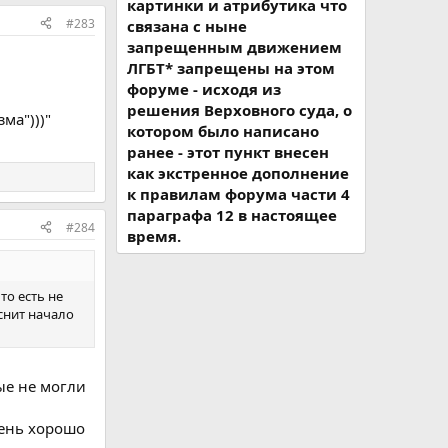
картинки и атрибутика что
#283
связана с ныне
запрещенным движением
ЛГБТ* запрещены на этом
форуме - исходя из
решения Верховного суда, о
ма")))"
котором было написано
ранее - этот пункт внесен
как экстренное дополнение
к правилам форума части 4
параграфа 12 в настоящее
#284
время.
то есть не
яснит начало
ые не могли
чень хорошо