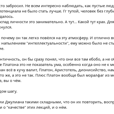
то забросил. Не всем интересно наблюдать, как пустые люд
 потенциала не было стать лучше. Гг тупой, человек без глуб
далось.
пад личности это занимательно. А тут... Какой тут крах. Для
хнулся.
, почему он так легко повёлся на эту атмосферу. И отлично в
с напылением "интеллектуальности", ему можно было не ст
ие.
Античность, он бы сразу понял, что они все там ебобо, а не
 Платона это не показатель ума, особенно когда оно не к м
н всё в кучу валит, Платон, Аристотель, дионисийство, на
и то же, а это не так. Плюс Платон вообще был моралфаг из 
, вы о чём.
дом шагу.
ии Джулиана такими складными, что он их повторить, восп
и о "качестве" этих лекций, и о нём.