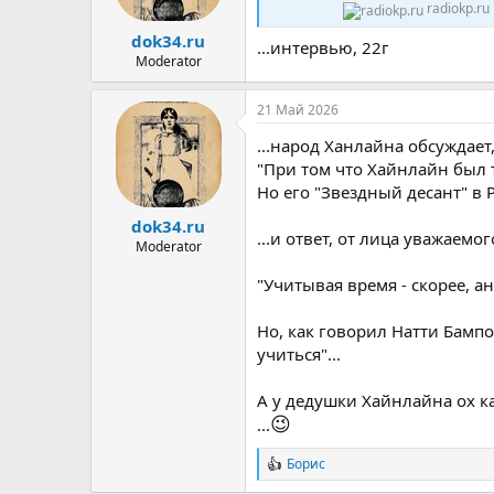
ы
л
radiokp.ru
а
dok34.ru
...интервью, 22г
Moderator
21 Май 2026
...народ Ханлайна обсуждает,
"При том что Хайнлайн был 
Но его "Звездный десант" в 
dok34.ru
...и ответ, от лица уважаемог
Moderator
"Учитывая время - скорее, а
Но, как говорил Натти Бампо
учиться"...
А у дедушки Хайнлайна ох к
😉
...
Борис
Р
е