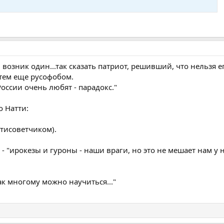
 возник один...так сказать патриот, решивший, что нельзя е
тем еще русофобом.
России очень любят - парадокс."
о Натти:
нтисоветчиком).
 - "ирокезы и гуроны - наши враги, но это не мешает нам у 
ак многому можно научиться..."