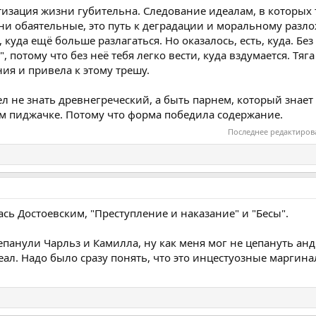
етизация жизни губительна. Следование идеалам, в которых
ни обаятельные, это путь к деградации и моральному разл
ы, куда ещё больше разлагаться.
Но оказалось, есть, куда. Бе
, потому что без неё тебя легко вести, куда вздумается. Тяга
ния и привела к этому трешу.
ел не знать древнегреческий, а быть парнем, который знает
м пиджачке. Потому что форма победила содержание.
Последнее редактиров
сь Достоевским, "Преступление и наказание" и "Бесы".
епанули Чарльз и Камилла, ну как меня мог не цепануть а
деал. Надо было сразу понять, что это инцестуозные маргина