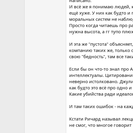
написано.
И всё же я понимаю людей, к
ещё хуже. У них как будто и
моральных систем не наблю
Просто когда читаешь про рас
нужна высота, а гг тупо плю
И эта же "пустота" объясняет
компанию таких же, только 
свою "бедность", там все так
Если бы он что-то знал про 
интеллектуалы.
Цитирование
неверно истолковано. Джулиа
как будто это всё про одно 
Какие убийства ради идеалов
И там таких ошибок - на каж
Кстати Ричард называл лекц
не смог, что многое говорит 