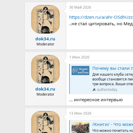
а
30 Май 2026
к
ц
https://dzen.ru/a/ahr-OSdhUz
и
и
..не стал цитировать, но М
:
dok34.ru
Moderator
1 Июн 2026
Почему вы стали 
Для нашего клуба сете
вообще становятся пи
три вопроса. Ваши отве
dok34.ru
author.today
Moderator
... интересное интервью
13 Июн 2026
/Книги/ - Что можно почитат
Что можно почитать на