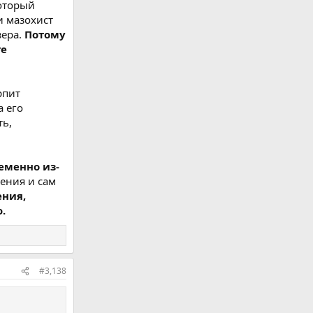
который
и мазохист
зера.
Потому
те
рпит
а его
ть,
еменно из-
ения и сам
ения,
.
#3,138