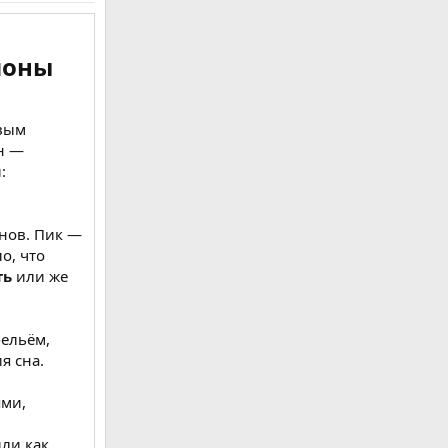
моны
овым
н —
:
снов. Пик —
о, что
ть
или же
бельём,
 сна.​
ями,
ли как