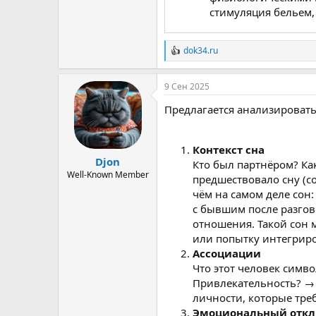
стимуляция бельем,
dok34.ru
Р
е
а
9 Сен 2025
к
ц
Предлагается анализировать
и
и
:
Контекст сна
Djon
Кто был партнёром? Ка
Well-Known Member
предшествовало сну (с
чём на самом деле сон:
с бывшим после разгово
отношения. Такой сон
или попытку интегриро
Ассоциации
Что этот человек симв
Привлекательность? → 
личности, которые тре
Эмоциональный откл