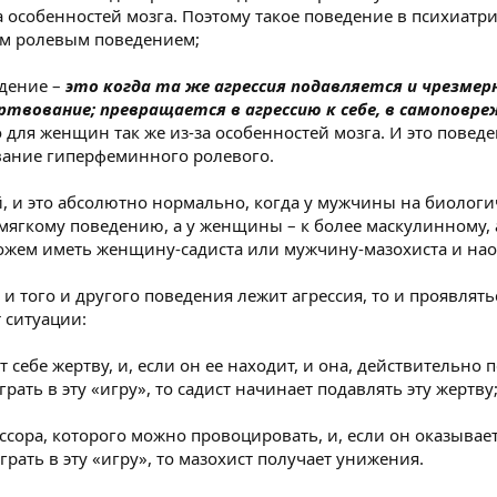
а особенностей мозга. Поэтому такое поведение в психиатр
м ролевым поведением;
едение –
это когда та же агрессия подавляется и чрезмер
твование; превращается в агрессию к себе, в самоповр
 для женщин так же из-за особенностей мозга. И это поведе
вание гиперфеминного ролевого.
ый, и это абсолютно нормально, когда у мужчины на биолог
 мягкому поведению, а у женщины – к более маскулинному, а
ожем иметь женщину-садиста или мужчину-мазохиста и нао
е и того и другого поведения лежит агрессия, то и проявлят
 ситуации:
т себе жертву, и, если он ее находит, и она, действительно 
рать в эту «игру», то садист начинает подавлять эту жертву
ессора, которого можно провоцировать, и, если он оказывае
грать в эту «игру», то мазохист получает унижения.