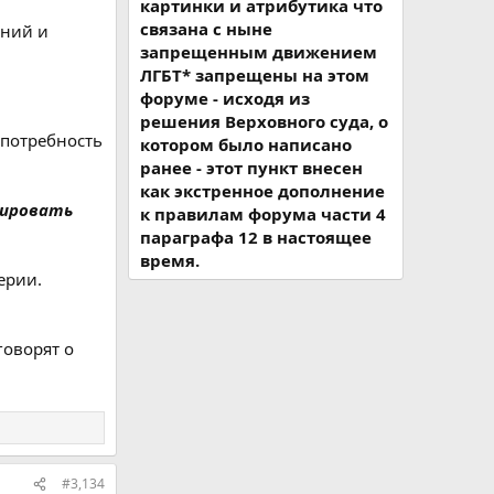
картинки и атрибутика что
связана с ныне
аний и
запрещенным движением
ЛГБТ* запрещены на этом
форуме - исходя из
решения Верховного суда, о
 потребность
котором было написано
ранее - этот пункт внесен
как экстренное дополнение
зировать
к правилам форума части 4
параграфа 12 в настоящее
время.
ерии.
говорят о
#3,134