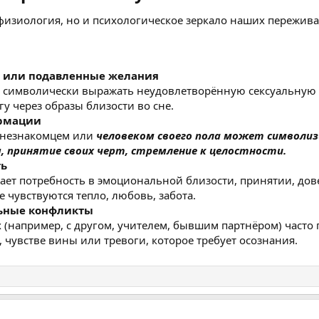
о физиология, но и психологическое зеркало наших пережив
ь или подавленные желания
т символически выражать неудовлетворённую сексуальную
у через образы близости во сне.
рмации
с незнакомцем или
человеком своего пола может символи
, принятие своих черт, стремление к целостности.
ть
ажает потребность в эмоциональной близости, принятии, дов
 чувствуются тепло, любовь, забота.
ьные конфликты
 (например, с другом, учителем, бывшим партнёром) часто 
 чувстве вины или тревоги, которое требует осознания.