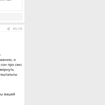
#3,135
о
иманию, о
 сон про секс
 вернуть
гештальты
ты вашей