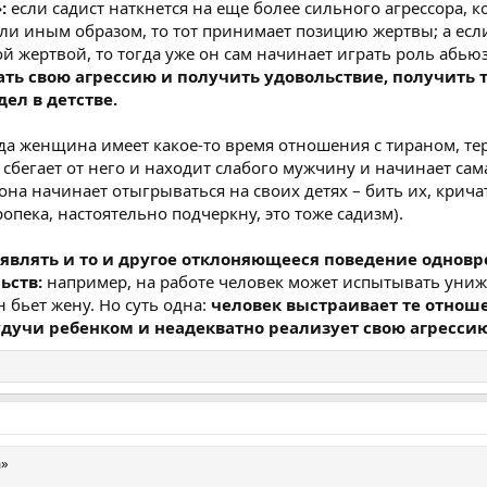
:
если садист наткнется на еще более сильного агрессора, 
или иным образом, то тот принимает позицию жертвы; а есл
ой жертвой, то тогда уже он сам начинает играть роль абью
ать свою агрессию и получить удовольствие, получить 
ел в детстве.
гда женщина имеет какое-то время отношения с тираном, те
 сбегает от него и находит слабого мужчину и начинает сам
 она начинает отыгрываться на своих детях – бить их, крича
опека, настоятельно подчеркну, это тоже садизм).
являть и то и другое отклоняющееся поведение одновр
ьств:
например, на работе человек может испытывать униж
н бьет жену. Но суть одна:
человек выстраивает те отнош
будучи ребенком и неадекватно реализует свою агрессию
а»