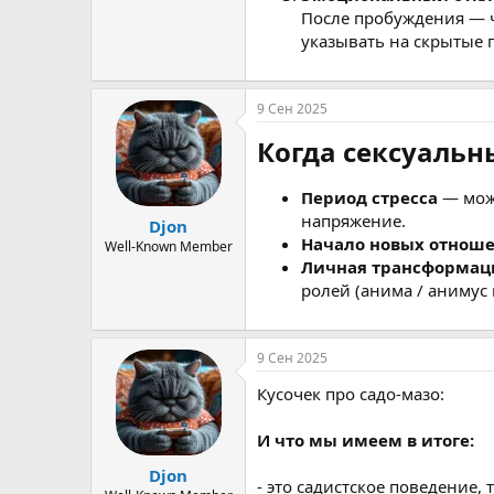
После пробуждения — ч
указывать на скрытые 
9 Сен 2025
Когда сексуальн
Период стресса
— може
напряжение.
Djon
Начало новых отнош
Well-Known Member
Личная трансформац
ролей (анима / анимус 
9 Сен 2025
Кусочек про садо-мазо:
И что мы имеем в итоге:
Djon
- это садистское поведение, 