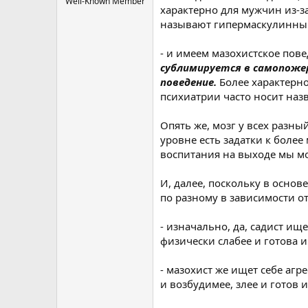
Well-Known Member
характерно для мужчин из-з
называют гипермаскулинны
- и имеем мазохистское пов
сублимируется в самопожер
поведение.
Более характерно
психиатрии часто носит наз
Опять же, мозг у всех разн
уровне есть задатки к более
воспитания на выходе мы м
И, далее, поскольку в основ
по разному в зависимости от
- изначально, да, садист ище
физически слабее и готова иг
- мазохист же ищет себе агр
и возбудимее, злее и готов и