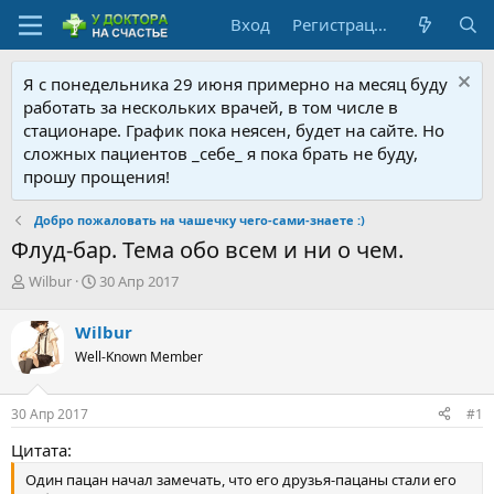
Вход
Регистрация
Я с понедельника 29 июня примерно на месяц буду
работать за нескольких врачей, в том числе в
стационаре. График пока неясен, будет на сайте. Но
сложных пациентов _себе_ я пока брать не буду,
прошу прощения!
Добро пожаловать на чашечку чего-сами-знаете :)
Флуд-бар. Тема обо всем и ни о чем.
А
Д
Wilbur
30 Апр 2017
в
а
т
т
Wilbur
о
а
Well-Known Member
р
н
т
а
е
ч
30 Апр 2017
#1
м
а
ы
л
Цитата:
а
Один пацан начал замечать, что его друзья-пацаны стали его