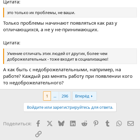
Цитата:
это только их проблемы, не ваши.
Только проблемы начинают появляться как раз у
отличающихся, а не у не-принимающих.
Цитата:
Умение отличать этих людей от других, более чем
доброжелательных - тоже входит в социализацию!
А как быть с недоброжелательными, например, на
работе? Каждый раз менять работу при появлении кого
то недоброжелательного?
1
...
296
Вперёд
Войдите или зарегистрируйтесь для ответа.
Facebook
X
Bluesky
LinkedIn
Reddit
Pinterest
Tumblr
WhatsA
Эл
Поделиться:
Ссылка