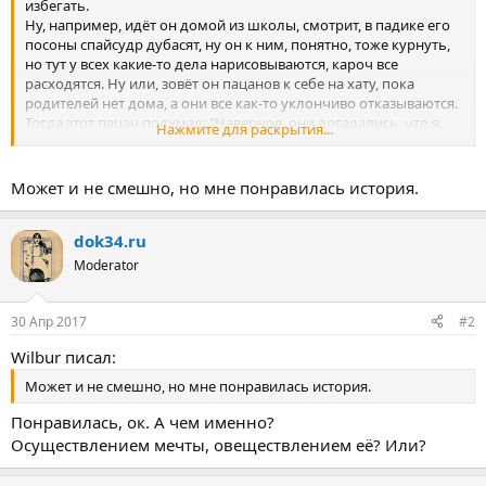
избегать.
Ну, например, идёт он домой из школы, смотрит, в падике его
посоны спайсудр дубасят, ну он к ним, понятно, тоже курнуть,
но тут у всех какие-то дела нарисовываются, кароч все
расходятся. Ну или, зовёт он пацанов к себе на хату, пока
родителей нет дома, а они все как-то уклончиво отказываются.
Тогда этот пацан подумал: "Наверное, они догадались, что я
Нажмите для раскрытия...
гей*, поэтому со мной не тусят", – и, раз уж терять нечего,
сделал камин-аут.
Возвращается как обычно он домой, заходит в падик, а там все
Может и не смешно, но мне понравилась история.
его пацаны стоят. "Ну всё, отдрят теперь" – думает. А пацаны
подходят и говорят: "Извини нас, брат, мы сомневались в тебе,
теперь мы знаем, что ты тоже гей*" - и обняли его.
dok34.ru
Moderator
30 Апр 2017
#2
Wilbur писал:
Может и не смешно, но мне понравилась история.
Понравилась, ок. А чем именно?
Осуществлением мечты, овеществлением её? Или?