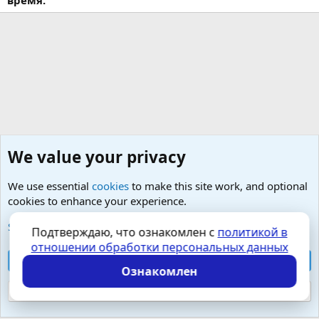
We value your privacy
We use essential
cookies
to make this site work, and optional
cookies to enhance your experience.
Добро пожаловать на чашечку чего-сами-знаете :)
See further information and configure your preferences
Подтверждаю, что ознакомлен с
политикой в
отношении обработки персональных данных
Cookies
Russian (RU)
Accept all cookies
Контактная форма
Условия и правила
Ознакомлен
Политика конфиденциальности
Помощь
Главная
R
S
Reject optional cookies
S
Локализация от
XenForo.Info