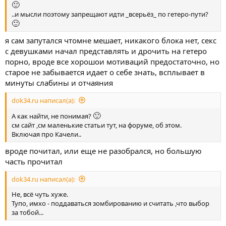
🙂
..и мысли поэтому запрещают идти _всерьёз_ по гетеро-пути?
🙂
я сам запутался чтомне мешает, никакого блока нет, секс
с девушками начал представлять и дрочить на гетеро
порно, вроде все хорошои мотиваций предостаточно, но
старое не забывается идает о себе знать, всплывает в
минуты слабины и отчаяния
dok34.ru написал(а):
🙂
А как найти, не понимая?
см сайт ,см маленькие статьи тут, на форуме, об этом.
Включая про Качели..
вроде почитал, или еще не разобрался, но большую
часть прочитал
dok34.ru написал(а):
Не, всё чуть хуже.
Тупо, имхо - поддаваться зомбированию и считать ,что выбор
за тобой...