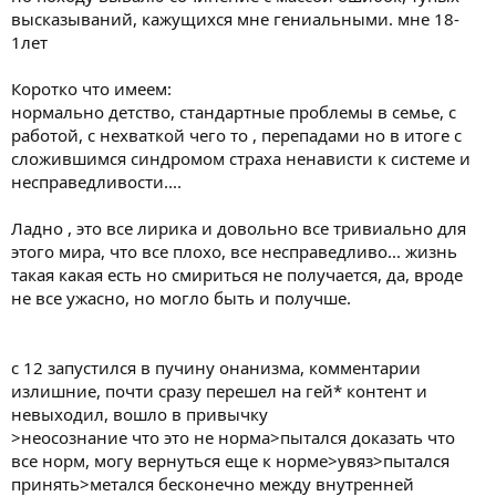
высказываний, кажущихся мне гениальными. мне 18-
1лет
Коротко что имеем:
нормально детство, стандартные проблемы в семье, с
работой, с нехваткой чего то , перепадами но в итоге с
сложившимся синдромом страха ненависти к системе и
несправедливости....
Ладно , это все лирика и довольно все тривиально для
этого мира, что все плохо, все несправедливо... жизнь
такая какая есть но смириться не получается, да, вроде
не все ужасно, но могло быть и получше.
с 12 запустился в пучину онанизма, комментарии
излишние, почти сразу перешел на гей* контент и
невыходил, вошло в привычку
>неосознание что это не норма>пытался доказать что
все норм, могу вернуться еще к норме>увяз>пытался
принять>метался бесконечно между внутренней