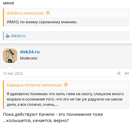
меня
dok34.ru написал(а):
ИМХО, по моему скромному мнению.
dok34.ru
Р
е
а
dok34.ru
к
ц
Moderator
и
и
:
10 Авг 2023
#9
Ещеодна попытка написал(а):
Я адекватно понимаю что жить геем не смогу, слишком много
морали и осознания того, что это не так уж радужно на самом
деле, а все сложно, очень....
Пока действуют Качели - это понимание тоже
...колышется, качается, верно?