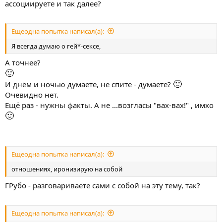
ассоциируете и так далее?
Ещеодна попытка написал(а):
Я всегда думаю о гей*-сексе,
А точнее?
🙂
🙂
И днём и ночью думаете, не спите - думаете?
Очевидно нет.
Ещё раз - нужны факты. А не ...возгласы "вах-вах!" , имхо
🙂
Ещеодна попытка написал(а):
отношениях, иронизирую на собой
ГРубо - разговариваете сами с собой на эту тему, так?
Ещеодна попытка написал(а):