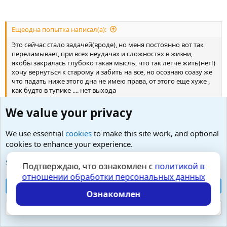
Ещеодна попытка написал(а):
Это сейчас стало задачей(вроде), но меня постоянно вот так
переламывает, при всех неудачах и сложностях в жизни,
якобы закралась глубоко такая мысль, что так легче жить(нет!)
хочу вернуться к старому и забить на все, но осознаю соазу же
что падать ниже этого дна не имею права, от этого еще хуже ,
как будто в тупике .... нет выхода
А пока на Качелях - выхода и не видно.
We value your privacy
🙂
Для того я и делал схему ..векторной суммы сил
Чтобы помочь понять людям, где имеет смысл силу
We use essential
cookies
to make this site work, and optional
прикладывать.
cookies to enhance your experience.
Ещеодна попытка написал(а):
See further information and configure your preferences
Подтверждаю, что ознакомлен с
политикой в
вроде прочитал статьи и темы у других, но меня хватает на
отношении обработки персональных данных
недолго с мотивацией что-то менять, делаю выводы, все
Accept all cookies
осознал и опять по новой
Ознакомлен
Ага, Качели, как по статье. Но без понимания
Reject optional cookies
_механизма_, только внешнее проявление их, верно?