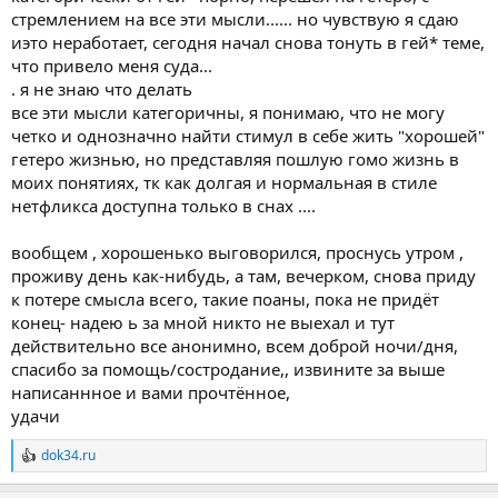
стремлением на все эти мысли...... но чувствую я сдаю
иэто неработает, сегодня начал снова тонуть в гей* теме,
что привело меня суда...
. я не знаю что делать
все эти мысли категоричны, я понимаю, что не могу
четко и однозначно найти стимул в себе жить "хорошей"
гетеро жизнью, но представляя пошлую гомо жизнь в
моих понятиях, тк как долгая и нормальная в стиле
нетфликса доступна только в снах ....
вообщем , хорошенько выговорился, проснусь утром ,
проживу день как-нибудь, а там, вечерком, снова приду
к потере смысла всего, такие поаны, пока не придёт
конец- надею ь за мной никто не выехал и тут
действительно все анонимно, всем доброй ночи/дня,
спасибо за помощь/состродание,, извините за выше
написаннное и вами прочтённое,
удачи
dok34.ru
Р
е
а