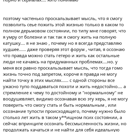
поэтому частенько проскальзывает мысль, что я смогу
позволить сеье пожить этой жизнью только в каком то
полном дерьмовом состоянии, по типу мне говорят, что
я умру от болезни и так так я смогу жить на полную
катушку.... я не знаю , почему но я всегда представляю
худшее...... даже проверяя этот форум , читая, я осознаю
что правда можно стать гетеро и жить как остальные
люди не качаясь на придуманных проблемах....но. у
меня все равно проскальзывает мысль, что тогда гомо
жизнь точно под запретом, короче я правда не могу
найти точку в этих мыслях...... с одной стороны все
ужасно тупо поддаваться похоти и жить недостойно.... а
стремление к чему то достойному и "нормальному" не
воодушевляет, видимо осознавая всю эту херь, я не могу
поверить что смогу стать и быть нормальным , или
осознание тупости происходящего, почему нужно было
столько лет жить в таком у**ищном псих состоянии, а
сейчас впринципе осознать бессмысленность жизни, но
продолжать качаться и не найти для себя идеальную