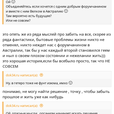
🙂
Ой
Объединяйтесь если хочется с одним добрым форумчанином
🙂
и вместе с ним Велком в Австралию
Там вероятно есть будущее?
Или не совсем?
это опять же из ряда мыслей про забить на все, скорее из
ряда фантастики, бытовые проблемы жизни никто не
отменял, никто неждет нас с форумчанином в
Австралии, так бы у нас каждый второй становился геем
и ныл о своем плохом состоянии и нежелании жить)))
это хорошая история,если бы всебыло просто, так что НЕ
СОВСЕМ
dok34.ru написал(а):
🙂
Ну. в гетеро тоже не фунт изюма, имхо
понимаю, не могу найти решение , точку , чтобы забыть
прошлое и жить уже как нибудь
dok34.ru написал(а):
Ой, опасные мысли...организм начинает искать решение