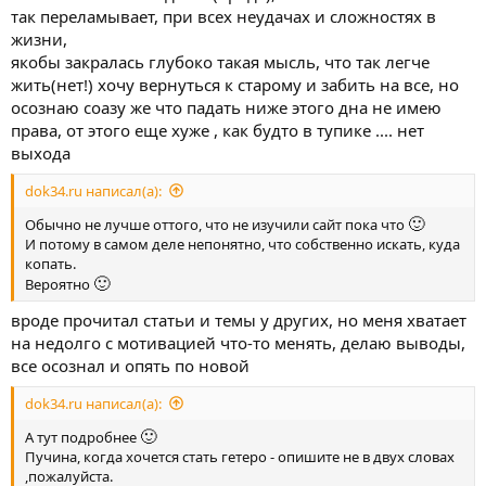
так переламывает, при всех неудачах и сложностях в
жизни,
якобы закралась глубоко такая мысль, что так легче
жить(нет!) хочу вернуться к старому и забить на все, но
осознаю соазу же что падать ниже этого дна не имею
права, от этого еще хуже , как будто в тупике .... нет
выхода
dok34.ru написал(а):
🙂
Обычно не лучше оттого, что не изучили сайт пока что
И потому в самом деле непонятно, что собственно искать, куда
копать.
🙂
Вероятно
вроде прочитал статьи и темы у других, но меня хватает
на недолго с мотивацией что-то менять, делаю выводы,
все осознал и опять по новой
dok34.ru написал(а):
🙂
А тут подробнее
Пучина, когда хочется стать гетеро - опишите не в двух словах
,пожалуйста.