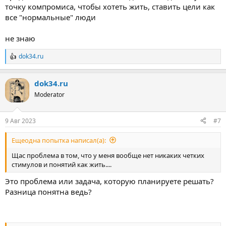
точку компромиса, чтобы хотеть жить, ставить цели как
все "нормальные" люди
не знаю
dok34.ru
Р
е
а
dok34.ru
к
ц
Moderator
и
и
:
9 Авг 2023
#7
Ещеодна попытка написал(а):
Щас проблема в том, что у меня вообще нет никаких четких
стимулов и понятий как жить....
Это проблема или задача, которую планируете решать?
Разница понятна ведь?