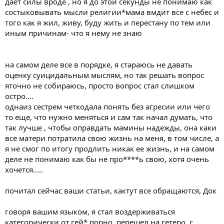
даёт силы вроде , но я до этой секунды не понимаю как
состыковывать мысли религии*мама вмдит все с небес и
того как я жил, живу, буду жить и перестану по тем или
иным причинам- что я нему не знаю
на самом деле все в порядке, я стараюсь не давать
оценку суицидальным мыслям, но так решать вопрос
яточно не собираюсь, просто вопрос стал слишком
остро....
однаиз сестрем четкодала понять без агресии или чего
то еще, что нужно меняться и сам так начал думать, что
так лучше , чтобы оправдать мамины надежды, она каки
все матери потратила свою жизнь на меня, в том числе, а
я не смог по итогу продлить никак ее жизнь, и на самом
деле не понимаю как бы не про****ь свою, хотя очень
хочется.....
почитал сейчас ваши статьи, кактут все обращаются, Док
говоря вашим языком, я стал воздерживаться
категорически от гей* порно, перешел на гетеро, с