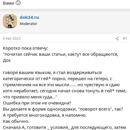
🙂
Вами
dok34.ru
Moderator
8 Авг 2023
#5
Коротко пока отвечу:
"почитал сейчас ваши статьи, кактут все обращаются,
Док
говоря вашим языком, я стал воздерживаться
категорически от гей* порно, перешел на гетеро, с
стремлением на все эти мысли...... но чувствую я сдаю
иэто неработает, сегодня начал снова тонуть в гей* теме,
что привело меня суда..."
Ошибка при этом не очевидна?
Вы делаете в форме одноходовки, "поворот всего", так?
А требуется многоходовка, я напомню.
Как обычно.
Сначала А, готовите _ условия_ для последующего, затем