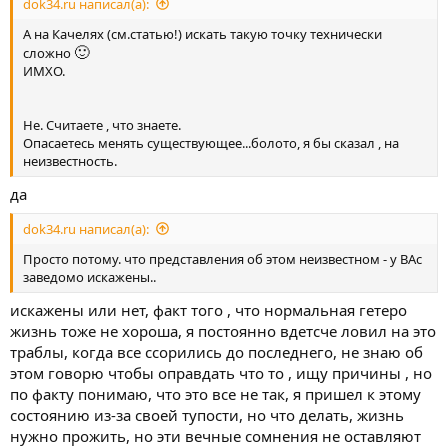
dok34.ru написал(а):
А на Качелях (см.статью!) искать такую точку технически
🙂
сложно
ИМХО.
Не. Считаете , что знаете.
Опасаетесь менять существующее...болото, я бы сказал , на
неизвестность.
да
dok34.ru написал(а):
Просто потому. что представления об этом неизвестном - у ВАс
заведомо искажены..
искажены или нет, факт того , что нормальная гетеро
жизнь тоже не хороша, я постоянно вдетсче ловил на это
траблы, когда все ссорились до последнего, не знаю об
этом говорю чтобы оправдать что то , ищу причины , но
по факту понимаю, что это все не так, я пришел к этому
состоянию из-за своей тупости, но что делать, жизнь
нужно прожить, но эти вечные сомнения не оставляют