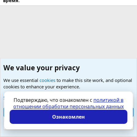
время.
We value your privacy
We use essential
cookies
to make this site work, and optional
cookies to enhance your experience.
Психология и отношения, включая сексуальность.
See further information and configure your preferences
Подтверждаю, что ознакомлен с
политикой в
отношении обработки персональных данных
Cookies
Russian (RU)
Accept all cookies
Контактная форма
Условия и правила
Ознакомлен
Политика конфиденциальности
Помощь
Главная
R
S
Reject optional cookies
S
Локализация от
XenForo.Info