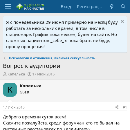
Вход
Регистрация
Я с понедельника 29 июня примерно на месяц буду
работать за нескольких врачей, в том числе в
стационаре. График пока неясен, будет на сайте. Но
сложных пациентов _себе_ я пока брать не буду,
прошу прощения!
Психология и отношения, включая сексуальность.
Вопрос к аудитории
А
Д
Капелька
17 Июн 2015
в
а
т
т
Капелька
К
о
а
Guest
р
н
т
а
е
ч
17 Июн 2015
#1
м
а
ы
л
Доброго времени суток всем!
а
Скажите пожалуйста, среди форумчан кто то бывал на
системных расстановках по Хеллингеру?