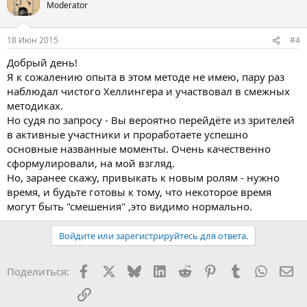
Moderator
18 Июн 2015
#4
Добрый день!
Я к сожалению опыта в этом методе не имею, пару раз
наблюдал чистого Хеллингера и участвовал в смежных
методиках.
Но судя по запросу - Вы вероятно перейдёте из зрителей
в активные участники и проработаете успешно
основные названные моменты. Очень качественно
сформулировали, на мой взгляд.
Но, заранее скажу, привыкать к новым ролям - нужно
время, и будьте готовы к тому, что некоторое время
могут быть "смешения" ,это видимо нормально.
Войдите или зарегистрируйтесь для ответа.
Facebook
X
Bluesky
LinkedIn
Reddit
Pinterest
Tumblr
WhatsA
Эл
Поделиться:
Ссылка