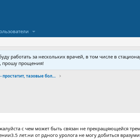
ользователи
ду работать за нескольких врачей, в том числе в стационар
у, прошу прощения!
Малая урология- простатит, тазовые боли, фиброз
жалуйста с чем может быть связан не прекращяющейся тре
ении3.5 лет.ни от рдного уролога не могу добиться вразум