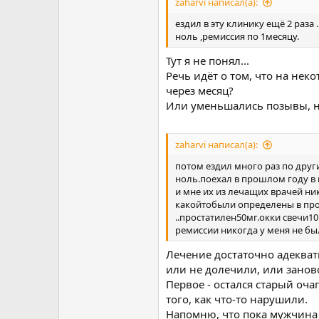
zaharvi написал(а):
ездил в эту клинику ещё 2 раз
ноль ,ремиссия по 1месяцу.
Тут я не понял...
Речь идёт о том, что на нек
через месяц?
Или уменьшались позывы, на
zaharvi написал(а):
потом ездил много раз по дру
ноль.поехал в прошлом году в
и мне их из лечащих врачей ни
какойтобыли определены в прос
..простатилен50мг.окки свечи1
ремиссии никогда у меня не был
Лечение достаточно адекватн
или не долечили, или занов
Первое - остался старый оча
того, как что-то нарушили.
Напомню, что пока мужчина зд