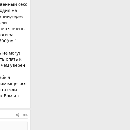
твенный секс
одил на
кции,через
лали
ается.очень
оги за
500(по 1
 не могу!
ть опять к
е чем уверен
забыл
аимеящегося
что если
к Вам и к
#4