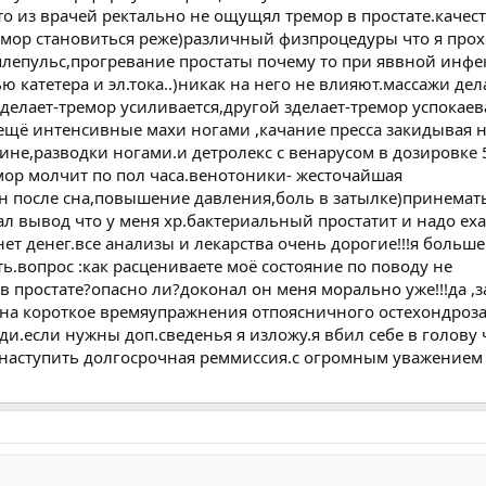
 из врачей ректально не ощущял тремор в простате.качес
емор становиться реже)различный физпроцедуры что я прох
лепульс,прогревание простаты почему то при яввной инфе
 катетера и эл.тока..)никак на него не влияют.массажи де
делает-тремор усиливается,другой зделает-тремор успокаев
ещё интенсивные махи ногами ,качание пресса закидывая н
ине,разводки ногами.и детролекс с венарусом в дозировке 
емор молчит по пол часа.венотоники- жесточайшая
 после сна,повышение давления,боль в затылке)принемать
ал вывод что у меня хр.бактериальный простатит и надо еха
ет денег.все анализы и лекарства очень дорогие!!!я больш
ь.вопрос :как расцениваете моё состояние по поводу не
 простате?опасно ли?доконал он меня морально уже!!!да ,
 на короткое времяупражнения отпоясничного остехондроз
и.если нужны доп.сведенья я изложу.я вбил себе в голову 
наступить долгосрочная реммиссия.с огромным уважением 