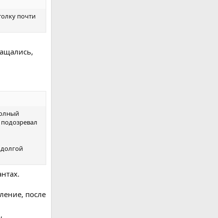
толку почти
ращались,
полный
е подозревал
 долгой
антах.
аление, после
,