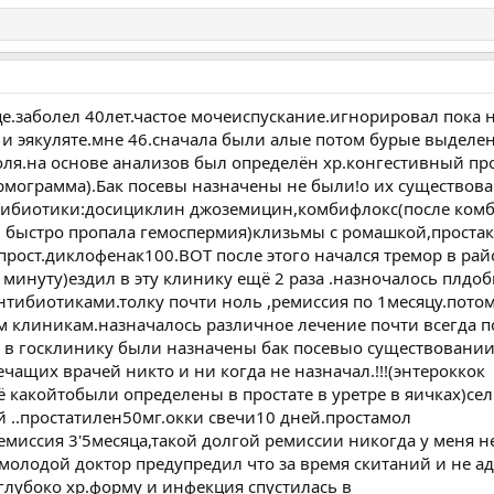
це.заболел 40лет.частое мочеиспускание.игнорировал пока 
и эякуляте.мне 46.сначала были алые потом бурые выделен
я.на основе анализов был определён хр.конгестивный про
рмограмма).Бак посевы назначены не были!о их существова
тибиотики:досициклин джоземицин,комбифлокс(после ком
 быстро пропала гемоспермия)клизьмы с ромашкой,проста
прост.диклофенак100.ВОТ после этого начался тремор в рай
в минуту)ездил в эту клинику ещё 2 раза .назночалось плдо
нтибиотиками.толку почти ноль ,ремиссия по 1месяцу.пото
м клиникам.назначалось различное лечение почти всегда 
 в госклинику были назначены бак посевыо существовании
ечащих врачей никто и ни когда не назначал.!!!(энтероккок
какойтобыли определены в простате в уретре в яичках)се
 ..простатилен50мг.окки свечи10 дней.простамол
емиссия 3'5месяца,такой долгой ремиссии никогда у меня не
.молодой доктор предупредил что за время скитаний и не а
глубоко хр.форму и инфекция спустилась в