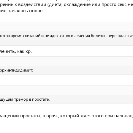
еренных воздействий (диета, охлаждение или просто секс не
ение началось новое!
о за время скитаний и не адекватного лечения болезнь перешла в г
лечить, как хр.
и(орхиэпидидимит)
ощущял тремор в простате.
кращении простаты, а врач , который ждёт этого при пальпац