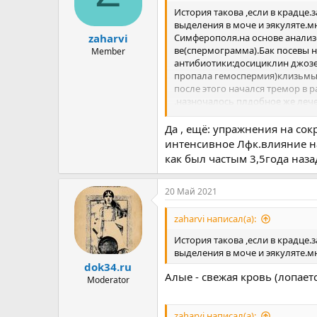
История такова ,если в крадце
выделения в моче и эякуляте.м
Симферополя.на основе анализ
zaharvi
ве(спермограмма).Бак посевы н
Member
антибиотики:досициклин джоз
пропала гемоспермия)клизьмы 
после этого начался тремор в р
.назночалось плдобное же лече
1месяцу.потом ездил много ра
полный ноль.поехал в прошлом
Да , ещё: упражнения на с
подозревал и мне их из лечащи
интенсивное Лфк.влияние на
какойтобыли определены в прос
как был частым 3,5года назад
..простатилен50мг.окки свечи1
ремиссии никогда у меня не бы
скитаний и не адекватного леч
20 Май 2021
яички(орхиэпидидимит)никто из
положительно(тремор становит
zaharvi написал(а):
3лет(магнит,амплепульс,прогре
История такова ,если в крадце
помощью катетера и эл.тока..)
выделения в моче и эякуляте.м
усиливается,другой зделает-т
dok34.ru
ногами ,качание пресса закидыв
Алые - свежая кровь (лопаетс
венарусом в дозировке 500(по 1
Moderator
побочка(тахикардия96уд/мин п
доктор,я зделал вывод что у м
zaharvi написал(а):