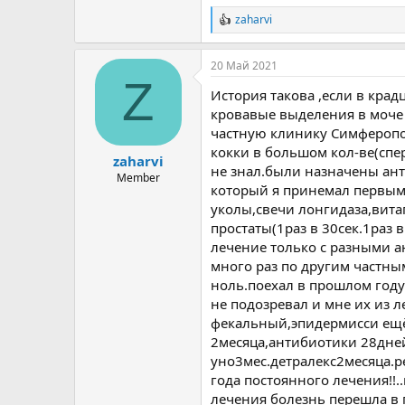
zaharvi
Р
е
а
20 Май 2021
к
Z
ц
История такова ,если в крад
и
и
кровавые выделения в моче 
:
частную клинику Симферопол
кокки в большом кол-ве(спе
zaharvi
не знал.были назначены ан
Member
который я принемал первым
уколы,свечи лонгидаза,вита
простаты(1раз в 30сек.1раз 
лечение только с разными а
много раз по другим частны
ноль.поехал в прошлом году
не подозревал и мне их из л
фекальный,эпидермисси ещё 
2месяца,антибиотики 28дней
уно3мес.детралекс2месяца.р
года постоянного лечения!!.
лечения болезнь перешла в 