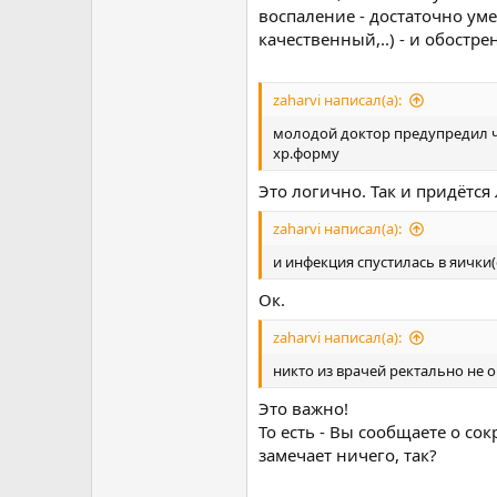
воспаление - достаточно ум
качественный,..) - и обостр
zaharvi написал(а):
молодой доктор предупредил чт
хр.форму
Это логично. Так и придётся 
zaharvi написал(а):
и инфекция спустилась в яичк
Ок.
zaharvi написал(а):
никто из врачей ректально не 
Это важно!
То есть - Вы сообщаете о со
замечает ничего, так?