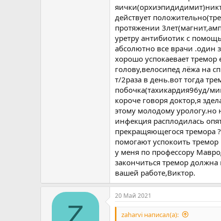
яички(орхиэпидидимит)никто
действует положительно(тр
протяжении 3лет(магнит,амп
уретру антибиотик с помощью
абсолютно все врачи .один з
хорошо успокаевает тремор 
голову,велосипед лёжа на сп
т/2раза в день.вот тогда тр
побочка(тахикардия96уд/мин
короче говоря доктор,я здел
этому молодому урологу.но н
инфекция расплодилась опят
прекращяющегося тремора ?в
помогают успокоить тремор
у меня по профессору Маврод
закончиться тремор должна 
вашей работе,Виктор.
20 Май 2021
Z
zaharvi написал(а):