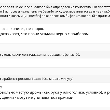
ства очень дорогие!!!я больше чем уверен инфекция расплодилась опя
ие по поводу не прекращяющегося тремора ?в простате?опасно ли?до
ерополя.на основе анализов был определён хр.конгестивный простати
огают успокоить тремор на короткое времяупражнения отпоясничного
Бак посевы назначены не были!о их существовании тогда я не знал.
 по профессору Мавроди.если нужны доп.сведенья я изложу.я вбил се
иклин джоземицин,комбифлокс(после комбифлокса который я прине
должна наступить долгосрочная реммиссия.с огромным уважением к В
посев хочется, не спорю.
доказывает, что врачи угадали верно с подбором.
 уколы,свечи лонгидаза,витапрост.диклофенак100.
 в районе простаты(1раз в 30сек.1раз в минуту)
о!
вольно частую дрожь (как руки у алкоголика, условно), а 
щения - могут не учитываться врачами.