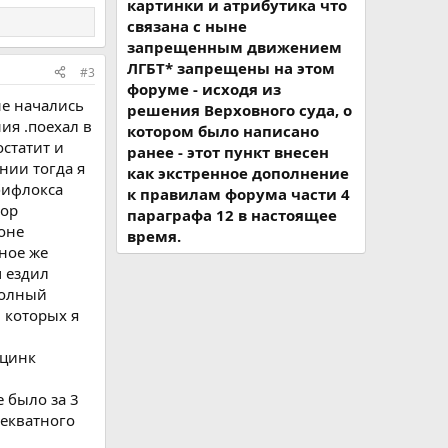
картинки и атрибутика что
связана с ныне
запрещенным движением
ЛГБТ* запрещены на этом
#3
форуме - исходя из
не начались
решения Верховного суда, о
ия .поехал в
котором было написано
статит и
ранее - этот пункт внесен
нии тогда я
как экстренное дополнение
бифлокса
к правилам форума части 4
кор
параграфа 12 в настоящее
оне
время.
бное же
м ездил
полный
 которых я
лцинк
 было за 3
декватного