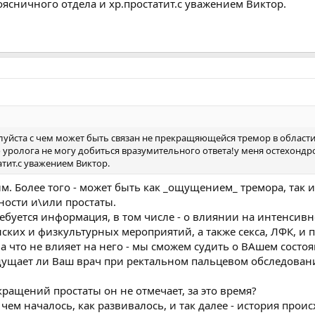
оясничного отдела и хр.простатит.с уважением Виктор.
луйста с чем может быть связан не прекращяющейся тремор в области
о уролога не могу добиться вразумительного ответа!у меня остехондр
атит.с уважением Виктор.
им. Более того - может быть как _ощущением_ тремора, так
ости и\или простаты.
ребуется информация, в том числе - о влиянии на интенсивн
ких и физкультурных мероприятий, а также секса, ЛФК, и п
т ,а что не влияет на него - мы сможем судить о ВАшем состо
щущает ли Ваш врач при ректальном пальцевом обследован
ращений простаты он не отмечает, за это время?
 с чем началось, как развивалось, и так далее - история прои