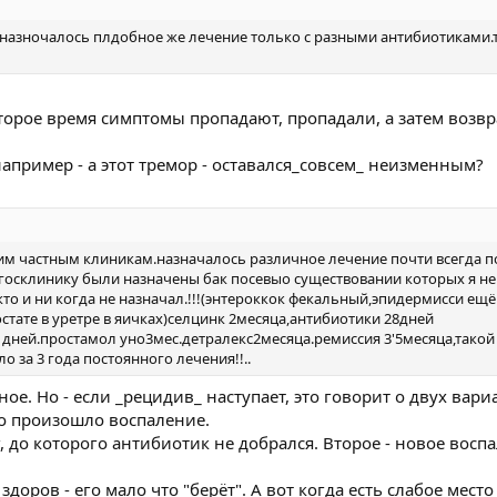
а .назночалось плдобное же лечение только с разными антибиотиками.
оторое время симптомы пропадают, пропадали, а затем возв
пример - а этот тремор - оставался_совсем_ неизменным?
гим частным клиникам.назначалось различное лечение почти всегда 
 госклинику были назначены бак посевыо существовании которых я н
кто и ни когда не назначал.!!!(энтероккок фекальный,эпидермисси ещё
тате в уретре в яичках)селцинк 2месяца,антибиотики 28дней
0 дней.простамол уно3мес.детралекс2месяца.ремиссия 3'5месяца,такой
о за 3 года постоянного лечения!!..
ое. Но - если _рецидив_ наступает, это говорит о двух вари
о произошло воспаление.
г, до которого антибиотик не добрался. Второе - новое восп
оров - его мало что "берёт". А вот когда есть слабое место 