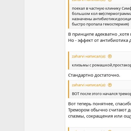
нет денег.все анализы и лекар
:как расцениваете моё состоян
поехал в частную клинику Симф
морально уже!!!да ,забыл пом
большом кол-ве(спермограмма).
остехондрозаимеящегося у меня
назначены антибиотики:досиц
что если закончиться тремор 
быстро пропала гемоспермия)
работе,Виктор.
В принципе адекватно ,хотя 
Но - эффект от антибиотика 
zaharvi написал(а):
клизьмы с ромашкой,простакор
Стандартно достаточно.
zaharvi написал(а):
ВОТ после этого начался тремор
Вот теперь понятнее, спасиб
Тремором обычно считают до
спазмы, сокращения или ощу