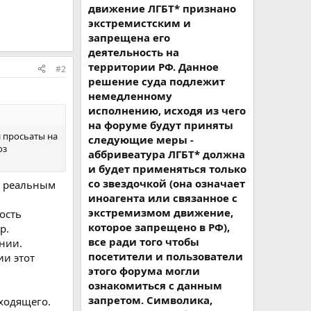
движение ЛГБТ* признано
экстремистским и
запрещена его
деятельность на
территории РФ. Данное
#2
решение суда подлежит
немедленному
исполнению, исходя из чего
на форуме будут приняты
 просьаты на
следующие меры -
оз
аббривеатура ЛГБТ* должна
и будет применяться только
со звездочкой (она означает
 и реальным
иноагента или связанное с
экстремизмом движение,
ость
которое запрещено в РФ),
р.
все ради того чтобы
янии.
посетители и пользователи
ии этот
этого форума могли
ознакомиться с данным
запретом. Символика,
сходящего.