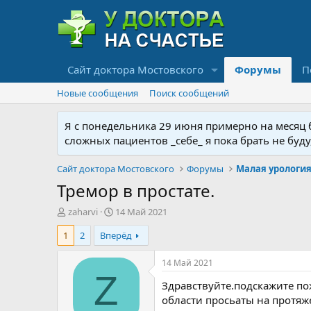
Сайт доктора Мостовского
Форумы
П
Новые сообщения
Поиск сообщений
Я с понедельника 29 июня примерно на месяц бу
сложных пациентов _себе_ я пока брать не буд
Сайт доктора Мостовского
Форумы
Тремор в простате.
А
Д
zaharvi
14 Май 2021
в
а
1
2
Вперёд
т
т
о
а
р
н
14 Май 2021
т
а
Z
Здравствуйте.подскажите по
е
ч
м
а
области просьаты на протяж