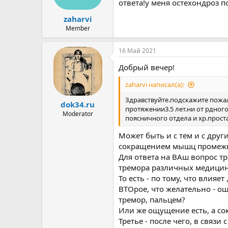
ы
л
ответа!у меня остехондроз п
а
zaharvi
Member
16 Май 2021
Добрый вечер!
zaharvi написал(а):
Здравствуйте.подскажите пожа
dok34.ru
протяжении3.5 лет.ни от рдног
Moderator
поясничного отдела и хр.прост
Может быть и с тем и с друг
сокращением мышц промежн
Для ответа на ВАш вопрос т
тремора различных медицинс
То есть - по тому, что влияе
ВТОрое, что желательно - о
тремор, пальцем?
Или же ощущение есть, а сок
Третье - после чего, в связи