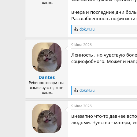
только.
Вчера и последние дни боль
Расслабленность пофигистич
dok34.ru
Р
е
а
9 Июл 2026
к
ц
Ленность . но чувствую боле
и
и
социофобного. Может и нап
:
Dantes
Ребенок говорит на
языке чувств, и не
dok34.ru
Р
только.
е
а
9 Июл 2026
к
ц
Внезапно что-то давнее вспо
и
и
людьми. Чувства - матери, е
: