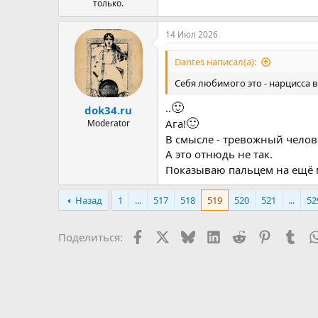
только.
14 Июл 2026
Dantes написал(а):
Себя любимого это - нарцисса 
🙂
..
dok34.ru
🙂
Ага!
Moderator
В смысле - тревожный челов
А это отнюдь не так.
Показываю пальцем на ещё 
Назад
1
...
517
518
519
520
521
...
52
Facebook
X
Bluesky
LinkedIn
Reddit
Pinterest
Tum
Поделиться: