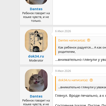
ы
л
а
Dantes
Ребенок говорит на
языке чувств, и не
только.
6 Июл 2026
Dantes написал(а):
Как ребенок радуется.... А как
родителем,
dok34.ru
...внимательно глянули у ув
Moderator
9 Июл 2026
dok34.ru написал(а):
...внимательно глянули у уважа
Глянул. Вроде печально, а к 
Dantes
Ребенок говорит на
языке чувств, и не
Состояние тухлое. Пустое. Пу