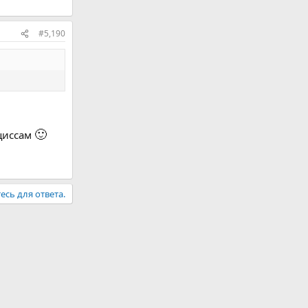
#5,190
🙂
рциссам
есь для ответа.