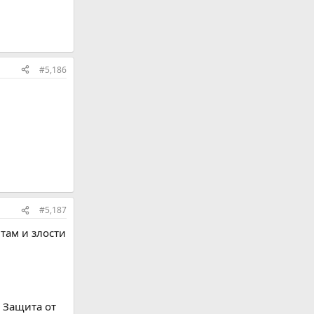
#5,186
#5,187
там и злости
. Защита от