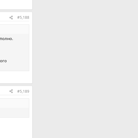
#5,188
 полно.
того
#5,189