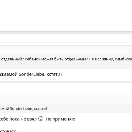
 он отдельный? Ребенок может быть отдельным? Не в слиянии, симбиозе
ажаемой SonderLiebe, кстати?
емой SonderLiebe, кстати?
🙁
себе пока не взял
. Не применяю.
стовато.