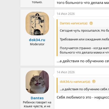
только.
того больного что делала ма
14 Июл 2026
Dantes написал(а):
Сегодня чуть просыпался. Но бы
Требования или ожидания любви
dok34.ru
Moderator
Получается странно - когда ма
больного что делала мама и что
...а действия по обучению
14 Июл 2026
dok34.ru написал(а):
...а действия по обучению се
Себя любимого это - нарцисс
Dantes
Ребенок говорит на
языке чувств, и не