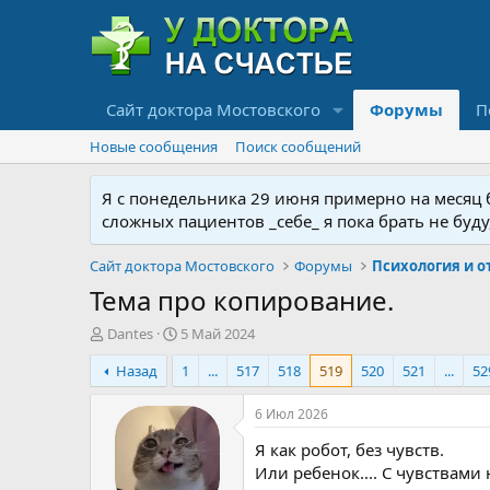
Сайт доктора Мостовского
Форумы
П
Новые сообщения
Поиск сообщений
Я с понедельника 29 июня примерно на месяц бу
сложных пациентов _себе_ я пока брать не буд
Сайт доктора Мостовского
Форумы
Тема про копирование.
А
Д
Dantes
5 Май 2024
в
а
Назад
1
...
517
518
519
520
521
...
52
т
т
о
а
р
н
6 Июл 2026
т
а
Я как робот, без чувств.
е
ч
м
а
Или ребенок.... С чувствами