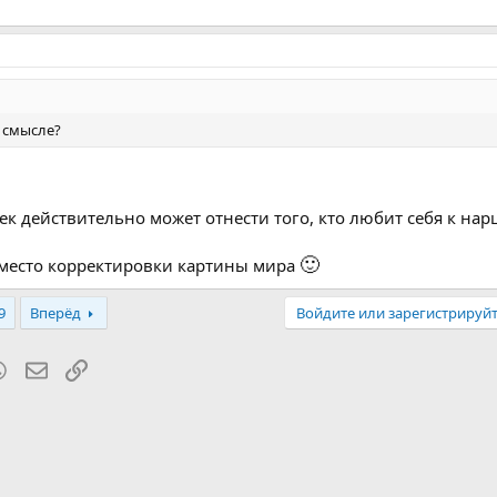
в смысле?
ек действительно может отнести того, кто любит себя к на
🙂
место корректировки картины мира
9
Вперёд
Войдите или зарегистрируйт
blr
WhatsApp
Электронная почта
Ссылка