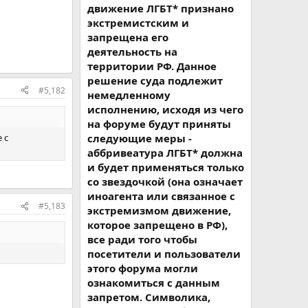
движение ЛГБТ* признано
экстремистским и
запрещена его
деятельность на
территории РФ. Данное
решение суда подлежит
#5,182
немедленному
исполнению, исходя из чего
на форуме будут приняты
 с
следующие меры -
аббривеатура ЛГБТ* должна
и будет применяться только
со звездочкой (она означает
иноагента или связанное с
#5,183
экстремизмом движение,
которое запрещено в РФ),
все ради того чтобы
посетители и пользователи
этого форума могли
ознакомиться с данным
запретом. Символика,