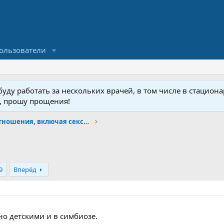
ользователи
ду работать за нескольких врачей, в том числе в стационар
у, прошу прощения!
Психология и отношения, включая сексуальность.
9
Вперёд
 но детскими и в симбиозе.