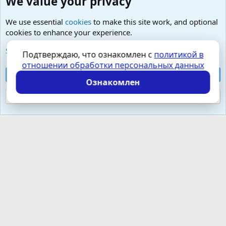
We value your privacy
We use essential
cookies
to make this site work, and optional
cookies to enhance your experience.
Любые вопросы от Гостей - анонимно
See further information and configure your preferences
Подтверждаю, что ознакомлен с
политикой в
отношении обработки персональных данных
Cookies
Russian (RU)
Accept all cookies
Контактная форма
Условия и правила
Ознакомлен
Политика конфиденциальности
Помощь
Главная
R
S
Reject optional cookies
S
Локализация от
XenForo.Info