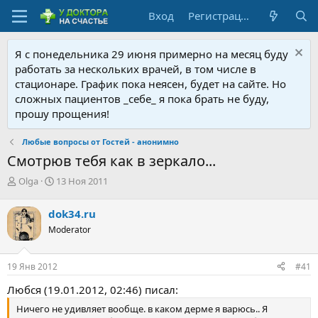
Вход
Регистрация
Я с понедельника 29 июня примерно на месяц буду
работать за нескольких врачей, в том числе в
стационаре. График пока неясен, будет на сайте. Но
сложных пациентов _себе_ я пока брать не буду,
прошу прощения!
Любые вопросы от Гостей - анонимно
Смотрюв тебя как в зеркало...
А
Д
Olga
13 Ноя 2011
в
а
т
т
dok34.ru
о
а
Moderator
р
н
т
а
е
ч
19 Янв 2012
#41
м
а
ы
л
Любся (19.01.2012, 02:46) писал:
а
Ничего не удивляет вообще. в каком дерме я варюсь.. Я