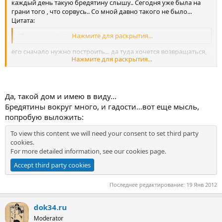
каждый день такую бредятину слышу.. Сегодня уже была на
грани того , что сорвусь.. Со мной давно такого не было...
Цитата:
"Дом-крепость"
Нажмите для раскрытия...
его сначало нужно построить... да туда хочется возвращаться,
Нажмите для раскрытия...
представляете, я знаю как это...
Да, такой дом и имею в виду...
Бредятины вокруг много, и гадости...вот еще мысль,
попробую выложить:
To view this content we will need your consent to set third party
cookies.
For more detailed information, see our
cookies page
.
Accept third party cookies
Последнее редактирование:
19 Янв 2012
dok34.ru
Moderator