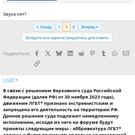
Звука нет?
Назад
1
5
6
Вперёд
Войдите или зарегистрируйтесь для ответа.
Facebook
X
Bluesky
LinkedIn
Reddit
Pinterest
Tumblr
WhatsA
Эл
Поделиться:
Ссылка
LGBT*
В связи с решением Верховного суда Российской
Федерации (далее РФ) от 30 ноября 2023 года),
движение ЛГБТ* признано экстремистским и
запрещена его деятельность на территории РФ.
Данное решение суда подлежит немедленному
исполнению, исходя из чего на форуме будут
приняты следующие меры - аббривеатура ЛГБТ*
должна и будет применяться только со звездочкой