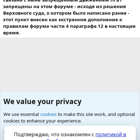
запрещены на этом форуме - исходя из решения
Верховного суда, о котором было написано ранее -
этот пункт внесен как экстренное дополнение к
правилам форума части 4 параграфа 12 в настоящее
время.
We value your privacy
We use essential
cookies
to make this site work, and optional
cookies to enhance your experience.
Любые вопросы от Гостей - анонимно
See further information and configure your preferences
Подтверждаю, что ознакомлен с
политикой в