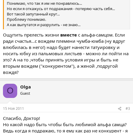
Понимаю, что так я им не понравлюсь...
Но если я откажусь от подражания - потеряю часть себя...
Вот такой запутанный круг...
Проблему понимаю.
А как выпутатся и разрулить - не знаю...
Ощутить прелесть жизни
вместе
с альфа-самцом. Если
ради счастья...с вождем племени чумба-юмба (ну вдруг
влюбилась в него!) надо будет нанести татуировку и
носить юбку из пальмовых листьев - можно ли пойти на
это? А на то ,чтобы принять условия игры и быть не
вторым вождем ("конкурентом"), а женой ,подругой
вождя?
Olga
O
Guest
15 Ноя 2011
#3
Спасибо, Доктор!
Но какой надо быть чтобы быть любимой альфа самца?
Ведь когда я подражаю, то я ему как раз не конкурент - я