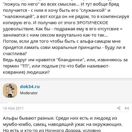
"ложусь по него" во всех смыслах... И тут вобще бред
получается - с ним я хочу быть его "служанкой" и
"наложницей", а вот когда он не рядом, то я компенсируя
копирую его. И получаю от этого ЭРОТИЧЕСКОЕ
удовольствие. Как бы - подражая ему в его отсутсвие =
заниматся с ним сексом вирутально как-то так...
Потом, если для того чтобы быть с альфа-самцом мне
придется ламать сови моральные принципы - буду ли я
счастлива?
Ведь вдруг им нравятся "бландинки", или, извиняюсь за
термин "ТП", или подлые (то что баби називают-
коврание) людишки?
dok34.ru
Moderator
16 Ноя 2011
#4
Альфы бывают разные. Среди них есть и людоед из
мумбо-юмбо, самэц, наводящий ужас на окружающих.
Но есть и кто-то из Ночного Дозора, условно