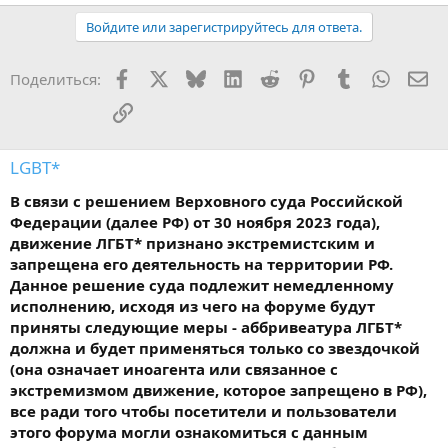
Войдите или зарегистрируйтесь для ответа.
Facebook
X
Bluesky
LinkedIn
Reddit
Pinterest
Tumblr
WhatsA
Эл
Поделиться:
Ссылка
LGBT*
В связи с решением Верховного суда Российской
Федерации (далее РФ) от 30 ноября 2023 года),
движение ЛГБТ* признано экстремистским и
запрещена его деятельность на территории РФ.
Данное решение суда подлежит немедленному
исполнению, исходя из чего на форуме будут
приняты следующие меры - аббривеатура ЛГБТ*
должна и будет применяться только со звездочкой
(она означает иноагента или связанное с
экстремизмом движение, которое запрещено в РФ),
все ради того чтобы посетители и пользователи
этого форума могли ознакомиться с данным