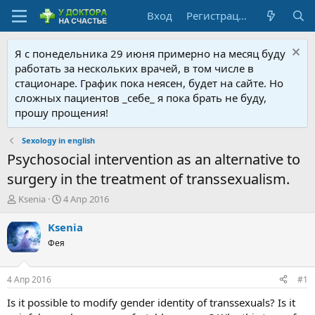
Вход
Регистрация
Я с понедельника 29 июня примерно на месяц буду
работать за нескольких врачей, в том числе в
стационаре. График пока неясен, будет на сайте. Но
сложных пациентов _себе_ я пока брать не буду,
прошу прощения!
Sexology in english
Psychosocial intervention as an alternative to
surgery in the treatment of transsexualism.
А
Д
Ksenia
4 Апр 2016
в
а
т
т
Ksenia
о
а
Фея
р
н
т
а
е
ч
4 Апр 2016
#1
м
а
ы
л
Is it possible to modify gender identity of transsexuals? Is it
а