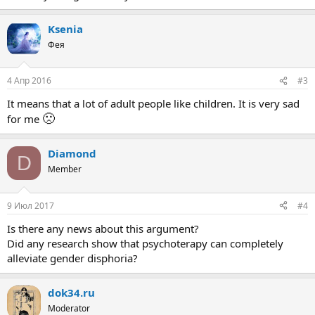
Ksenia
Фея
4 Апр 2016
#3
It means that a lot of adult people like children. It is very sad
🙁
for me
Diamond
D
Member
9 Июл 2017
#4
Is there any news about this argument?
Did any research show that psychoterapy can completely
alleviate gender disphoria?
dok34.ru
Moderator