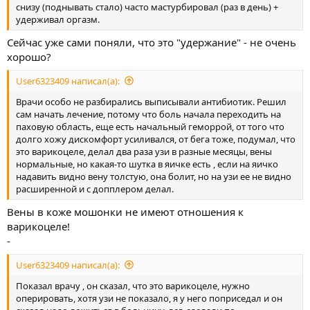
снизу (поднывать стало) часто мастурбировал (раз в день) +
удерживал оргазм.
Сейчас уже сами поняли, что это "удержание" - не очень
хорошо?
User6323409 написал(а):
Врачи особо не разбирались выписывали антибиотик. Решил
сам начать лечение, потому что боль начала переходить на
паховую область, еще есть начальный геморрой, от того что
долго хожу дискомфорт усиливался, от бега тоже, подумал, что
это варикоцеле, делал два раза узи в разные месяцы, вены
нормальные, но какая-то шутка в яичке есть , если на яичко
надавить видно вену толстую, она болит, но на узи ее не видно
расширенной и с допплером делал.
Вены в коже мошонки не имеют отношения к
варикоцеле!
-
User6323409 написал(а):
Показал врачу , он сказал, что это варикоцеле, нужно
оперировать, хотя узи не показало, я у него поприседал и он