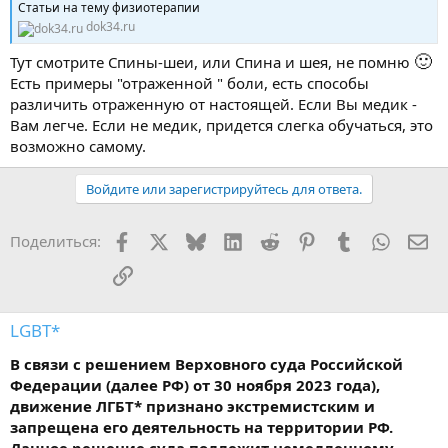
Статьи на тему физиотерапии
dok34.ru
🙂
Тут смотрите Спины-шеи, или Спина и шея, не помню
Есть примеры "отраженной " боли, есть способы
различить отраженную от настоящей. Если Вы медик -
Вам легче. Если не медик, придется слегка обучаться, это
возможно самому.
Войдите или зарегистрируйтесь для ответа.
Facebook
X
Bluesky
LinkedIn
Reddit
Pinterest
Tumblr
WhatsA
Эл
Поделиться:
Ссылка
LGBT*
В связи с решением Верховного суда Российской
Федерации (далее РФ) от 30 ноября 2023 года),
движение ЛГБТ* признано экстремистским и
запрещена его деятельность на территории РФ.