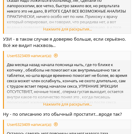
сказал надо ложиться в больницу, лег, сделали по
лапороскопии, все четко, быстро зажило все, но результата
никого это не дало, В ИТОГЕ СДАЛ ВСЕ ВОЗМОЖНЫЕ АНАЛИЗЫ
ПРАКТИЧЕСКИ, ничего особо нет по ним. Прихожу к врачу
который оперировал, он говорил, что рецидива нет, а вот
водянка появляется, говорить ложись на операцию, в и тоге
Нажмите для раскрытия...
понял, что врач особо не разбирается в проблеме, так яички у
меня в норме по узи нет водянки.
УЗИ - в таком случае я доверяю больше, если серьёзно.
Всё же видит насквозь..
User6323409 написал(а):
Два месяца назад начала поясница ныть, где-то ближе к
копчику , обезболы не помогают как внутримышечно так и
таблетки, но-шпа вроде временно помогает не более, во время
секса может член ослабнуть, кончать не охото длительно, сам
с трудом встает перед началом секса, УТРЕННИЕ ЭРЕКЦИИ
ОТСУТСТВУЕТ, ночные тоже( , сперма густая выходит, остается
внутри какое-то количество понял это , когда писаешь
происходит жжение в первый или второй раз после секса,
Нажмите для раскрытия...
потом проходит.
Ну - по описанию это обычный простатит...вроде так?
User6323409 написал(а):
Осталось сделать мрт поясницы или мрт малого таза,