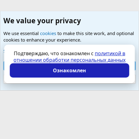
We value your privacy
We use essential
cookies
to make this site work, and optional
cookies to enhance your experience.
Лечение остеохондроза и болевого синдрома
See further information and configure your preferences
Подтверждаю, что ознакомлен с
политикой в
отношении обработки персональных данных
Cookies
Russian (RU)
Accept all cookies
Контактная форма
Условия и правила
Ознакомлен
Политика конфиденциальности
Помощь
Главная
R
S
Reject optional cookies
S
Локализация от
XenForo.Info