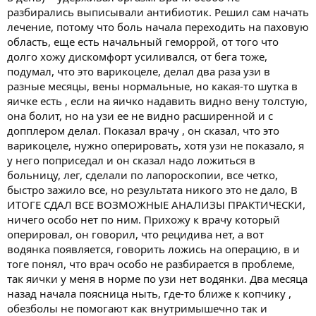
разбирались выписывали антибиотик. Решил сам начать
лечение, потому что боль начала переходить на паховую
область, еще есть начальный геморрой, от того что
долго хожу дискомфорт усиливался, от бега тоже,
подумал, что это варикоцеле, делал два раза узи в
разные месяцы, вены нормальные, но какая-то шутка в
яичке есть , если на яичко надавить видно вену толстую,
она болит, но на узи ее не видно расширенной и с
допплером делал. Показал врачу , он сказал, что это
варикоцеле, нужно оперировать, хотя узи не показало, я
у него поприседал и он сказал надо ложиться в
больницу, лег, сделали по лапороскопии, все четко,
быстро зажило все, но результата никого это не дало, В
ИТОГЕ СДАЛ ВСЕ ВОЗМОЖНЫЕ АНАЛИЗЫ ПРАКТИЧЕСКИ,
ничего особо нет по ним. Прихожу к врачу который
оперировал, он говорил, что рецидива нет, а вот
водянка появляется, говорить ложись на операцию, в и
тоге понял, что врач особо не разбирается в проблеме,
так яички у меня в норме по узи нет водянки. Два месяца
назад начала поясница ныть, где-то ближе к копчику ,
обезболы не помогают как внутримышечно так и