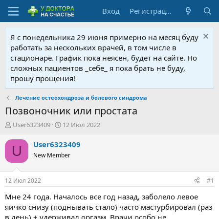
Вход
Регистрация
Я с понедельника 29 июня примерно на месяц буду
работать за нескольких врачей, в том числе в
стационаре. График пока неясен, будет на сайте. Но
сложных пациентов _себе_ я пока брать не буду,
прошу прощения!
Лечение остеохондроза и болевого синдрома
Позвоночник или простата
А
Д
User6323409
12 Июл 2022
в
а
т
т
User6323409
U
о
а
New Member
р
н
т
а
е
ч
12 Июл 2022
#1
м
а
ы
л
Мне 24 года. Началось все год назад, заболело левое
а
яичко снизу (поднывать стало) часто мастурбировал (раз
в день) + удерживал оргазм. Врачи особо не