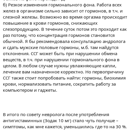
б) Резкое изменения гормонального фона. Работа всех
желез в организме сильно зависит от гормонов, в т.ч. и
слезной железы. Возможно во время оргазма происходит
повышение в крови гормонов, снижающих
слезопродукцию. В течение суток потом это проходит как
раз потому, что концентрация гормонов становится
обычной. Я бы рекомендовала консультацию андролога
и сдать мужские половые гормоны, м.б. там найдутся
отклонения. ССГ может быть при нарушении обмена
веществ, в т.ч. при нарушении гормонального фона в
целом. В любом случае нужны увлажняющие капли,
лечение вам назначенное корректно. Но первопричину
ССГ также стоит попробовать найти: гормоны, биохимия
крови, нормализовать питание, сократить работу за
компьютером и гаджеты.
В итого по совету невролога после употребления
антигистаминных (Зодак 10 мг) стало чуть получше –
симптомы, как мне кажется, уменьшились где-то на 30 %.