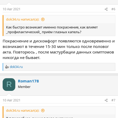
и
:
10 Авг 2021
#6
dok34.ru написал(а):
Как быстро возникает именно покраснение, как влияет
_профилактический_ приём глазных капель?
Покраснение и дискомфорт появляются одновременно и
возникают в течение 15-30 мин только после половог
акта. Повторюсь , после мастурбации данных симптомов
никогда не бывает.
dok34.ru
Р
е
а
Roman178
к
R
ц
Member
и
и
:
10 Авг 2021
#7
dok34.ru написал(а):