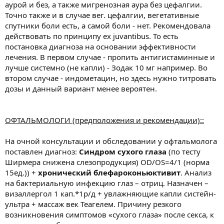
аурой и без, а также мигренозная аура без цефалгии.
Точно также и в случае вег. цефалгии, вегетативные
спутники боли есть, а самой боли - нет. Рекомендовала
действовать по принципу ex juvantibus. То есть
постановка диагноза на основании эффективности
лечения. В первом случае - пропить антигистаминные и
лучше системно (не капли) - Зодак 10 мг например. Во
втором случае - индометацин, но здесь нужно титровать
дозы и данный вариант менее вероятен.
ОФТАЛЬМОЛОГИ (предположения и рекомендации)::
На очной консультации и обследовании у офтальмолога
поставлен диагноз:
Синдром сухого глаза
(по тесту
Ширмера снижена слезопродукция) OD/OS=4/1 (норма
15ед.)) +
хронический блефароконьюктивит
. Анализ
на бактериальную инфекцию глаз – отриц. Назначен –
визаллергол 1 кап.*1р/д + увлажняющие капли систейн-
ультра + массаж век Теагелем. Причину резкого
возникновения симптомов «сухого глаза» после секса, к