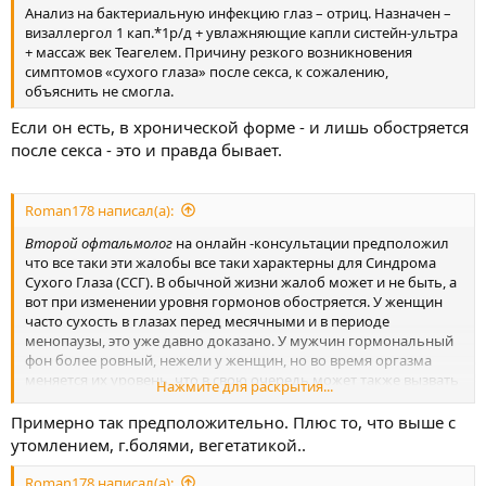
Анализ на бактериальную инфекцию глаз – отриц. Назначен –
визаллергол 1 кап.*1р/д + увлажняющие капли систейн-ультра
+ массаж век Теагелем. Причину резкого возникновения
симптомов «сухого глаза» после секса, к сожалению,
объяснить не смогла.
Если он есть, в хронической форме - и лишь обостряется
после секса - это и правда бывает.
Roman178 написал(а):
Второй офтальмолог
на онлайн -консультации предположил
что все таки эти жалобы все таки характерны для Синдрома
Сухого Глаза (ССГ). В обычной жизни жалоб может и не быть, а
вот при изменении уровня гормонов обостряется. У женщин
часто сухость в глазах перед месячными и в периоде
менопаузы, это уже давно доказано. У мужчин гормональный
фон более ровный, нежели у женщин, но во время оргазма
меняется их уровень, что в свою очередь может также вызвать
Нажмите для раскрытия...
сухость роговицы.
Примерно так предположительно. Плюс то, что выше с
утомлением, г.болями, вегетатикой..
Roman178 написал(а):