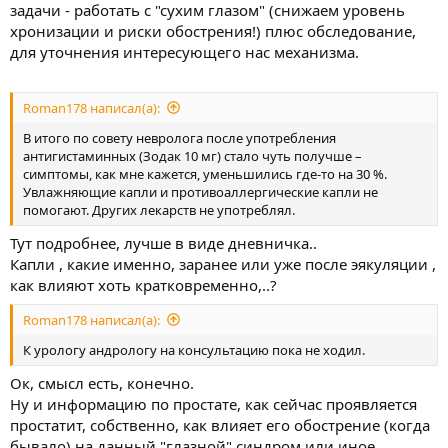
вам назначенное корректно. Но первопричину ССГ также стоит
задачи - работать с "сухим глазом" (снижаем уровень
попробовать найти: гормоны, биохимия крови, нормализовать
хронизации и риски обострения!) плюс обследование,
питание, сократить работу за компьютером и гаджеты.
для уточнения интересующего нас механизма.
Roman178 написал(а):
В итого по совету невролога после употребления
антигистаминных (Зодак 10 мг) стало чуть получше –
симптомы, как мне кажется, уменьшились где-то на 30 %.
Увлажняющие капли и противоаллергические капли не
помогают. Других лекарств не употреблял.
Тут подробнее, лучше в виде дневничка..
Капли , какие именно, заранее или уже после эякуляции ,
как влияют хоть кратковременно,..?
Roman178 написал(а):
К урологу андрологу на консультацию пока не ходил.
Ок, смысл есть, конечно.
Ну и информацию по простате, как сейчас проявляется
простатит, собственно, как влияет его обострение (когда
бывало) на данный "глазной" синдром или иное