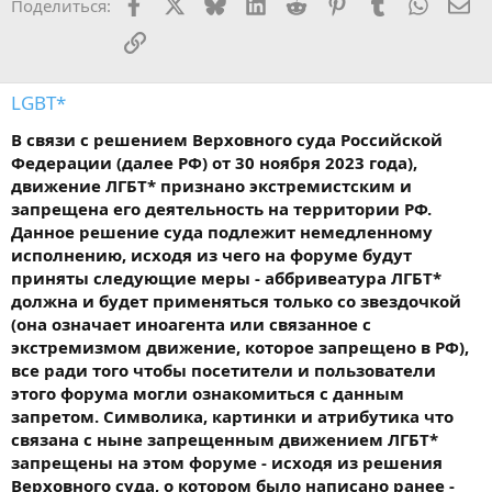
Facebook
X
Bluesky
LinkedIn
Reddit
Pinterest
Tumblr
WhatsA
Эл
Поделиться:
Ссылка
LGBT*
В связи с решением Верховного суда Российской
Федерации (далее РФ) от 30 ноября 2023 года),
движение ЛГБТ* признано экстремистским и
запрещена его деятельность на территории РФ.
Данное решение суда подлежит немедленному
исполнению, исходя из чего на форуме будут
приняты следующие меры - аббривеатура ЛГБТ*
должна и будет применяться только со звездочкой
(она означает иноагента или связанное с
экстремизмом движение, которое запрещено в РФ),
все ради того чтобы посетители и пользователи
этого форума могли ознакомиться с данным
запретом. Символика, картинки и атрибутика что
связана с ныне запрещенным движением ЛГБТ*
запрещены на этом форуме - исходя из решения
Верховного суда, о котором было написано ранее -