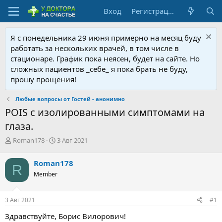
Вход
Регистрация
Я с понедельника 29 июня примерно на месяц буду
работать за нескольких врачей, в том числе в
стационаре. График пока неясен, будет на сайте. Но
сложных пациентов _себе_ я пока брать не буду,
прошу прощения!
Любые вопросы от Гостей - анонимно
POIS с изолированными симптомами на
глаза.
А
Д
Roman178
3 Авг 2021
в
а
т
т
Roman178
R
о
а
Member
р
н
т
а
е
ч
3 Авг 2021
#1
м
а
ы
л
Здравствуйте, Борис Вилорович!
а