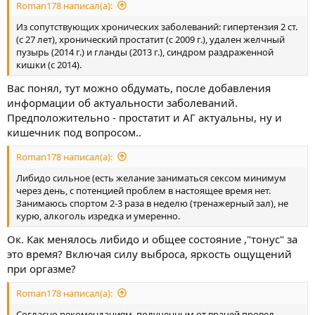
Roman178 написал(а):
Из сопутствующих хронических заболеваний: гипертензия 2 ст.
(с 27 лет), хронический простатит (с 2009 г.), удален желчный
пузырь (2014 г.) и гланды (2013 г.), синдром раздраженной
кишки (с 2014).
Вас понял, тут можно обдумать, после добавления
информации об актуальности заболеваний.
Предположительно - простатит и АГ актуальны, ну и
кишечник под вопросом..
Roman178 написал(а):
Либидо сильное (есть желание заниматься сексом минимум
через день, с потенцией проблем в настоящее время нет.
Занимаюсь спортом 2-3 раза в неделю (тренажерный зал), не
курю, алкоголь изредка и умеренно.
Ок. Как менялось либидо и общее состояние ,"тонус" за
это время? Включая силу выброса, яркость ощущений
при оргазме?
Roman178 написал(а):
Согласно рекомендациям, полученным от врачей провел