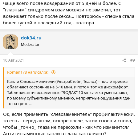
чаще всего после воздержания от 5 дней и более. С
"глазным" синдромом взаимосвязи не заметил, тот
возникает только после секса... Повторюсь - сперма стала
более густой в последний год - полтора
dok34.ru
Moderator
10 Авг 2021
#9
Roman178 написал(а):
Капли Слезозаменители (УльтраСтейн, Теалоз) - после приема
облегчают состояние на 5-10 мин. и потом тот же дискомфорт.
Таблетки антигистаминные "ЗОДАК" 10 мг. слегка уменьшают,
по моему субъективному мнению, неприятные ощущения где-
то на треть...
Ок, если применять "слезозаменитель" профилактически,
то есть - перед актом, вскоре после, затем снова и снова,
чтобы _точно_ глаза не пересохли - как что изменится?
Антигистаминные капли в глаза как влияют?