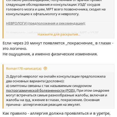
следующие обследования и консультации: УЗДГ сосудов
головного мозга и шеи, МРТ всего позвоночника, сходил на
консультацию к офтальмологу и неврологу.
НЕВРОЛОГИ (предположения и рекомендации):
1) Невролог-цефалголог, изучив результаты МРТ и УЗДГ,
Нажмите для раскрытия...
предположил, что вряд ли эта симптоматика связана с
синдромом позвоночной артерии (тоже может вызывать
Если через 20 минут появляется _покраснение_ в глазах -
жжение и резь в глазах), т.к. нет других симптомов, которые
это логично.
должны быть при этом заболевании и он на 95% склоняется к
Не ощущения, а именно физические изменения.
офтальмологической проблеме.
Roman178 написал(а):
2) Другой невролог на онлайн консультации предположила
два основных варианта (дословно):
а) симптомы связаны с так называемым синдромом
посторгазмической болезненности (POIS).
При этом синдроме
могут встречаться самые разнообразные жалобы, включая и
жалобы на зуд, жжение в глазах, покраснение. Основная
причина - аллергическая реакция на эякулят.
Как правило - аллергия должна проявляться и в уретре,