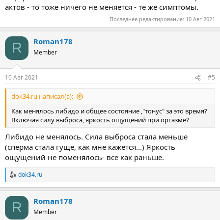
актов - то тоже ничего не меняется - те же симптомы.
Последнее редактирование:
10 Авг 2021
Roman178
R
Member
10 Авг 2021
#5
dok34.ru написал(а):
Как менялось либидо и общее состояние ,"тонус" за это время?
Включая силу выброса, яркость ощущений при оргазме?
Либидо не менялось. Сила выброса стала меньше
(сперма стала гуще, как мне кажется...) Яркость
ощущений не поменялось- все как раньше.
dok34.ru
Р
е
а
Roman178
к
R
ц
Member
и