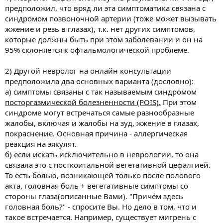
предположил, что вряд ли эта симптоматика связана с
синдромом позвоночной артерии (тоже может вызывать
жжение и резь в глазах), т.к. нет других симптомов,
которые должны быть при этом заболевании и он на
95% склоняется к офтальмологической проблеме.
2) Другой невролог на онлайн консультации
предположила два основных варианта (дословно):
а) симптомы связаны с так называемым синдромом
посторгазмической болезненности (POIS).
При этом
синдроме могут встречаться самые разнообразные
жалобы, включая и жалобы на зуд, жжение в глазах,
покраснение. Основная причина - аллергическая
реакция на эякулят.
б) если искать исключительно в неврологии, то она
связала это с посткоитальной вегетативной цефалгией.
То есть болью, возникающей только после полового
акта, головная боль + вегетативные симптомы со
стороны глаза(описанные Вами). "Причём здесь
головная боль?" - спросите Вы. Но дело в том, что и
такое встречается. Например, существует мигрень с