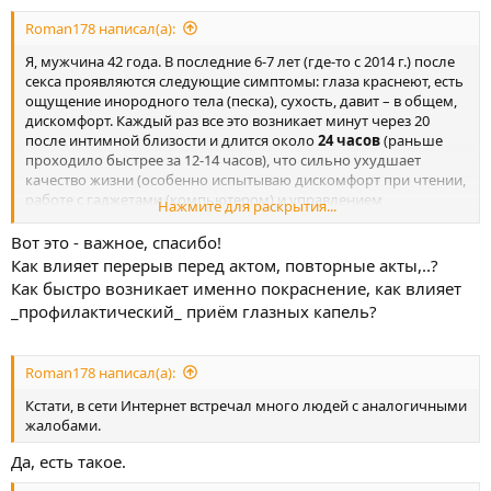
Roman178 написал(а):
Я, мужчина 42 года. В последние 6-7 лет (где-то с 2014 г.) после
секса проявляются следующие симптомы: глаза краснеют, есть
ощущение инородного тела (песка), сухость, давит – в общем,
дискомфорт. Каждый раз все это возникает минут через 20
после интимной близости и длится около
24 часов
(раньше
проходило быстрее за 12-14 часов), что сильно ухудшает
качество жизни (особенно испытываю дискомфорт при чтении,
работе с гаджетами (компьютером) и управлением
Нажмите для раскрытия...
автомобиля). Продолжительность полового акта роли не
играет хоть 3 минуты, хоть 20 мин. – результат одинаковый.
Вот это - важное, спасибо!
После мастурбации такие симптомы не проявляются, поэтому
Как влияет перерыв перед актом, повторные акты,..?
аллергии на сперму нет (как предположил один невролог).
Как быстро возникает именно покраснение, как влияет
_профилактический_ приём глазных капель?
Roman178 написал(а):
Кстати, в сети Интернет встречал много людей с аналогичными
жалобами.
Да, есть такое.