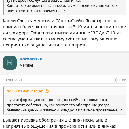
Тут подробнее, лучше в виде дневничка..
Капли , какие именно, заранее или уже после эякуляции , как
влияют хоть кратковременно,..?
Капли Слезозаменители (УльтраСтейн, Теалоз) - после
приема облегчают состояние на 5-10 мин. и потом тот же
дискомфорт. Таблетки антигистаминные "ЗОДАК" 10 мг.
слегка уменьшают, по моему субъективному мнению,
неприятные ощущения где-то на треть...
Roman178
R
Member
10 Авг 2021
#8
dok34.ru написал(а):
Ну и информацию по простате, как сейчас проявляется
простатит, собственно, как влияет его обострение (когда
бывало) на данный "глазной" синдром или иное проявление,..?
Бывают изредка обострения 2-3 дня (несильные
неприятные ощущения в промежности или в яичках)