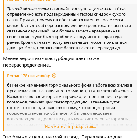
Третий офтальмолог
на онлайн консультации сказал: «У вас
определенно есть подтвержденный тестом синдром сухого
глаза. Причин, почему он обостряется именно после секса
может быть две: а) перераспределение кровотока, в частности
связанное с эрекцией. Тем более у вас есть артериальная
гипертония и уже были проблемы сосудистого характера
ранее. Крови к глазам поступает меньше, может появляться
давящая боль, покраснение белков на фоне перепада АД.
Менее вероятно - мастурбация даёт то же
перераспределение...
Roman178 написал(а):
б) Резкое изменения гормонального фона. Работа всех желез в
организме сильно зависит от гормонов, в т.ч. и слезной железы.
Возможно во время оргазма происходит повышение в крови
гормонов, снижающих слезопродукцию. В течение суток
потом это проходит как раз потому, что концентрация
гормонов становится обычной. Я бы рекомендовала
консультацию андролога и сдать мужские половые гормоны,
м.б. там найдутся отклонения. ССГ может быть при нарушении
Нажмите для раскрытия...
обмена веществ, в т.ч. при нарушении гормонального фона в
целом. В любом случае нужны увлажняющие капли, лечение
Это ближе к цели, на мой взгляд. Параллельно две