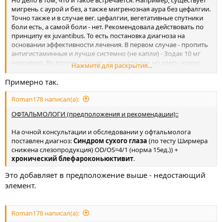
мигрень с аурой и без, а также мигренозная аура без цефалгии.
Точно также и в случае вег. цефалгии, вегетативные спутники
боли есть, а самой боли - нет. Рекомендовала действовать по
принципу ex juvantibus. То есть постановка диагноза на
основании эффективности лечения. В первом случае - пропить
антигистаминные и лучше системно (не капли) - Зодак 10 мг
например. Во втором случае - индометацин, но здесь нужно
Нажмите для раскрытия...
титровать дозы и данный вариант менее вероятен.
Примерно так.
Roman178 написал(а):
ОФТАЛЬМОЛОГИ (предположения и рекомендации)::
На очной консультации и обследовании у офтальмолога
поставлен диагноз:
Синдром сухого глаза
(по тесту Ширмера
снижена слезопродукция) OD/OS=4/1 (норма 15ед.)) +
хронический блефароконьюктивит
.
Это добавляет в предположение выше - недостающий
элемент.
Roman178 написал(а):