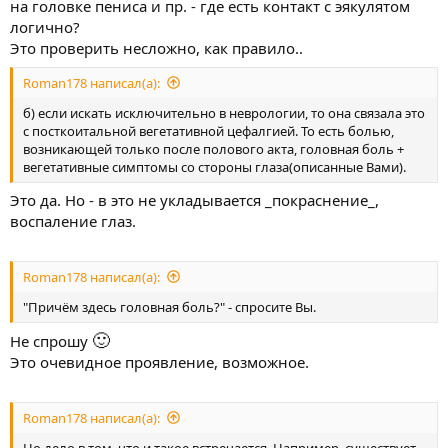
на головке пениса и пр. - где есть контакт с эякулятом
логично?
Это проверить несложно, как правило..
Roman178 написал(а):
б) если искать исключительно в неврологии, то она связала это
с посткоитальной вегетативной цефалгией. То есть болью,
возникающей только после полового акта, головная боль +
вегетативные симптомы со стороны глаза(описанные Вами).
Это да. Но - в это не укладывается _покраснение_,
воспаление глаз.
Roman178 написал(а):
"Причём здесь головная боль?" - спросите Вы.
🙂
Не спрошу
Это очевидное проявление, возможное.
Roman178 написал(а):
Но дело в том, что и такое встречается. Например, существует