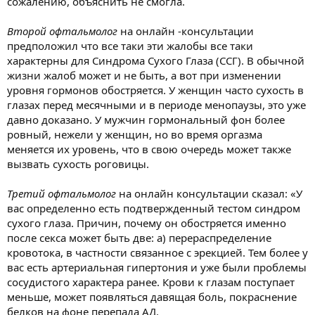
сожалению, объяснить не смогла.
Второй офтальмолог
на онлайн -консультации
предположил что все таки эти жалобы все таки
характерны для Синдрома Сухого Глаза (ССГ). В обычной
жизни жалоб может и не быть, а вот при изменении
уровня гормонов обостряется. У женщин часто сухость в
глазах перед месячными и в периоде менопаузы, это уже
давно доказано. У мужчин гормональный фон более
ровный, нежели у женщин, но во время оргазма
меняется их уровень, что в свою очередь может также
вызвать сухость роговицы.
Третий офтальмолог
на онлайн консультации сказал: «У
вас определенно есть подтвержденный тестом синдром
сухого глаза. Причин, почему он обостряется именно
после секса может быть две: а) перераспределение
кровотока, в частности связанное с эрекцией. Тем более у
вас есть артериальная гипертония и уже были проблемы
сосудистого характера ранее. Крови к глазам поступает
меньше, может появляться давящая боль, покраснение
белков на фоне перепада АД.