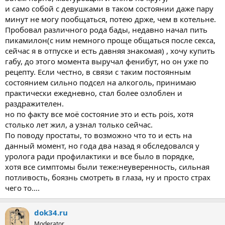
и само собой с девушками в таком состоянии даже пару
минут не могу пообщаться, потею држе, чем в котельне.
Пробовал различного рода бады, недавно начал пить
пикамилон(с ним немного проще общаться после секса,
сейчас я в отпуске и есть давняя знакомая) , хочу купить
габу, до этого момента выручал фенибут, но он уже по
рецепту. Если честно, в связи с таким постоянным
состоянием сильно подсел на алкоголь, принимаю
практически ежедневно, стал более озлоблен и
раздражителен.
но по факту все моё состояние это и есть pois, хотя
столько лет жил, а узнал только сейчас.
По поводу простаты, то возможно что то и есть на
данный момент, но года два назад я обследовался у
уролога ради профилактики и все было в порядке,
хотя все симптомы были теже:неуверенность, сильная
потливость, боязнь смотреть в глаза, ну и просто страх
чего то….
dok34.ru
Moderator