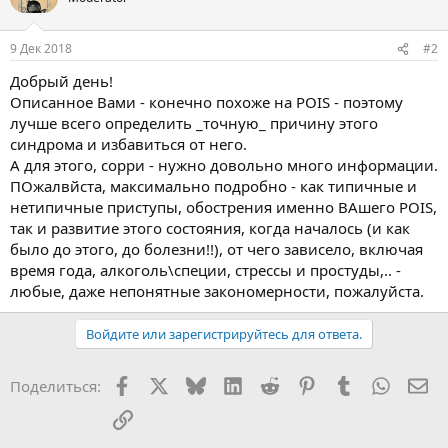
9 Дек 2018
#2
Добрый день!
Описанное Вами - конечно похоже на POIS - поэтому
лучше всего определить _точную_ причину этого
синдрома и избавиться от него.
А для этого, сорри - нужно довольно много информации.
ПОжалвйста, максимально подробно - как типичные и
нетипичные приступы, обострения именно ВАшего POIS,
так и развитие этого состояния, когда началось (и как
было до этого, до болезни!!), от чего зависело, включая
время года, алкоголь\специи, стрессы и простуды,.. -
любые, даже непонятные закономерности, пожалуйста.
Войдите или зарегистрируйтесь для ответа.
Facebook
X
Bluesky
LinkedIn
Reddit
Pinterest
Tumblr
WhatsA
Эл
Поделиться:
Ссылка