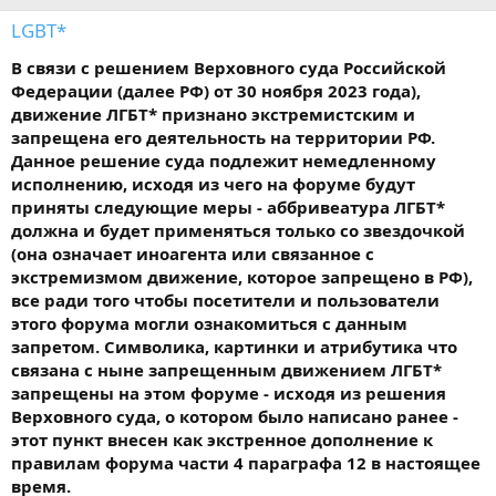
LGBT*
В связи с решением Верховного суда Российской
Федерации (далее РФ) от 30 ноября 2023 года),
движение ЛГБТ* признано экстремистским и
запрещена его деятельность на территории РФ.
Данное решение суда подлежит немедленному
исполнению, исходя из чего на форуме будут
приняты следующие меры - аббривеатура ЛГБТ*
должна и будет применяться только со звездочкой
(она означает иноагента или связанное с
экстремизмом движение, которое запрещено в РФ),
все ради того чтобы посетители и пользователи
этого форума могли ознакомиться с данным
запретом. Символика, картинки и атрибутика что
связана с ныне запрещенным движением ЛГБТ*
запрещены на этом форуме - исходя из решения
Верховного суда, о котором было написано ранее -
этот пункт внесен как экстренное дополнение к
правилам форума части 4 параграфа 12 в настоящее
время.