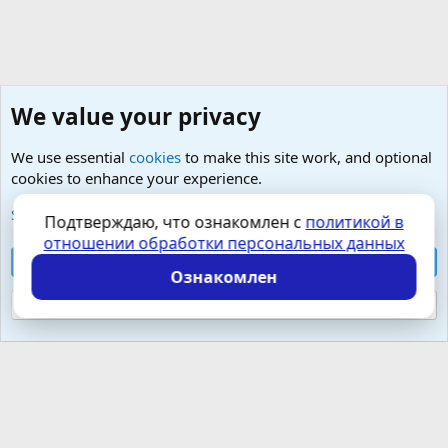
We value your privacy
We use essential
cookies
to make this site work, and optional
cookies to enhance your experience.
Малая урология- простатит, тазовые боли, фиброз
See further information and configure your preferences
Подтверждаю, что ознакомлен с
политикой в
отношении обработки персональных данных
Cookies
Russian (RU)
Accept all cookies
Контактная форма
Условия и правила
Ознакомлен
Политика конфиденциальности
Помощь
Главная
R
S
Reject optional cookies
S
Локализация от
XenForo.Info