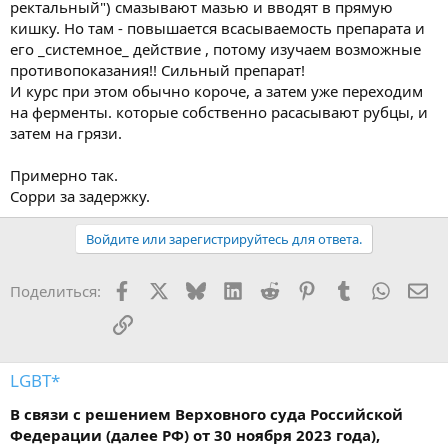
ректальный") смазывают мазью и вводят в прямую
кишку. Но там - повышается всасываемость препарата и
его _системное_ действие , потому изучаем возможные
противопоказания!! Сильный препарат!
И курс при этом обычно короче, а затем уже переходим
на ферменты. которые собственно расасывают рубцы, и
затем на грязи.
Примерно так.
Сорри за задержку.
Войдите или зарегистрируйтесь для ответа.
Facebook
X
Bluesky
LinkedIn
Reddit
Pinterest
Tumblr
WhatsA
Эл
Поделиться:
Ссылка
LGBT*
В связи с решением Верховного суда Российской
Федерации (далее РФ) от 30 ноября 2023 года),