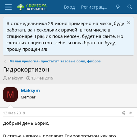
Вход
Регистрация
Я с понедельника 29 июня примерно на месяц буду
работать за нескольких врачей, в том числе в
стационаре. График пока неясен, будет на сайте. Но
сложных пациентов _себе_ я пока брать не буду,
прошу прощения!
Малая урология- простатит, тазовые боли, фиброз
Гидрокортизон
А
Д
Maksym
13 Фев 2019
в
а
т
т
Maksym
M
о
а
Member
р
н
т
а
е
ч
13 Фев 2019
#1
м
а
ы
л
Добрый день Борис,
а
В статье написан препарат Гидрокортизон как эго