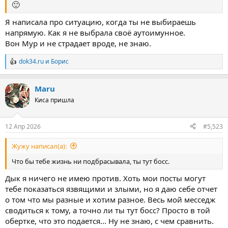
🙂
Я написала про ситуацию, когда ты не выбираешь
напрямую. Как я не выбрала своё аутоимунное.
Вон Мур и не страдает вроде, не знаю.
dok34.ru
и
Борис
Р
е
а
Maru
к
ц
Киса пришла
и
и
:
12 Апр 2026
#5,523
Жужу написал(а):
Что бы тебе жизнь ни подбрасывала, ты тут босс.
Дык я ничего не имею против. Хоть мои посты могут
тебе показаться язвящими и злыми, но я даю себе отчет
о том что мы разные и хотим разное. Весь мой месседж
сводиться к тому, а точно ли ты тут босс? Просто в той
обертке, что это подается... Ну не знаю, с чем сравнить.