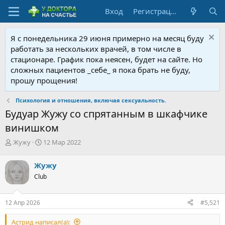
Вход
Регистрация
Я с понедельника 29 июня примерно на месяц буду
работать за нескольких врачей, в том числе в
стационаре. График пока неясен, будет на сайте. Но
сложных пациентов _себе_ я пока брать не буду,
прошу прощения!
Психология и отношения, включая сексуальность.
Будуар Жужу со спрятанным в шкафчике
винишком
А
Д
Жужу
12 Мар 2022
в
а
т
т
Жужу
о
а
Club
р
н
т
а
е
ч
12 Апр 2026
#5,521
м
а
ы
л
Астрид написал(а):
а