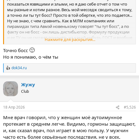
показаться язвящими и злыми, но я даю себе отчет о том что
мы разные и хотим разное. Весь мой месседж сводиться к тому,
а точно ли ты тут босс? Просто в той обертке, что это подается...
Ну не знаю, с чем сравнить. Как в МЛМ компаниях или
пирамидах типа Авмэй новенькому говорят "ты тут босс", а по
факту он не босс - он лишь дистибьютор. Формулу продукции
и ее ТУ он не сможет поменять на какой-нибудь ГОСТ и вообще
Нажмите для раскрытия...
внести изменение неё не сможет. Я как-то так это вижу.
🙂
Точно босс
Но я понимаю, о чём ты
dok34.ru
Р
е
а
Жужу
к
ц
Club
и
и
:
18 Апр 2026
#5,526
Мне врач говорил, что у женщин моё аутоимунное
протекает в среднем легче. Видимо, гормоны защищают,
и, как сказал врач, пол играет в мою пользу. У мужчин
часто есть более серьёзные последствия, не у всех,