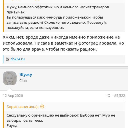
Жужу, немного оффтопик, но и немного насчет трекеров
привычек.
Ты пользуешься какой-нибудь приложенькой чтобы
записывать рацион? Сколько чего съедено. Посоветуй,
пожалуйста, если пользуешься.
Хмхм, нет, вроде даже никогда именно приложение не
использовала. Писала в заметках и фотографировала, но
это было для врача, чтобы показать рацион.
dok34.ru
Р
е
а
Жужу
к
ц
Club
и
и
:
12 Апр 2026
#5,522
Борис написал(а):
Сексуальную ориентацию не выбирают. Выбора нет. Мур не
выбирал быть геем.
Раунд.