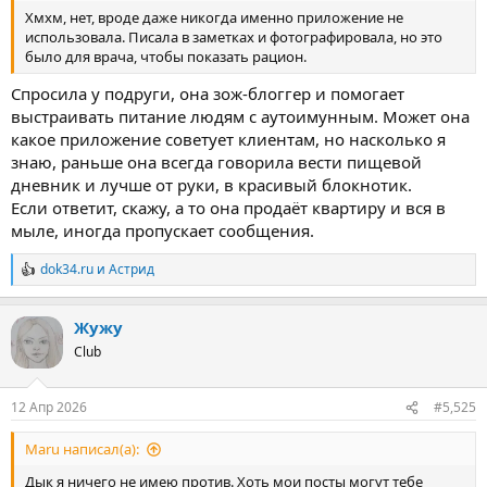
Хмхм, нет, вроде даже никогда именно приложение не
использовала. Писала в заметках и фотографировала, но это
было для врача, чтобы показать рацион.
Спросила у подруги, она зож-блоггер и помогает
выстраивать питание людям с аутоимунным. Может она
какое приложение советует клиентам, но насколько я
знаю, раньше она всегда говорила вести пищевой
дневник и лучше от руки, в красивый блокнотик.
Если ответит, скажу, а то она продаёт квартиру и вся в
мыле, иногда пропускает сообщения.
dok34.ru
и
Астрид
Р
е
а
Жужу
к
ц
Club
и
и
:
12 Апр 2026
#5,525
Maru написал(а):
Дык я ничего не имею против. Хоть мои посты могут тебе