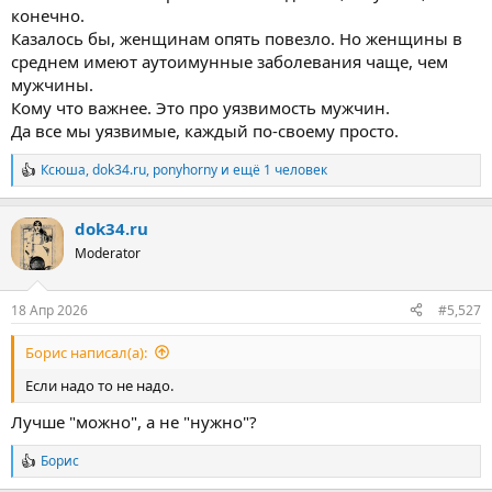
конечно.
Казалось бы, женщинам опять повезло. Но женщины в
среднем имеют аутоимунные заболевания чаще, чем
мужчины.
Кому что важнее. Это про уязвимость мужчин.
Да все мы уязвимые, каждый по-своему просто.
Ксюша
,
dok34.ru
,
ponyhorny
и ещё 1 человек
Р
е
а
dok34.ru
к
ц
Moderator
и
и
:
18 Апр 2026
#5,527
Борис написал(а):
Если надо то не надо.
Лучше "можно", а не "нужно"?
Борис
Р
е