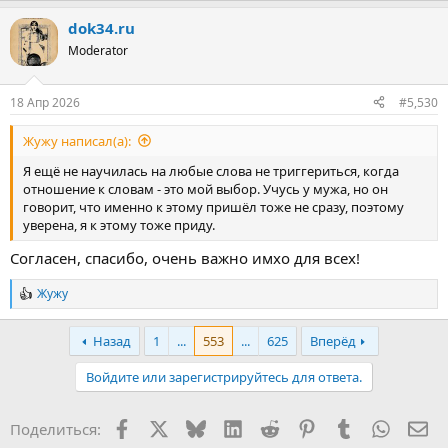
dok34.ru
Moderator
18 Апр 2026
#5,530
Жужу написал(а):
Я ещё не научилась на любые слова не триггериться, когда
отношение к словам - это мой выбор. Учусь у мужа, но он
говорит, что именно к этому пришёл тоже не сразу, поэтому
уверена, я к этому тоже приду.
Согласен, спасибо, очень важно имхо для всех!
Жужу
Р
е
а
Назад
1
...
553
...
625
Вперёд
к
ц
Войдите или зарегистрируйтесь для ответа.
и
и
:
Facebook
X
Bluesky
LinkedIn
Reddit
Pinterest
Tumblr
WhatsA
Эл
Поделиться: