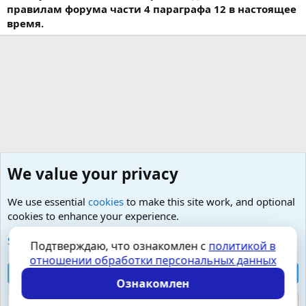
правилам форума части 4 параграфа 12 в настоящее
время.
We value your privacy
We use essential
cookies
to make this site work, and optional
cookies to enhance your experience.
Психология и отношения, включая сексуальность.
See further information and configure your preferences
Подтверждаю, что ознакомлен с
политикой в
отношении обработки персональных данных
Cookies
Russian (RU)
Accept all cookies
Контактная форма
Условия и правила
Ознакомлен
Политика конфиденциальности
Помощь
Главная
R
S
Reject optional cookies