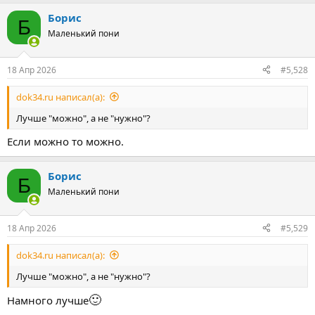
а
Борис
к
Б
ц
Маленький пони
и
и
:
18 Апр 2026
#5,528
dok34.ru написал(а):
Лучше "можно", а не "нужно"?
Если можно то можно.
Борис
Б
Маленький пони
18 Апр 2026
#5,529
dok34.ru написал(а):
Лучше "можно", а не "нужно"?
🙂
Намного лучше