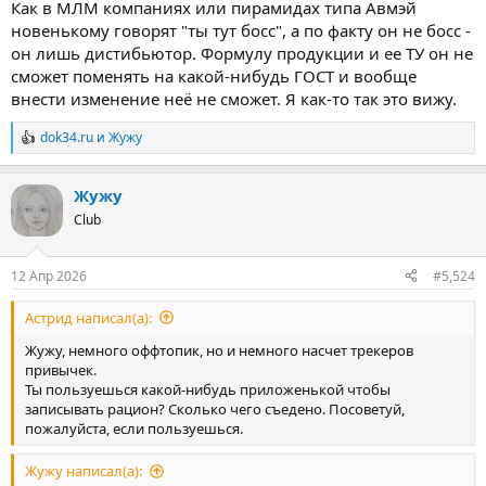
Как в МЛМ компаниях или пирамидах типа Авмэй
новенькому говорят "ты тут босс", а по факту он не босс -
он лишь дистибьютор. Формулу продукции и ее ТУ он не
сможет поменять на какой-нибудь ГОСТ и вообще
внести изменение неё не сможет. Я как-то так это вижу.
dok34.ru
и
Жужу
Р
е
а
Жужу
к
ц
Club
и
и
:
12 Апр 2026
#5,524
Астрид написал(а):
Жужу, немного оффтопик, но и немного насчет трекеров
привычек.
Ты пользуешься какой-нибудь приложенькой чтобы
записывать рацион? Сколько чего съедено. Посоветуй,
пожалуйста, если пользуешься.
Жужу написал(а):