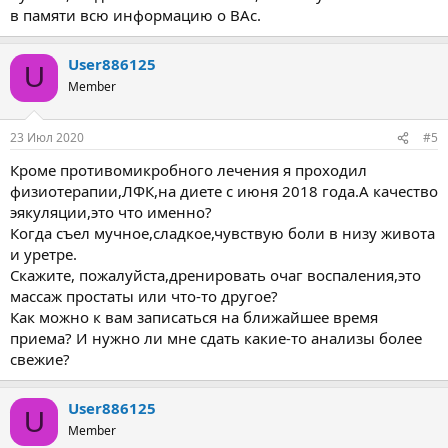
в памяти всю информацию о ВАс.
User886125
U
Member
23 Июл 2020
#5
Кроме противомикробного лечения я проходил
физиотерапии,ЛФК,на диете с июня 2018 года.А качество
эякуляции,это что именно?
Когда съел мучное,сладкое,чувствую боли в низу живота
и уретре.
Скажите, пожалуйста,дренировать очаг воспаления,это
массаж простаты или что-то другое?
Как можно к вам записаться на ближайшее время
приема? И нужно ли мне сдать какие-то анализы более
свежие?
User886125
U
Member