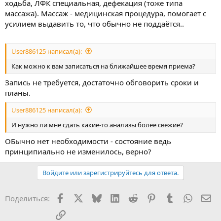
ходьба, ЛФК специальная, дефекация (тоже типа
массажа). Массаж - медицинская процедура, помогает с
усилием выдавить то, что обычно не поддаётся..
User886125 написал(а):
Как можно к вам записаться на ближайшее время приема?
Запись не требуется, достаточно обговорить сроки и
планы.
User886125 написал(а):
И нужно ли мне сдать какие-то анализы более свежие?
ОБычно нет необходимости - состояние ведь
принципиально не изменилось, верно?
Войдите или зарегистрируйтесь для ответа.
Facebook
X
Bluesky
LinkedIn
Reddit
Pinterest
Tumblr
WhatsA
Эл
Поделиться:
Ссылка