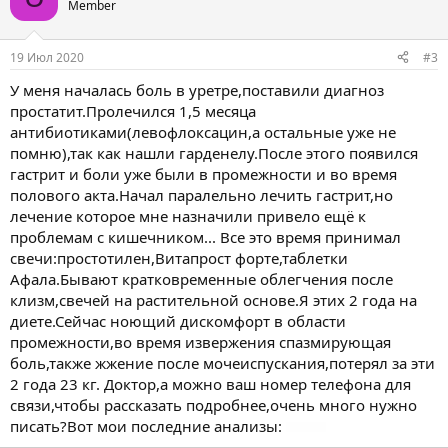
Member
19 Июл 2020
#3
У меня началась боль в уретре,поставили диагноз
простатит.Пролечился 1,5 месяца
антибиотиками(левофлоксацин,а остальные уже не
помню),так как нашли гарденелу.После этого появился
гастрит и боли уже были в промежности и во время
полового акта.Начал паралельно лечить гастрит,но
лечение которое мне назначили привело ещё к
проблемам с кишечником... Все это время принимал
свечи:простотилен,Витапрост форте,таблетки
Афала.Бывают кратковременные облегчения после
клизм,свечей на растительной основе.Я этих 2 года на
диете.Сейчас ноющий дискомфорт в области
промежности,во время извержения спазмирующая
боль,также жжение после мочеиспускания,потерял за эти
2 года 23 кг. Доктор,а можно ваш номер телефона для
связи,чтобы рассказать подробнее,очень много нужно
писать?Вот мои последние анализы: