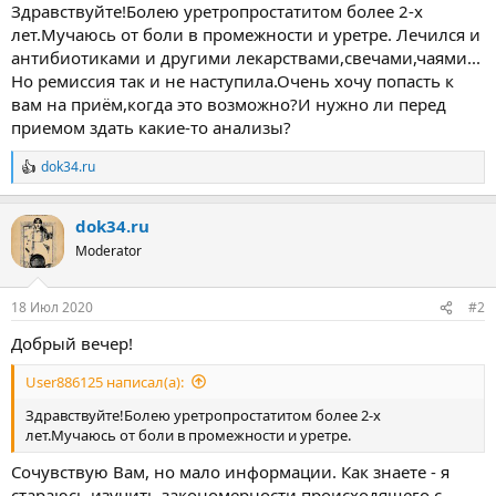
ы
л
Здравствуйте!Болею уретропростатитом более 2-х
а
лет.Мучаюсь от боли в промежности и уретре. Лечился и
антибиотиками и другими лекарствами,свечами,чаями...
Но ремиссия так и не наступила.Очень хочу попасть к
вам на приём,когда это возможно?И нужно ли перед
приемом здать какие-то анализы?
dok34.ru
Р
е
а
dok34.ru
к
ц
Moderator
и
и
:
18 Июл 2020
#2
Добрый вечер!
User886125 написал(а):
Здравствуйте!Болею уретропростатитом более 2-х
лет.Мучаюсь от боли в промежности и уретре.
Сочувствую Вам, но мало информации. Как знаете - я
стараюсь изучить закономерности происходящего с