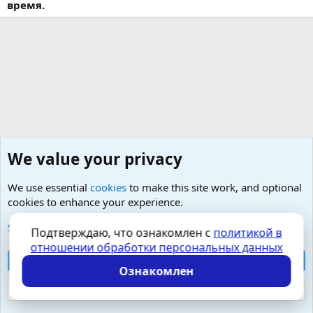
время.
We value your privacy
We use essential
cookies
to make this site work, and optional
cookies to enhance your experience.
Любые вопросы от Гостей - анонимно
See further information and configure your preferences
Подтверждаю, что ознакомлен с
политикой в
отношении обработки персональных данных
Cookies
Russian (RU)
Accept all cookies
Контактная форма
Условия и правила
Ознакомлен
Политика конфиденциальности
Помощь
Главная
R
S
Reject optional cookies
S
Локализация от
XenForo.Info