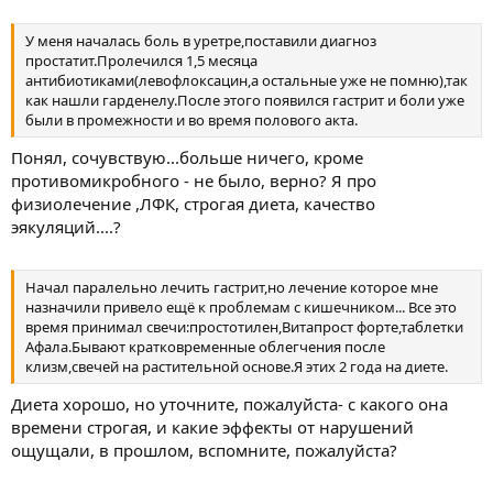
У меня началась боль в уретре,поставили диагноз
простатит.Пролечился 1,5 месяца
антибиотиками(левофлоксацин,а остальные уже не помню),так
как нашли гарденелу.После этого появился гастрит и боли уже
были в промежности и во время полового акта.
Понял, сочувствую...больше ничего, кроме
противомикробного - не было, верно? Я про
физиолечение ,ЛФК, строгая диета, качество
эякуляций....?
Начал паралельно лечить гастрит,но лечение которое мне
назначили привело ещё к проблемам с кишечником... Все это
время принимал свечи:простотилен,Витапрост форте,таблетки
Афала.Бывают кратковременные облегчения после
клизм,свечей на растительной основе.Я этих 2 года на диете.
Диета хорошо, но уточните, пожалуйста- с какого она
времени строгая, и какие эффекты от нарушений
ощущали, в прошлом, вспомните, пожалуйста?