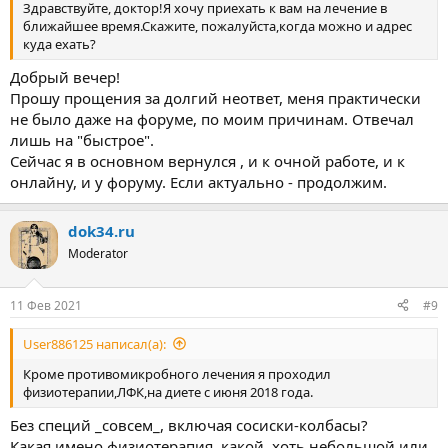
Здравствуйте, доктор!Я хочу приехать к вам на лечение в
ближайшее время.Скажите, пожалуйста,когда можно и адрес
куда ехать?
Добрый вечер!
Прошу прощения за долгий неответ, меня практически
не было даже на форуме, по моим причинам. Отвечал
лишь на "быстрое".
Сейчас я в основном вернулся , и к очной работе, и к
онлайну, и у форуму. Если актуально - продолжим.
dok34.ru
Moderator
11 Фев 2021
#9
User886125 написал(а):
Кроме противомикробного лечения я проходил
физиотерапии,ЛФК,на диете с июня 2018 года.
Без специй _совсем_, включая сосиски-колбасы?
Какая имено физиотерапия, какой, хоть небольшой или