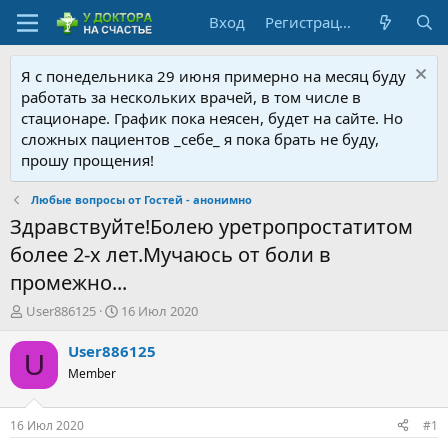
Вход
Регистрация
Я с понедельника 29 июня примерно на месяц буду
работать за нескольких врачей, в том числе в
стационаре. График пока неясен, будет на сайте. Но
сложных пациентов _себе_ я пока брать не буду,
прошу прощения!
Любые вопросы от Гостей - анонимно
Здравствуйте!Болею уретропростатитом
более 2-х лет.Мучаюсь от боли в
промежно...
А
Д
User886125
16 Июл 2020
в
а
т
т
User886125
U
о
а
Member
р
н
т
а
е
ч
16 Июл 2020
#1
м
а