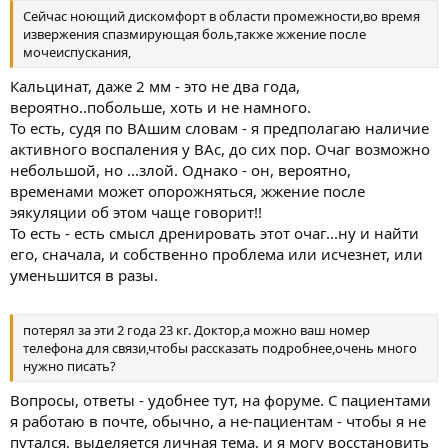
Сейчас ноющий дискомфорт в области промежности,во время
извержения спазмирующая боль,также жжение после
мочеиспускания,
Кальцинат, даже 2 мм - это не два года,
вероятно..побольше, хоть и не намного.
То есть, судя по ВАшим словам - я предполагаю наличие
активного воспаления у ВАс, до сих пор. Очаг возможно
небольшой, но ...злой. Однако - он, вероятно,
временами может опорожняться, жжение после
эякуляции об этом чаще говорит!!
То есть - есть смысл дренировать этот очаг...ну и найти
его, сначала, и собственно проблема или исчезнет, или
уменьшится в разы.
потерял за эти 2 года 23 кг. Доктор,а можно ваш номер
телефона для связи,чтобы рассказать подробнее,очень много
нужно писать?
Вопросы, ответы - удобнее тут, на форуме. С пациентами
я работаю в почте, обычно, а не-пациентам - чтобы я не
путался, выделяется личная тема, и я могу восстановить