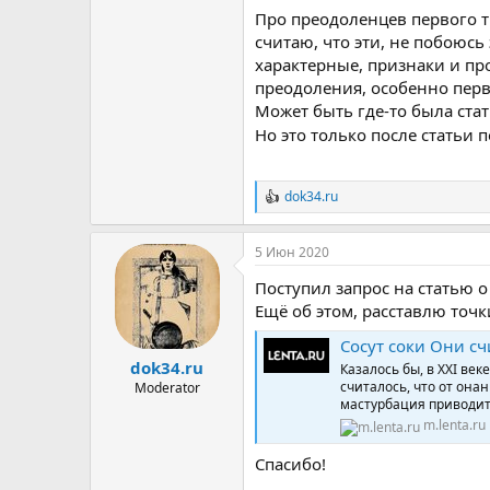
Про преодоленцев первого ти
считаю, что эти, не побоюсь
характерные, признаки и пр
преодоления, особенно перв
Может быть где-то была стат
Но это только после статьи п
dok34.ru
Р
е
а
5 Июн 2020
к
ц
Поступил запрос на статью о
и
и
Ещё об этом, расставлю точк
:
Сосут соки Они считают
dok34.ru
Казалось бы, в XXI ве
считалось, что от онан
Moderator
мастурбация приводит
m.lenta.ru
Спасибо!