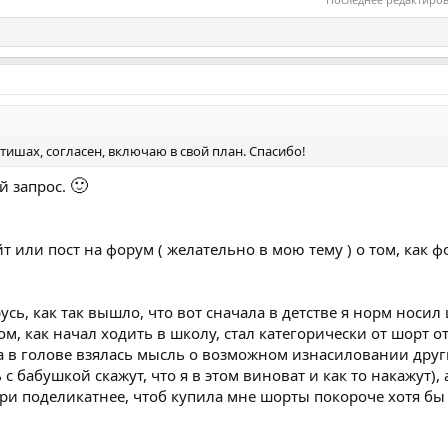
тишах, согласен, включаю в свой план. Спасибо!
🙂
й запрос.
йт или пост на форум ( желательно в мою тему ) о том, как
усь, как так вышло, что вот сначала в детстве я норм носил
ом, как начал ходить в школу, стал категорически от шорт о
а в голове взялась мысль о возможном изнасиловании дру
 с бабушкой скажут, что я в этом виноват и как то накажут), 
ри поделикатнее, чтоб купила мне шорты покороче хотя бы