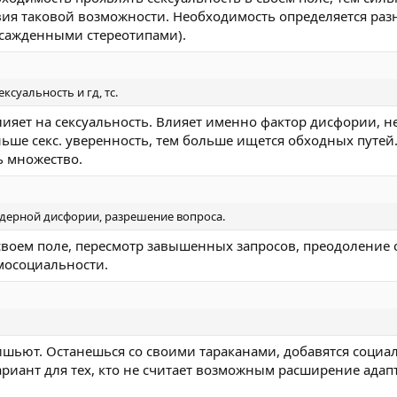
твия таковой возможности. Необходимость определяется ра
асажденными стереотипами).
ксуальность и гд, тс.
лияет на сексуальность. Влияет именно фактор дисфории, н
ньше секс. уверенность, тем больше ищется обходных путей
ь множество.
ндерной дисфории, разрешение вопроса.
своем поле, пересмотр завышенных запросов, преодоление с
мосоциальности.
шьют. Останешься со своими тараканами, добавятся социа
иант для тех, кто не считает возможным расширение адап