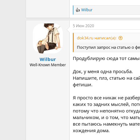
Wilbur
Р
е
а
5 Июн 2020
к
ц
и
dok34.ru написал(а):
и
:
Поступил запрос на статью о фе
Продублирую сюда тот самы
Wilbur
Well-Known Member
Док, у меня одна просьба.
Напишите, плз, статью на са
фетиши.
Я просто все никак не разбер
каких то задних мыслей, пот
потому что непонятно откуд
мальчиком, и о том, что мать
все пытаюсь намекнуть мате
хождения дома.