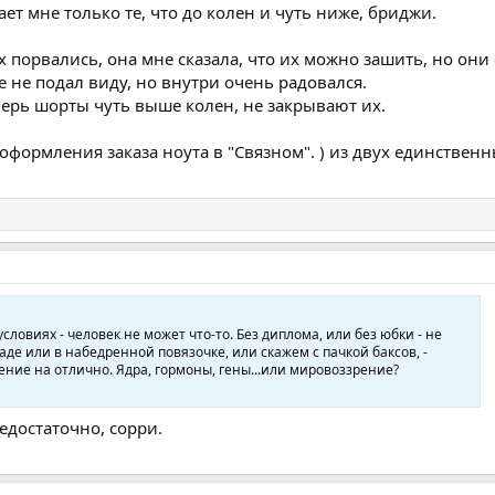
ает мне только те, что до колен и чуть ниже, бриджи.
х порвались, она мне сказала, что их можно зашить, но они 
е не подал виду, но внутри очень радовался.
перь шорты чуть выше колен, не закрывают их.
е оформления заказа ноута в "Связном". ) из двух единствен
ловиях - человек не может что-то. Без диплома, или без юбки - не
анаде или в набедренной повязочке, или скажем с пачкой баксов, -
ение на отлично. Ядра, гормоны, гены...или мировоззрение?
едостаточно, сорри.