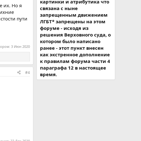
картинки и атрибутика что
 их. Но я
связана с ныне
 ихние
запрещенным движением
стости пути
ЛГБТ* запрещены на этом
форуме - исходя из
решения Верховного суда, о
котором было написано
тором:
3 Июн 2020
ранее - этот пункт внесен
как экстренное дополнение
к правилам форума части 4
параграфа 12 в настоящее
#4
время.
вание:
22 Дек 2020