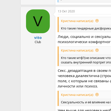
Р
е
а
13 Окт 2020
к
V
ц
и
Кристина написал(а):
и
:
Кто такие гендерные дисфорик
Люди, социально и сексуал
vito
психологически комфортного
Club
Кристина написал(а):
Кто такие мтф?(не описание чт
сказать внутренний портрет эт
Секс. дезадаптация в своем 
человека диалектична (стро
поле, с которым не связаны
личности или психоз.
Кристина написал(а):
Сексуальность и её влияние на
Чем выше для человека необ