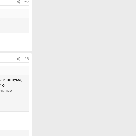
#7
#8
лам форума,
ию,
альные