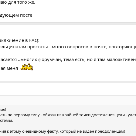
аю для того же.
ледующем посте
 включение в FAQ:
кальцинатам простаты - много вопросов в почте, повторяющ
касается ..многих форумчан, тема есть, но я там малоактивен
чая меня
ние!
ть по первому типу - обязан из крайней точки достижения цели - улет
стемы.
ния к этому очевидному факту, который не виден преодоленцам!