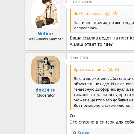
13 Июн 2020
dok34.ru написал(а):
Частично ответил, но явно недо
Исправлюсь.
Wilbur
Ваша ссылка ведет на пост 
Well-Known Member
А Ваш ответ то где?
3 Авг 2020
Кристина написал(а):
Док, и еще хотелось бы статьи
объяснять не надо. И на основ
гендерную дисфорию, вуали, з
dok34.ru
типажи, сексуальность, про то ч
Moderator
Может еще кто чего добавит из
Вот примерно в таком ключе.
Ок
Это ставлю в список для себя
Ksenia