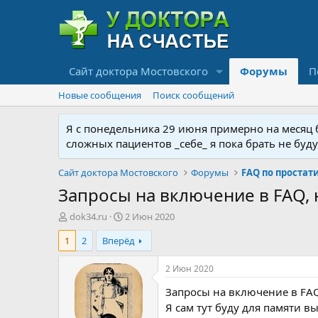
Сайт доктора Мостовского
Форумы
П
Новые сообщения
Поиск сообщений
Я с понедельника 29 июня примерно на месяц бу
сложных пациентов _себе_ я пока брать не буд
Сайт доктора Мостовского
Форумы
Запросы на включение в FAQ, н
А
Д
dok34.ru
2 Июн 2020
в
а
1
2
Вперёд
т
т
о
а
р
н
2 Июн 2020
т
а
Запросы на включение в FAQ,
е
ч
м
а
Я сам тут буду для памяти 