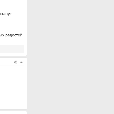
станут
ных радостей
#6