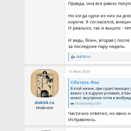
Правда, она все равно покуп
Но когда одни из них на дня
короче. Я согласился, внешн
И реально, так и вышло - те
И ведь, блин, вторая ( посл
за последние пару недель.
dok34.ru
Р
е
а
13 Июн 2020
к
ц
Обитель Феи
и
и
В этой жизни, при существующих ус
:
важно :) А в других условиях, в К
может, внутренне готов и возбужд
dok34.ru
mostovskiy.com
Moderator
Частично ответил, но явно н
Исправлюсь.