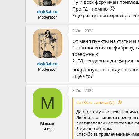
ы
л
Ну и всех форумчан приглаш
а
🙂
Про ГД - помню
dok34.ru
Ещё раз тут повторюсь, в с
Moderator
2 Июн 2020
От меня пункты на статьи и
1. обновления по фиброзу, 
тревожных
2. ГД. гендерная дисфория - 
dok34.ru
подробную - все ждут ,вклю
Moderator
Ещё что?
3 Июн 2020
М
dok34.ru написал(а):
Да, я к этому привлекаю внима
Любой, кто пытается преодолева
противоположное состояние си
Маша
Я именно об этом.
Guest
Спасибо за привлечение внима