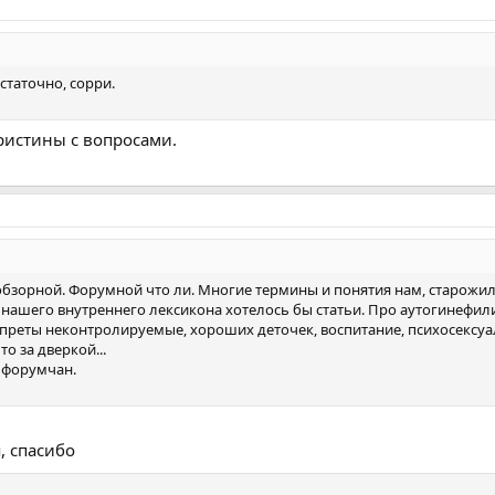
статочно, сорри.
Кристины с вопросами.
 обзорной. Форумной что ли. Многие термины и понятия нам, старожи
е нашего внутреннего лексикона хотелось бы статьи. Про аутогинефил
апреты неконтролируемые, хороших деточек, воспитание, психосексу
то за дверкой...
 форумчан.
, спасибо