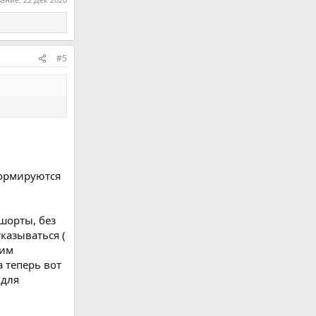
#5
 формируются
 шорты, без
тказываться (
гим
а теперь вот
 для