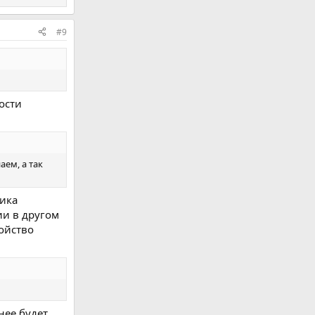
#9
ости
аем, а так
гика
ии в другом
ройство
нее будет