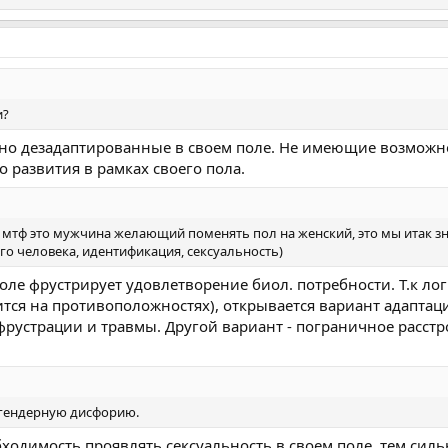
и?
ьно дезадаптированные в своем поле. Не имеющие возможн
 развития в рамках своего пола.
о мтф это мужчина желающий поменять пол на женский, это мы итак зн
ого человека, идентификация, сексуальность)
поле фрустрирует удовлетворение биол. потребности. Т.к ло
ится на противоположностях), открывается вариант адаптац
 фрустрации и травмы. Другой вариант - пограничное расст
 гендерную дисфорию.
ходимость проявлять сексуальность в своем поле, тем силь