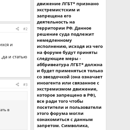
движение ЛГБТ* признано
экстремистским и
запрещена его
деятельность на
территории РФ. Данное
#2
решение суда подлежит
немедленному
ихся и
исполнению, исходя из чего
на форуме будут приняты
 ,да и статью
следующие меры -
аббривеатура ЛГБТ* должна
и будет применяться только
со звездочкой (она означает
иноагента или связанное с
#3
экстремизмом движение,
которое запрещено в РФ),
все ради того чтобы
посетители и пользователи
ать в
этого форума могли
ознакомиться с данным
запретом. Символика,