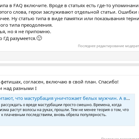
па в FAQ включите. Вроде в статьях есть где-то упоминание
 этого слова, герои заслуживают отдельной статьи. Ошибки
очее. Ну статью типа в виде памятки или показывания терни
ого типа преодоления.
ья, но я не припомню.
🙂
о ГД разумеется.
Последнее редактирование модера
 фетишах, согласен, включаю в свой план. Спасибо!
и над разными I
, что мастурбация уничтожает белых мужчин. А виноваты во всем евреи
ке рассуждать о вреде мастурбации просто смешно. Времена, когда
изма растут волосы на руках, прошли. Тем не менее теория о том, что
 к плачевным последствиям, вновь обрела популярность.
Последнее редактиро