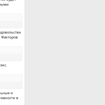
зными
едовольства
. Факторов
екс.
льные и
тивности в