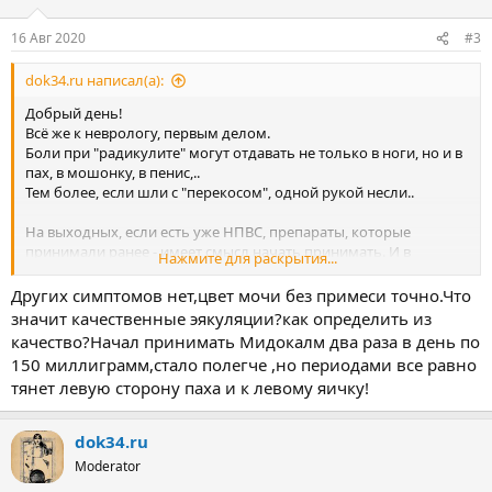
16 Авг 2020
#3
dok34.ru написал(а):
Добрый день!
Всё же к неврологу, первым делом.
Боли при "радикулите" могут отдавать не только в ноги, но и в
пах, в мошонку, в пенис,..
Тем более, если шли с "перекосом", одной рукой несли..
На выходных, если есть уже НПВС, препараты, которые
принимали ранее - имеет смысл начать принимать. И в
Нажмите для раскрытия...
таблетках, и в мазях. Плюс пробуйте "домашнюю
физиотеарпию" ,пока выходные - пояс из собачьей шерсти,
Других симптомов нет,цвет мочи без примеси точно.Что
например - одеть, и суток трое не снимать...это ёстко,
значит качественные эякуляции?как определить из
неприятно - но есть шанс, что после выходных уже станет
качество?Начал принимать Мидокалм два раза в день по
легче..
150 миллиграмм,стало полегче ,но периодами все равно
тянет левую сторону паха и к левому яичку!
Других симптомов, проявлений - нет? Учащения или урежения
позывов помочиться, цвет мочи не изменился резко (без
примеси красного!?), эякуляции если были - качественные как
dok34.ru
ранее, или же нет,..?
Moderator