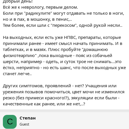
Добрый день!
Всё же к неврологу, первым делом.
Боли при "радикулите" могут отдавать не только в ноги,
но и в пах, в мошонку, в пенис,..
Тем более, если шли с "перекосом", одной рукой несли..
На выходных, если есть уже НПВС, препараты, которые
принимали ранее - имеет смысл начать принимать. И в
таблетках, и в мазях. Плюс пробуйте "домашнюю
физиотеарпию" ,пока выходные - пояс из собачьей
шерсти, например - одеть, и суток трое не снимать...это
ёстко, неприятно - но есть шанс, что после выходных уже
станет легче..
Других симптомов, проявлений - нет? Учащения или
урежения позывов помочиться, цвет мочи не изменился
резко (без примеси красного!?), эякуляции если были -
качественные как ранее, или же нет,..?
Степан
С
Guest