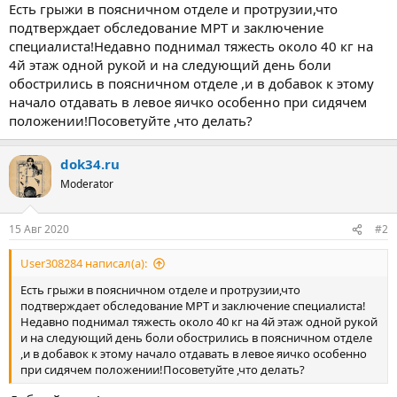
ы
л
Есть грыжи в поясничном отделе и протрузии,что
а
подтверждает обследование МРТ и заключение
специалиста!Недавно поднимал тяжесть около 40 кг на
4й этаж одной рукой и на следующий день боли
обострились в поясничном отделе ,и в добавок к этому
начало отдавать в левое яичко особенно при сидячем
положении!Посоветуйте ,что делать?
dok34.ru
Moderator
15 Авг 2020
#2
User308284 написал(а):
Есть грыжи в поясничном отделе и протрузии,что
подтверждает обследование МРТ и заключение специалиста!
Недавно поднимал тяжесть около 40 кг на 4й этаж одной рукой
и на следующий день боли обострились в поясничном отделе
,и в добавок к этому начало отдавать в левое яичко особенно
при сидячем положении!Посоветуйте ,что делать?