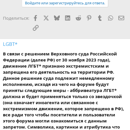
Войдите или зарегистрируйтесь для ответа.
Facebook
X
Bluesky
LinkedIn
Reddit
Pinterest
Tumblr
WhatsA
Эл
Поделиться:
Ссылка
LGBT*
В связи с решением Верховного суда Российской
Федерации (далее РФ) от 30 ноября 2023 года),
движение ЛГБТ* признано экстремистским и
запрещена его деятельность на территории РФ.
Данное решение суда подлежит немедленному
исполнению, исходя из чего на форуме будут
приняты следующие меры - аббривеатура ЛГБТ*
должна и будет применяться только со звездочкой
(она означает иноагента или связанное с
экстремизмом движение, которое запрещено в РФ),
все ради того чтобы посетители и пользователи
этого форума могли ознакомиться с данным
запретом. Символика, картинки и атрибутика что