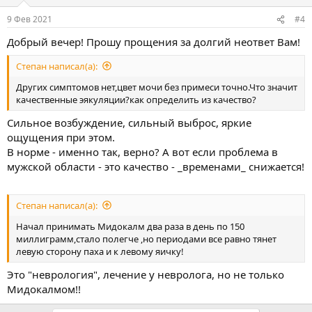
9 Фев 2021
#4
Добрый вечер! Прошу прощения за долгий неответ Вам!
Степан написал(а):
Других симптомов нет,цвет мочи без примеси точно.Что значит
качественные эякуляции?как определить из качество?
Сильное возбуждение, сильный выброс, яркие
ощущения при этом.
В норме - именно так, верно? А вот если проблема в
мужской области - это качество - _временами_ снижается!
Степан написал(а):
Начал принимать Мидокалм два раза в день по 150
миллиграмм,стало полегче ,но периодами все равно тянет
левую сторону паха и к левому яичку!
Это "неврология", лечение у невролога, но не только
Мидокалмом!!