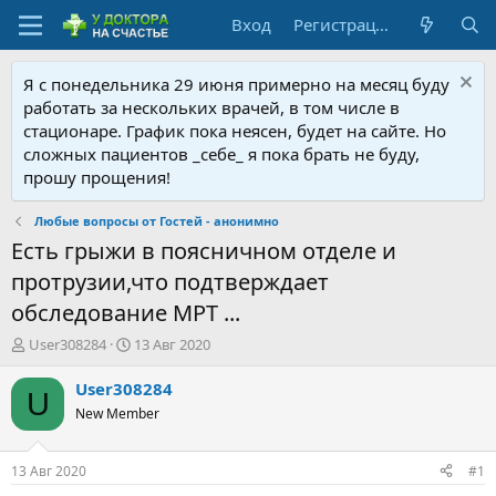
Вход
Регистрация
Я с понедельника 29 июня примерно на месяц буду
работать за нескольких врачей, в том числе в
стационаре. График пока неясен, будет на сайте. Но
сложных пациентов _себе_ я пока брать не буду,
прошу прощения!
Любые вопросы от Гостей - анонимно
Есть грыжи в поясничном отделе и
протрузии,что подтверждает
обследование МРТ ...
А
Д
User308284
13 Авг 2020
в
а
т
т
User308284
U
о
а
New Member
р
н
т
а
е
ч
13 Авг 2020
#1
м
а