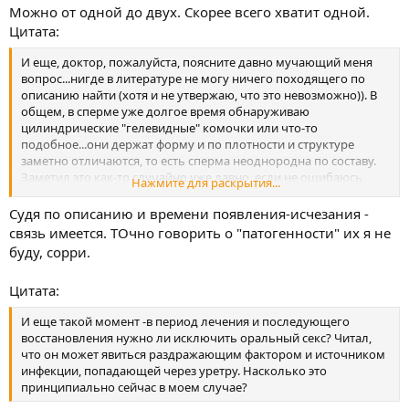
Можно от одной до двух. Скорее всего хватит одной.
Цитата:
И еще, доктор, пожалуйста, поясните давно мучающий меня
вопрос...нигде в литературе не могу ничего походящего по
описанию найти (хотя и не утвержаю, что это невозможно)). В
общем, в сперме уже долгое время обнаруживаю
цилиндрические "гелевидные" комочки или что-то
подобное...они держат форму и по плотности и структуре
заметно отличаются, то есть сперма неоднородна по составу.
Заметил это как-то случайно уже давно, если не ошибаюсь,
Нажмите для раскрытия...
еще во время учебы в институте. Иногда, особенно после
воздержания или болезни напимер( простуда и т.д.) большая
Судя по описанию и времени появления-исчезания -
часть спермы из них и состоит...Поясните пожалуйста что-то по
связь имеется. ТОчно говорить о "патогенности" их я не
этому поводу. Да, после операции по поводу варикоцеле в
буду, сорри.
течение некоторого времени эти включения из спермы
исчезли напрочь, теперь же снова появились в умеренном
Цитата:
кол-ве. Является ли это признаком застоя/воспаления или это
нормально?
И еще такой момент -в период лечения и последующего
восстановления нужно ли исключить оральный секс? Читал,
что он может явиться раздражающим фактором и источником
инфекции, попадающей через уретру. Насколько это
принципиально сейчас в моем случае?