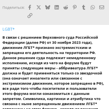
Facebook
X
Bluesky
LinkedIn
Reddit
Pinterest
Tumblr
WhatsA
Эл
Поделиться:
Ссылка
LGBT*
В связи с решением Верховного суда Российской
Федерации (далее РФ) от 30 ноября 2023 года),
движение ЛГБТ* признано экстремистским и
запрещена его деятельность на территории РФ.
Данное решение суда подлежит немедленному
исполнению, исходя из чего на форуме будут
приняты следующие меры - аббривеатура ЛГБТ*
должна и будет применяться только со звездочкой
(она означает иноагента или связанное с
экстремизмом движение, которое запрещено в РФ),
все ради того чтобы посетители и пользователи
этого форума могли ознакомиться с данным
запретом. Символика, картинки и атрибутика что
связана с ныне запрещенным движением ЛГБТ*
запрещены на этом форуме - исходя из решения