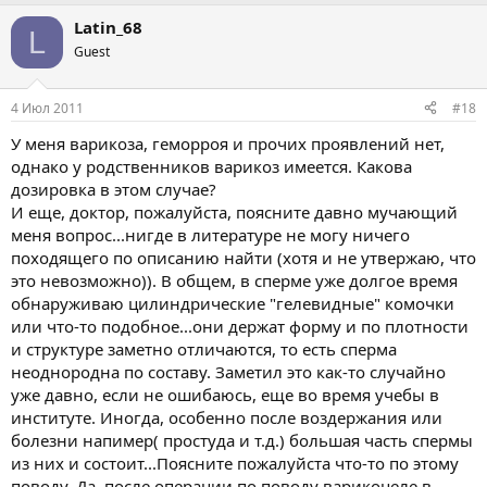
Latin_68
L
Guest
4 Июл 2011
#18
У меня варикоза, геморроя и прочих проявлений нет,
однако у родственников варикоз имеется. Какова
дозировка в этом случае?
И еще, доктор, пожалуйста, поясните давно мучающий
меня вопрос...нигде в литературе не могу ничего
походящего по описанию найти (хотя и не утвержаю, что
это невозможно)). В общем, в сперме уже долгое время
обнаруживаю цилиндрические "гелевидные" комочки
или что-то подобное...они держат форму и по плотности
и структуре заметно отличаются, то есть сперма
неоднородна по составу. Заметил это как-то случайно
уже давно, если не ошибаюсь, еще во время учебы в
институте. Иногда, особенно после воздержания или
болезни напимер( простуда и т.д.) большая часть спермы
из них и состоит...Поясните пожалуйста что-то по этому
поводу. Да, после операции по поводу варикоцеле в