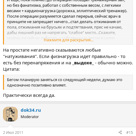
но без фанатизма, работал с собственным весом, с легкими
весами + кардионагрузка (дорожка, эллиптический тренажер).
После операции разумеется сделал перерыв, сейчас врач в
принципе не запрещает ничего...стал делать отжимания от
пола, отжимания на брусьях и подтягтвания, прес не качаю,
дабы лишний раз не напрягать "слабое" место...Скажите,
можно ли сейчас работать с собственным весом в целях
Нажмите для раскрытия...
поддержания формы или же это негативно сказывается на
общем состоянии простаты?
На простате негативно сказываются любые
"натуживания". Если физнагрузка идет правильно - то
есть без перенапряжения и на
_выдохе_
- обычно можно.
Цитата:
Бегом планирую заняться со следующей недели, думаю это
однозначно позитивно влияет.
Практически всегда да.
dok34.ru
Moderator
2 Июл 2011
#15