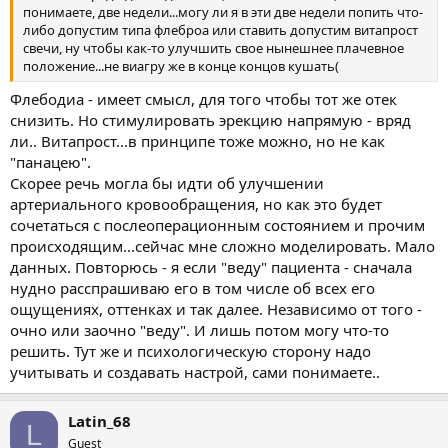
понимаете, две недели...могу ли я в эти две недели попить что-
либо допустим типа флеброа или ставить допустим витапрост
свечи, ну чтобы как-то улучшить свое нынешнее плачевное
положение...не виагру же в конце концов кушать(
Флебодиа - имеет смысл, для того чтобы тот же отек
снизить. Но стимулировать эрекцию напрямую - вряд
ли.. Витапрост...в принципе тоже можно, но не как
"панацею".
Скорее речь могла бы идти об улучшении
артериального кровообращения, но как это будет
сочетаться с послеоперационным состоянием и прочим
происходящим...сейчас мне сложно моделировать. Мало
данных. Повторюсь - я если "веду" пациента - сначала
нудно расспрашиваю его в том числе об всех его
ощущениях, оттенках и так далее. Независимо от того -
очно или заочно "веду". И лишь потом могу что-то
решить. Тут же и психологическую сторону надо
учитывать и создавать настрой, сами понимаете..
Latin_68
L
Guest