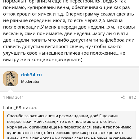
нормальн, организм еще не перестроился, ведь я так
понимаю, купированы вены, обеспечивающие как раз
отток крови от яичек и т.д. Спермограмму сказал сделать
не раньше середины июля, то есть через 2,5 месяца
после операции.У меня впереди две недели...хм, не самы
веселые, сами понимаете, две недели...могу ли я в эти
две недели попить что-либо допустим типа флеброа или
ставить допустим витапрост свечи, ну чтобы как-то
улучшить свое нынешнее плачевное положение...не
виагру же в конце концов кушать(
dok34.ru
Moderator
1 Июл 2011
#12
Latin_68 писал:
Спасибо за разъяснения и рекомендации, док! Еще один
вопрос- врач мой сказал, что отек после акта это сейчас
нормальн, организм еще не перестроился, ведь я так понимаю,
купированы вены, обеспечивающие как раз отток крови от
яичек и т.д. Спермограмму сказал сделать не раньше середины