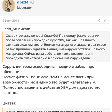
dok34.ru
Moderator
2 Июл 2011
#14
Latin_68 писал:
Ок, доктор, жду вечера! Спасибо! По поводу физиотерапии
после операции - проходил курс УВЧ, так как шов плохо
заживал в одном месте, боялся лигатурного свища, в рез-те все
равно пришлось удалять вышедшие наружу остатки шовного
материала. Сейчас из-за работы не имею возможности
проходить физиотерапию в ближайшие пару недель...
Сорри, вечером освободился поздно и забыл про
обещание.
Насчет физио - понимаю, тем не менее пусть при
возможности - но видимо это будет желательным.
Полностью заменить действие УВЧ дома достаточно
сложно..
Цитата:
И еще, пока помню...до операции посещал тренажерный зал,