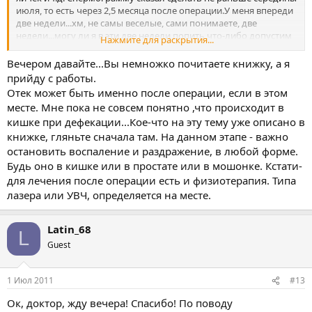
июля, то есть через 2,5 месяца после операции.У меня впереди
две недели...хм, не самы веселые, сами понимаете, две
недели...могу ли я в эти две недели попить что-либо допустим
Нажмите для раскрытия...
типа флеброа или ставить допустим витапрост свечи, ну чтобы
как-то улучшить свое нынешнее плачевное положение...не
Вечером давайте...Вы немножко почитаете книжку, а я
виагру же в конце концов кушать(
прийду с работы.
Отек может быть именно после операции, если в этом
месте. Мне пока не совсем понятно ,что происходит в
кишке при дефекации...Кое-что на эту тему уже описано в
книжке, гляньте сначала там. На данном этапе - важно
остановить воспаление и раздражение, в любой форме.
Будь оно в кишке или в простате или в мошонке. Кстати-
для лечения после операции есть и физиотерапия. Типа
лазера или УВЧ, определяется на месте.
Latin_68
L
Guest
1 Июл 2011
#13
Ок, доктор, жду вечера! Спасибо! По поводу