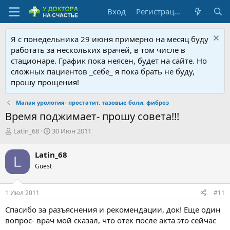
Вход
Регистрация
Я с понедельника 29 июня примерно на месяц буду
работать за нескольких врачей, в том числе в
стационаре. График пока неясен, будет на сайте. Но
сложных пациентов _себе_ я пока брать не буду,
прошу прощения!
Малая урология- простатит, тазовые боли, фиброз
Время поджимает- прошу совета!!!
А
Д
Latin_68
30 Июн 2011
в
а
т
т
Latin_68
L
о
а
Guest
р
н
т
а
е
ч
1 Июл 2011
#11
м
а
ы
л
Спасибо за разъяснения и рекомендации, док! Еще один
а
вопрос- врач мой сказал, что отек после акта это сейчас