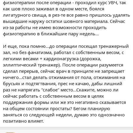
физиотерапии после операции - проходил курс УВЧ, так
как шов плохо заживал в одном месте, боялся
лигатурного свища, в рез-те все равно пришлось удалять
вышедшие наружу остатки шовного материала. Сейчас
из-за работы не имею возможности проходить
физиотерапию в ближайшие пару недель...
И еще, пока помню...до операции посещал тренажерный
зал, но без фанатизма, работал с собственным весом, с
легкими весами + кардионагрузка (дорожка,
эллиптический тренажер). После операции разумеется
сделал перерыв, сейчас врач в принципе не запрещает
ничего...стал делать отжимания от пола, отжимания на
брусьях и подтягтвания, прес не качаю, дабы лишний
раз не напрягать "слабое" место...Скажите, можно ли
сейчас работать с собственным весом в целях
поддержания формы или же это негативно сказывается
на общем состоянии простаты? Бегом планирую
заняться со следующей недели, думаю это однозначно
позитивно влияет.