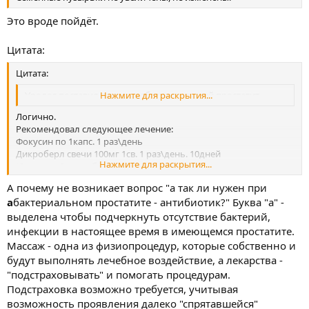
Это вроде пойдёт.
Цитата:
Цитата:
Уролог поставил диагноз: абактериальный простатит
Нажмите для раскрытия...
Логично.
Рекомендовал следующее лечение:
Фокусин по 1капс. 1 раз\день
Дикроберл свечи 100мг 1св. 1 раз\день. 10дней
Нажмите для раскрытия...
Юнидокс Солютаб по 1т. 2 раз\день 10дней
Афлазин 1капс. 2 раз\день 14дней
А почему не возникает вопрос "а так ли нужен при
Лавомакс 10табл. Принимать по одной через день
а
бактериальном простатите - антибиотик?" Буква "а" -
Серрата по1т. 3раза\день 10дней.
выделена чтобы подчеркнуть отсутствие бактерий,
А так же массаж простаты.
инфекции в настоящее время в имеющемся простатите.
Пожалуйста, напишите о Вашем мнении по поводу
Массаж - одна из физиопроцедур, которые собственно и
назначенного лечения. Действительно ли необходим массаж?
будут выполнять лечебное воздействие, а лекарства -
"подстраховывать" и помогать процедурам.
Подстраховка возможно требуется, учитывая
возможность проявления далеко "спрятавшейся"