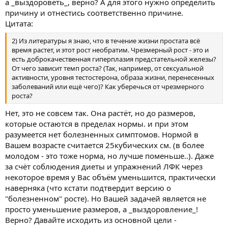
а _выздороветь_, верно? А для этого нужно определить
причину и отнестись соответственно причине.
Цитата:
2) Из литературы я знаю, что в течение жизни простата всё
время растет, и этот рост необратим. Чрезмерный рост - это и
есть доброкачественная гиперплазия предстательной железы?
От чего зависит темп роста? (Так, например, от сексуальной
активности, уровня тестостерона, образа жизни, перенесенных
заболеваний или ещё чего)? Как уберечься от чрезмерного
роста?
Нет, это не совсем так. Она растёт, но до размеров,
которые остаются в пределах нормы. и при этом
разумеется нет болезненных симптомов. Нормой в
Вашем возрасте считается 25кубических см. (в более
молодом - это тоже норма, но лучше поменьше..). Даже
за счёт соблюдения диеты и упражнений ЛФК через
некоторое время у Вас объём уменьшится, практически
наверняка (что кстати подтвердит версию о
"болезненном" росте). Но Вашей задачей является не
просто уменьшение размеров, а _выздоровление_!
Верно? Давайте исходить из основной цели -