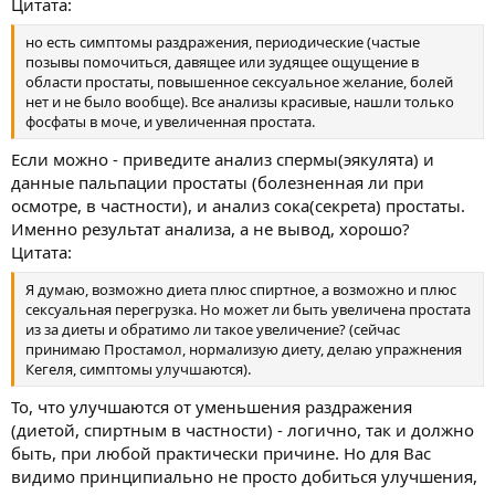
Цитата:
но есть симптомы раздражения, периодические (частые
позывы помочиться, давящее или зудящее ощущение в
области простаты, повышенное сексуальное желание, болей
нет и не было вообще). Все анализы красивые, нашли только
фосфаты в моче, и увеличенная простата.
Если можно - приведите анализ спермы(эякулята) и
данные пальпации простаты (болезненная ли при
осмотре, в частности), и анализ сока(секрета) простаты.
Именно результат анализа, а не вывод, хорошо?
Цитата:
Я думаю, возможно диета плюс спиртное, а возможно и плюс
сексуальная перегрузка. Но может ли быть увеличена простата
из за диеты и обратимо ли такое увеличение? (сейчас
принимаю Простамол, нормализую диету, делаю упражнения
Кегеля, симптомы улучшаются).
То, что улучшаются от уменьшения раздражения
(диетой, спиртным в частности) - логично, так и должно
быть, при любой практически причине. Но для Вас
видимо принципиально не просто добиться улучшения,