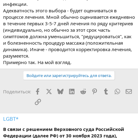
инфекции.
Адекватность этого выбора - будет оцениваться в
процессе лечения. Мной обычно оценивается ежедневно
в течение первых 3-5-7 дней лечения по ряду критериев
(индивидуально, но обычно за этот срок часть
симптомов должна уменьшиться, "редуцироваться", как
и болезненность процедур массажа (положительная
динамика). Иначе - проводится корректировка лечения,
разумеется.
Примерно так. На мой взгляд.
Войдите или зарегистрируйтесь для ответа.
Facebook
X
Bluesky
LinkedIn
Reddit
Pinterest
Tumblr
WhatsA
Эл
Поделиться:
Ссылка
LGBT*
В связи с решением Верховного суда Российской
Федерации (далее РФ) от 30 ноября 2023 года),