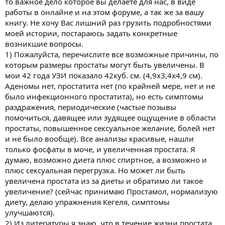
то важное дело которое вы делаете для нас, в виде
работы в онлайне и на этом форуме, а так же за вашу
книгу. Не хочу Вас лишний раз грузить подробностями
моей истории, постараюсь задать конкретные
возникшие вопросы.
1) Пожалуйста, перечислите все возможные причины, по
которым размеры простаты могут быть увеличены. В
мои 42 года УЗИ показало 42куб. см. (4,9x3,4x4,9 см).
Аденомы нет, простатита нет (по крайней мере, нет и не
было инфекционного простатита), но есть симптомы
раздражения, периодические (частые позывы
помочиться, давящее или зудящее ощущение в области
простаты, повышенное сексуальное желание, болей нет
и не было вообще). Все анализы красивые, нашли
только фосфаты в моче, и увеличенная простата. Я
думаю, возможно диета плюс спиртное, а возможно и
плюс сексуальная перегрузка. Но может ли быть
увеличена простата из за диеты и обратимо ли такое
увеличение? (сейчас принимаю Простамол, нормализую
диету, делаю упражнения Кегеля, симптомы
улучшаются).
2) Из литературы я знаю, что в течение жизни простата