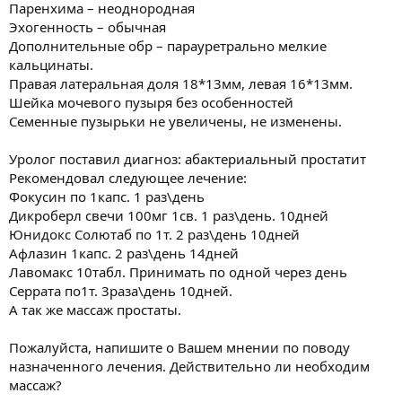
Паренхима – неоднородная
Эхогенность – обычная
Дополнительные обр – парауретрально мелкие
кальцинаты.
Правая латеральная доля 18*13мм, левая 16*13мм.
Шейка мочевого пузыря без особенностей
Семенные пузырьки не увеличены, не изменены.
Уролог поставил диагноз: абактериальный простатит
Рекомендовал следующее лечение:
Фокусин по 1капс. 1 раз\день
Дикроберл свечи 100мг 1св. 1 раз\день. 10дней
Юнидокс Солютаб по 1т. 2 раз\день 10дней
Афлазин 1капс. 2 раз\день 14дней
Лавомакс 10табл. Принимать по одной через день
Серрата по1т. 3раза\день 10дней.
А так же массаж простаты.
Пожалуйста, напишите о Вашем мнении по поводу
назначенного лечения. Действительно ли необходим
массаж?