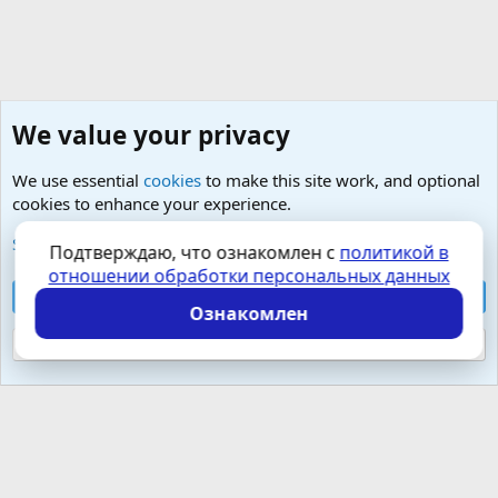
We value your privacy
We use essential
cookies
to make this site work, and optional
cookies to enhance your experience.
Малая урология- простатит, тазовые боли, фиброз
See further information and configure your preferences
Подтверждаю, что ознакомлен с
политикой в
отношении обработки персональных данных
Cookies
Russian (RU)
Accept all cookies
Контактная форма
Условия и правила
Ознакомлен
Политика конфиденциальности
Помощь
Главная
R
S
Reject optional cookies
S
Локализация от
XenForo.Info