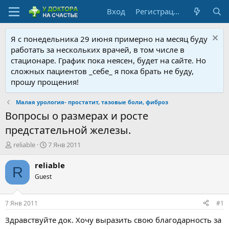
Вход
Регистрация
Я с понедельника 29 июня примерно на месяц буду
работать за нескольких врачей, в том числе в
стационаре. График пока неясен, будет на сайте. Но
сложных пациентов _себе_ я пока брать не буду,
прошу прощения!
Малая урология- простатит, тазовые боли, фиброз
Вопросы о размерах и росте
предстательной железы.
А
Д
reliable
7 Янв 2011
в
а
т
т
reliable
R
о
а
Guest
р
н
т
а
е
ч
7 Янв 2011
#1
м
а
ы
л
Здравствуйте док. Хочу выразить свою благодарность за
а