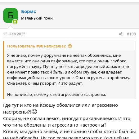
Борис
Б
Маленький пони
13 Фев 2025
#108
Пользователь #98 написал(а):
Я не знаю, почему форумчане на неё так обозлились, мне
кажется, что она одна из форумных, кто прям очень глубоко
погружён в науку. Пусть у неё есть определенный характер, но
она имеет право такой быть. В любом случае, она владеет
информацией на высоком уровне. Она погружена в проблему.
Она знает, о чем говорит. И это радует.
Не понимаю, почему к ней агрессивно настроены.
Где тут и кто на Ксюшу обозлился или агрессивно
🙂
настроены?!
Спорим, не соглашаемся, иногда прикалываемся. И это
что типа обозлены и агрессивно настроены?
Ксюшу мы давно знаем, и не помню чтобы кто-то был бы
на неё обозлён. Ну ток если разве что кто с Ксюшей не