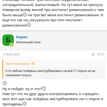
сострадательный, жалостливый. Но тут меня не тронуло.
Наверное всему виной про инстинкт размножения о чем
🙂
было выше
не трогает меня инстинкт размножения. И
еще это так не_сексуально про этот инстинкт
🙂
размножения
Борис
Б
Маленький пони
13 Фев 2025
#107
Djon написал(а):
А то сейчас пойдёшь мастурбировать на всё ГС порно из-за
снижения тонуса.
🙂
🙂
Ну и пойдёт, ну и что?
Нам тут что ли друг друга контролировать и стращать -
мол, вот щас как пойдёшь мастурбировать на гс порно и
🙂
пропадёшь