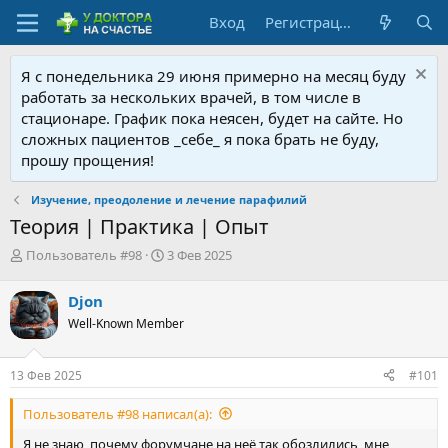
Вход
Регистрация
Я с понедельника 29 июня примерно на месяц буду
работать за нескольких врачей, в том числе в
стационаре. График пока неясен, будет на сайте. Но
сложных пациентов _себе_ я пока брать не буду,
прошу прощения!
Изучение, преодоление и лечение парафилий
Теория | Практика | Опыт
А
Д
Пользователь #98
3 Фев 2025
в
а
т
т
Djon
о
а
Well-Known Member
р
н
т
а
е
ч
13 Фев 2025
#101
м
а
ы
л
Пользователь #98 написал(а):
а
Я не знаю, почему форумчане на неё так обозлились, мне