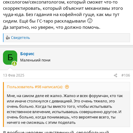
сексологом/сексопатологом, который сможет что-то
скорректировать, который объяснит механизмы этого
чуда-юда. Без гадания на кофейной гуще, как мы тут
🙂
сидим. Ещё бы ГС-таро раскладывали
Да затратно, но уверен, что должно помочь.
Свидетель
Р
е
а
Борис
к
Б
ц
Маленький пони
и
и
:
13 Фев 2025
#106
Пользователь #98 написал(а):
Мне, на самом деле её жалко. Жалко и всех форумчан, кто так
или иначе столкнулся с девиацией. Это очень тяжело, это
очень больно. Когда ты вместо того, чтобы испытывать
естественное влечение, испытываешь совершенно другое. И
очень больно, когда понимаешь, что вероятнее всего, ты
ничего не сможешь с этим поделать
Я вообще человек чувственный, сердобольный,