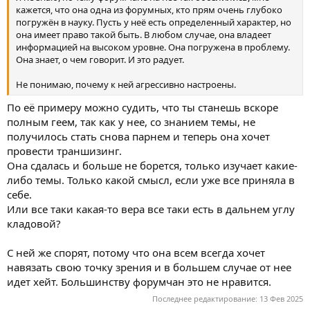
кажется, что она одна из форумных, кто прям очень глубоко
погружён в науку. Пусть у неё есть определенный характер, но
она имеет право такой быть. В любом случае, она владеет
информацией на высоком уровне. Она погружена в проблему.
Она знает, о чем говорит. И это радует.
Не понимаю, почему к ней агрессивно настроены.
По её примеру можно судить, что ты станешь вскоре
полным геем, так как у нее, со знанием темы, не
получилось стать снова парнем и теперь она хочет
провести траншизинг.
Она сдалась и больше не борется, только изучает какие-
либо темы. Только какой смысл, если уже все приняла в
себе.
Или все таки какая-то вера все таки есть в дальнем углу
кладовой?
С ней же спорят, потому что она всем всегда хочет
навязать свою точку зрения и в большем случае от нее
идет хейт. Большинству форумчан это не нравится.
Последнее редактирование:
13 Фев 2025