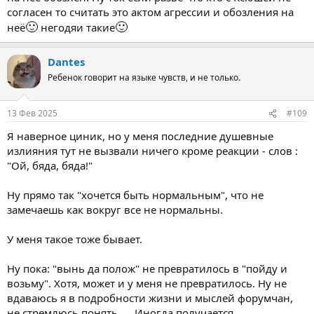
согласен то считать это актом агрессии и обозления на
🙂
🙂
неё
негодяи такие
Dantes
Ребенок говорит на языке чувств, и не только.
13 Фев 2025
#109
Я наверное циник, но у меня последние душевные
излияния тут не вызвали ничего кроме реакции - слов :
"Ой, бяда, бяда!"
Ну прямо так "хочется быть нормальным", что не
замечаешь как вокруг все не нормальны.
У меня такое тоже бывает.
Ну пока: "вынь да полож" не превратилось в "пойду и
возьму". Хотя, может и у меня не превратилось. Ну не
вдаваюсь я в подробности жизни и мыслей форумчан,
не стремлюсь понять..... Иногда получается.