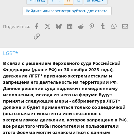
Назад
1
...
11
15
Вперёд
к
ц
Войдите или зарегистрируйтесь для ответа.
и
и
:
Facebook
X
Bluesky
LinkedIn
Reddit
Pinterest
Tumblr
WhatsA
Эл
Поделиться:
Ссылка
LGBT*
В связи с решением Верховного суда Российской
Федерации (далее РФ) от 30 ноября 2023 года),
движение ЛГБТ* признано экстремистским и
запрещена его деятельность на территории РФ.
Данное решение суда подлежит немедленному
исполнению, исходя из чего на форуме будут
приняты следующие меры - аббривеатура ЛГБТ*
должна и будет применяться только со звездочкой
(она означает иноагента или связанное с
экстремизмом движение, которое запрещено в РФ),
все ради того чтобы посетители и пользователи
этого форума могли ознакомиться с данным