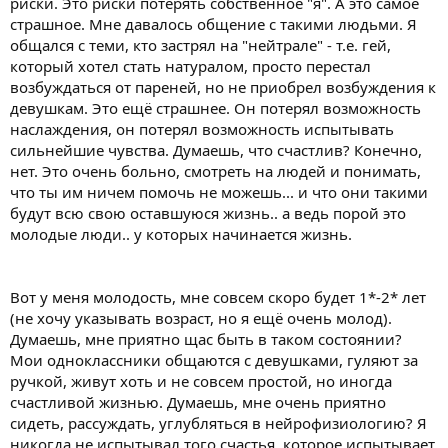
риски. Это риски потерять собственное "я". А это самое
страшное. Мне давалось общение с такими людьми. Я
общался с теми, кто застрял на "нейтрале" - т.е. гей,
который хотел стать натуралом, просто перестал
возбуждаться от пареней, но не приобрел возбуждения к
девушкам. Это ещё страшнее. Он потерял возможность
наслаждения, он потерял возможность испытывать
сильнейшие чувства. Думаешь, что счастлив? Конечно,
нет. Это очень больно, смотреть на людей и понимать,
что ты им ничем помочь не можешь... и что они такими
будут всю свою оставшуюся жизнь.. а ведь порой это
молодые люди.. у которых начинается жизнь.
Вот у меня молодость, мне совсем скоро будет 1*-2* лет
(не хочу указывать возраст, но я ещё очень молод).
Думаешь, мне приятно щас быть в таком состоянии?
Мои одноклассники общаются с девушками, гуляют за
ручкой, живут хоть и не совсем простой, но иногда
счастливой жизнью. Думаешь, мне очень приятно
сидеть, рассуждать, углубляться в нейрофизиологию? Я
никогда не испытывал того счастья, которое испытывает