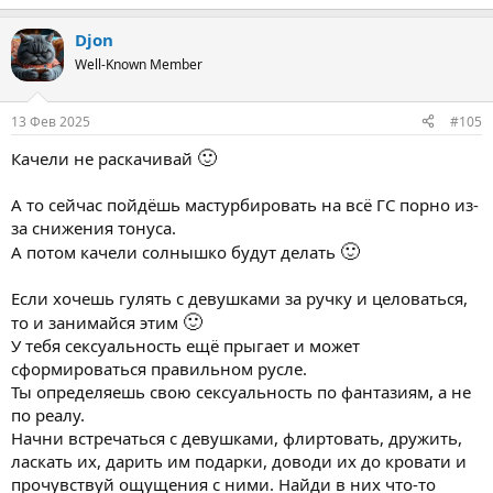
е
а
Djon
к
ц
Well-Known Member
и
и
:
13 Фев 2025
#105
🙂
Качели не раскачивай
А то сейчас пойдёшь мастурбировать на всё ГС порно из-
за снижения тонуса.
🙂
А потом качели солнышко будут делать
Если хочешь гулять с девушками за ручку и целоваться,
🙂
то и занимайся этим
У тебя сексуальность ещё прыгает и может
сформироваться правильном русле.
Ты определяешь свою сексуальность по фантазиям, а не
по реалу.
Начни встречаться с девушками, флиртовать, дружить,
ласкать их, дарить им подарки, доводи их до кровати и
прочувствуй ощущения с ними. Найди в них что-то