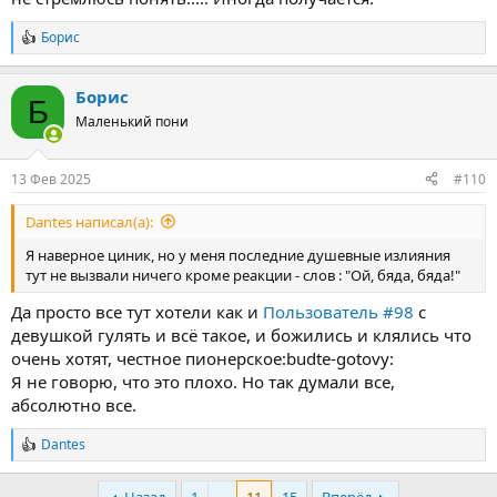
Борис
Р
е
а
Борис
к
Б
ц
Маленький пони
и
и
:
13 Фев 2025
#110
Dantes написал(а):
Я наверное циник, но у меня последние душевные излияния
тут не вызвали ничего кроме реакции - слов : "Ой, бяда, бяда!"
Да просто все тут хотели как и
Пользователь #98
с
девушкой гулять и всё такое, и божились и клялись что
очень хотят, честное пионерское:budte-gotovy:
Я не говорю, что это плохо. Но так думали все,
абсолютно все.
Dantes
Р
е
а