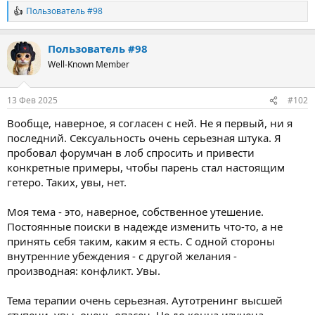
Пользователь #98
Р
е
а
Пользователь #98
к
ц
Well-Known Member
и
и
:
13 Фев 2025
#102
Вообще, наверное, я согласен с ней. Не я первый, ни я
последний. Сексуальность очень серьезная штука. Я
пробовал форумчан в лоб спросить и привести
конкретные примеры, чтобы парень стал настоящим
гетеро. Таких, увы, нет.
Моя тема - это, наверное, собственное утешение.
Постоянные поиски в надежде изменить что-то, а не
принять себя таким, каким я есть. С одной стороны
внутренние убеждения - с другой желания -
производная: конфликт. Увы.
Тема терапии очень серьезная. Аутотренинг высшей