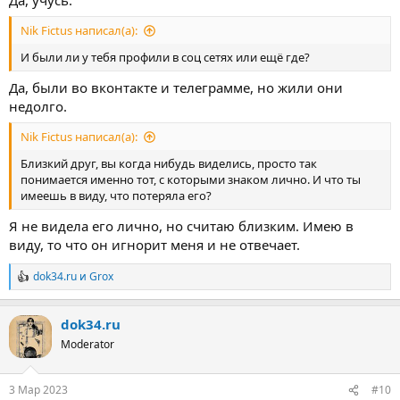
Nik Fictus написал(а):
И были ли у тебя профили в соц сетях или ещё где?
Да, были во вконтакте и телеграмме, но жили они
недолго.
Nik Fictus написал(а):
Близкий друг, вы когда нибудь виделись, просто так
понимается именно тот, с которыми знаком лично. И что ты
имеешь в виду, что потеряла его?
Я не видела его лично, но считаю близким. Имею в
виду, то что он игнорит меня и не отвечает.
dok34.ru
и
Grox
Р
е
а
dok34.ru
к
ц
Moderator
и
и
:
3 Мар 2023
#10