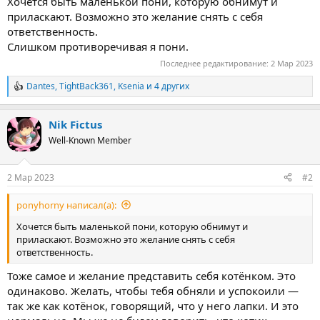
Хочется быть маленькой пони, которую обнимут и
приласкают. Возможно это желание снять с себя
ответственность.
Слишком противоречивая я пони.
Последнее редактирование:
2 Мар 2023
Dantes
,
TightBack361
,
Ksenia
и 4 других
Р
е
а
Nik Fictus
к
ц
Well-Known Member
и
и
:
2 Мар 2023
#2
ponyhorny написал(а):
Хочется быть маленькой пони, которую обнимут и
приласкают. Возможно это желание снять с себя
ответственность.
Тоже самое и желание представить себя котёнком. Это
одинаково. Желать, чтобы тебя обняли и успокоили —
так же как котёнок, говорящий, что у него лапки. И это