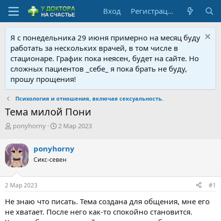
Вход
Регистрация
Я с понедельника 29 июня примерно на месяц буду
работать за нескольких врачей, в том числе в
стационаре. График пока неясен, будет на сайте. Но
сложных пациентов _себе_ я пока брать не буду,
прошу прощения!
Психология и отношения, включая сексуальность.
Тема милой Пони
А
Д
ponyhorny
2 Мар 2023
в
а
т
т
ponyhorny
о
а
Сикс-севен
р
н
т
а
е
ч
2 Мар 2023
#1
м
а
ы
л
Не знаю что писать. Тема создана для общения, мне его
а
не хватает. После него как-то спокойно становится.