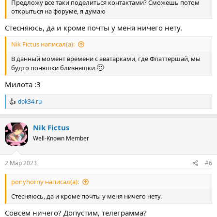
Предложу все таки поделиться контактами? Сможешь потом
открыться на форуме, я думаю
Стесняюсь, да и кроме почты у меня ничего нету.
Nik Fictus написал(а):
В данный момент времени с аватарками, где Флаттершай, мы
🙂
будто поняшки близняшки
Милота :3
dok34.ru
Р
е
а
Nik Fictus
к
ц
Well-Known Member
и
и
:
2 Мар 2023
#6
ponyhorny написал(а):
Стесняюсь, да и кроме почты у меня ничего нету.
Совсем ничего? Допустим, телеграмма?