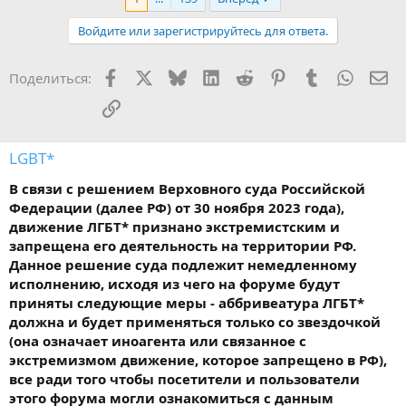
к
ц
Войдите или зарегистрируйтесь для ответа.
и
и
:
Facebook
X
Bluesky
LinkedIn
Reddit
Pinterest
Tumblr
WhatsA
Эл
Поделиться:
Ссылка
LGBT*
В связи с решением Верховного суда Российской
Федерации (далее РФ) от 30 ноября 2023 года),
движение ЛГБТ* признано экстремистским и
запрещена его деятельность на территории РФ.
Данное решение суда подлежит немедленному
исполнению, исходя из чего на форуме будут
приняты следующие меры - аббривеатура ЛГБТ*
должна и будет применяться только со звездочкой
(она означает иноагента или связанное с
экстремизмом движение, которое запрещено в РФ),
все ради того чтобы посетители и пользователи
этого форума могли ознакомиться с данным