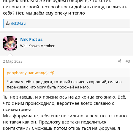
нормально. Мы же не будем говорить, что котик
виноват в своей неспособности добыть пищу, вылизать
себя? Нет, мы даём ему опеку и тепло
dok34.ru
Р
е
а
Nik Fictus
к
ц
Well-Known Member
и
и
:
2 Мар 2023
#3
ponyhorny написал(а):
Читала у тебя про друга, который не очень хороший, сильно
переживаю что могу быть похожей на него.
Ты не знаешь, и я признаюсь не до конца его знаю. Всё,
что с ним происходило, вероятнее всего связано с
психиатрией.
Мы, форумчане, тебя ещё не сильно знаем, но ты точно
не такая как он. Предложу все таки поделиться
контактами? Сможешь потом открыться на форуме, я