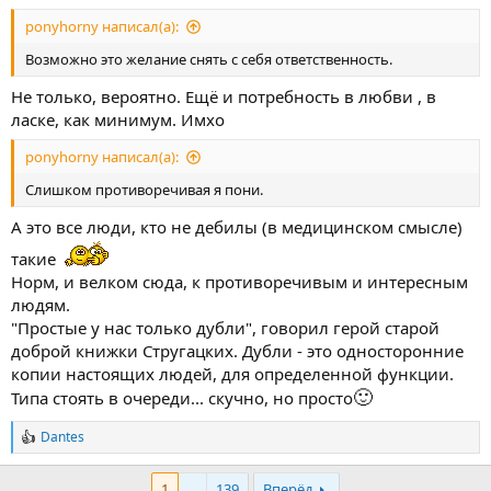
ponyhorny написал(а):
Возможно это желание снять с себя ответственность.
Не только, вероятно. Ещё и потребность в любви , в
ласке, как минимум. Имхо
ponyhorny написал(а):
Слишком противоречивая я пони.
А это все люди, кто не дебилы (в медицинском смысле)
такие
Норм, и велком сюда, к противоречивым и интересным
людям.
"Простые у нас только дубли", говорил герой старой
доброй книжки Стругацких. Дубли - это односторонние
копии настоящих людей, для определенной функции.
🙂
Типа стоять в очереди... скучно, но просто
Dantes
Р
е
а
1
...
139
Вперёд