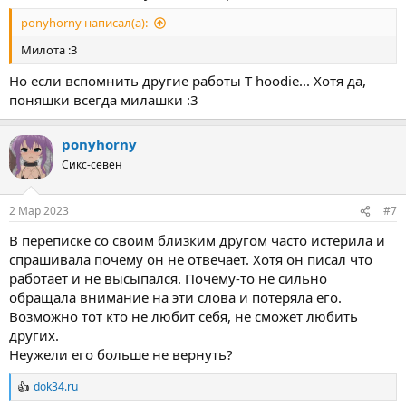
ponyhorny написал(а):
Милота :3
Но если вспомнить другие работы T hoodie... Хотя да,
поняшки всегда милашки :3
ponyhorny
Сикс-севен
2 Мар 2023
#7
В переписке со своим близким другом часто истерила и
спрашивала почему он не отвечает. Хотя он писал что
работает и не высыпался. Почему-то не сильно
обращала внимание на эти слова и потеряла его.
Возможно тот кто не любит себя, не сможет любить
других.
Неужели его больше не вернуть?
dok34.ru
Р