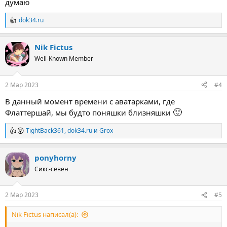
думаю
dok34.ru
Р
е
а
Nik Fictus
к
ц
Well-Known Member
и
и
:
2 Мар 2023
#4
В данный момент времени с аватарками, где
🙂
Флаттершай, мы будто поняшки близняшки
TightBack361
,
dok34.ru
и
Grox
Р
е
а
ponyhorny
к
ц
Сикс-севен
и
и
:
2 Мар 2023
#5
Nik Fictus написал(а):