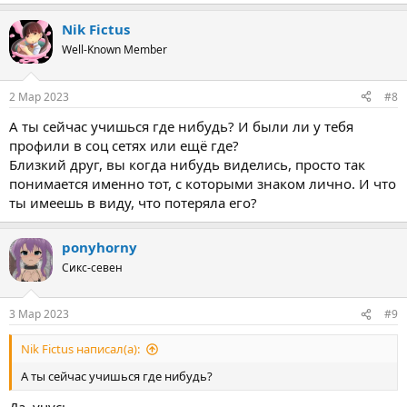
е
а
Nik Fictus
к
ц
Well-Known Member
и
и
:
2 Мар 2023
#8
А ты сейчас учишься где нибудь? И были ли у тебя
профили в соц сетях или ещё где?
Близкий друг, вы когда нибудь виделись, просто так
понимается именно тот, с которыми знаком лично. И что
ты имеешь в виду, что потеряла его?
ponyhorny
Сикс-севен
3 Мар 2023
#9
Nik Fictus написал(а):
А ты сейчас учишься где нибудь?
Да, учусь.