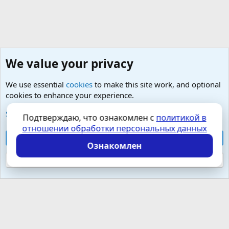
We value your privacy
We use essential
cookies
to make this site work, and optional
cookies to enhance your experience.
Изучение, преодоление и лечение парафилий
See further information and configure your preferences
Подтверждаю, что ознакомлен с
политикой в
отношении обработки персональных данных
Cookies
Russian (RU)
Accept all cookies
Контактная форма
Условия и правила
Ознакомлен
Политика конфиденциальности
Помощь
Главная
R
S
Reject optional cookies
S
Локализация от
XenForo.Info