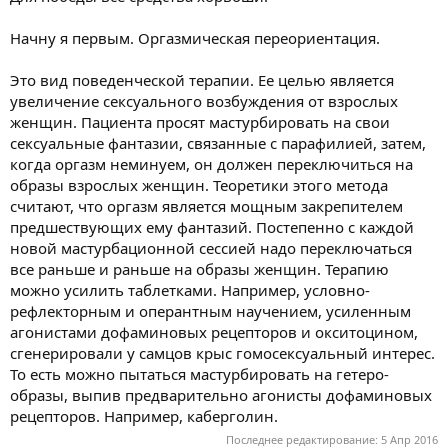
Начну я первым. Оргазмическая переориентация.
Это вид поведенческой терапии. Ее целью является
увеличение сексуального возбуждения от взрослых
женщин. Пациента просят мастурбировать на свои
сексуальные фантазии, связанные с парафилией, затем,
когда оргазм неминуем, он должен переключиться на
образы взрослых женщин. Теоретики этого метода
считают, что оргазм является мощным закрепителем
предшествующих ему фантазий. Постепенно с каждой
новой мастурбационной сессией надо переключаться
все раньше и раньше на образы женщин. Терапию
можно усилить таблетками. Например, условно-
рефлекторным и оперантным научением, усиленным
агонистами дофаминовых рецепторов и окситоцином,
сгенерировали у самцов крыс гомосексуальный интерес.
То есть можно пытаться мастурбировать на гетеро-
образы, выпив предварительно агонисты дофаминовых
рецепторов. Например, каберголин.
Последнее редактирование:
5 Апр 2016