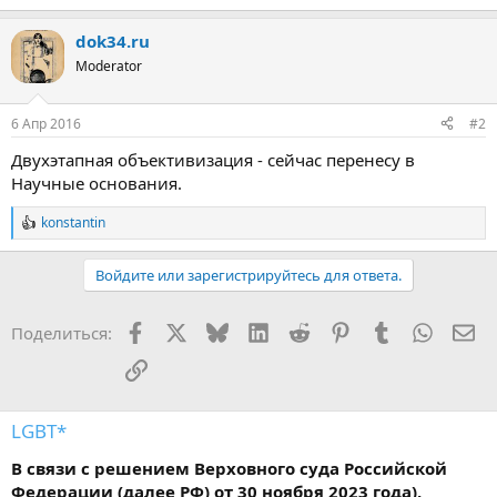
dok34.ru
Moderator
6 Апр 2016
#2
Двухэтапная объективизация - сейчас перенесу в
Научные основания.
konstantin
Р
е
а
Войдите или зарегистрируйтесь для ответа.
к
ц
и
Facebook
X
Bluesky
LinkedIn
Reddit
Pinterest
Tumblr
WhatsA
Эл
Поделиться:
и
:
Ссылка
LGBT*
В связи с решением Верховного суда Российской
Федерации (далее РФ) от 30 ноября 2023 года),