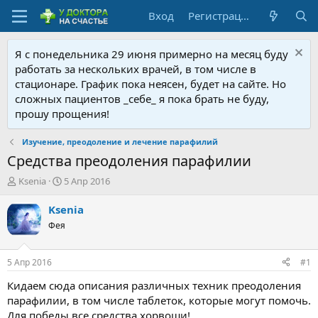
Вход
Регистрация
Я с понедельника 29 июня примерно на месяц буду
работать за нескольких врачей, в том числе в
стационаре. График пока неясен, будет на сайте. Но
сложных пациентов _себе_ я пока брать не буду,
прошу прощения!
Изучение, преодоление и лечение парафилий
Средства преодоления парафилии
А
Д
Ksenia
5 Апр 2016
в
а
т
т
Ksenia
о
а
Фея
р
н
т
а
е
ч
5 Апр 2016
#1
м
а
ы
л
Кидаем сюда описания различных техник преодоления
а
парафилии, в том числе таблеток, которые могут помочь.
Для победы все средства хорвоши!