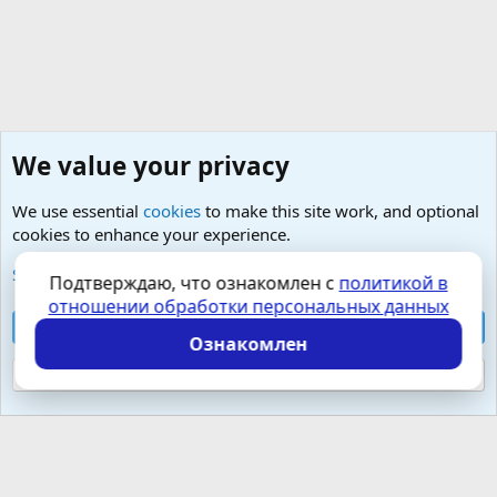
We value your privacy
We use essential
cookies
to make this site work, and optional
cookies to enhance your experience.
Добро пожаловать на чашечку чего-сами-знаете :)
See further information and configure your preferences
Подтверждаю, что ознакомлен с
политикой в
отношении обработки персональных данных
Cookies
Russian (RU)
Accept all cookies
Контактная форма
Условия и правила
Ознакомлен
Политика конфиденциальности
Помощь
Главная
R
S
Reject optional cookies
S
Локализация от
XenForo.Info