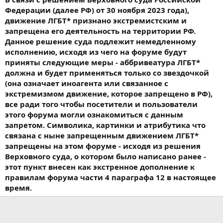
доктор Джонсон, так и вы — «штучная вещь»,
Федерации (далее РФ) от 30 ноября 2023 года),
самобытная личность, индивидуальность, ценность
движение ЛГБТ* признано экстремистским и
которой мы все демократически провозглашаем, но
запрещена его деятельность на территории РФ.
которая так часто теряется или теряет себя в суматохе.
Данное решение суда подлежит немедленному
Из-за чего же мы теряемся?
исполнению, исходя из чего на форуме будут
приняты следующие меры - аббривеатура ЛГБТ*
Из-за неверно поставленных целей, как я уже говорил. Из-за
должна и будет применяться только со звездочкой
того, что хотим славы — и как можно скорее. Из-за того, что
(она означает иноагента или связанное с
хотим денег — немедленно. Как бы нам научиться не забывать,
экстремизмом движение, которое запрещено в РФ),
что слава и деньги — это дары, которые нам вручают лишь
после того, как мы сами подарим миру нашу лучшую,
все ради того чтобы посетители и пользователи
одиночную, индивидуальную правду!
этого форума могли ознакомиться с данным
запретом. Символика, картинки и атрибутика что
Так что давайте-ка соорудим лучшую из мышеловок, и не
связана с ныне запрещенным движением ЛГБТ*
важно, повалит к нам толпами народ или нет.
запрещены на этом форуме - исходя из решения
Верховного суда, о котором было написано ранее -
Что вы думаете о мире? Вы — призма, преломляющая свет
мира; он проходит через ваш разум и отбрасывает
этот пункт внесен как экстренное дополнение к
разноцветные узоры на белый лист — уникальные узоры,
правилам форума части 4 параграфа 12 в настоящее
которые не создаст больше никто.
время.
Дайте миру светить сквозь вас. Преломляйте свет мира,
белый, палящий, направляйте его на бумагу. Создавайте
свои уникальные спектроскопические узоры
.