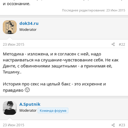
и осознание.
великому огорчению Рея, длилось каких-то там две-три
минуты, не больше.
Последнее редактирование:
23 Июн 2015
Да что же это такое?! Во множестве книг так чудесно
dok34.ru
расписывалось загадочное и прекрасное волшебство секса, а
тут…
Moderator
За целый-то доллар!
23 Июн 2015
#22
Методика - изложена, и я согласен с ней, надо
настраиваться на слушание-чувствование себя. Не как
Данте, с обвинениями защитными - а принимая её,
Тишину..
История про секс на целый бакс - это искренне и
🙂
правдиво
A.Sputnik
Moderator
Команда форума
23 Июн 2015
#23