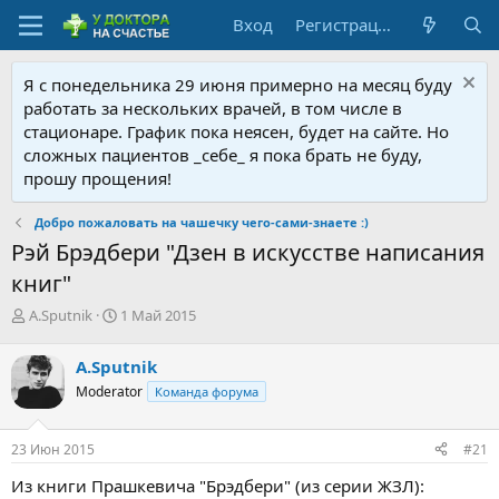
Вход
Регистрация
Я с понедельника 29 июня примерно на месяц буду
работать за нескольких врачей, в том числе в
стационаре. График пока неясен, будет на сайте. Но
сложных пациентов _себе_ я пока брать не буду,
прошу прощения!
Добро пожаловать на чашечку чего-сами-знаете :)
Рэй Брэдбери "Дзен в искусстве написания
книг"
А
Д
A.Sputnik
1 Май 2015
в
а
т
т
A.Sputnik
о
а
Moderator
Команда форума
р
н
т
а
е
ч
23 Июн 2015
#21
м
а
ы
л
Из книги Прашкевича "Брэдбери" (из серии ЖЗЛ):
а