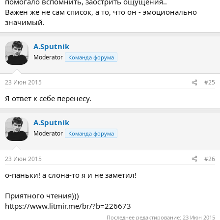
помогало вспомнить, заострить ощущения..
Важен же не сам список, а то, что он - эмоционально
значимый.
A.Sputnik
Moderator
Команда форума
23 Июн 2015
#25
Я ответ к себе перенесу.
A.Sputnik
Moderator
Команда форума
23 Июн 2015
#26
о-паньки! а слона-то я и не заметил!
Приятного чтения)))
https://www.litmir.me/br/?b=226673
Последнее редактирование:
23 Июн 2015