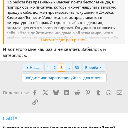
Но работа без правильных мыслей почти бесполезна. Да, я
повторяюсь, но писатель, который хочет нащупать великую
правду в себе, должен противостоять искушениям Джойса,
Камю или Теннесси Уильямса, как их представляют в
литературных обзорах. Он должен забыть о деньгах,
ожидающих его в массовых тиражах.
Он должен спросить
себя: «Что я действительно думаю об этом мире, что я
люблю, что я ненавижу, чего боюсь?» — и рассказать обо
Нажмите для раскрытия...
всем этом на бумаге.
И вот этого мне как раз и не хватает. Забылось и
И тогда, через чувства, через усердную работу в течение
затерялось.
долгого времени, его манера письма прояснится; он сумеет
расслабиться, потому что мыслит правильно, и будет мыслить
Назад
1
2
3
...
30
Вперёд
еще вернее, потому что расслабится.
Войдите или зарегистрируйтесь для ответа.
Релаксация и мышление станут взаимозаменяемыми. Он,
наконец, начнет видеть себя. По ночам свечение его
внутреннего пространства станет отбрасывать длинные тени
Facebook
X
Bluesky
LinkedIn
Reddit
Pinterest
Tumblr
WhatsA
Эл
Поделиться:
на стену. Этот прорыв, это согласованное сочетание работы,
релаксации и недуманья станет кровью в его жилах — кровью,
Ссылка
которая течет, потому что не может не течь, прямо из сердца.
Что мы пытаемся разыскать в этом потоке? Человека,
LGBT*
незаменимого для мира. Человека, единственного в
своем роде. Вас. Как был только один Шекспир, Мольер,
В связи с решением Верховного суда Российской