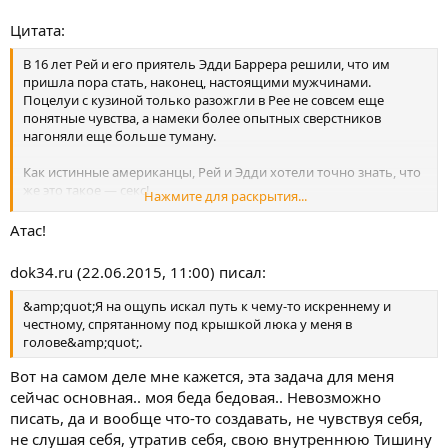
Цитата:
В 16 лет Рей и его приятель Эдди Баррера решили, что им
пришла пора стать, наконец, настоящими мужчинами.
Поцелуи с кузиной только разожгли в Рее не совсем еще
понятные чувства, а намеки более опытных сверстников
нагоняли еще больше туману.
Как истинные американцы, Рей и Эдди хотели точно знать, что
же это такое — секс!
Нажмите для раскрытия...
Для проведения эксперимента они скопили два доллара.
Атас!
Прыщавые, длинные, стеснительные мальчики мучительно
долго слонялись по улицам, не решаясь ступить на
dok34.ru (22.06.2015, 11:00) писал:
территорию загадочного дома с красными фонарями.
&amp;quot;Я на ощупь искал путь к чему-то искреннему и
По крайней мере, так об этом рассказывал впоследствии
честному, спрятанному под крышкой люка у меня в
всезнающий Сэм Уэллер в своих замечательных «Хрониках».
голове&amp;quot;.
В заветном домике друзей разлучили.
Вот на самом деле мне кажется, эта задача для меня
сейчас основная.. моя беда бедовая.. Невозможно
Эдди увели в спальню, а Рей вдруг оказался в ванной наедине с
писать, да и вообще что-то создавать, не чувствуя себя,
рыжей девушкой, опытной, конечно, но вовсе не в его вкусе.
не слушая себя, утратив себя, свою внутреннюю Тишину
Однако доллар-то был уже отдан… Да и все удовольствие, к