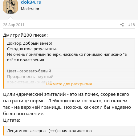
dok34.ru
Moderator
28 Апр 2011
#18
Дмитрий200 писал:
Доктор, добрый вечер!
Сегодня взял результаты.
Не очень понятный почерк, насколько понимаю написано "в
пз" = в поле зрения
Цвет - серовато-белый
Прозрачность - мутный
Консистенция - жидкая
Нажмите для раскрытия...
Лейкоциты - 8-12 в пз
Эритроциты - 2-3 в пз
Цилиндрический эпителий - это из почек, скорее всего
Эпителии - (что то непонятное, похожее на "цил") 3-4 в пз
на границе нормы. Лейкоцитов многовато, но скажем
Макрофаги - 0-1-2 в пз
так - на верхней границе.. Похоже, как если бы недавно
было воспаление.
Цитата:
Лецитиновые зерна - (+++) знач. количество