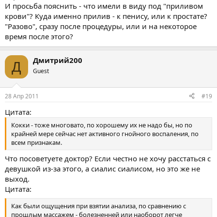
И просьба пояснить - что имели в виду под "приливом
крови"? Куда именно прилив - к пенису, или к простате?
"Разово", сразу после процедуры, или и на некоторое
время после этого?
Дмитрий200
Д
Guest
28 Апр 2011
#19
Цитата:
Кокки - тоже многовато, по хорошему их не надо бы, но по
крайней мере сейчас нет активного гнойного воспаления, по
всем признакам.
Что посоветуете доктор? Если честно не хочу расстаться с
девушкой из-за этого, а сиалис сиалисом, но это же не
выход.
Цитата:
Как были ощущения при взятии анализа, по сравнению с
прошлым массажем - болезненней или наоборот легче