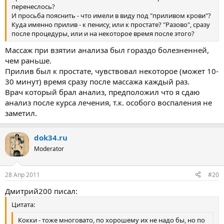
перенеслось?
И просьба пояснить - что имели в виду под "приливом крови"?
Куда именно прилив - к пенису, или к простате? "Разово", сразу
после процедуры, или и на некоторое время после этого?
Массаж при взятии анализа был гораздо болезненней,
чем раньше.
Прилив был к простате, чувствовал некоторое (может 10-
30 минут) время сразу после массажа каждый раз.
Врач который брал анализ, предположил что я сдаю
анализ после курса лечения, т.к. особого воспаления не
заметил.
dok34.ru
Moderator
28 Апр 2011
#20
Дмитрий200 писал:
Цитата:
Кокки - тоже многовато, по хорошему их не надо бы, но по