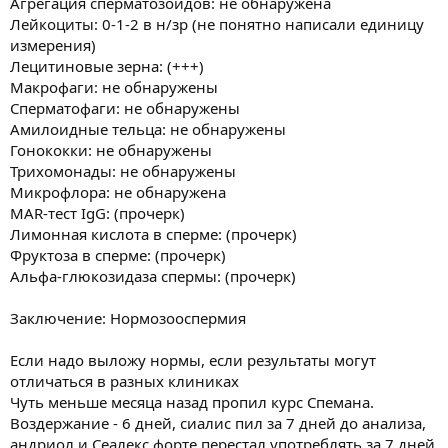
Агрегация сперматозоидов: не обнаружена
Лейкоциты: 0-1-2 в н/зр (не понятно написали единицу
измерения)
Лецитиновые зерна: (+++)
Макрофаги: не обнаружены
Сперматофаги: не обнаружены
Амилоидные тельца: не обнаружены
Гонококки: не обнаружены
Трихомонады: не обнаружены
Микрофлора: не обнаружена
MAR-тест IgG: (прочерк)
Лимонная кислота в сперме: (прочерк)
Фруктоза в сперме: (прочерк)
Альфа-глюкозидаза спермы: (прочерк)
Заключение: Нормозооспермия
Если надо выложу нормы, если результаты могут
отличаться в разных клиниках
Чуть меньше месяца назад пропил курс Спемана.
Воздержание - 6 дней, сиалис пил за 7 дней до анализа,
андриол и Сеалекс форте перестал употреблять за 7 дней