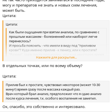
могу и препаратов не знать и новых схем лечения,
может быть.
Цитата:
Цитата:
Как были ощущения при взятии анализа, по сравнению с
прошлым массажем - болезненней или наоборот легче
перенеслось?
И просьба пояснить - что имели в виду под "приливом
крови"? Куда именно прилив - к пенису, или к простате?
"Разово", сразу после процедуры, или и на некоторое время
Нажмите для раскрытия...
после этого?
Нажмите для раскрытия...
В отдельных точках, или по всему объему?
Массаж при взятии анализа был гораздо болезненней, чем
раньше.
Цитата:
Прилив был к простате, чувствовал некоторое (может 10-30
минут) время сразу после массажа каждый раз.
Врач который брал анализ, предположил что я сдаю анализ
после курса лечения, т.к. особого воспаления не заметил.
Ок, спасибо, это собственно и интересовало.