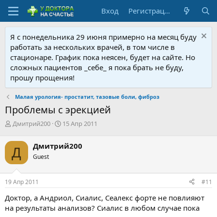
Вход
Регистрация
Я с понедельника 29 июня примерно на месяц буду
работать за нескольких врачей, в том числе в
стационаре. График пока неясен, будет на сайте. Но
сложных пациентов _себе_ я пока брать не буду,
прошу прощения!
Малая урология- простатит, тазовые боли, фиброз
Проблемы с эрекцией
А
Д
Дмитрий200
15 Апр 2011
в
а
т
т
Дмитрий200
Д
о
а
Guest
р
н
т
а
е
ч
19 Апр 2011
#11
м
а
ы
л
Доктор, а Андриол, Сиалис, Сеалекс форте не повлияют
а
на результаты анализов? Сиалис в любом случае пока