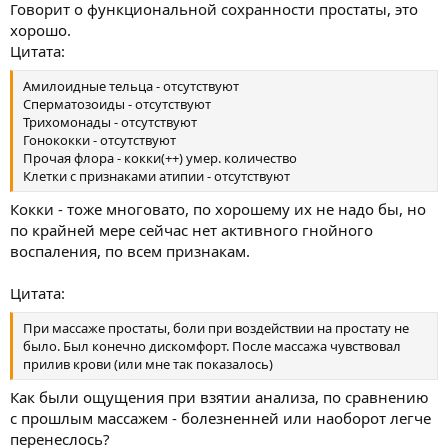
Говорит о функциональной сохранности простаты, это
хорошо.
Цитата:
Амилоидные тельца - отсутствуют
Сперматозоиды - отсутствуют
Трихомонады - отсутствуют
Гонококки - отсутствуют
Прочая флора - кокки(++) умер. количество
Клетки с признаками атипии - отсутствуют
Кокки - тоже многовато, по хорошему их не надо бы, но
по крайней мере сейчас нет активного гнойного
воспаления, по всем признакам.
Цитата:
При массаже простаты, боли при воздействии на простату не
было. Был конечно дискомфорт. После массажа чувствовал
прилив крови (или мне так показалось)
Как были ощущения при взятии анализа, по сравнению
с прошлым массажем - болезненней или наоборот легче
перенеслось?