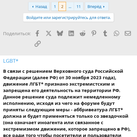
Назад
1
2
...
11
Вперёд
Войдите или зарегистрируйтесь для ответа.
Facebook
X
Bluesky
LinkedIn
Reddit
Pinterest
Tumblr
WhatsA
Эл
Поделиться:
Ссылка
LGBT*
В связи с решением Верховного суда Российской
Федерации (далее РФ) от 30 ноября 2023 года),
движение ЛГБТ* признано экстремистским и
запрещена его деятельность на территории РФ.
Данное решение суда подлежит немедленному
исполнению, исходя из чего на форуме будут
приняты следующие меры - аббривеатура ЛГБТ*
должна и будет применяться только со звездочкой
(она означает иноагента или связанное с
экстремизмом движение, которое запрещено в РФ),
все ради того чтобы посетители и пользователи