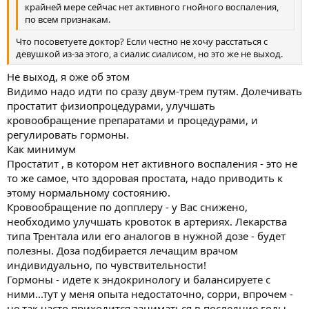
крайней мере сейчас нет активного гнойного воспаления,
по всем признакам.
Что посоветуете доктор? Если честно не хочу расстаться с
девушкой из-за этого, а сиалис сиалисом, но это же не выход.
Не выход, я оже об этом
Видимо надо идти по сразу двум-трем путям. Долечивать
простатит физиопроцедурами, улучшать
кровообращение препаратами и процедурами, и
регулировать гормоны.
Как минимум
Простатит , в котором нет активного воспаления - это не
то же самое, что здоровая простата, надо приводить к
этому нормальному состоянию.
Кровообращение по допплеру - у Вас снижено,
необходимо улучшать кровоток в артериях. Лекарства
типа Трентала или его аналогов в нужной дозе - будет
полезны. Доза подбирается лечащим врачом
индивидуально, по чувствительности!
Гормоны - идете к эндокринологу и балансируете с
ними...тут у меня опыта недостаточно, сорри, впрочем -
не так часто приходится заниматься в последние годы,