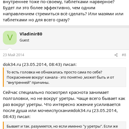
внутреннее тоже по-своему, таблетками нарверное?
Будет ли это более эффективно, чем одним
направлением стремиться всё сделать? Или мазями или
таблетками но для всего сразу?
Vladinir80
V
Guest
23 Май 2014
#8
dok34.ru (23.05.2014, 08:43) писал:
То есть головка не обнажалась просто сама по себе?
Покраснение вокруг канала - это понятно ,может быть и от
"внутренней" причины.
Сейчас специально посмотрел краснота занимает
полголовки, но не вокруг уретры. Чаще всего бывает как
раз вокруг уретры. Что интересно жжение усиливается
после душа или мочеиспусканияdok34.ru (23.05.2014,
08:43) писал:
Бывает и так. разумеется, но если именно "у уретры". Если же