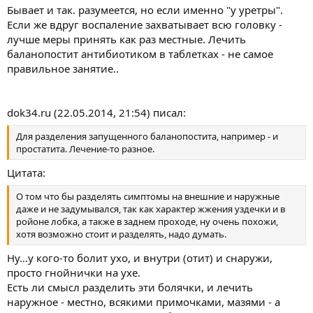
Бывает и так. разумеется, но если именно "у уретры".
Если же вдруг воспаление захватывает всю головку -
лучше меры принять как раз местные. Лечить
баланопостит антибиотиком в таблетках - не самое
правильное занятие..
dok34.ru (22.05.2014, 21:54) писал:
Для разделения запущенного баланопостита, например - и
простатита. Лечение-то разное.
Цитата:
О том что бы разделять симптомы на внешние и наружные
даже и не задумывался, так как характер жжения уздечки и в
ройоне лобка, а также в заднем проходе, ну очень похожи,
хотя возможно стоит и разделять, надо думать.
Ну...у кого-то болит ухо, и внутри (отит) и снаружи,
просто гнойнички на ухе.
Есть ли смысл разделить эти болячки, и лечить
наружное - местно, всякими примочками, мазями - а