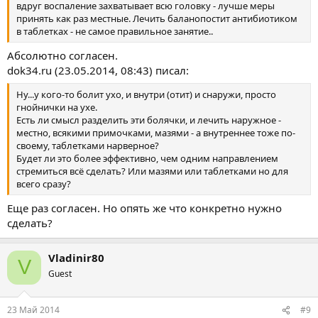
вдруг воспаление захватывает всю головку - лучше меры
принять как раз местные. Лечить баланопостит антибиотиком
в таблетках - не самое правильное занятие..
Абсолютно согласен.
dok34.ru (23.05.2014, 08:43) писал:
Ну...у кого-то болит ухо, и внутри (отит) и снаружи, просто
гнойнички на ухе.
Есть ли смысл разделить эти болячки, и лечить наружное -
местно, всякими примочками, мазями - а внутреннее тоже по-
своему, таблетками нарверное?
Будет ли это более эффективно, чем одним направлением
стремиться всё сделать? Или мазями или таблетками но для
всего сразу?
Еще раз согласен. Но опять же что конкретно нужно
сделать?
Vladinir80
V
Guest
23 Май 2014
#9