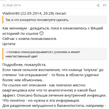
22 Май 2014
#5
Vladinir80 (22.05.2014, 20:28) писал:
Так а что конкретно посоветуете сделать.
Как минимум - дождаться, пока я ознакомлюсь с ВАшей
🙂
историей по ссылке
Сейчас с компа познакомился.
Цитата:
- головка члена раскрывается с усилием и имеет
неестественный цвет
Подробнее, пожалуйста.
Если такое сильное воспаление, что кожица "опухла" до
степени "не-открывания" - то боль в области уздечки
более чем объяснима..
По ссылке нет описания - как лиечили местно
(марганцовка или что-то аналогичное) и какой был
эффект. Описано больше лечение внутренней инфекции.
ЧТо понятно - но нужна и эта информация.
Для разделения запущенного баланопостита, например -