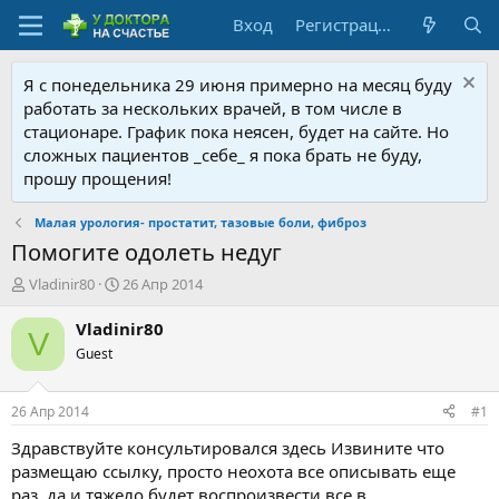
Вход
Регистрация
Я с понедельника 29 июня примерно на месяц буду
работать за нескольких врачей, в том числе в
стационаре. График пока неясен, будет на сайте. Но
сложных пациентов _себе_ я пока брать не буду,
прошу прощения!
Малая урология- простатит, тазовые боли, фиброз
Помогите одолеть недуг
А
Д
Vladinir80
26 Апр 2014
в
а
т
т
Vladinir80
V
о
а
Guest
р
н
т
а
е
ч
26 Апр 2014
#1
м
а
ы
л
Здравствуйте консультировался здесь Извините что
а
размещаю ссылку, просто неохота все описывать еще
раз, да и тяжело будет воспроизвести все в