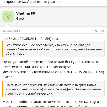
и простатита. Лечение-то разное.
Vladinir80
V
Guest
22 Май 2014
#6
dok34.ru (22.05.2014, 21:54) писал:
Если такое сильное воспаление, что кожица "опухла" до
степени "не-открывания" - то боль в области уздечки более чем
объяснима..
Ну не до такой степени, просто как бы сухость какая то
неестественная, и покраснения вокруг
мочеиспускательного канала.dok34.ru (22.05.2014, 21:54)
писал:
По ссылке нет описания - как лиечили местно (марганцовка
или что-то аналогичное) и какой был эффект. Описано больше
лечение внутренней инфекции.
Местно вообще никак не лечился, так как считал (ну и
доктор наверное так полагал), что нужно убрать