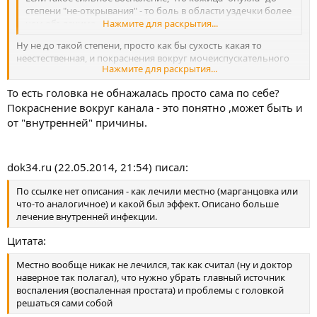
степени "не-открывания" - то боль в области уздечки более
чем объяснима..
Нажмите для раскрытия...
Ну не до такой степени, просто как бы сухость какая то
неестественная, и покраснения вокруг мочеиспускательного
Нажмите для раскрытия...
канала.
То есть головка не обнажалась просто сама по себе?
Покраснение вокруг канала - это понятно ,может быть и
от "внутренней" причины.
dok34.ru (22.05.2014, 21:54) писал:
По ссылке нет описания - как лечили местно (марганцовка или
что-то аналогичное) и какой был эффект. Описано больше
лечение внутренней инфекции.
Цитата:
Местно вообще никак не лечился, так как считал (ну и доктор
наверное так полагал), что нужно убрать главный источник
воспаления (воспаленная простата) и проблемы с головкой
решаться сами собой