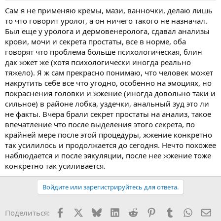
Сам я не применяю кремы, мази, ванночки, делаю лишь
то что говорит уролог, а он ничего такого не назначал.
Был еще у уролога и дермовенеролога, сдавал анализы
крови, мочи и секрета простаты, все в норме, оба
говорят что проблема больше психологическая, блин
дак жжет же (хотя психологически иногда реально
тяжело). Я ж сам прекрасно понимаю, что человек может
накрутить себе все что угодно, особенно на эмоциях, но
покраснения головки и жжение (иногда довольно таки и
сильное) в районе лобка, уздечки, анальный зуд это ли
не факты. Вчера брали секрет простаты на анализ, такое
впечатление что после выделения этого секрета, по
крайней мере после этой процедуры, жжение конкретно
так усилилось и продолжается до сегодня. Нечто похожее
наблюдается и после эякуляции, после нее жжение тоже
конкретно так усиливается.
Войдите или зарегистрируйтесь для ответа.
Facebook
X
Bluesky
LinkedIn
Reddit
Pinterest
Tumblr
WhatsA
Эл
Поделиться: