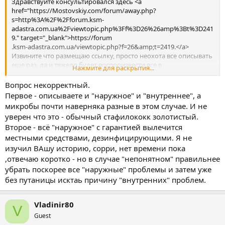
Здравствуйте консультировался здесь <a
href="https://Mostovskiy.com/forum/away.php?
s=http%3A%2F%2Fforum.ksm-
adastra.com.ua%2Fviewtopic.php%3Ff%3D26%26amp%3Bt%3D241
9." target="_blank">https://forum
.ksm-adastra.com.ua/viewtopic.php?f=26&amp;t=2419.</a>
Извините что размещаю ссылку, просто неохота все описывать
еще раз, да и тяжело будет воспроизвести все в
Нажмите для раскрытия...
хронологическом порядке Симптомы на сегодняшний день:
- несильное жжение уздечки
Вопрос некорректный.
- периодически болит в промежности слева, сегодня впервые
Первое - описываете и "наружное" и "внутреннее", а
за полгода лечения боль начала отдавать в яичко(на данный
микробы почти наверняка разные в этом случае. И не
момент не беспокоит)
уверен что это - обычный стафилококк золотистый.
- периодически чешется в районе лобка ближе к основанию
Второе - всё "наружное" с гарантией вылечится
члена
местными средствами, дезинфицирующими. Я не
- цвет и поверхность члена не естественна
- вокруг уретры на головке непонятные изменения
изучил ВАшу историю, сорри, нет времени пока
,отвечаю коротко - но в случае "непонятном" правильнее
Характерны ли такие симптомы для Staphylococcus aureus.
убрать поскорее все "наружные" проблемы и затем уже
без путаницы исктаь причину "внутренних" проблем.
Vladinir80
V
Guest