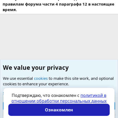
правилам форума части 4 параграфа 12 в настоящее
время.
We value your privacy
We use essential
cookies
to make this site work, and optional
cookies to enhance your experience.
Малая урология- простатит, тазовые боли, фиброз
See further information and configure your preferences
Подтверждаю, что ознакомлен с
политикой в
отношении обработки персональных данных
Cookies
Russian (RU)
Accept all cookies
Контактная форма
Условия и правила
Ознакомлен
Политика конфиденциальности
Помощь
Главная
R
S
Reject optional cookies