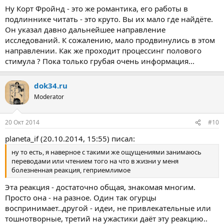
Ну Корт Фройнд - это же романтика, его работы в
подлиннике читать - это круто. Вы их мало где найдёте.
Он указал давно дальнейшее направление
исследований. К сожалению, мало продвинулись в этом
направлении. Как же проходит процессинг полового
стимула ? Пока только грубая очень информация...
dok34.ru
Moderator
20 Окт 2014
#10
planeta_if (20.10.2014, 15:55) писал:
ну то есть, я наверное с такими же ощущениями занимаюсь
переводами или чтением того на что в жизни у меня
болезненная реакция, геприемлимое
Эта реакция - достаточно общая, знакомая многим.
Просто она - на разное. Один так огурцы
воспринимает..другой - идеи, не привлекательные или
тошнотворные, третий на ужастики даёт эту реакцию..