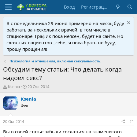
Вход
Регистрация
Я с понедельника 29 июня примерно на месяц буду
работать за нескольких врачей, в том числе в
стационаре. График пока неясен, будет на сайте. Но
сложных пациентов _себе_ я пока брать не буду,
прошу прощения!
Психология и отношения, включая сексуальность.
Обсудим тему статьи: Что делать когда
надоел секс?
А
Д
Ksenia
20 Окт 2014
в
а
т
т
Ksenia
о
а
Фея
р
н
т
а
е
ч
20 Окт 2014
#1
м
а
ы
л
Вы в своей статье забыли сослаться на знаменитого
а