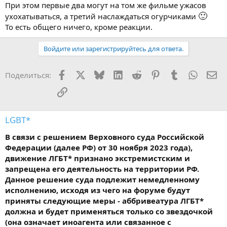
При этом первые два могут на том же фильме ужасов
🙂
ухохатываться, а третий наслаждаться огурчиками
То есть общего ничего, кроме реакции.
Войдите или зарегистрируйтесь для ответа.
Facebook
X
Bluesky
LinkedIn
Reddit
Pinterest
Tumblr
WhatsA
Эл
Поделиться:
Ссылка
LGBT*
В связи с решением Верховного суда Российской
Федерации (далее РФ) от 30 ноября 2023 года),
движение ЛГБТ* признано экстремистским и
запрещена его деятельность на территории РФ.
Данное решение суда подлежит немедленному
исполнению, исходя из чего на форуме будут
приняты следующие меры - аббривеатура ЛГБТ*
должна и будет применяться только со звездочкой
(она означает иноагента или связанное с