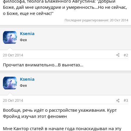
философа, теолога Блаженного Августина: "Добрый
Боже, дай мне целомудрие и умеренность...Но не сейчас,
о Боже, еще не сейчас!"
Последнее редактирование:
20 Окт 2014
Ksenia
Фея
20 Окт 2014
#2
Прочитал внимательно...В вынетаз...
Ksenia
Фея
20 Окт 2014
#3
Вообще, речь идёт о расстройстве ухаживания. Курт
Фройнд изучал этот феномен
Мне Кантор статей в начале года понаскидывал на эту