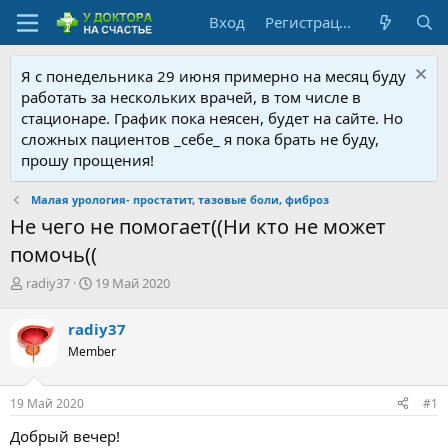
Вход
Регистрация
Я с понедельника 29 июня примерно на месяц буду
работать за нескольких врачей, в том числе в
стационаре. График пока неясен, будет на сайте. Но
сложных пациентов _себе_ я пока брать не буду,
прошу прощения!
Малая урология- простатит, тазовые боли, фиброз
Не чего не помогает((Ни кто не может
помочь((
А
Д
radiy37
19 Май 2020
в
а
т
т
radiy37
о
а
Member
р
н
т
а
е
ч
19 Май 2020
#1
м
а
ы
л
Добрый вечер!
а