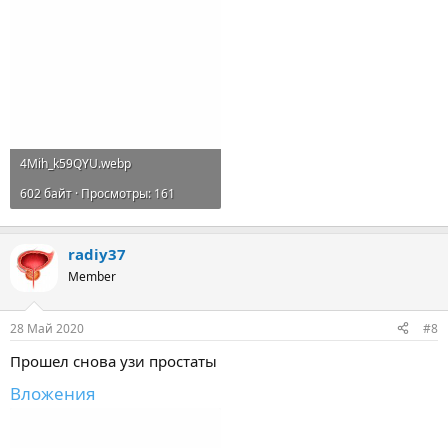
4Mih_k59QYU.webp
602 байт · Просмотры: 161
radiy37
Member
28 Май 2020
#8
Прошел снова узи простаты
Вложения