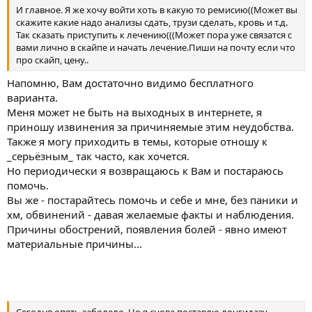
И главное. Я же хочу войти хоть в какую то ремисию((Может вы
скажите какие надо анализы сдать, трузи сделать, кровь и т.д.
Так сказать приступить к лечению(((Может пора уже связатся с
вами лично в скайпе и начать лечение.Пиши на почту если что
про скайп, цену..
Напомню, Вам достаточно видимо бесплатного
варианта.
Меня может не быть на выходных в интернете, я
приношу извинения за причиняемые этим неудобства.
Также я могу приходить в темы, которые отношу к
_серьёзным_ так часто, как хочется.
Но периодически я возвращаюсь к Вам и постараюсь
помочь.
Вы же - постарайтесь помочь и себе и мне, без паники и
хм, обвинений - давая желаемые факты и наблюдения.
Причины обострений, появления болей - явно имеют
материальные причины...
Сегодня опять заболело. Но я снова поставлю лонгидазу.