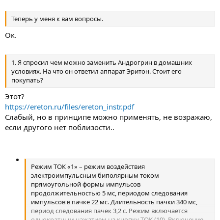
Теперь у меня к вам вопросы.
Ок.
1. Я спросил чем можно заменить Андрогрин в домашних
условиях. На что он ответил аппарат Эритон. Стоит его
покупать?
Этот?
https://ereton.ru/files/ereton_instr.pdf
Слабый, но в принципе можно применять, не возражаю,
если другого нет поблизости..
Режим ТОК «1» – режим воздействия
электроимпульсным биполярным током
прямоугольной формы импульсов
продолжительностью 5 мс, периодом следования
импульсов в пачке 22 мс. Длительность пачки 340 мс,
период следования пачек 3,2 с. Режим включается
однократным нажатием на кнопку ТОК (10). Включение