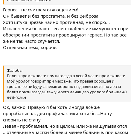
Герпес - не считаем отягощением!
Он бывает и без простатита, и без фиброза!
Хотя штука чрезвычайно противная, не спорю...
Исключения бывают - если ослабление иммунитета при
обострении простатита провоцируют герпес. Но так всё
же не так часто случается.
Отдельная тема, короче.
Жалобы
Боли в промежности почти всегда в левой части промежности.
Мой уролог говорит при массаже, что правая хорошая и
трогать ее не буду, а левая хорошо выдавливается, но левая
болит почти всегда.Стаж у моего лечащего уролога больше 40
лет(((к.м.н
Ок, важно. Правую я бы хоть иногда всё же
прорабатывал, для профилактики хотя бы...Но тут
спорить не стану.
Левая - проблемная, но в целом, или же нащупываются
...отдельные участки более и менее больные, при каком