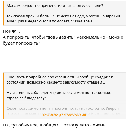
Массаж редко - по причине, или так сложилось, или?
Так сказал врач. И больше не чего не надо, можешь андроГин
еще 1 раз в неделю если помогает, сказал врач.
Понял...
А попросить, чтобы "довыдавить" максимально - можно
будет попросить?
Ещё - чуть подробнее про сезонность и вообще колдрия в
состоянии, возможно какие-то зависимости отыщем...
Ну и степень соблюдения диеты, если можно - насколько
🙂
строго её блюдёте
Сезонность, зимой почти постоянно, так как холодно. Уверен
что есть прямая зависимость между холодом (чуть простынут
Нажмите для раскрытия...
ноги, боли сильнее).Если подвести итог то боли всегда, просто
зимой это еще и холод, плюс если погода плохая то
Ок, тут обычное, в общем. Поэтому лето - очень