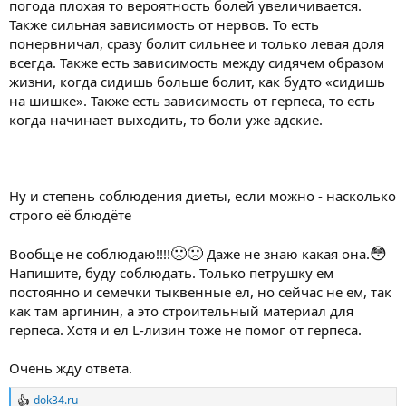
погода плохая то вероятность болей увеличивается.
Также сильная зависимость от нервов. То есть
понервничал, сразу болит сильнее и только левая доля
всегда. Также есть зависимость между сидячем образом
жизни, когда сидишь больше болит, как будто «сидишь
на шишке». Также есть зависимость от герпеса, то есть
когда начинает выходить, то боли уже адские.
Ну и степень соблюдения диеты, если можно - насколько
строго её блюдёте
🙁
🙁
😳
Вообще не соблюдаю!!!!
Даже не знаю какая она.
Напишите, буду соблюдать. Только петрушку ем
постоянно и семечки тыквенные ел, но сейчас не ем, так
как там аргинин, а это строительный материал для
герпеса. Хотя и ел L-лизин тоже не помог от герпеса.
Очень жду ответа.
dok34.ru
Р