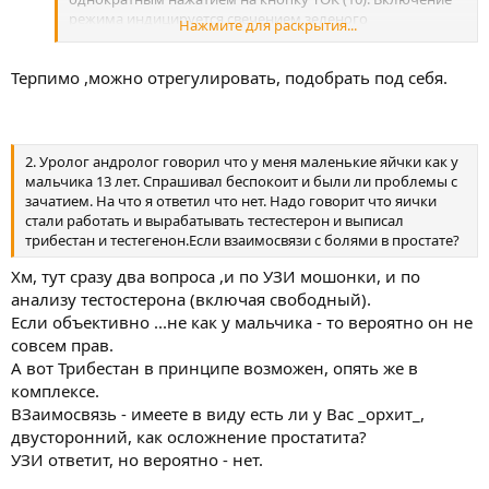
режима индицируется свечением зеленого
Нажмите для раскрытия...
светодиодного индикатора «1».
[*]– Режим ТОК «2» – режим воздействия
Терпимо ,можно отрегулировать, подобрать под себя.
электроимпульсным биполярным током
прямоугольной формы импульсов частотой 1,6 кГц,
модулированные низкой частотой 50 Гц и 150 Гц.
Посылки импульсов тока, модулированные частотой
50Гц продолжительностью 3 с чередуются с посылками
2. Уролог андролог говорил что у меня маленькие яйчки как у
импульсов тока,модулированными частотой 150 Гц
мальчика 13 лет. Спрашивал беспокоит и были ли проблемы с
продолжительностью 3 с. Режим включается
зачатием. На что я ответил что нет. Надо говорит что яички
двукратным нажатием на кнопку ТОК (10). Включение
стали работать и вырабатывать тестестерон и выписал
режима индицируется свечением зеленого
трибестан и тестегенон.Если взаимосвязи с болями в простате?
светодиодного индикатора «2». При очередном нажатии
на кнопку ТОК (10) режим ТОК отключается.
Хм, тут сразу два вопроса ,и по УЗИ мошонки, и по
анализу тестостерона (включая свободный).
Если объективно ...не как у мальчика - то вероятно он не
совсем прав.
А вот Трибестан в принципе возможен, опять же в
комплексе.
ВЗаимосвязь - имеете в виду есть ли у Вас _орхит_,
двусторонний, как осложнение простатита?
УЗИ ответит, но вероятно - нет.