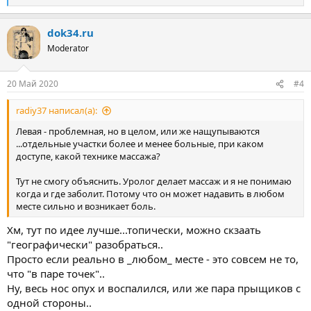
е
а
dok34.ru
к
ц
Moderator
и
и
:
20 Май 2020
#4
radiy37 написал(а):
Левая - проблемная, но в целом, или же нащупываются
...отдельные участки более и менее больные, при каком
доступе, какой технике массажа?
Тут не смогу объяснить. Уролог делает массаж и я не понимаю
когда и где заболит. Потому что он может надавить в любом
месте сильно и возникает боль.
Хм, тут по идее лучше...топически, можно скзаать
"географически" разобраться..
Просто если реально в _любом_ месте - это совсем не то,
что "в паре точек"..
Ну, весь нос опух и воспалился, или же пара прыщиков с
одной стороны..