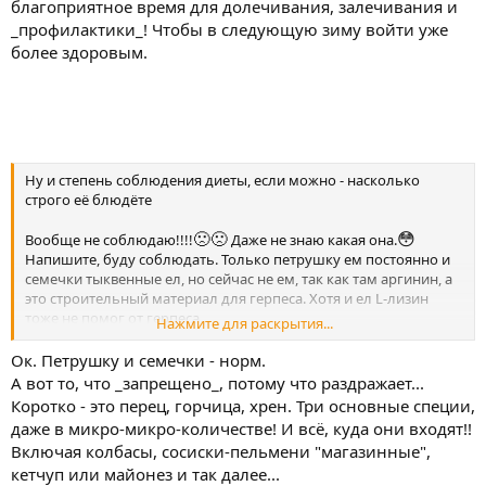
вероятность болей увеличивается. Также сильная зависимость
благоприятное время для долечивания, залечивания и
от нервов. То есть понервничал, сразу болит сильнее и только
_профилактики_! Чтобы в следующую зиму войти уже
левая доля всегда. Также есть зависимость между сидячем
более здоровым.
образом жизни, когда сидишь больше болит, как будто
«сидишь на шишке». Также есть зависимость от герпеса, то
есть когда начинает выходить, то боли уже адские.
Ну и степень соблюдения диеты, если можно - насколько
строго её блюдёте
🙁
🙁
😳
Вообще не соблюдаю!!!!
Даже не знаю какая она.
Напишите, буду соблюдать. Только петрушку ем постоянно и
семечки тыквенные ел, но сейчас не ем, так как там аргинин, а
это строительный материал для герпеса. Хотя и ел L-лизин
тоже не помог от герпеса.
Нажмите для раскрытия...
Очень жду ответа.
Ок. Петрушку и семечки - норм.
А вот то, что _запрещено_, потому что раздражает...
Коротко - это перец, горчица, хрен. Три основные специи,
даже в микро-микро-количестве! И всё, куда они входят!!
Включая колбасы, сосиски-пельмени "магазинные",
кетчуп или майонез и так далее...