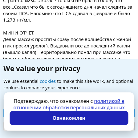
Странно..хмм....Сказал что бы я не брал в голову это
все...Сказал что бы с сегодняшнего дня начал следить за
своим ПСА. Напомню что ПСА сдавал в феврале и было
1.273 нг/мл.
МИНИ ОТЧЕТ.
Делал массаж простаты сразу после волшебства с женой
(так просил уролог). Выдавили все до последний капли
(вышло капля). Территориально понял при массаже что
болит в области слева до конца и снова на лево т.е.
палец заходит до конца и нажимает влево там и болит.
We value your privacy
Питание.
Сегодня 7.00 каша рисовая с маслом, какао, печенье.
We use essential
cookies
to make this site work, and optional
(периодически болела простата) 9.20 бабан+стакан воды.
cookies to enhance your experience.
12.00 Рис с рыбой и котлета, чай черный с сахаром,
огурец, помидор, петрушка (не болела). 18.30
See further information and configure your preferences
Подтверждаю, что ознакомлен с
политикой в
Гречка+котлета чуть жаренная, салат с петрушкой,
отношении обработки персональных данных
огурцами, помидорами + уксус и масло растительное в
Accept all cookies
салате, чай с травами. (не болит). 22.00 кефир.Доктор
Ознакомлен
подскажите книги по питанию (подробную по питанию)
Reject optional cookies
для простатитов?
Что сделал!