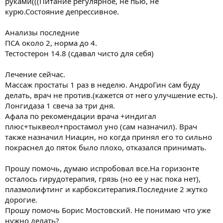
руками(((Питание регулярное, не пью, не
курю.Состояние депрессивное.
Анализы последние
ПСА около 2, норма до 4.
Тестостерон 14.8 (сдавал чисто для себя)
Лечение сейчас.
Массаж простаты 1 раз в неделю. АндроГин сам буду
делать, врач не против.(кажется от него улучшение есть).
Лонгидаза 1 свеча за три дня.
Афала по рекомендации врача +индигал
плюс+тыквеол+простамол уно (сам назначил). Врач
также назначил Ниацин, но когда принял его то сильно
покраснел до пяток было плохо, отказался принимать.
Прошу помочь, думаю испробовал все.На горизонте
осталось гирудотерапия, грязь (но ее у нас пока нет),
плазмолифтинг и карбокситерапия.Последние 2 жутко
дорогие.
Прошу помочь Борис Мостовский. Не понимаю что уже
нужно делать?