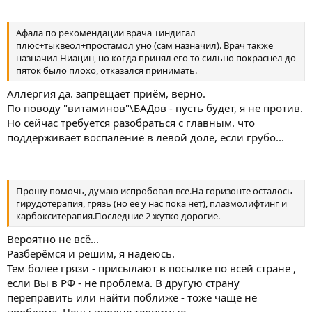
Афала по рекомендации врача +индигал
плюс+тыквеол+простамол уно (сам назначил). Врач также
назначил Ниацин, но когда принял его то сильно покраснел до
пяток было плохо, отказался принимать.
Аллергия да. запрещает приём, верно.
По поводу "витаминов"\БАДов - пусть будет, я не против.
Но сейчас требуется разобраться с главным. что
поддерживает воспаление в левой доле, если грубо...
Прошу помочь, думаю испробовал все.На горизонте осталось
гирудотерапия, грязь (но ее у нас пока нет), плазмолифтинг и
карбокситерапия.Последние 2 жутко дорогие.
Вероятно не всё...
Разберёмся и решим, я надеюсь.
Тем более грязи - присылают в посылке по всей стране ,
если Вы в РФ - не проблема. В другую страну
переправить или найти поближе - тоже чаще не