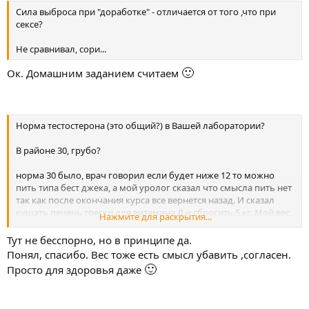
Сила выброса при "доработке" - отличается от того ,что при
сексе?
Не сравнивал, сори...
🙂
Ок. Домашним заданием считаем
Норма тестостерона (это общий?) в Вашей лаборатории?
В районе 30, грубо?
норма 30 было, врач говорил если будет ниже 12 то можно
пить типа бест джека, а мой уролог сказал что смысла пить нет
так как после окончания курса все вернется назад. И сказал
кушать печень трески для витамина Д и сбросить 5 кг. Мой вес
Нажмите для раскрытия...
87 кг рост 183 см.
Тут не бесспорно, но в принципе да.
Понял, спасибо. Вес тоже есть смысл убавить ,согласен.
🙂
Просто для здоровья даже