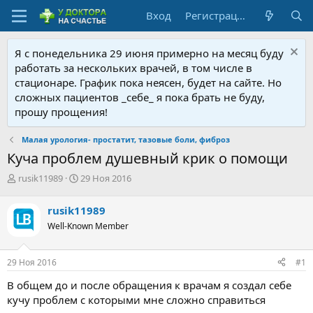
Вход
Регистрация
Я с понедельника 29 июня примерно на месяц буду
работать за нескольких врачей, в том числе в
стационаре. График пока неясен, будет на сайте. Но
сложных пациентов _себе_ я пока брать не буду,
прошу прощения!
Малая урология- простатит, тазовые боли, фиброз
Куча проблем душевный крик о помощи
А
Д
rusik11989
29 Ноя 2016
в
а
т
т
rusik11989
о
а
Well-Known Member
р
н
т
а
е
ч
29 Ноя 2016
#1
м
а
ы
л
В общем до и после обращения к врачам я создал себе
а
кучу проблем с которыми мне сложно справиться