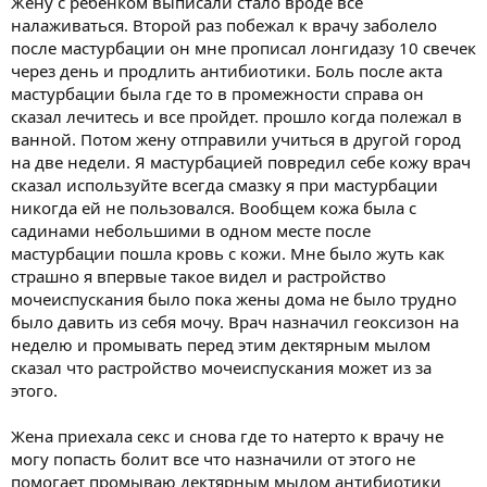
Жену с ребенком выписали стало вроде все
налаживаться. Второй раз побежал к врачу заболело
после мастурбации он мне прописал лонгидазу 10 свечек
через день и продлить антибиотики. Боль после акта
мастурбации была где то в промежности справа он
сказал лечитесь и все пройдет. прошло когда полежал в
ванной. Потом жену отправили учиться в другой город
на две недели. Я мастурбацией повредил себе кожу врач
сказал используйте всегда смазку я при мастурбации
никогда ей не пользовался. Вообщем кожа была с
садинами небольшими в одном месте после
мастурбации пошла кровь с кожи. Мне было жуть как
страшно я впервые такое видел и растройство
мочеиспускания было пока жены дома не было трудно
было давить из себя мочу. Врач назначил геоксизон на
неделю и промывать перед этим дектярным мылом
сказал что растройство мочеиспускания может из за
этого.
Жена приехала секс и снова где то натерто к врачу не
могу попасть болит все что назначили от этого не
помогает промываю дектярным мылом антибиотики