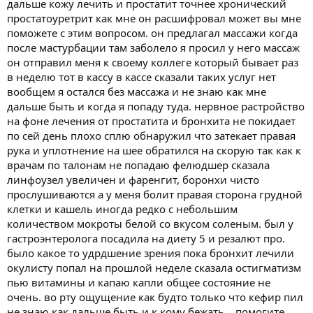
дальше кожу лечить и простатит точнее хронический
простатоуретрит как мне он расшифровал может вы мне
поможете с этим вопросом. он предлагал массажи когда
после мастурбации там заболело я просил у него массаж
он отправил меня к своему коллеге который бывает раз
в неделю тот в кассу в кассе сказали таких услуг нет
вообщем я остался без массажа и не знаю как мне
дальше быть и когда я попаду туда. нервное растройство
на фоне лечения от простатита и бронхита не покидает
по сей день плохо сплю обнаружил что затекает правая
рука и уплотнение на шее обратился на скорую так как к
врачам по талонам не попадаю фелюдшер сказала
линфоузел увеличен и фаренгит, боронхи чисто
прослушиваются а у меня болит правая сторона грудной
клетки и кашель иногда редко с небольшим
количеством мокроты белой со вкусом соленым. был у
гастроэнтеролога посадила на диету 5 и резалют про.
было какое то удрдшение зрения пока бронхит лечили
окулисту попал на прошлой неделе сказала остигматизм
пью витамины и капаю капли общее состояние не
очень. во рту ощущение как будто только что кефир пил
не знаю как дальше быть и к кому бежать... помогите