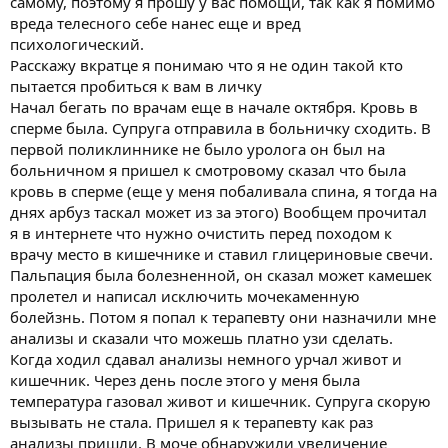
самому, поэтому я прошу у вас помощи, так как я помимо
вреда телесного себе нанес еще и вред
психологический.
Расскажу вкратце я понимаю что я не один такой кто
пытается пробиться к вам в личку
Начал бегать по врачам еще в начале октября. Кровь в
сперме была. Супруга отправила в больничку сходить. В
первой поликлиннике не было уролога он был на
больничном я пришел к смотровому сказал что была
кровь в сперме (еще у меня побаливала спина, я тогда на
днях арбуз таскал может из за этого) Вообщем прочитал
я в интернете что нужно очистить перед походом к
врачу место в кишечнике и ставил глицериновые свечи.
Пальпация была болезненной, он сказал может камешек
пролетел и написал исключить мочекаменную
болейзнь. Потом я попал к терапевту они назначили мне
анализы и сказали что можешь платно узи сделать.
Когда ходил сдавал анализы немного урчал живот и
кишечник. Через день после этого у меня была
температура газовал живот и кишечник. Супруга скорую
вызывать не стала. Пришел я к терапевту как раз
анализы пришли. В моче обнаружили увеличение