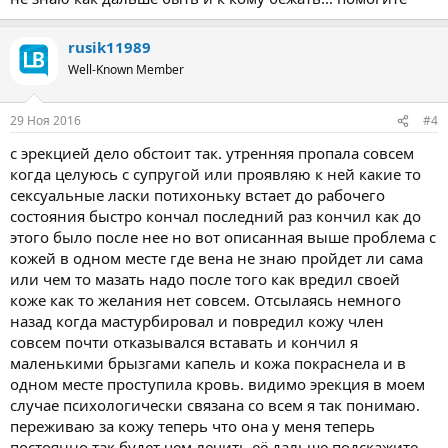
rusik11989
Well-Known Member
29 Ноя 2016
#4
с эрекцией дело обстоит так. утренняя пропала совсем
когда целуюсь с супругой или проявляю к ней какие то
сексуальные ласки потихоньку встает до рабочего
состояния быстро кончал последний раз кончил как до
этого было после нее но вот описанная выше проблема с
кожей в одном месте где вена не знаю пройдет ли сама
или чем то мазать надо после того как вредил своей
коже как то желания нет совсем. Отсылаясь немного
назад когда мастурбировал и повредил кожу член
совсем почти отказывался вставать и кончил я
маленькими брызгами капель и кожа покраснела и в
одном месте проступила кровь. видимо эрекция в моем
случае психологически связана со всем я так понимаю.
переживаю за кожу теперь что она у меня теперь
постоянно так будет чем лечить её дальше подскажите