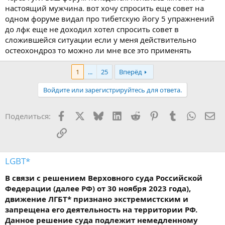
настоящий мужчина. вот хочу спросить еще совет на
одном форуме видал про тибетскую йогу 5 упражнений
до лфк еще не доходил хотел спросить совет в
сложившейся ситуации если у меня действительно
остеохондроз то можно ли мне все это применять
1
...
25
Вперёд
Войдите или зарегистрируйтесь для ответа.
Facebook
X
Bluesky
LinkedIn
Reddit
Pinterest
Tumblr
WhatsA
Эл
Поделиться:
Ссылка
LGBT*
В связи с решением Верховного суда Российской
Федерации (далее РФ) от 30 ноября 2023 года),
движение ЛГБТ* признано экстремистским и
запрещена его деятельность на территории РФ.
Данное решение суда подлежит немедленному