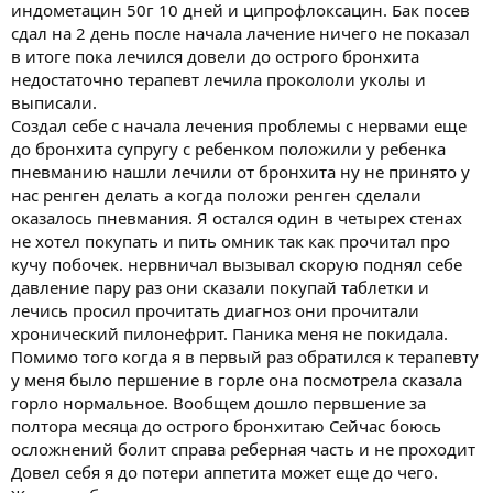
индометацин 50г 10 дней и ципрофлоксацин. Бак посев
сдал на 2 день после начала лачение ничего не показал
в итоге пока лечился довели до острого бронхита
недостаточно терапевт лечила прокололи уколы и
выписали.
Создал себе с начала лечения проблемы с нервами еще
до бронхита супругу с ребенком положили у ребенка
пневманию нашли лечили от бронхита ну не принято у
нас ренген делать а когда положи ренген сделали
оказалось пневмания. Я остался один в четырех стенах
не хотел покупать и пить омник так как прочитал про
кучу побочек. нервничал вызывал скорую поднял себе
давление пару раз они сказали покупай таблетки и
лечись просил прочитать диагноз они прочитали
хронический пилонефрит. Паника меня не покидала.
Помимо того когда я в первый раз обратился к терапевту
у меня было першение в горле она посмотрела сказала
горло нормальное. Вообщем дошло первшение за
полтора месяца до острого бронхитаю Сейчас боюсь
осложнений болит справа реберная часть и не проходит
Довел себя я до потери аппетита может еще до чего.