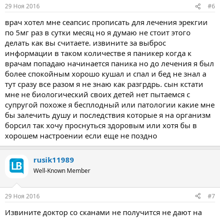
29 Ноя 2016
#6
врач хотел мне сеапсис прописать для лечения эрекгии
по 5мг раз в сутки месяц но я думаю не стоит этого
делать как вы считаете. извините за выброс
информации в таком количестве я паникер когда к
врачам попадаю начинается паника но до лечения я был
более спокойным хорошо кушал и спал и бед не знал а
тут сразу все разом я не знаю как разгрдрь. сын кстати
мне не биологический своих детей нет пытаемся с
супругой похоже я бесплодный или патологии какие мне
бы залечить душу и последствия которые я на организм
борсил так хочу проснуться здоровым или хотя бы в
хорошем настроении если еще не поздно
rusik11989
Well-Known Member
29 Ноя 2016
#7
Извините доктор со сканами не получится не дают на