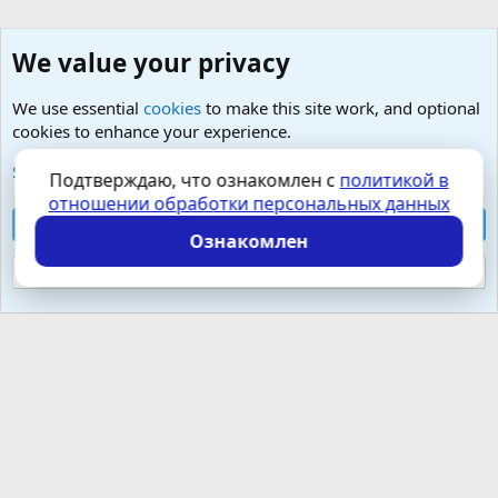
We value your privacy
We use essential
cookies
to make this site work, and optional
cookies to enhance your experience.
Малая урология- простатит, тазовые боли, фиброз
See further information and configure your preferences
Подтверждаю, что ознакомлен с
политикой в
отношении обработки персональных данных
Cookies
Russian (RU)
Accept all cookies
Контактная форма
Условия и правила
Ознакомлен
Политика конфиденциальности
Помощь
Главная
R
S
Reject optional cookies
S
Локализация от
XenForo.Info