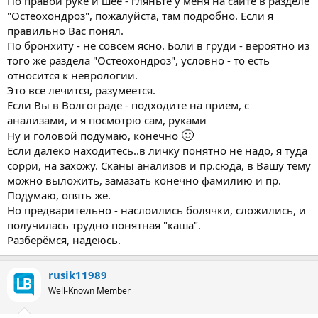
По правой руке и шее - гляньте у меня на сайте в разделе
"Остеохондроз", пожалуйста, там подробно. Если я
правильно Вас понял.
По бронхиту - не совсем ясно. Боли в груди - вероятно из
того же раздела "Остеохондроз", условно - то есть
относится к неврологии.
Это все лечится, разумеется.
Если Вы в Волгограде - подходите на прием, с
анализами, и я посмотрю сам, руками
🙂
Ну и головой подумаю, конечно
Если далеко находитесь..в личку понятно не надо, я туда
сорри, на захожу. Сканы анализов и пр.сюда, в Вашу тему
можно выложить, замазать конечно фамилию и пр.
Подумаю, опять же.
Но предварительно - наслоились болячки, сложились, и
получилась трудно понятная "каша".
Разберёмся, надеюсь.
rusik11989
Well-Known Member