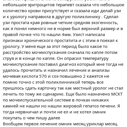
небольшое эритроцитов терапевт сказала что небольшое
количество крови присутствует и сказала иди делай узи
и к урологу направила в другую поликлинику . Сделал
узи простата края ровные четкие средняя эхогенность,
как я понял немного не в норме был верхний размер и в
правой почке что то нашли 4мм. Узист написала
признаки хронического простатита и с этим я поехал к
урологу. У меня еще за этот период было какое то
расстройство мочеиспускания сначала по капле потом
струя и в конце по капле. Он опрасил температуру
мочеиспускание поставил диагноз который мне тогда не
удалось прочитать и назначил лечение и анализы
мочевая кислота 570 и соэ повышено 2 кажется не
помню точно с этой поликлинникой теперь все
пришлось сдать карточку так как местный уролог не стал
лечить по тому же сценарию. Еще было назначено МСКТ
по мочеиспускательной системе в почках никаких
камней не нашли но нашли жировой гепатоз печени. Я
тогда нервничал и почти не ел и не хотел омник
покупать о чем пишу далее
Вообщем первое лечение омник месяц уриклар месяц