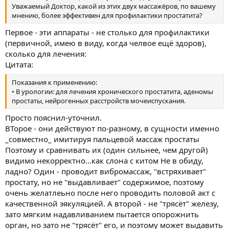
Уважаемый Доктор, какой из этих двух массажёров, по вашему
мнению, более эффективен для профилактики простатита?
Первое - эти аппараты - не столько для профилактики
(первичной, имею в виду, когда челвое ещё здоров),
сколько для лечения:
Цитата:
Показания к применению:
• В урологии: для лечения хронического простатита, аденомы
простаты, нейрогенных расстройств мочеиспускания.
Просто пояснил-уточнил.
ВТорое - они действуют по-разному, в сущности именно
_совместно_ имитируя пальцевой массаж простаты
Поэтому и сравнивать их (один сильнее, чем другой)
видимо некорректно...как слона с китом Не в обиду,
ладно? Один - проводит вибромассаж, "встряхивает"
простату, но не "выдавливает" содержимое, поэтому
очень желатлеьно после него проводить половой акт с
качественной эякуляцией. А второй - не "трясёт" железу,
зато мягким надавливанием пытается опорожнить
орган, но зато не "трясёт" его, и поэтому может выдавить