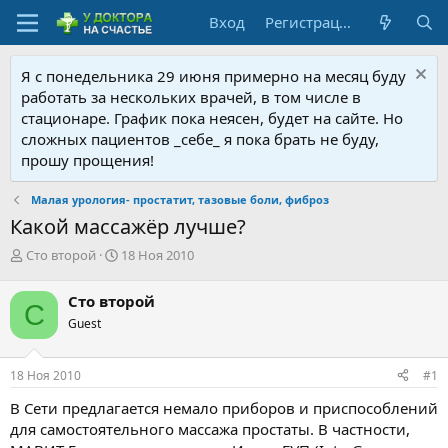
Вход
Регистрация
Я с понедельника 29 июня примерно на месяц буду
работать за нескольких врачей, в том числе в
стационаре. График пока неясен, будет на сайте. Но
сложных пациентов _себе_ я пока брать не буду,
прошу прощения!
Малая урология- простатит, тазовые боли, фиброз
Какой массажёр лучше?
А
Д
Сто второй
18 Ноя 2010
в
а
т
т
Сто второй
С
о
а
Guest
р
н
т
а
е
ч
18 Ноя 2010
#1
м
а
ы
л
В Сети предлагается немало приборов и приспособлений
а
для самостоятельного массажа простаты. В частности,