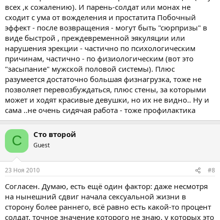
всех ,к сожалению). И парень-солдат или монах не
сходит с ума от вожделения и простатита Побочный
эффект - после возвращения - могут быть "сюрпризы" в
виде быстрой , преждевременной эякуляции или
нарушения эрекции - частично по психологическим
причинам, частично - по физиологическим (вот это
"засыпание" мужской половой системы). Плюс
разумеется достаточно большая физнагрузка, тоже не
позволяет перевозбуждаться, плюс стены, за которыми
может и ходят красивые девушки, но их не видно.. Ну и
сама ..не очень сидячая работа - тоже профилактика
Сто второй
С
Guest
23 Ноя 2010
#8
Согласен. Думаю, есть ещё один фактор: даже несмотря
на нынешний сдвиг начала сексуальной жизни в
сторону более раннего, всё равно есть какой-то процент
солдат, точное значение которого не знаю, у которых это