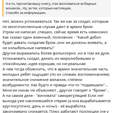
А я-то, прочитав вашу книгу, стал волноваться за бедных
монахов... Ну, за тех, которые настоящие.
Спасибо за информацию.
Нет, можно успокаиваться. Так же как за солдат, которым
по многочисленным слухам дают в армии бром
Утром не написал ,спешил, сейчас время есть немножко
Как сказал один военный, полковник - "Какой дебил
будет давать солдатам бром..они же должны воевать, а
не колыбельные напевать!"
Другие выражались более фольклорно ,но в том же духе.
Успокаивать солдат, делать их миролюбивыми и
спокойными..идея хорошая, но не-реальная
А чем тогда объяснить, что в армии значительная часть
молодых ребят ощущает (по их словам, воспоминаниям)
значительное снижение желания, степени
возбудимости. Как будто и правда что-то "подмешали"...
Многие никак не объясняют , другие говорят о "броме"..
А на самом деле - "виновата" саморегуляция! Если нет
выхода уже накопившейся сперме (а она вырабатывается
круглосуточно, день и ночь!) - её выработка
закономерно снижается. Плюс работают поллюции (не у