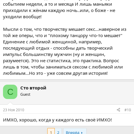
событием недели, а то и месяца И лишь маньяки
приходили к жёнам каждую ночь..или, о боже - не
уходили вообще!
Мысли о том, что творчеству мешает секс...наверное из
той же оперы, что и "плохому танцору что-то мешает"
Единение с любимой женщиной, например,
последующий отдых - способны дать творческий
импульс большинству мужчин (ну и женщин,
разумеется). Это не статистика, это практика. Вопрос
лишь в том, чтобы заниматься сексом с любимой или
любимым...Но это - уже совсем другая история!
Сто второй
С
Guest
23 Ноя 2010
#10
ИМХО, хорошо, когда у каждого есть своё ИМХО!
1
2
Вперёд