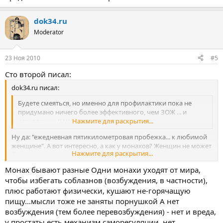
dok34.ru
Moderator
23 Ноя 2010
#5
Сто второй писал:
dok34.ru писал:
Будете смеяться, но именно для профилактики пока не
придумано ничего более эффективного, чем ЗОЖ ... и
регулярную
качественную
Нажмите для раскрытия...
половую жизнь.
Ну да: "ежедневная пятикилометровая пробежка... к любимой
женщине". А вот интересно, а как у монахов? Женщин не может
Нажмите для раскрытия...
быть в принципе, их заменители - это грех. Чаще ли монахи
страдают от проблем с предстательной железой? Просто
Монах бывают разные Одни монахи уходят от мира,
любопытно.
чтобы избегать соблазнов (возбуждения, в частности),
плюс работают физически, кушают не-горячащую
пищу...мысли тоже не заняты порнушкой А нет
возбуждения (тем более перевозбуждения) - нет и вреда,
у простаты есть механизм саморегуляции..нет