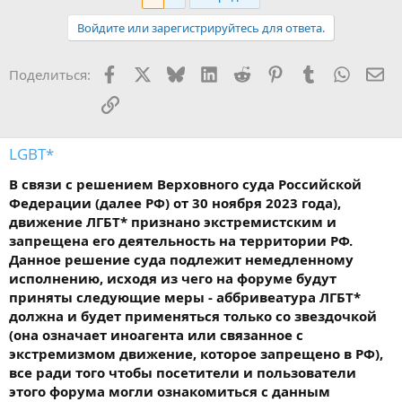
Войдите или зарегистрируйтесь для ответа.
Facebook
X
Bluesky
LinkedIn
Reddit
Pinterest
Tumblr
WhatsA
Эл
Поделиться:
Ссылка
LGBT*
В связи с решением Верховного суда Российской
Федерации (далее РФ) от 30 ноября 2023 года),
движение ЛГБТ* признано экстремистским и
запрещена его деятельность на территории РФ.
Данное решение суда подлежит немедленному
исполнению, исходя из чего на форуме будут
приняты следующие меры - аббривеатура ЛГБТ*
должна и будет применяться только со звездочкой
(она означает иноагента или связанное с
экстремизмом движение, которое запрещено в РФ),
все ради того чтобы посетители и пользователи
этого форума могли ознакомиться с данным