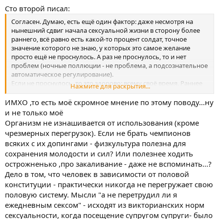
Сто второй писал:
Согласен. Думаю, есть ещё один фактор: даже несмотря на
нынешний сдвиг начала сексуальной жизни в сторону более
раннего, всё равно есть какой-то процент солдат, точное
значение которого не знаю, у которых это самое желание
просто ещё не проснулось. А раз не проснулось, то и нет
проблем (ночные поллюции - не проблема, а подсознательное
автоматическое регулирование).
Если не проснулось, то это здорово: всему своё время. Раннее
Нажмите для раскрытия...
начало сексуальной жизни
может привести
к ускоренному
износу организма, к преждевременной старости и, самое
ИМХО ,то есть моё скромное мнение по этому поводу...ну
главное, к снижению творческих способностей. Ибо, как
и не только моё
прочитал в какой-то йоговской литературе, источник
Организм не изнашивается от использования (кроме
творческой энергии тот же самый, что и сексуальной:
чрезмерных перегрузок). Если не брать чемпионов
чрезмерно тратя её на секс, становимся творческими
всяких с их допингами - физкультура полезна для
импотентами. Впрочем, у каждого свой запас этой энергии.
сохранения молодости и сил? Или полезнее ходить
Как пелось в одной песне, "Вторая молодость приходит к тому,
кто первую сберёг".
острожненько ,про закаливание - даже не вспоминать...?
Дело в том, что человек в зависимости от половой
конституции - практически никогда не перегружает свою
половую систему. Мысли "а не перетрудил ли я
ежедневным сексом" - исходят из викторианских норм
сексуальности, когда посещение супругом супруги- было