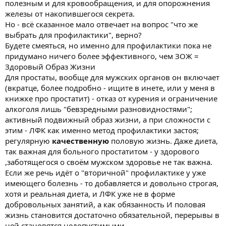
полезным и для кровообращения, и для опорожнения
железы от накопившегося секрета.
Но - всё сказанное мало отвечает на вопрос "что же
выбрать для профилактики", верно?
Будете смеяться, но именно для профилактики пока не
придумано ничего более эффективного, чем ЗОЖ =
Здоровый Образ Жизни
Для простаты, вообще для мужских органов он включает
(вкратце, более подробно - ищите в инете, или у меня в
книжке про простатит) - отказ от курения и ограничение
алкоголя лишь "бевзредными разновидностями";
активный подвижный образ жизни, а при сложности с
этим - ЛФК как именно метод профилактики застоя;
регулярную
качественную
половую жизнь. Даже диета,
так важная для больного простатитом - у здорового
,заботящегося о своём мужском здоровье не так важна.
Если же речь идёт о "вторичной" профилактике у уже
имеющего болезнь - то добавляется и довольно строгая,
хотя и реальная диета, и ЛФК уже не в форме
добровольных занятий, а как обязанность И половая
жизнь становится достаточно обязательной, перерывы в
ней становятся недопустимыми.