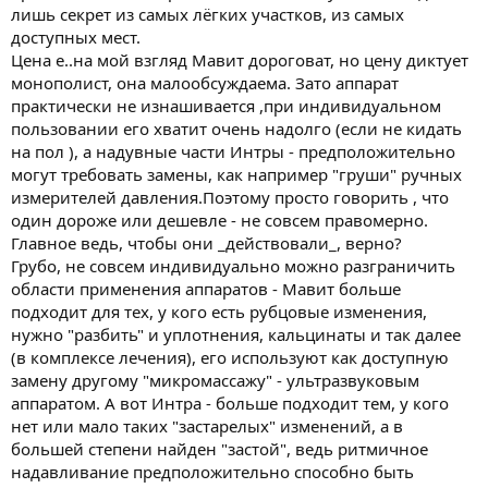
лишь секрет из самых лёгких участков, из самых
доступных мест.
Цена е..на мой взгляд Мавит дороговат, но цену диктует
монополист, она малообсуждаема. Зато аппарат
практически не изнашивается ,при индивидуальном
пользовании его хватит очень надолго (если не кидать
на пол ), а надувные части Интры - предположительно
могут требовать замены, как например "груши" ручных
измерителей давления.Поэтому просто говорить , что
один дороже или дешевле - не совсем правомерно.
Главное ведь, чтобы они _действовали_, верно?
Грубо, не совсем индивидуально можно разграничить
области применения аппаратов - Мавит больше
подходит для тех, у кого есть рубцовые изменения,
нужно "разбить" и уплотнения, кальцинаты и так далее
(в комплексе лечения), его используют как доступную
замену другому "микромассажу" - ультразвуковым
аппаратом. А вот Интра - больше подходит тем, у кого
нет или мало таких "застарелых" изменений, а в
большей степени найден "застой", ведь ритмичное
надавливание предположительно способно быть