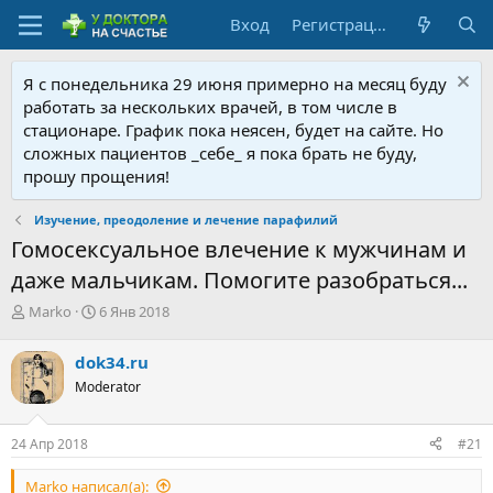
Вход
Регистрация
Я с понедельника 29 июня примерно на месяц буду
работать за нескольких врачей, в том числе в
стационаре. График пока неясен, будет на сайте. Но
сложных пациентов _себе_ я пока брать не буду,
прошу прощения!
Изучение, преодоление и лечение парафилий
Гомосексуальное влечение к мужчинам и
даже мальчикам. Помогите разобраться...
А
Д
Marko
6 Янв 2018
в
а
т
т
dok34.ru
о
а
Moderator
р
н
т
а
е
ч
24 Апр 2018
#21
м
а
ы
л
Marko написал(а):
а