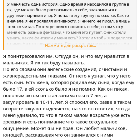
У меня есть одна история. Одно время я находился в группе в
вк, где можно было рассказывать о себе, знакомиться с
другими парнями и т.д. Я попал в эту группу по ссылке. Как то
вначале, я не проявлял активности. Я ничего не писал, а лишь
только читал. Потом решился написать о себе, о том что у
меня есть разные фантазии, что меня это пугает. Они хотели
узнать, какие фантазии у меня есть? Хотели чтобы я поделился
с ними. Но я отговаривал их. Писал, что им не понравится. Но
Нажмите для раскрытия...
всё же они не угомонились и пришлось мне всё рассказать. Но
как рассказать, я им показал фото, с интернета. Там были фото
Я поинтресовался им. Откуда он, и что ему нравится в
обнажённых парней лет 11, 12, и старше. Они отнеслись к этому
мальчиках. Я их так буду называть.
спокойно. Спросили у меня, нравятся ли они мне. Я ответил,
По его словам они ангельские создания, с чистыми и
что мне нравится их тело, да и не только юношей но и
жизнерадостными глазами. От него я узнал, что у него
девушек. Мне нравится, красивое, стройное, правильной
есть сын. Есть жена, которая родила ему сына, когда ему
формы тело. Как статуи Микеланджело к примеру. У меня нет
было 17, а ей сколько было я не помню. Как он писал,
интереса вступить с ними в половой акт. Заняться с ним
оральным сексом. Позже, мне в личку написал мужчина лет 30.
половым актом он стал заниматься в 7 лет, а
Написал, то что ему такие фото нравятся. Хороший вкус.
эакулировать в 10-11, лет. Я спросил его, разве в таком
Написал, что него есть архивы фото видео такого типажа.
возрасте эакулят выделяется, на что он ответил, что да.
Меня удивило, то что в таком малом возрасте уже есть
эрекция и есть понимание что такое сексуальное
ощущение. Может я и не прав. Он любит мальчиков,
юношей, рассказывая что он занимался с ними