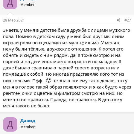
Д
ц
Member
и
и
:
28 Мар 2021
#27
Знаете, у меня в детстве была дружба с лицами мужского
пола. Помню в детском саду у меня был друг мы с ним
играли роли по сценарию из мультфильма. У меня к
нему были тёплые, дружеские отношения. Я хотел его
обнять и сидеть с ним рядом. Да, я тоже смотрю и на
парней и на девчёнок моего возраста и по младше. Я
даже бываю сравниваю парней своего возраста или
помладше с собой. Но иногда представляю кого тот из
🙂
них голыми. Пфф...
не знаю почему так я делаю, это у
меня в голове такой образ появляется и я как будто через
рентген очки с цветным фильтром смотрю на них. Но
мне это не нравится. Правда, не нравится. В детстве у
меня такого не было.
Давид
Д
Member