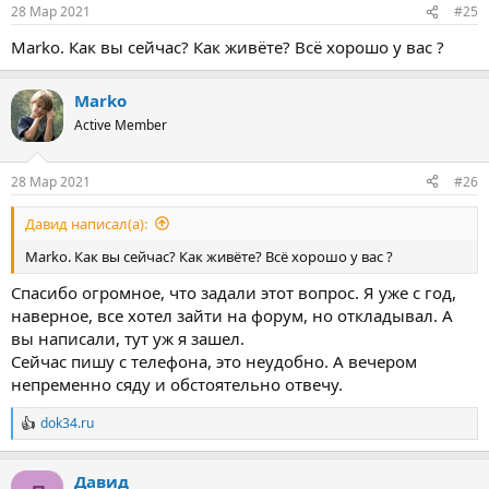
:
28 Мар 2021
#25
Marko. Как вы сейчас? Как живёте? Всё хорошо у вас ?
Marko
Active Member
28 Мар 2021
#26
Давид написал(а):
Marko. Как вы сейчас? Как живёте? Всё хорошо у вас ?
Спасибо огромное, что задали этот вопрос. Я уже с год,
наверное, все хотел зайти на форум, но откладывал. А
вы написали, тут уж я зашел.
Сейчас пишу с телефона, это неудобно. А вечером
непременно сяду и обстоятельно отвечу.
dok34.ru
Р
е
а
Давид
к