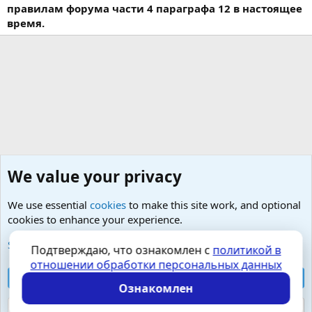
правилам форума части 4 параграфа 12 в настоящее
время.
We value your privacy
We use essential
cookies
to make this site work, and optional
cookies to enhance your experience.
Изучение, преодоление и лечение парафилий
See further information and configure your preferences
Подтверждаю, что ознакомлен с
политикой в
отношении обработки персональных данных
Cookies
Russian (RU)
Accept all cookies
Контактная форма
Условия и правила
Ознакомлен
Политика конфиденциальности
Помощь
Главная
R
S
Reject optional cookies