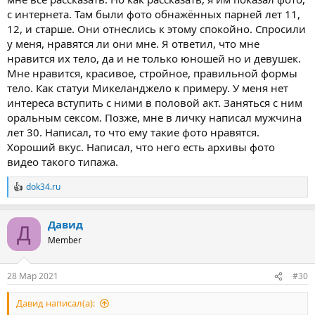
с интернета. Там были фото обнажённых парней лет 11,
12, и старше. Они отнеслись к этому спокойно. Спросили
у меня, нравятся ли они мне. Я ответил, что мне
нравится их тело, да и не только юношей но и девушек.
Мне нравится, красивое, стройное, правильной формы
тело. Как статуи Микеланджело к примеру. У меня нет
интереса вступить с ними в половой акт. Заняться с ним
оральным сексом. Позже, мне в личку написал мужчина
лет 30. Написал, то что ему такие фото нравятся.
Хороший вкус. Написал, что него есть архивы фото
видео такого типажа.
dok34.ru
Р
е
а
Давид
к
Д
ц
Member
и
и
:
28 Мар 2021
#30
Давид написал(а):