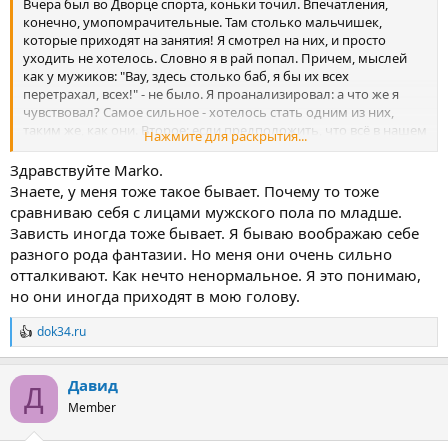
Вчера был во Дворце спорта, коньки точил. Впечатления,
конечно, умопомрачительные. Там столько мальчишек,
которые приходят на занятия! Я смотрел на них, и просто
уходить не хотелось. Словно я в рай попал. Причем, мыслей
как у мужиков: "Вау, здесь столько баб, я бы их всех
перетрахал, всех!" - не было. Я проанализировал: а что же я
чувствовал? Самое сильное - хотелось стать одним из них,
таким же, как они. Второе: если предположить, что всё в нашем
Нажмите для раскрытия...
мире состоит из энергии, и всё излучает вибрации (тяжелые
или радостные, светлые - тонкие), то во дворце спорта от
Здравствуйте Marko.
мальчишек исходили светлые тонкие вибрации радости,
Знаете, у меня тоже такое бывает. Почему то тоже
жизнерадостности, непосредственности, счастья. И я, попав в
сравниваю себя с лицами мужского пола по младше.
это поле, словно в другом мире очутился. Противовес:
Зависть иногда тоже бывает. Я бываю воображаю себе
утренний вагон метро, полный взрослых. Вот там тяжёлые
разного рода фантазии. Но меня они очень сильно
негативные вибрации, хочется поскорее выйти.
отталкивают. Как нечто ненормальное. Я это понимаю,
Я описал свои ощущения с целью: вдруг это вам поможет,
но они иногда приходят в мою голову.
Борис.
dok34.ru
Р
е
а
Давид
к
Д
ц
Member
и
и