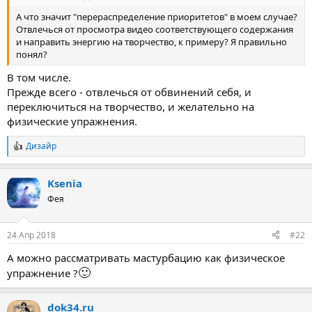
А что значит "перераспределение приоритетов" в моем случае?
Отвлечься от просмотра видео соответствующего содержания
и направить энергию на творчество, к примеру? Я правильно
понял?
В том числе.
Прежде всего - отвлечься от обвинений себя, и
переключиться на творчество, и желательно на
физические упражнения.
Дизайр
Р
е
а
Ksenia
к
ц
Фея
и
и
:
24 Апр 2018
#22
А можно рассматривать мастурбацию как физическое
🙂
упражнение ?
dok34.ru