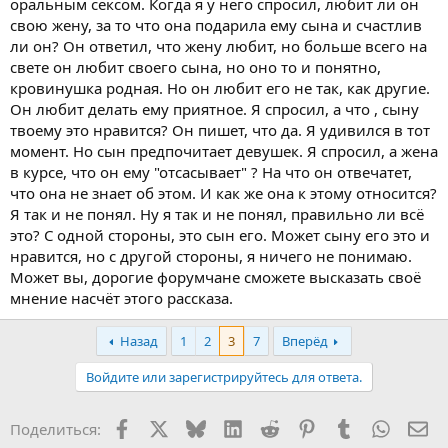
оральным сексом. Когда я у него спросил, любит ли он
свою жену, за то что она подарила ему сына и счастлив
ли он? Он ответил, что жену любит, но больше всего на
свете он любит своего сына, но оно то и понятно,
кровинушка родная. Но он любит его не так, как другие.
Он любит делать ему приятное. Я спросил, а что , сыну
твоему это нравится? Он пишет, что да. Я удивился в тот
момент. Но сын предпочитает девушек. Я спросил, а жена
в курсе, что он ему "отсасывает" ? На что он отвечатет,
что она не знает об этом. И как же она к этому относится?
Я так и не понял. Ну я так и не понял, правильно ли всё
это? С одной стороны, это сын его. Может сыну его это и
нравится, но с другой стороны, я ничего не понимаю.
Может вы, дорогие форумчане сможете высказать своё
мнение насчёт этого рассказа.
Назад
1
2
3
7
Вперёд
Войдите или зарегистрируйтесь для ответа.
Facebook
X
Bluesky
LinkedIn
Reddit
Pinterest
Tumblr
WhatsA
Эл
Поделиться: