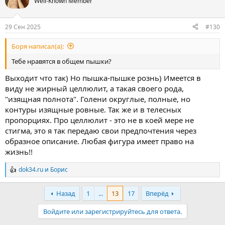
Well-Known Member
29 Сен 2025
#130
Боpя написал(а):
Тебе нравятся в общем пышки?
Выходит что так) Но пышка-пышке рознь) Имеется в
виду не жирный целлюлит, а такая своего рода,
"изящная полнота". Голени округлые, полные, но
контуры изящные ровные. Так же и в телесных
пропорциях. Про целлюлит - это не в коей мере не
стигма, это я так передаю свои предпочтения через
образное описание. Любая фигура имеет право на
жизнь!!
dok34.ru
и
Борис
Р
е
а
Назад
1
...
13
17
Вперёд
к
ц
Войдите или зарегистрируйтесь для ответа.
и
и