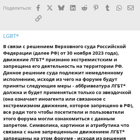
:
Facebook
X
Bluesky
LinkedIn
Reddit
Pinterest
Tumblr
WhatsA
Эл
Поделиться:
Ссылка
LGBT*
В связи с решением Верховного суда Российской
Федерации (далее РФ) от 30 ноября 2023 года),
движение ЛГБТ* признано экстремистским и
запрещена его деятельность на территории РФ.
Данное решение суда подлежит немедленному
исполнению, исходя из чего на форуме будут
приняты следующие меры - аббривеатура ЛГБТ*
должна и будет применяться только со звездочкой
(она означает иноагента или связанное с
экстремизмом движение, которое запрещено в РФ),
все ради того чтобы посетители и пользователи
этого форума могли ознакомиться с данным
запретом. Символика, картинки и атрибутика что
связана с ныне запрещенным движением ЛГБТ*
запрещены на этом форуме - исходя из решения