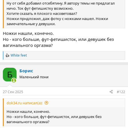
Ну от себя добавил отсебятину. Я автору темы не предлагал
ножками. А так же активные роли, где я ласкаю ножки.
ничо. Ток фут фетишистку возможно.
Если тебе тоже не безразлична тема фут-фетиша и ты
Хотите сказать я плохого насоветовал?
рада такому союзу, с таким мужчиной, приятно будет
Ножки прндложил, даж фотку с ножками нашел. Ножки
😉
познакомиться
Если для тебя столь же неприемлимы
замечательные у девушки.
вагинальные сношения, то со мной ты можешь быть
Ножки нашли, конечно.
полностью уверена что на это не будет даже намёка!!!
Но - кого больше, фут-фетишисток, или девушек без
Зато твои лапки будут всегда в центре моего внимания.
вагинального оргазма?
Какие мне девушки нравятся?
😉
Ну полноватые, особенно в икрах
.
White feet
Р
Если ты любишь стягивать волосы в хвостик, это тоже
е
😉
очень приятно
а
Борис
к
А в отношениях человечная одним словом. Которой я
Б
ц
Маленький пони
мог бы довериться полностью, а она бы доверилась мне.
и
Без фальши, интриг, "гостинга" и снобизма. Ведь сколь
и
:
бы ни была важна сексуальность, человечность не
27 Сен 2025
#122
менее важна!!
Ну в целом как-то так, а остальные нюансы, если
dok34.ru написал(а):
захочешь, в личной переписке сможем обсудить.
Ножки нашли, конечно.
Последнее редактирование:
20 Сен 2025
Но - кого больше, фут-фетишисток, или девушек без
вагинального оргазма?
Свидетель
Р