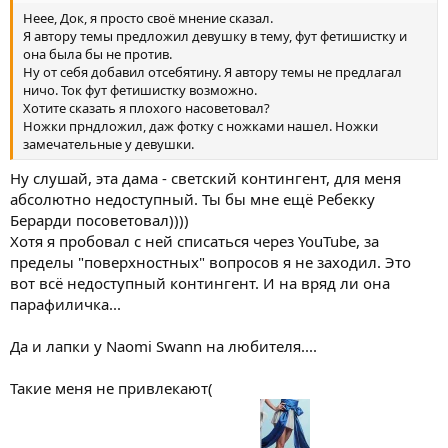
Неее, Док, я просто своё мнение сказал.
Я автору темы предложил девушку в тему, фут фетишистку и
она была бы не против.
Ну от себя добавил отсебятину. Я автору темы не предлагал
ничо. Ток фут фетишистку возможно.
Хотите сказать я плохого насоветовал?
Ножки прндложил, даж фотку с ножками нашел. Ножки
замечательные у девушки.
Ну слушай, эта дама - светский контингент, для меня
абсолютно недоступный. Ты бы мне ещё Ребекку
Берарди посоветовал))))
Хотя я пробовал с ней списаться через YouTube, за
пределы "поверхностных" вопросов я не заходил. Это
вот всё недоступный контингент. И на вряд ли она
парафиличка...
Да и лапки у Naomi Swann на любителя....
Такие меня не привлекают(