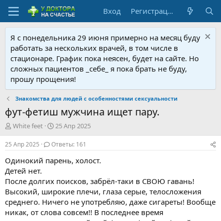
Вход
Регистрация
Я с понедельника 29 июня примерно на месяц буду
работать за нескольких врачей, в том числе в
стационаре. График пока неясен, будет на сайте. Но
сложных пациентов _себе_ я пока брать не буду,
прошу прощения!
Знакомства для людей с особенностями сексуальности
фут-фетиш мужчина ищет пару.
А
Д
White feet
25 Апр 2025
в
а
т
т
25 Апр 2025
Ответы: 161
о
а
Одинокий парень, холост.
р
н
т
а
Детей нет.
е
ч
После долгих поисков, забрёл-таки в СВОЮ гавань!
м
а
Высокий, широкие плечи, глаза серые, телосложения
ы
л
среднего. Ничего не употребляю, даже сигареты! Вообще
а
никак, от слова совсем!! В последнее время