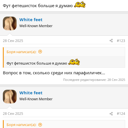
е
Фут фетешисток больше я думаю
а
к
ц
White feet
и
и
Well-Known Member
:
28 Сен 2025
#123
Боpя написал(а):
Фут фетешисток больше я думаю
Вопрос в том, сколько среди них парафиличек...
Последнее редактирование:
28 Сен 2025
White feet
Well-Known Member
28 Сен 2025
#124
Боpя написал(а):