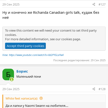
:
29 Сен 2025
#127
Ну и конечно же Richanda Canadian girls talk, кудаж без
неё
To view this content we will need your consent to set third party
cookies.
For more detailed information, see our
cookies page
.
Accept third party cookies
View: https://www.youtube.com/watch?v=Xd2PYGLaYw4
Последнее редактирование:
29 Сен 2025
Борис
Б
Маленький пони
29 Сен 2025
#128
White feet написал(а):
Да и лапки у Naomi Swann на любителя....