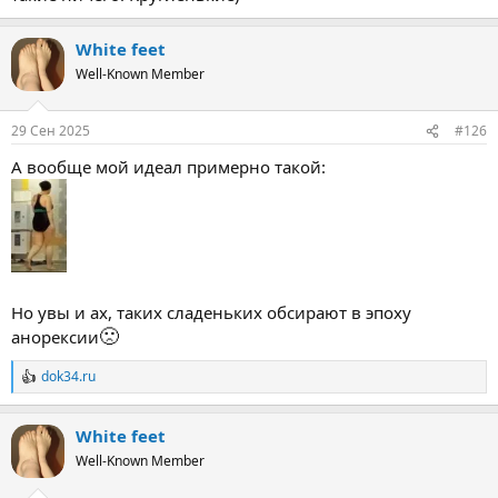
White feet
Well-Known Member
29 Сен 2025
#126
А вообще мой идеал примерно такой:
Но увы и ах, таких сладеньких обсирают в эпоху
🙁
анорексии
dok34.ru
Р
е
а
White feet
к
ц
Well-Known Member
и
и