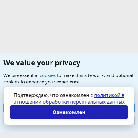
We value your privacy
We use essential
cookies
to make this site work, and optional
cookies to enhance your experience.
Любые вопросы от Гостей - анонимно
See further information and configure your preferences
Подтверждаю, что ознакомлен с
политикой в
отношении обработки персональных данных
Cookies
Russian (RU)
Accept all cookies
Контактная форма
Условия и правила
Ознакомлен
Политика конфиденциальности
Помощь
Главная
R
S
Reject optional cookies
S
Локализация от
XenForo.Info