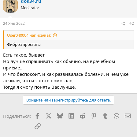
dok34.ru
Moderator
24 Янв 2022
#2
User040004 написал(а):
Фиброз простаты
Есть такое, бывает.
Но лучше спрашивать как обычно, на врачебном
приёме...
И что беспокоит, и как развивалась болезни, и чем уже
лечили, что из этого помогало,..
Тогда я смогу понять Вас лучше.
Войдите или зарегистрируйтесь для ответа.
Facebook
X
Bluesky
LinkedIn
Reddit
Pinterest
Tumblr
WhatsA
Эл
Поделиться:
Ссылка