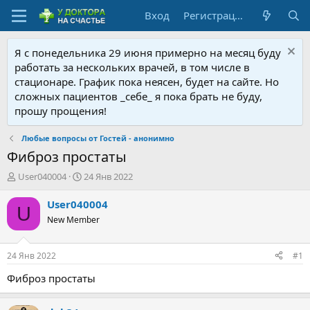
Вход
Регистрация
Я с понедельника 29 июня примерно на месяц буду
работать за нескольких врачей, в том числе в
стационаре. График пока неясен, будет на сайте. Но
сложных пациентов _себе_ я пока брать не буду,
прошу прощения!
Любые вопросы от Гостей - анонимно
Фиброз простаты
А
Д
User040004
24 Янв 2022
в
а
т
т
User040004
U
о
а
New Member
р
н
т
а
е
ч
24 Янв 2022
#1
м
а
ы
л
Фиброз простаты
а