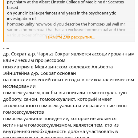
psychiatry at the Albert Einstein College of Medicine dr. Socrates
based
on your clinical experiences and years in the psychoanalytic
investigation of
homosexuality how would you describe the homosexual well mr.
sanon a homosexual that has an exclusive homosexual and their
various types of homosexual their
Нажмите для раскрытия...
homosexual behavior which is not true homosexuality is the person
who out of
.....
inner necessity must engage in homosexual relations are there
др. Сократ д-р. Чарльз Сократ является ассоциированным
otherwise
клиническим профессором
he experiences a great deal of anxiety he's a product really of a
психиатрия в Медицинском колледже Альберта
process of
Эйнштейна д-р. Сократ основан
very very bad child-rearing practices which every which have caused
на ваш клинический опыт и годы в психоаналитическом
certain
difficulties in its own sense of identity certain types of anxieties and
исследовании
certain other inner conflicts which make him on many occasions
гомосексуализм, как бы вы описали гомосексуальную
have an
доброту. санон, гомосексуалист, который имеет
equilibrium which is quite unstable as a matter of fact the
эксклюзивного гомосексуалиста и их различные типы
homosexual act
гомосексуалистов
itself we now conceive of analytically as an exquisitely designed
гомосексуальное поведение, которое не является
symptom which
helps keep him keep him in equilibrium and that's why homosexual
истинным гомосексуализмом, является тем, кто из
counseling
внутренняя необходимость должна участвовать в
session Tampa with this very very delicate balance those people
гомосексуальных отношениях, иначе