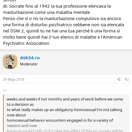
dr. Socrate fino al 1942 la tua professione elencava la
masturbazione come una malattia mentale
Penso che sì o no la masturbazione compulsiva sia ancora
una forma di disturbo psichiatrico sebbene non sia elencata
nel DSM 2, quindi tu ne hai una tua perché è una forma sì
molto bene quindi hai il tuo elenco di malattie e l'American
Psychiatric Association
dok34.ru
Moderator
29 Мар 2018
#2
...
weeks and weeks if not months and years of work before we come
to a decision as
to what really makes up an obligatory homosexual I'm not talking
now about
homosexual behavior encounters engaged in for a variety of
reasons and now
because society tells us it's okay the effect of this on society will be