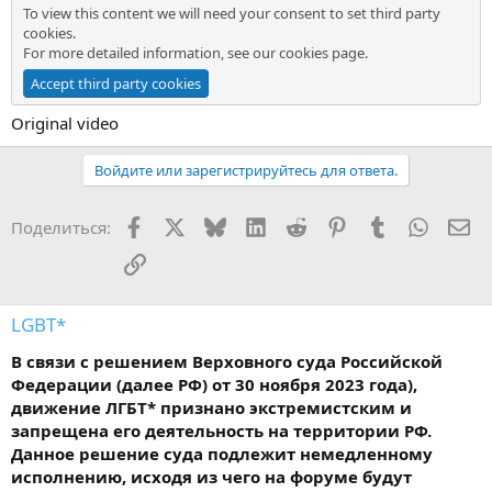
To view this content we will need your consent to set third party
cookies.
For more detailed information, see our
cookies page
.
Accept third party cookies
Original video
Войдите или зарегистрируйтесь для ответа.
Facebook
X
Bluesky
LinkedIn
Reddit
Pinterest
Tumblr
WhatsA
Эл
Поделиться:
Ссылка
LGBT*
В связи с решением Верховного суда Российской
Федерации (далее РФ) от 30 ноября 2023 года),
движение ЛГБТ* признано экстремистским и
запрещена его деятельность на территории РФ.
Данное решение суда подлежит немедленному
исполнению, исходя из чего на форуме будут