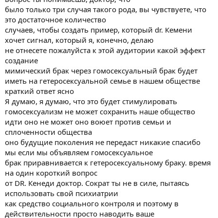
imposing your
было только три случая такого рода, вы чувствуете, что
own moral judgments upon the whole matter which is not a proper
function
это достаточное количество
for psychiatry or for you and your role as a psychic
случаев, чтобы создать пример, который dr. Кемени
Mr Cameron II I am NOT politician I am simply a clinician I
хочет сигнал, который я, конечно, делаю
know certain information as do certain other analysts that is there's
не отнесете пожалуйста к этой аудитории какой эффект
a hundred
создание
and seventy-nine references in my book contrary directive dr.
мимический брак через гомосексуальный брак будет
Greene says
there's no evidence which shows that homosexuality of the
иметь на гетеросексуальной семье в нашем обществе
obligatory type not
краткий ответ ясно
of transient type not a homosexual encounters but but in cases
Я думаю, я думаю, что это будет стимулировать
where it's
гомосексуализм не может сохранить наше общество
obligatory and exclusive that in those cases there is pathology we
идти оно не может оно воюет против семьи и
are
сплоченности общества
interested in helping the individual homosexual the despair you
create sir in
оно будущие поколения не передаст никакие спасибо
burying the homosexual in taking them out of the realm of
мы если мы объявляем гомосексуальное
medicine and
брак приравнивается к гетеросексуальному браку. время
psychiatry I would say is much worse I am for civil rights that was
на один короткий вопрос
the first
от DR. Кенеди доктор. Сократ ты не в силе, пытаясь
circuit doctor Socrates I'm going to ask for civil run gonna have to
использовать свой психиатрии
interrupt
you and thank you very much for being our guest on the advocates
как средство социального контроля и поэтому в
but we must
действительности просто наводить ваше