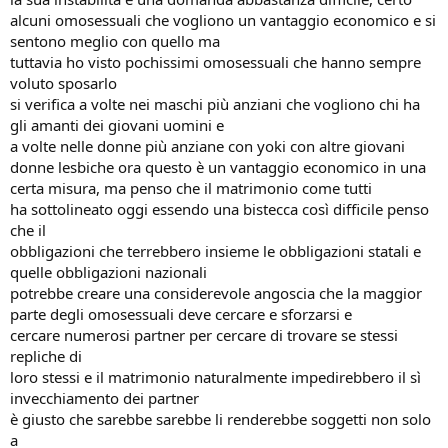
alcuni omosessuali che vogliono un vantaggio economico e si
sentono meglio con quello ma
tuttavia ho visto pochissimi omosessuali che hanno sempre
voluto sposarlo
si verifica a volte nei maschi più anziani che vogliono chi ha
gli amanti dei giovani uomini e
a volte nelle donne più anziane con yoki con altre giovani
donne lesbiche ora questo è un vantaggio economico in una
certa misura, ma penso che il matrimonio come tutti
ha sottolineato oggi essendo una bistecca così difficile penso
che il
obbligazioni che terrebbero insieme le obbligazioni statali e
quelle obbligazioni nazionali
potrebbe creare una considerevole angoscia che la maggior
parte degli omosessuali deve cercare e sforzarsi e
cercare numerosi partner per cercare di trovare se stessi
repliche di
loro stessi e il matrimonio naturalmente impedirebbero il sì
invecchiamento dei partner
è giusto che sarebbe sarebbe li renderebbe soggetti non solo
a