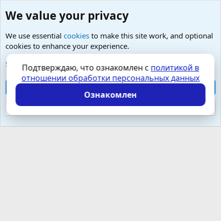
We value your privacy
We use essential
cookies
to make this site work, and optional
cookies to enhance your experience.
Sexology in english
See further information and configure your preferences
Подтверждаю, что ознакомлен с
политикой в
отношении обработки персональных данных
Cookies
Russian (RU)
Accept all cookies
Контактная форма
Условия и правила
Ознакомлен
Политика конфиденциальности
Помощь
Главная
R
S
Reject optional cookies
S
Локализация от
XenForo.Info