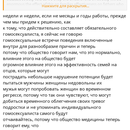
enormous the effect of this on families effectiveness on fathers who
Нажмите для раскрытия...
who sub may
suffer a slight potency disturbance will try men women unhappy
недели и недели, если не месяцы и годы работы, прежде
with their
чем мы придем к решению, как
husbands may may try women in a kind of temporary regression
к тому, что действительно составляет обязательного
because this is the way they feel like they can achieve temporary
гомосексуалиста, я сейчас не говорю
alleviation of their anxieties
гомосексуальные встречи поведения включенные
adolescents and not not to mention the individual homosexual
внутри для разнообразие причин и теперь
himself will be
put into despair because medicine society is now telling him there's
потому что общество говорит нам, что это нормально,
nothing wrong with you you're only neurotic in complaining doc be
влияние этого на общество будет
home for
огромное влияние этого на эффективность семей на
just one brief question with the brief answer if two men know I'll
отцов, которые могут
change that
пострадать небольшое нарушение потенции будет
you stated that in those instances where there were stable
пытаться мужчины женщины недовольны их
marriages or
relationships between homosexuals they always involved two
мужья могут попробовать женщин во временном
couples of disparate
регрессе, потому что так они чувствуют, что могут
ages you aside and serious you assigned a variety of state basis are
добиться временного облегчения своих тревог
you aware
подростки и не упоминать индивидуального
that all of the cases the growing number that have come before the
гомосексуалиста самого будут
courts to
отчаивайтесь, потому что общество медицины теперь
legalize gay marriages have all been between two men two women
of comparable
говорит ему, что
ages and comparable circumstances thereby be lying your entire