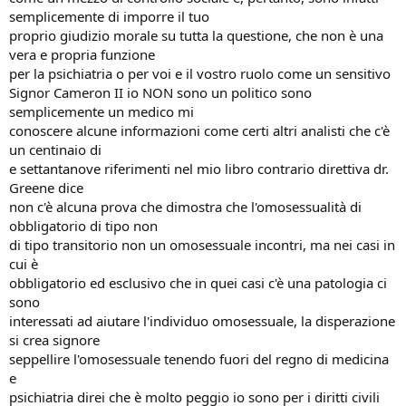
semplicemente di imporre il tuo
proprio giudizio morale su tutta la questione, che non è una
vera e propria funzione
per la psichiatria o per voi e il vostro ruolo come un sensitivo
Signor Cameron II io NON sono un politico sono
semplicemente un medico mi
conoscere alcune informazioni come certi altri analisti che c'è
un centinaio di
e settantanove riferimenti nel mio libro contrario direttiva dr.
Greene dice
non c'è alcuna prova che dimostra che l'omosessualità di
obbligatorio di tipo non
di tipo transitorio non un omosessuale incontri, ma nei casi in
cui è
obbligatorio ed esclusivo che in quei casi c'è una patologia ci
sono
interessati ad aiutare l'individuo omosessuale, la disperazione
si crea signore
seppellire l'omosessuale tenendo fuori del regno di medicina
e
psichiatria direi che è molto peggio io sono per i diritti civili