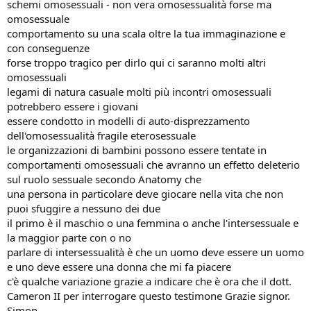
schemi omosessuali - non vera omosessualità forse ma
omosessuale
comportamento su una scala oltre la tua immaginazione e
con conseguenze
forse troppo tragico per dirlo qui ci saranno molti altri
omosessuali
legami di natura casuale molti più incontri omosessuali
potrebbero essere i giovani
essere condotto in modelli di auto-disprezzamento
dell'omosessualità fragile eterosessuale
le organizzazioni di bambini possono essere tentate in
comportamenti omosessuali che avranno un effetto deleterio
sul ruolo sessuale secondo Anatomy che
una persona in particolare deve giocare nella vita che non
puoi sfuggire a nessuno dei due
il primo è il maschio o una femmina o anche l'intersessuale e
la maggior parte con o no
parlare di intersessualità è che un uomo deve essere un uomo
e uno deve essere una donna che mi fa piacere
c'è qualche variazione grazie a indicare che è ora che il dott.
Cameron II per interrogare questo testimone Grazie signor.
Simon