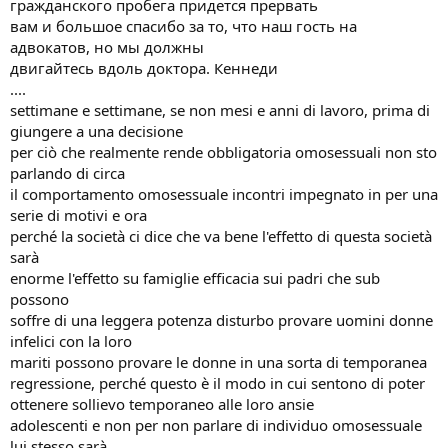
гражданского пробега придется прервать
вам и большое спасибо за то, что наш гость на
адвокатов, но мы должны
двигайтесь вдоль доктора. Кеннеди
....
settimane e settimane, se non mesi e anni di lavoro, prima di
giungere a una decisione
per ciò che realmente rende obbligatoria omosessuali non sto
parlando di circa
il comportamento omosessuale incontri impegnato in per una
serie di motivi e ora
perché la società ci dice che va bene l'effetto di questa società
sarà
enorme l'effetto su famiglie efficacia sui padri che sub
possono
soffre di una leggera potenza disturbo provare uomini donne
infelici con la loro
mariti possono provare le donne in una sorta di temporanea
regressione, perché questo è il modo in cui sentono di poter
ottenere sollievo temporaneo alle loro ansie
adolescenti e non per non parlare di individuo omosessuale
lui stesso sarà