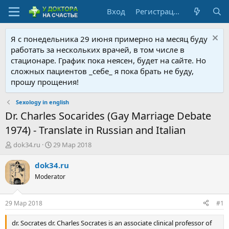
Вход
Регистрация
Я с понедельника 29 июня примерно на месяц буду
работать за нескольких врачей, в том числе в
стационаре. График пока неясен, будет на сайте. Но
сложных пациентов _себе_ я пока брать не буду,
прошу прощения!
Sexology in english
Dr. Charles Socarides (Gay Marriage Debate
1974) - Translate in Russian and Italian
А
Д
dok34.ru
29 Мар 2018
в
а
т
т
dok34.ru
о
а
Moderator
р
н
т
а
е
ч
29 Мар 2018
#1
м
а
ы
л
dr. Socrates dr. Charles Socrates is an associate clinical professor of
а