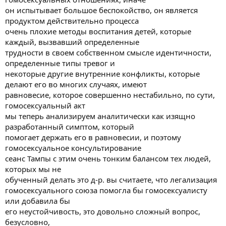
we're not
он испытывает большое беспокойство, он является
trained to do so dr. socrates do you believe that the legalization of
продуктом действительно процесса
the homosexual union would aid the homosexual or would add to
очень плохие методы воспитания детей, которые
his instability that's it quite a difficult question there are certainly
some homosexuals who want a economic advantages and feel
каждый, вызвавший определенные
better with that but
трудности в своем собственном смысле идентичности,
however I've seen very few homosexuals who ever really wanted
определенные типы тревог и
marriage it
некоторые другие внутренние конфликты, которые
occurs sometimes in older males who want who have younger men
делают его во многих случаях, имеют
lovers and
равновесие, которое совершенно нестабильно, по сути,
sometimes in older women with with yoki with other young lesbian
women now this is an economic advantage to some degree but I
гомосексуальный акт
think that marriage as everyone
мы теперь анализируем аналитически как изящно
has pointed out today being such a difficult steak I think that the
разработанный симптом, который
the
помогает держать его в равновесии, и поэтому
bonds which would keep them together the state bonds and that
гомосексуальное консультирование
national bonds
сеанс Тампы с этим очень тонким балансом тех людей,
might create considerable anxiety most homosexuals must seek
and strive and
которых мы не
look for numerous partners in order to try and find themselves to
обученный делать это д-р. вы считаете, что легализация
replicas of
гомосексуального союза помогла бы гомосексуалисту
themselves and marriage of course would prevent the yes aging of
или добавила бы
partners well
его неустойчивость, это довольно сложный вопрос,
that's right it would it would it would it would make them subject
безусловно,
not only to