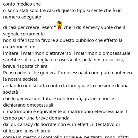
conto medico che
ci sono stati solo tre casi di questo tipo si sente che è un
numero adeguato
di casi per creare l'esem
che il dr. Kemeny vuole che il
segnale certamente
non si riferiscono favore a questo pubblico che effetto la
creazione di un
imitare il matrimonio attraverso il matrimonio omosessuale
sarebbe sulla famiglia eterosessuale, nella nostra società,
breve risposta chiara
Penso penso che guiderà l'omosessualità non può mantenere
la nostra società
andando non si lotta contro la famiglia e la coesione di una
società
che le generazioni future non fornirà, grazie a noi se
dichiarano omosessuali
il matrimonio è equivalente al matrimonio eterosessuale il
tempo per una breve domanda
dal dr. Canady dr. Socrate non è, in effetti, il tentativo di
utilizzare la psichiatria
come un mezzo di controllo sociale e, pertanto, sono infatti