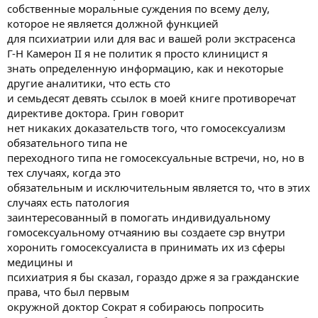
move along dr. Kennedy
собственные моральные суждения по всему делу,
которое не является должной функцией
для психиатрии или для вас и вашей роли экстрасенса
Г-Н Камерон II я не политик я просто клиницист я
знать определенную информацию, как и некоторые
другие аналитики, что есть сто
и семьдесят девять ссылок в моей книге противоречат
директиве доктора. Грин говорит
нет никаких доказательств того, что гомосексуализм
обязательного типа не
переходного типа не гомосексуальные встречи, но, но в
тех случаях, когда это
обязательным и исключительным является то, что в этих
случаях есть патология
заинтересованный в помогать индивидуальному
гомосексуальному отчаянию вы создаете сэр внутри
хоронить гомосексуалиста в принимать их из сферы
медицины и
психиатрия я бы сказал, гораздо држе я за гражданские
права, что был первым
окружной доктор Сократ я собираюсь попросить