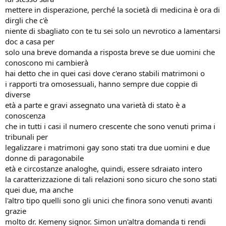
mettere in disperazione, perché la società di medicina è ora di
dirgli che c'è
niente di sbagliato con te tu sei solo un nevrotico a lamentarsi
doc a casa per
solo una breve domanda a risposta breve se due uomini che
conoscono mi cambierà
hai detto che in quei casi dove c'erano stabili matrimoni o
i rapporti tra omosessuali, hanno sempre due coppie di
diverse
età a parte e gravi assegnato una varietà di stato è a
conoscenza
che in tutti i casi il numero crescente che sono venuti prima i
tribunali per
legalizzare i matrimoni gay sono stati tra due uomini e due
donne di paragonabile
età e circostanze analoghe, quindi, essere sdraiato intero
la caratterizzazione di tali relazioni sono sicuro che sono stati
quei due, ma anche
l'altro tipo quelli sono gli unici che finora sono venuti avanti
grazie
molto dr. Kemeny signor. Simon un'altra domanda ti rendi