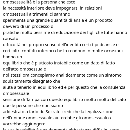
omosessualità è la persona che esce
la necessità interiore deve impegnarsi in relazioni
omosessuali altrimenti ci saranno
sperimenta una grande quantità di ansia è un prodotto
davvero di un processo di
pratiche molto pessime di educazione dei figli che tutte hanno
causato
difficoltà nel proprio senso dell'identità certi tipi di ansie e
certi altri conflitti interiori che lo rendono in molte occasioni
hanno un
equilibrio che è piuttosto instabile come un dato di fatto
dell'atto omosessuale
noi stessi ora concepiamo analiticamente come un sintomo
squisitamente disegnato che
aiuta a tenerlo in equilibrio ed è per questo che la consulenza
omosessuale
sessione di Tampa con questo equilibrio molto molto delicato
quelle persone che non siamo
addestrato a farlo dr. Socrate credi che la legalizzazione
dell'unione omosessuale aiuterebbe gli omosessuali o
vorrebbe aggiungere
la sua instabilità è una domanda abbastanza difficile, certo