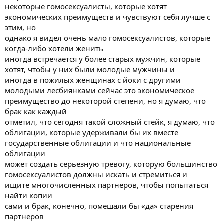
the laws but to the but to the laws as expressed by their partner
некоторые гомосексуалисты, которые хотят
who forced
экономических преимуществ и чувствуют себя лучше с
them to stay in relationships that they don't particularly want to
этим, но
stay in for
однако я видел очень мало гомосексуалистов, которые
very long well now are these your reasons for refusing marriage to
когда-либо хотели женить
the
иногда встречается у более старых мужчин, которые
homosexual no absolutely not not at all my reasons have to do
something with
хотят, чтобы у них были молодые мужчины и
with the fact that I believe this is a social recklessness to raise
иногда в пожилых женщинах с йоки с другими
homosexual
молодыми лесбиянками сейчас это экономическое
merits of the saddest status of heterosexual marriage in extreme
преимущество до некоторой степени, но я думаю, что
form of
брак как каждый
social recklessness and also psychiatric disaster which has already
отметил, что сегодня такой сложный стейк, я думаю, что
happened
recently trying to normalize homosexuality well what effect what
облигации, которые удерживали бы их вместе
effect would the marriage homosexuals have on youth and children
государственные облигации и что национальные
in our society well we must go back to the fact that homosexuality
облигации
the the
может создать серьезную тревогу, которую большинство
heterosexual pattern is a piece of learned behavior you can learn
гомосексуалистов должны искать и стремиться и
homosexual patterning - not true homosexuality perhaps but
ищите многочисленных партнеров, чтобы попытаться
homosexual
behavior on a scale beyond your imagination and with
найти копии
consequences
сами и брак, конечно, помешали бы «да» старения
perhaps too tragic to mention here there will be many many more
партнеров
homosexual