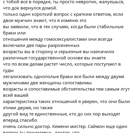
с тобой все в порядке, ты просто невротик, жалуешься,
characterization of such relationships I'm sure they've been those
что док вернулся домой.
two but also
только один короткий вопрос с кратким ответом, если
the other kind those are the only ones who have so far come
двое мужчин знают, что я изменю это
forward thank you
вы заявили, что в тех случаях, когда были стабильные
very much dr. Kemeny mr. Simon another question do you realise
doctor that
браки или
there have been only three cases of this kind you feel that is an
отношения между гомосексуалистами они всегда
adequate number
включали две пары разрозненных
of cases to create the example that dr. Kemeny wants the signal I
возрасты вы в сторону и серьезные вы назначили
certainly do
различные государственной основе вы знаете
not would you relate please to this audience what effect the
что по всем делам растет число, которые поступают в
creation of a
mimic marriage through the homosexual marriage would have on
суды
the heterosexual family in our society brief answer clear
легализовать однополые браки все были между двумя
I think I think it will drive homosexuality cannot keep our society
мужчинами две женщины сопоставимы
going it cannot it militates against the family and the cohesiveness
возрасты и сопоставимые обстоятельства тем самым лгут
of a society
всей вашей
it future generations will give no thanks to us if we declare
характеристика таких отношений я уверен, что они были
homosexual
marriage is equivalent to heterosexual marriage time for one brief
этими двумя, но также
question
другой вид те единственные, кто до сих пор выходят
from dr. Canady dr. Socrates aren't you in effect trying to use your
вперед спасибо
psychiatry
очень сильно доктор. Кемени мистер. Саймон еще один
as a means of social control and are therefore in fact simply
вопрос ты понимаешь, доктор, что