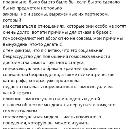
правильно, было бы это было бы, если бы это сделало
liaisons of a casual nature many more homosexual encounters
бы их предметом не только
youth itself may
законы, но и законы, выраженные их партнером,
be led into self despising patterns of homosexuality frail
heterosexual
который
organizations of children may be tempted into homosexual
им оставаться в отношениях, которые они особо не хотят
behavior which will have a deleterious effect on the sexual role in
очень долго, вот эти причины для отказа в браке с
accordance with Anatomy that a
гомосексуалист нет абсолютно не совсем, мои причины
particular person has to play in life you cannot escape that either
вынуждены что-то делать с
man easy
с тем фактом, что я считаю, что это социальная
the first is the male or a female or or even intersex and most with or
not not
безрассудство для повышения гомосексуальности
talking about intersex is a man must be a man and one must be a
достоинства самого грустного статуса
woman I'm glad
гетеросексуального брака в крайней форме
there's some variation thank you indicate that it's now time for dr.
социальная безрассудство, а также психиатрическая
Cameron II to question this witness Thank You mr. Simon
катастрофа, которая уже произошла
dr. Socrates until 1942 your profession listed masturbation as a
недавно пыталась нормализовать гомосексуализм,
mental illness
I think yes or no compulsive masturbation is still a form of
какой эффект
psychiatric disorder although it is not listed in the DSM 2 so you
влияние гомосексуалов на молодежь и детей
have your own because it is a form yes very well so you have your
в нашем обществе мы должны вернуться к тому, что
own listing of illnesses and the American Psychiatric Association
гомосексуализм
гетеросексуальная модель - часть изученного
поведения, которую вы можете изучить
гомосексуальный паттерн - не правда, гомосексуализм,