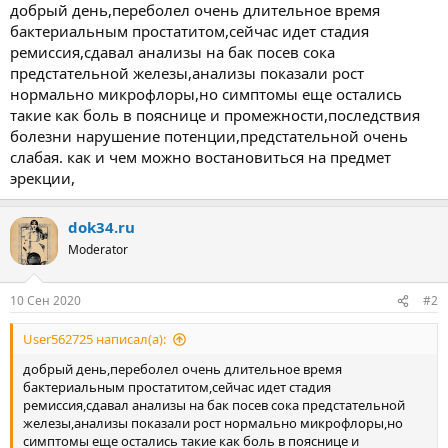
ы
л
добрый день,переболел очень длительное время
а
бактериальным простатитом,сейчас идет стадия
ремиссия,сдавал анализы на бак посев сока
предстательной железы,анализы показали рост
нормально микрофлоры,но симптомы еще остались
такие как боль в пояснице и промежности,последствия
болезни нарушение потенции,предстательной очень
слабая. как и чем можно востановиться на предмет
эрекции,
dok34.ru
Moderator
10 Сен 2020
#2
User562725 написал(а):
добрый день,переболел очень длительное время
бактериальным простатитом,сейчас идет стадия
ремиссия,сдавал анализы на бак посев сока предстательной
железы,анализы показали рост нормально микрофлоры,но
симптомы еще остались такие как боль в пояснице и