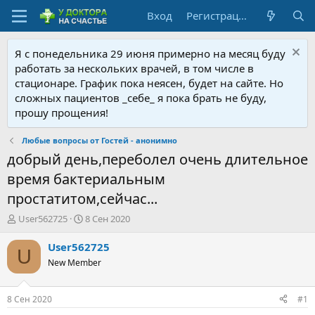
Вход
Регистрация
Я с понедельника 29 июня примерно на месяц буду
работать за нескольких врачей, в том числе в
стационаре. График пока неясен, будет на сайте. Но
сложных пациентов _себе_ я пока брать не буду,
прошу прощения!
Любые вопросы от Гостей - анонимно
добрый день,переболел очень длительное
время бактериальным
простатитом,сейчас...
А
Д
User562725
8 Сен 2020
в
а
т
т
User562725
U
о
а
New Member
р
н
т
а
е
ч
8 Сен 2020
#1
м
а