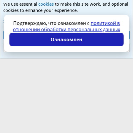
We use essential
cookies
to make this site work, and optional
cookies to enhance your experience.
Любые вопросы от Гостей - анонимно
See further information and configure your preferences
Подтверждаю, что ознакомлен с
политикой в
отношении обработки персональных данных
Cookies
Russian (RU)
Accept all cookies
Контактная форма
Условия и правила
Ознакомлен
Политика конфиденциальности
Помощь
Главная
R
S
Reject optional cookies
S
Локализация от
XenForo.Info