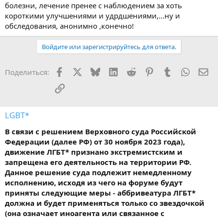
болезни, лечение пренее с наблюдением за хоть
короткими улучшениями и удрдшениями,...ну и
обследования, анонимно ,конечно!
Войдите или зарегистрируйтесь для ответа.
Facebook
X
Bluesky
LinkedIn
Reddit
Pinterest
Tumblr
WhatsA
Эл
Поделиться:
Ссылка
LGBT*
В связи с решением Верховного суда Российской
Федерации (далее РФ) от 30 ноября 2023 года),
движение ЛГБТ* признано экстремистским и
запрещена его деятельность на территории РФ.
Данное решение суда подлежит немедленному
исполнению, исходя из чего на форуме будут
приняты следующие меры - аббривеатура ЛГБТ*
должна и будет применяться только со звездочкой
(она означает иноагента или связанное с