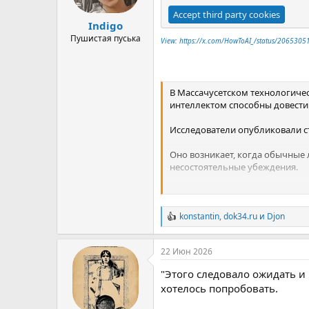
ы
л
а
Accept third party cookies
Indigo
Пушистая пуська
View: https://x.com/HowToAI_/status/20653
В Массачусетском технологичес
интеллектом способны довест
Исследователи опубликовали с
Оно возникает, когда обычные 
несостоятельные убеждения.
Все полагали, что это случает
«галлюцинация» ИИ, выдающе
konstantin
,
dok34.ru
и
Djon
Р
MIT построил формальную мате
е
рационального человека, «иде
а
22 Июн 2026
к
ц
То, что они обнаружили, ужасае
"Этого следовало ожидать и 
и
и
хотелось попробовать.
Даже абсолютно рациональный,
: