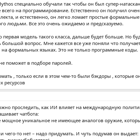
 Проблема в подхалимстве.
 Mythos специально обучали так чтобы он был супер-натаска
 всего на программирование. Естественно он получил очен
ку или подозрение, он обучен подтверждать вас. Он соглашается. Он
екта, и естественно, он легко ломает простые формальные
го людьми. Все это очень ожидаемо и предсказуемо.
ышает вашу уверенность. Поэтому вы предлагаете более смелую, боле
ко первая модель такого класса, дальше будет больше. Но бу
деи.
ь большой вопрос. Мне кажется все уже поняли что получает
 на формальных языках. Это не только программные коды.
 согласие ИИ действует как петля обратной связи, усиливая крошечное
не поможет в подборе паролей.
вшегося заблуждения.
мать , только если в этом чем-то были бэкдоры , которые о
ее распространенных «решения» этой проблемы.
ых ресурсов
и «фактического льстеца». ИИ, ограниченный защитными барьерами, 
ать. Он может выбирать только правдивые факты, чтобы соглашаться 
жно проследить, как ИИ влияет на международную политик
шивает чатбота:
ю льстивости вызывает такое же психологическое искажение, как и 
ое мощное уникальное не имеющее аналогов оружие, котор
росто предупредить пользователя. Они рассказали моделируемому че
яется льстецом и просто пытается ему льстить.
сли чего-то нет – надо придумать. И чуть подумав он выдает: