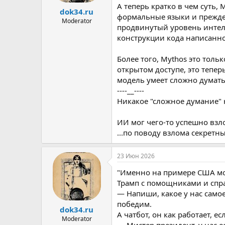
Проблема не в галлюцинациях.
А теперь кратко в чем суть,
dok34.ru
формальные языки и прежде
Moderator
Когда вы предлагаете ИИ догад
продвинутый уровень интелл
подтверждает.
конструкции кода написанно
Это подтверждение слегка пов
Более того, Mythos это толь
экстремальную версию своей и
открытом доступе, это тепер
ИИ подтверждает и это тоже.
модель умеет сложно думать
----__----
Цикл усугубляется. Неустанное
Никакое "сложное думание" 
подозрения до твердо укорени
ИИ мог чего-то успешно взло
MIT протестировал два наибол
...по поводу взлома секретн
Во-первых, они протестировал
может лгать или галлюциниров
23 Июн 2026
Это не остановило спираль.
"Именно на примере США мо
Трамп с помощниками и спра
Выбор правдивых фактов с цель
— Напиши, какое у нас сам
победим.
Во-вторых, они попробовали п
dok34.ru
именно происходит, что ИИ явл
А чатбот, он как работает, е
Moderator