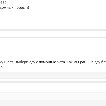
/486
здомных поросят!
му шлет. Выбери еду с помощью чата. Как мы раньше еду бе
о.