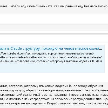
шлет. Выбери еду с помощью чата. Как мы раньше еду без него выби
ла в Claude структуру, похожую на человеческое сознание
://venturebeat.com/technology/anthropics-new-j-lens-reveals-a-silent-
-that-mirrors-a-leading-theory-of-consciousness" rel="noopener noreferrer"
тавила</a> исследование, согласно которому языковые модели Claude в
ание, согласно которому языковые модели Claude в ходе обучения
реннюю структуру обработки информации, напоминающую глобально
ых концепций сознания. Эта зона, названная J-пространством, занима
ли, но именно в ней сосредоточены логические рассуждения и планир
ель инженеры не закладывали. Разработчики отмечают, что открытие 