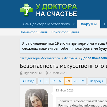
Сайт доктора Мостовского
Форумы
П
Новые сообщения
Поиск сообщений
Я с понедельника 29 июня примерно на месяц бу
сложных пациентов _себе_ я пока брать не буд
Сайт доктора Мостовского
Форумы
Безопасность искусственного 
А
Д
TightBack361
21 Май 2023
в
а
Назад
1
...
67
68
69
70
71
Вперёд
т
т
о
а
р
н
13 Июн 2026
т
а
е
ч
To view this content we will need y
м
а
For more detailed information, se