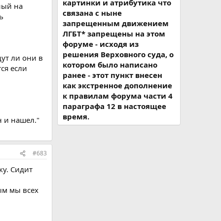
картинки и атрибутика что
ный на
связана с ныне
ь
запрещенным движением
ЛГБТ* запрещены на этом
форуме - исходя из
е
решения Верховного суда, о
дут ли они в
котором было написано
ся если
ранее - этот пункт внесен
как экстренное дополнение
 зерно
к правилам форума части 4
параграфа 12 в настоящее
время.
н и нашел."
который не
с вами.
#683
у. Сидит
выбор ложных.
ым мы всех
ловеку, что