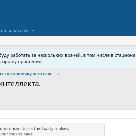
ользователи
ду работать за нескольких врачей, в том числе в стационар
у, прошу прощения!
Добро пожаловать на чашечку чего-сами-знаете :)
интеллекта.
our consent to set third party cookies.
e our
cookies page
.