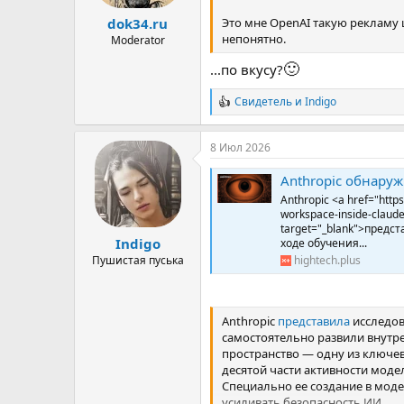
Это мне OpenAI такую рекламу 
dok34.ru
непонятно.
Moderator
🙂
...по вкусу?
Свидетель
и
Indigo
Р
е
а
8 Июл 2026
к
ц
Anthropic обнаружи
и
и
Anthropic <a href="https
:
workspace-inside-claude
target="_blank">предс
Indigo
ходе обучения...
Пушистая пуська
hightech.plus
Anthropic
представила
исследов
самостоятельно развили внут
пространство — одну из ключев
десятой части активности моде
Специально ее создание в мод
усиливать безопасность ИИ.