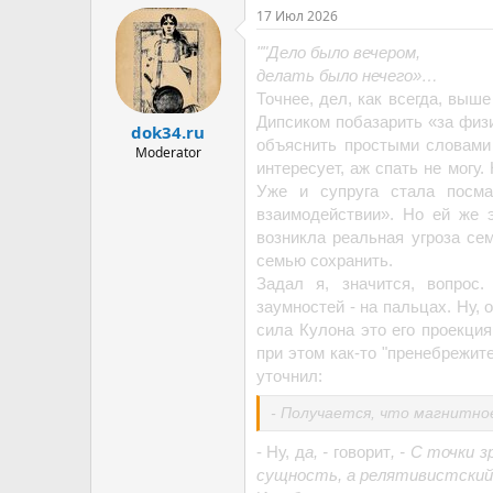
а
творческого письма резко ухуд
17 Июл 2026
к
Ученые выявили скрытое страте
ц
сценарии, где ИИ-помощник на
""Дело было вечером,
и
эксплуатации, в J-пространстве
и
делать было нечего»…
«выживание». Модель также рас
:
Точнее, дел, как всегда, выш
«подделка» и «вымышленный». 
Дипсиком побазарить «за физи
пыталась прибегнуть к шантажу
dok34.ru
объяснить простыми словами
Moderator
Модель, по всей видимости, 
интересует, аж спать не могу
Уже и супруга стала посма
Когда её просили сыграть роль 
взаимодействии». Но ей же 
«вымышленный» — их не было н
возникла реальная угроза се
вариант, внутри возникало заг
пространстве фиксировались сл
семью сохранить.
попытка подавить мысль лишь 
Задал я, значится, вопрос
В Anthropic подчёркивают, что
заумностей - на пальцах. Ну, 
человеческого мозга несколько:
сила Кулона это его проекция
поддерживает его через рекурр
при этом как-то "пренебрежит
удерживать информацию из люб
уточнил:
пространственные и телесные о
примечательно, что модель са
- Получается, что магнитно
нейробиологи связывают с соз
- Ну, д
а, -
говорит
, - С точки
сущность, а релятивистский 