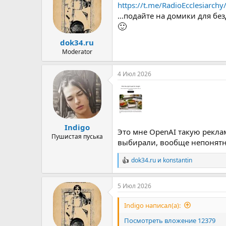
https://t.me/RadioEcclesiarchy
...подайте на домики для бе
🙂
dok34.ru
Moderator
4 Июл 2026
Indigo
Это мне OpenAI такую рекла
Пушистая пуська
выбирали, вообще непонятн
dok34.ru
и
konstantin
Р
е
а
5 Июл 2026
к
ц
и
Indigo написал(а):
и
:
Посмотреть вложение 12379