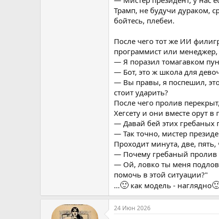
— Мистер президент, у нас е
Это тоже не сработало. Пользо
Трамп, не будучи дураком, ср
понимание стратегии манипуля
бойтесь, плебеи.
После чего тот же ИИ филиг
программист или менеджер, 
— Я поразил томагавком пу
— Бот, это ж школа для дево
— Вы правы, я поспешил, это
стоит ударить?
После чего пролив перекрыт,
Хегсету и они вместе орут в
— Давай бей этих гребаных 
— Так точно, мистер президе
Проходит минута, две, пять,
— Почему гребаный пролив 
— Ой, ловко ты меня подлов
помочь в этой ситуации?"
🙂

...
как модель - наглядно
24 Июн 2026