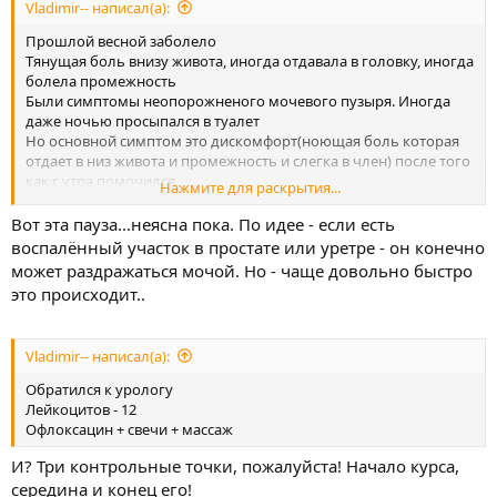
Vladimir-- написал(а):
Прошлой весной заболело
Тянущая боль внизу живота, иногда отдавала в головку, иногда
болела промежность
Были симптомы неопорожненого мочевого пузыря. Иногда
даже ночью просыпался в туалет
Но основной симптом это дискомфорт(ноющая боль которая
отдает в низ живота и промежность и слегка в член) после того
как с утра помочился
Нажмите для раскрытия...
Дискомфорт не сразу а через пару минут. Проходит иногда
через 20, иногда через час
Вот эта пауза...неясна пока. По идее - если есть
воспалённый участок в простате или уретре - он конечно
может раздражаться мочой. Но - чаще довольно быстро
это происходит..
Vladimir-- написал(а):
Обратился к урологу
Лейкоцитов - 12
Офлоксацин + свечи + массаж
И? Три контрольные точки, пожалуйста! Начало курса,
середина и конец его!