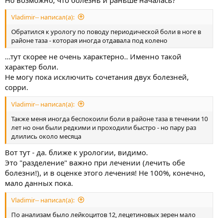
Но возможно, что болезнь и раньше началась?
Vladimir-- написал(а):
Обратился к урологу по поводу периодической боли в ноге в
районе таза - которая иногда отдавала под колено
...тут скорее не очень характерно.. Именно такой
характер боли.
Не могу пока исключить сочетания двух болезней,
сорри.
Vladimir-- написал(а):
Также меня иногда беспокоили боли в районе таза в течении 10
лет но они были редкими и проходили быстро - но пару раз
длились около месяца
Вот тут - да. ближе к урологии, видимо.
Это "разделение" важно при лечении (лечить обе
болезни!), и в оценке этого лечения! Не 100%, конечно,
мало данных пока.
Vladimir-- написал(а):
По анализам было лейкоцитов 12, лецетиновых зерен мало