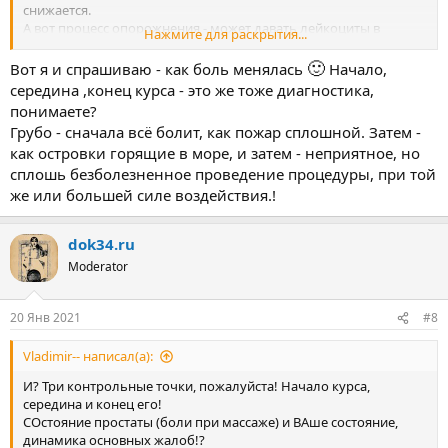
снижается.
А вот процесс опорожнения - может давать лейкоциты в
Нажмите для раскрытия...
анализе секрета! Тогда это _правильно_!! Лечение адекватно!
Или же - воспаление продолжается, боли сохраняются или
🙂
Вот я и спрашиваю - как боль менялась
Начало,
растут - и растут лейкоциты. Тогда - неправильно, лечение
середина ,конец курса - это же тоже диагностика,
неадекватное."
понимаете?
Грубо - сначала всё болит, как пожар сплошной. Затем -
>>>>>>>>>>>>>>>>>>>>>>>
как островки горящие в море, и затем - неприятное, но
Это было 2 года назад
По мере курсов масажа и приема метронидозола (не знаю что
сплошь безболезненное проведение процедуры, при той
помогло больше) - боль постепенно уходила и к концу курса
же или большей силе воздействия.!
ушла полностю
Напомню боль была только во времья массажа - так меня
dok34.ru
ничего не беспокоило
Moderator
20 Янв 2021
#8
Vladimir-- написал(а):
И? Три контрольные точки, пожалуйста! Начало курса,
середина и конец его!
СОстояние простаты (боли при массаже) и ВАше состояние,
динамика основных жалоб!?