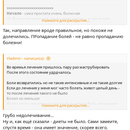
>>>>>>>>>>>>>>>>>>>>>>>
Начало
- сама простата очень болючая
Но боли в течении дня как то сразу утихли - я уже думал
Нажмите для раскрытия...
вылечился
Так, направление вроде правильное, но похоже не
Середина
- простата тоже болючая так же само как и в начале -
долечились. ПРопадание болей - не равно пропаданию
може чуть меньше
болезни!
Vladimir-- написал(а):
Во времья лечения пришлось пару раз маструбировать
После этого состояние удрдчалось
Боли возвратились но не такие интенсивные и не такие долгие
Если до лечения у меня мог часто болеть живот целый день -
то после лечения такого не было
Болел но меньше
После этого уже прошло полгода и ни разу боль не мешала
Нажмите для раскрытия...
мне заснуть (как было пару раз до этого)
Грубо недолечивание...
В конце
Ну и, как ещё сказали - диеты не было. Сами замеите,
Тоже самое что в середине осталось
спустя время - она имеет значение, скорее всего.