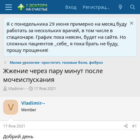
Вход
Регистрация
Я с понедельника 29 июня примерно на месяц буду
работать за нескольких врачей, в том числе в
стационаре. График пока неясен, будет на сайте. Но
сложных пациентов _себе_ я пока брать не буду,
прошу прощения!
Малая урология- простатит, тазовые боли, фиброз
Жжение через пару минут после
мочеиспускания
А
Д
Vladimir--
17 Янв 2021
в
а
т
т
Vladimir--
V
о
а
Member
р
н
т
а
е
ч
17 Янв 2021
#1
м
а
ы
л
Добрий день
а