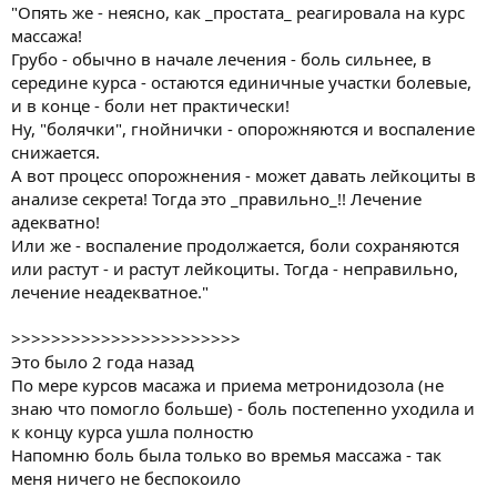
"Опять же - неясно, как _простата_ реагировала на курс
массажа!
Грубо - обычно в начале лечения - боль сильнее, в
середине курса - остаются единичные участки болевые,
и в конце - боли нет практически!
Ну, "болячки", гнойнички - опорожняются и воспаление
снижается.
А вот процесс опорожнения - может давать лейкоциты в
анализе секрета! Тогда это _правильно_!! Лечение
адекватно!
Или же - воспаление продолжается, боли сохраняются
или растут - и растут лейкоциты. Тогда - неправильно,
лечение неадекватное."
>>>>>>>>>>>>>>>>>>>>>>>
Это было 2 года назад
По мере курсов масажа и приема метронидозола (не
знаю что помогло больше) - боль постепенно уходила и
к концу курса ушла полностю
Напомню боль была только во времья массажа - так
меня ничего не беспокоило