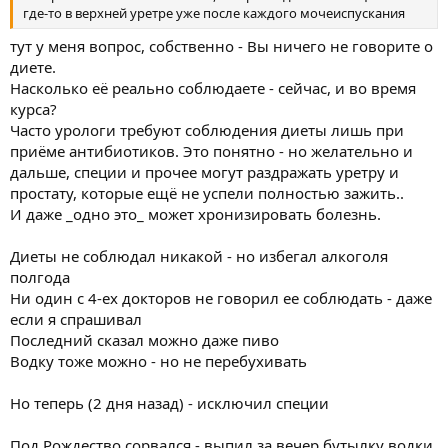
где-то в верхней уретре уже после каждого мочеиспускания
тут у меня вопрос, собственно - Вы ничего не говорите о
диете.
Насколько её реально соблюдаете - сейчас, и во время
курса?
Часто урологи требуют соблюдения диеты лишь при
приёме антибиотиков. Это понятно - но желательно и
дальше, специи и прочее могут раздражать уретру и
простату, которые ещё не успели полностью зажить..
И даже _одно это_ может хронизировать болезнь.
Диеты не соблюдал никакой - но избегал алкоголя
полгода
Ни один с 4-ех докторов не говорил ее соблюдать - даже
если я спрашивал
Последний сказал можно даже пиво
Водку тоже можно - но не перебухивать
Но теперь (2 дня назад) - исключил специи
Под Рождество сорвался - выпил за вечер бутылку водки