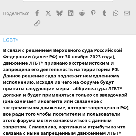
Facebook
X
Bluesky
LinkedIn
Reddit
Pinterest
Tumblr
WhatsA
Эл
Поделиться:
Ссылка
LGBT*
В связи с решением Верховного суда Российской
Федерации (далее РФ) от 30 ноября 2023 года),
движение ЛГБТ* признано экстремистским и
запрещена его деятельность на территории РФ.
Данное решение суда подлежит немедленному
исполнению, исходя из чего на форуме будут
приняты следующие меры - аббривеатура ЛГБТ*
должна и будет применяться только со звездочкой
(она означает иноагента или связанное с
экстремизмом движение, которое запрещено в РФ),
все ради того чтобы посетители и пользователи
этого форума могли ознакомиться с данным
запретом. Символика, картинки и атрибутика что
связана с ныне запрещенным движением ЛГБТ*