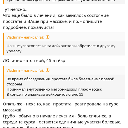
Тут неясно...
Что ещё было в лечении, как менялось состояние
простаты и ВАше при массаже, и пр. - опишите
подробнее, пожалуйста!
Vladimir-- написал(а):
Но я не успокоился из-за лейкоцитов и обратился к другому
урологу
ЛОгично - это гной, 45 в п\зр
Vladimir-- написал(а):
Во время обследования, простата была болезнена с правой
стороны
Принимал внутривенно метронидозол плюс массаж
В конце, по анализам лейкоцитов стало 55
Опять же - неясно, как _простата_ реагировала на курс
массажа!
Грубо - обычно в начале лечения - боль сильнее, в
середине курса - остаются единичные участки болевые,
и в конце - боли нет практически!