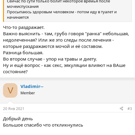
Сейчас по сути только болит некоторое времья после
мочеиспускания
Просыпаюсь здоровым человеком - потом иду в туалет и
начинается
Что-то раздражает.
Важно выяснить - там, грубо говоря "ранка" небольшая,
недолеченная? Или же это следы после лечения -
которые раздражаются мочой и её составом.
Разница большая.
Во втором случае - упор на травы и диету.
Ну и ещё вопрос - как секс, эякуляции влияют на ВАше
состояние?
Vladimir--
V
Member
20 Янв 2021
#3
Добрый день
Большое спасибо что откликнулись