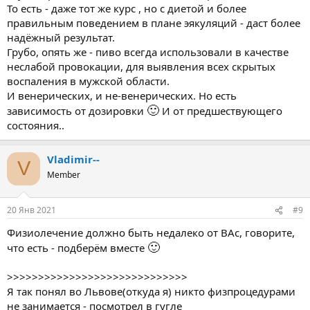
То есть - даже тот же курс , но с диетой и более
правильным поведением в плане эякуляций - даст более
надёжный результат.
Грубо, опять же - пиво всегда использовали в качестве
неслабой провокации, для выявления всех скрытых
воспаления в мужской области.
И венерических, и не-венерических. Но есть
🙂
зависимость от дозировки
И от предшествующего
состояния..
Vladimir--
V
Member
20 Янв 2021
#9
Физиолечение должно быть недалеко от ВАс, говорите,
🙂
что есть - подберём вместе
>>>>>>>>>>>>>>>>>>>>>>>>>>>>>
Я так понял во Львове(откуда я) никто физпроцедурами
не занимается - посмотрел в гугле