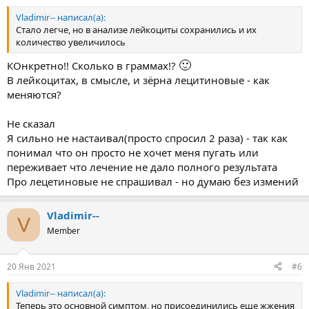
Vladimir-- написал(а):
Стало легче, но в анализе лейкоциты сохранились и их
количество увеличилось
🙂
КОнкретно!! Сколько в граммах!?
В лейкоцитах, в смысле, и зёрна лецитиновые - как
меняются?
Не сказал
Я сильно не настаивал(просто спросил 2 раза) - так как
понимал что он просто не хочет меня пугать или
переживает что лечение не дало полного результата
Про лецетиновые не спрашивал - но думаю без измений
Vladimir--
V
Member
20 Янв 2021
#6
Vladimir-- написал(а):
Теперь это основной симптом, но присоединились еще жжения