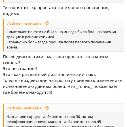
Тут понятно - хр.простатит вне явного обострения,
видимо.
Vladimir-- написал(а):
Симптомов по сути не было, но иногда была боль во времья
эрекции в районе копчика
Странно но боль тогда прошла после первого посещения
врача.
После диагностики - массажа простаты со взятием
секрета?
Это не странно!!
Это - как раз важный диагностический факт.
То есть - воздействие на простату привело к изменению-
исчезновению данных болей. Что _точно_ показывает,
где болезнь находится!
Vladimir-- написал(а):
Назначили сорцеф - лейкоцитов стало 30, потом
левофлоксацин, свечи, массаж - лейкоцитов стало 45
Уролог сказал сделаем перерыв на месяц и потом бакпосев