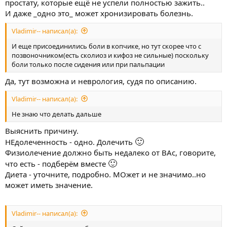
простату, которые ещё не успели полностью зажить..
И даже _одно это_ может хронизировать болезнь.
Vladimir-- написал(а):
И еще присоединились боли в копчике, но тут скорее что с
позвоночником(есть сколиоз и кифоз не сильные) поскольку
боли только после сидения или при пальпации
Да, тут возможна и неврология, судя по описанию.
Vladimir-- написал(а):
Не знаю что делать дальше
Выяснить причину.
🙂
НЕдолеченность - одно. Долечить
Физиолечение должно быть недалеко от ВАс, говорите,
🙂
что есть - подберём вместе
Диета - уточните, подробно. МОжет и не значимо..но
может иметь значение.
Vladimir-- написал(а):