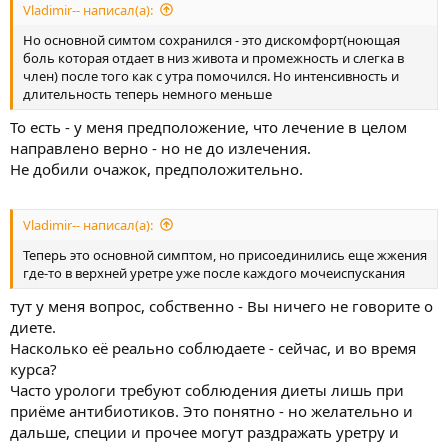
Vladimir-- написал(а):
Но основной симтом сохранился - это дискомфорт(ноющая
боль которая отдает в низ живота и промежность и слегка в
член) после того как с утра помочился. Но интенсивность и
длительность теперь немного меньше
То есть - у меня предположение, что лечение в целом
направлено верно - но не до излечения.
Не добили очажок, предположительно.
Vladimir-- написал(а):
Теперь это основной симптом, но присоединились еще жжения
где-то в верхней уретре уже после каждого мочеиспускания
тут у меня вопрос, собственно - Вы ничего не говорите о
диете.
Насколько её реально соблюдаете - сейчас, и во время
курса?
Часто урологи требуют соблюдения диеты лишь при
приёме антибиотиков. Это понятно - но желательно и
дальше, специи и прочее могут раздражать уретру и