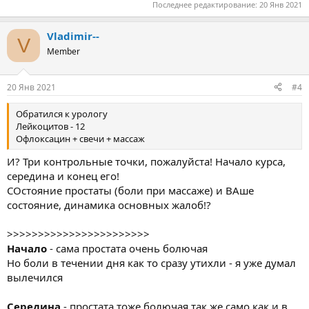
Последнее редактирование:
20 Янв 2021
Vladimir--
V
Member
20 Янв 2021
#4
Обратился к урологу
Лейкоцитов - 12
Офлоксацин + свечи + массаж
И? Три контрольные точки, пожалуйста! Начало курса,
середина и конец его!
СОстояние простаты (боли при массаже) и ВАше
состояние, динамика основных жалоб!?
>>>>>>>>>>>>>>>>>>>>>>>
Начало
- сама простата очень болючая
Но боли в течении дня как то сразу утихли - я уже думал
вылечился
Середина
- простата тоже болючая так же само как и в