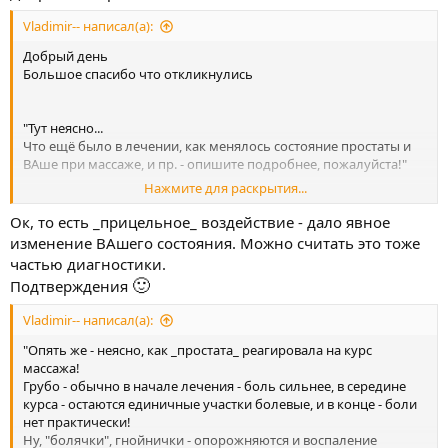
Vladimir-- написал(а):
Добрый день
Большое спасибо что откликнулись
"Тут неясно...
Что ещё было в лечении, как менялось состояние простаты и
ВАше при массаже, и пр. - опишите подробнее, пожалуйста!"
Нажмите для раскрытия...
>>>>>>>>>>>>>>>>>>>>>>>
Это было 2 года назад
Ок, то есть _прицельное_ воздействие - дало явное
К концу лечения пропали боли в копчике при возбуждении
изменение ВАшего состояния. Можно считать это тоже
Лучше стала ерекция. Повысилось либидо
частью диагностики.
🙂
Подтверждения
Vladimir-- написал(а):
"Опять же - неясно, как _простата_ реагировала на курс
массажа!
Грубо - обычно в начале лечения - боль сильнее, в середине
курса - остаются единичные участки болевые, и в конце - боли
нет практически!
Ну, "болячки", гнойнички - опорожняются и воспаление