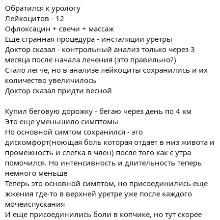
Обратился к урологу
Лейкоцитов - 12
Офлоксацин + свечи + массаж
Еще странная процедура - инсталяции уретры
Доктор сказал - контрольный анализ только через 3
месяца после начала лечения (это правильно?)
Стало легче, но в анализе лейкоциты сохранились и их
количество увеличилось
Доктор сказал придти весной
Купил беговую дорожку - бегаю через день по 4 км
Это еще уменьшило симптомы
Но основной симтом сохранился - это
дискомфорт(ноющая боль которая отдает в низ живота и
промежность и слегка в член) после того как с утра
помочился. Но интенсивность и длительность теперь
немного меньше
Теперь это основной симптом, но присоединились еще
жжения где-то в верхней уретре уже после каждого
мочеиспускания
И еще присоединились боли в копчике, но тут скорее