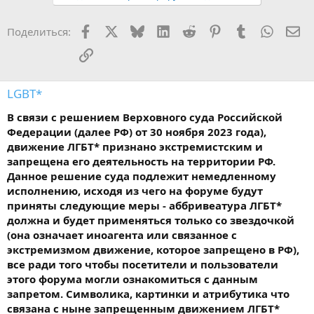
Facebook
X
Bluesky
LinkedIn
Reddit
Pinterest
Tumblr
WhatsA
Эл
Поделиться:
Ссылка
LGBT*
В связи с решением Верховного суда Российской
Федерации (далее РФ) от 30 ноября 2023 года),
движение ЛГБТ* признано экстремистским и
запрещена его деятельность на территории РФ.
Данное решение суда подлежит немедленному
исполнению, исходя из чего на форуме будут
приняты следующие меры - аббривеатура ЛГБТ*
должна и будет применяться только со звездочкой
(она означает иноагента или связанное с
экстремизмом движение, которое запрещено в РФ),
все ради того чтобы посетители и пользователи
этого форума могли ознакомиться с данным
запретом. Символика, картинки и атрибутика что
связана с ныне запрещенным движением ЛГБТ*