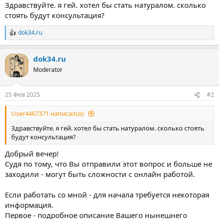
ы
л
Здравствуйте. я гей. хотел бы стать натуралом. сколько
а
стоять будут консультация?
dok34.ru
Р
е
а
dok34.ru
к
ц
Moderator
и
и
:
25 Фев 2025
#2
User4467371 написал(а):
Здравствуйте. я гей. хотел бы стать натуралом. сколько стоять
будут консультация?
Добрый вечер!
Судя по тому, что Вы отправили этот вопрос и больше не
заходили - могут быть сложности с онлайн работой.
Если работать со мной - для начала требуется некоторая
информация.
Первое - подробное описание Вашего нынешнего