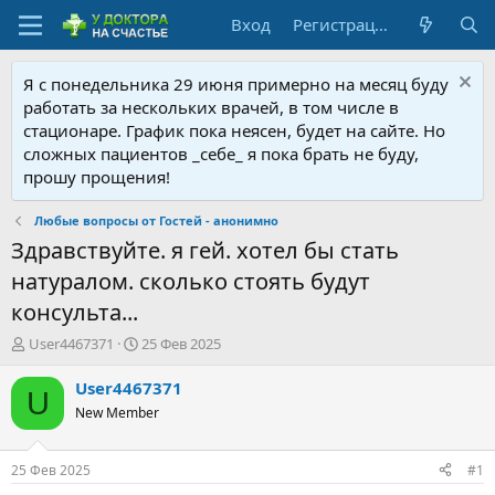
Вход
Регистрация
Я с понедельника 29 июня примерно на месяц буду
работать за нескольких врачей, в том числе в
стационаре. График пока неясен, будет на сайте. Но
сложных пациентов _себе_ я пока брать не буду,
прошу прощения!
Любые вопросы от Гостей - анонимно
Здравствуйте. я гей. хотел бы стать
натуралом. сколько стоять будут
консульта...
А
Д
User4467371
25 Фев 2025
в
а
т
т
User4467371
U
о
а
New Member
р
н
т
а
е
ч
25 Фев 2025
#1
м
а