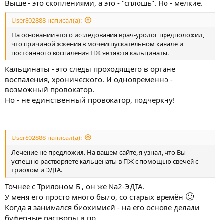
Выше - это скоплениями, а это - "сплошь". Но - мелкие.
User802888 написал(а):
На основании этого исследования врач-уролог предположил,
что причиной жжения в мочеиспускательном канале и
постоянного воспаления ПЖ являютя кальцинаты.
Кальцинаты - это следы проходящего в органе
воспаления, хронического. И одновременно -
возможный провокатор.
Но - не единственный провокатор, подчеркну!
User802888 написал(а):
Лечение не предложил. На вашем сайте, я узнал, что Вы
успешно растворяете кальценаты в ПЖ с помощью свечей с
триолом и ЭДТА.
Точнее с Трилоном Б , он же Na2-ЭДТА.
🙂
У меня его просто много было, со старых времён
Когда я занимался биохимией - на его основе делали
буферные растворы и пр..