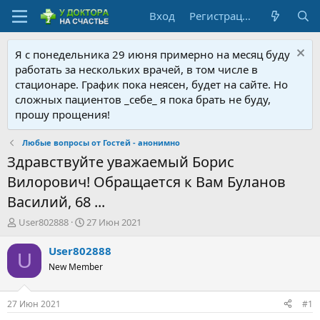
Вход
Регистрация
Я с понедельника 29 июня примерно на месяц буду
работать за нескольких врачей, в том числе в
стационаре. График пока неясен, будет на сайте. Но
сложных пациентов _себе_ я пока брать не буду,
прошу прощения!
Любые вопросы от Гостей - анонимно
Здравствуйте уважаемый Борис
Вилорович! Обращается к Вам Буланов
Василий, 68 ...
А
Д
User802888
27 Июн 2021
в
а
т
т
User802888
U
о
а
New Member
р
н
т
а
е
ч
27 Июн 2021
#1
м
а