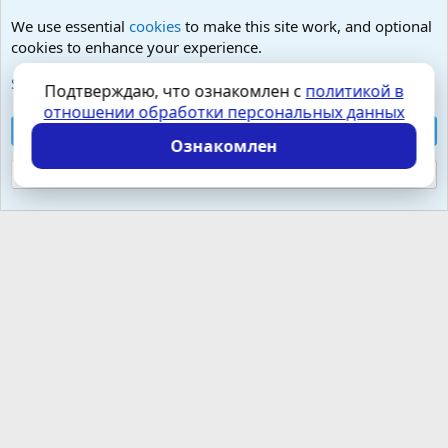
We use essential
cookies
to make this site work, and optional
cookies to enhance your experience.
Любые вопросы от Гостей - анонимно
See further information and configure your preferences
Подтверждаю, что ознакомлен с
политикой в
отношении обработки персональных данных
Cookies
Russian (RU)
Accept all cookies
Контактная форма
Условия и правила
Ознакомлен
Политика конфиденциальности
Помощь
Главная
R
S
Reject optional cookies
S
Локализация от
XenForo.Info