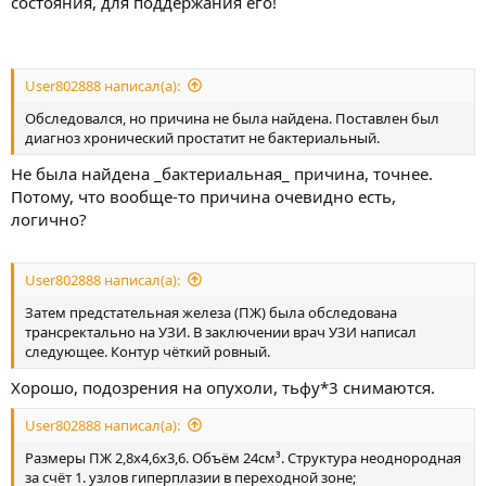
состояния, для поддержания его!
User802888 написал(а):
Обследовался, но причина не была найдена. Поставлен был
диагноз хронический простатит не бактериальный.
Не была найдена _бактериальная_ причина, точнее.
Потому, что вообще-то причина очевидно есть,
логично?
User802888 написал(а):
Затем предстательная железа (ПЖ) была обследована
трансректально на УЗИ. В заключении врач УЗИ написал
следующее. Контур чёткий ровный.
Хорошо, подозрения на опухоли, тьфу*3 снимаются.
User802888 написал(а):
Размеры ПЖ 2,8х4,6х3,6. Объём 24см³. Структура неоднородная
за счёт 1. узлов гиперплазии в переходной зоне;