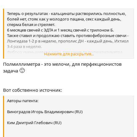
Теперь о результатах - кальцинаты растворились полностью,
болей нет, стояк как у молодого пацана, секс каждый день,
сперма белая и стреляет.
6 месяцев свечей с ЭДТА и 1 месяц свечей с трилоном Б.
Также ставил и продолжаю ставить противофиброзные свечи -
Лонгидаза 1-2 р в неделю, прополис ДН - каждый день, Ихтиол
3-4 раза в неделю.
Фиброз уменьшился в разы, там какие-то полмилилиметра
Нажмите для раскрытия...
осталось, раньше же четко в центре простаты белое пятно
было,хоть и небольшое, теперь его нет. Но Лонгидазу ставлю с
Полмиллиметра - это мелочи, для перфекционистов
2014 года.
🙂
задача
Вот собственно источник:
Авторы патента:
Виноградов Игорь Владимирович (RU)
Ким Дмитрий Глебович (RU)