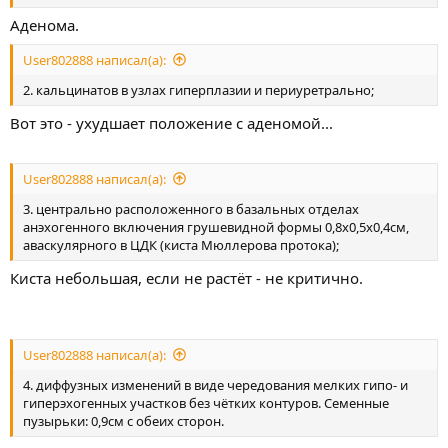
Аденома.
User802888 написал(а):
2. кальцинатов в узлах гиперплазии и периуретрально;
Вот это - ухудшает положение с аденомой...
User802888 написал(а):
3. центрально расположенного в базальных отделах
анэхогенного включения грушевидной формы 0,8х0,5х0,4см,
аваскулярного в ЦДК (киста Мюллерова протока);
Киста небольшая, если не растёт - не критично.
User802888 написал(а):
4. диффузных изменений в виде чередования мелких гипо- и
гиперэхогенных участков без чётких контуров. Семенные
пузырьки: 0,9см с обеих сторон.