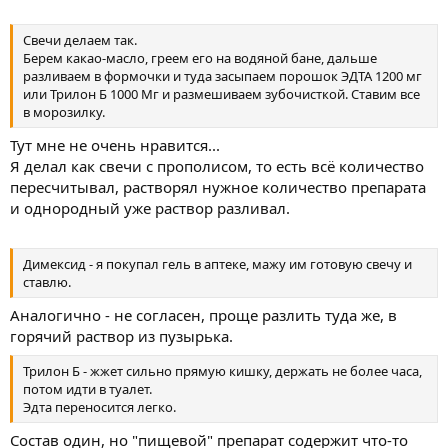
Свечи делаем так.
Берем какао-масло, греем его на водяной бане, дальше
разливаем в формочки и туда засыпаем порошок ЭДТА 1200 мг
или Трилон Б 1000 Мг и размешиваем зубочисткой. Ставим все
в морозилку.
Тут мне не очень нравится...
Я делал как свечи с прополисом, то есть всё количество
пересчитывал, растворял нужное количество препарата
и однородный уже раствор разливал.
Димексид - я покупал гель в аптеке, мажу им готовую свечу и
ставлю.
Аналогично - не согласен, проще разлить туда же, в
горячий раствор из пузырька.
Трилон Б - жжет сильно прямую кишку, держать не более часа,
потом идти в туалет.
Эдта переносится легко.
Состав один, но "пищевой" препарат содержит что-то