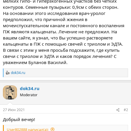
мелких гипо- и гиперэхогенных участков без чётких
контуров. Семенные пузырьки: 0,9см с обеих сторон.
На основании этого исследования врач-уролог
предположил, что причиной жжения в
мочеиспускательном канале и постоянного воспаления
ПЖ являютя кальценаты. Лечение не предложил. На
вашем сайте, я узнал, что Вы успешно растворяете
кальценаты в ПЖ с помощью свечей с триолом и ЭДТА.
В связи с этим у меня просьба подскажите, где купить
свечи с триолом и ЭДТА и каков порядок лечения? С
уважением Буланов Василий.
dok34.ru
Р
е
а
dok34.ru
к
ц
Moderator
и
и
:
27 Июн 2021
#2
Добрый вечер!
User802888 написал(а):