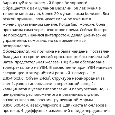
ы
л
Здравствуйте уважаемый Борис Вилорович!
а
Обращается к Вам Буланов Василий, 68 лет. Меня в
течение многих лет, более 20 мучает такая болезнь. Без
всякой причины возникает сильное жжение в
мочеиспускательном канале. Когда был моложе, боль
проходила сама через некоторое время. Сейчас быстро
не проходит. Лечился витапростом, делал физические
упражнения, помогало, но со временем всё
возвращалось.
Обследовался, но причина не была найдена. Поставлен
был диагноз хронический простатит не бактериальный.
Затем предстательная железа (ПЖ) была обследована
трансректально на УЗИ. В заключении врач УЗИ написал
следующее. Контур чёткий ровный. Размеры ПЖ
2,8х4,6х3,6. Объём 24см³. Структура неоднородная за
счёт 1. узлов гиперплазии в переходной зоне; 2.
кальцинатов в узлах гиперплазии и периуретрально; 3.
центрально расположенного в базальных отделах
анэхогенного включения грушевидной формы
0,8х0,5х0,4см, аваскулярного в ЦДК (киста Мюллерова
протока); 4. диффузных изменений в виде чередования