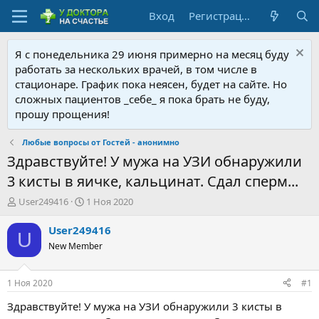
Вход
Регистрация
Я с понедельника 29 июня примерно на месяц буду
работать за нескольких врачей, в том числе в
стационаре. График пока неясен, будет на сайте. Но
сложных пациентов _себе_ я пока брать не буду,
прошу прощения!
Любые вопросы от Гостей - анонимно
Здравствуйте! У мужа на УЗИ обнаружили
3 кисты в яичке, кальцинат. Сдал сперм...
А
Д
User249416
1 Ноя 2020
в
а
т
т
User249416
U
о
а
New Member
р
н
т
а
е
ч
1 Ноя 2020
#1
м
а
ы
л
Здравствуйте! У мужа на УЗИ обнаружили 3 кисты в
а