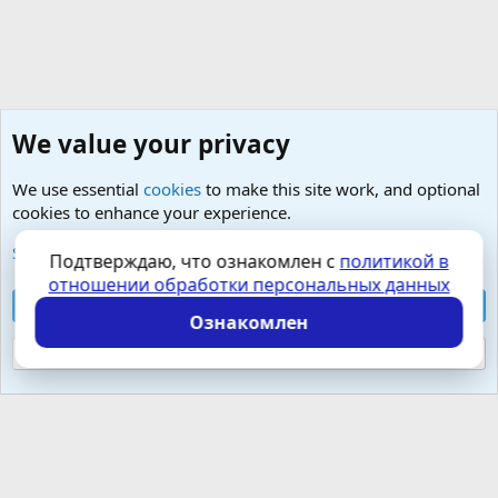
We value your privacy
We use essential
cookies
to make this site work, and optional
cookies to enhance your experience.
Любые вопросы от Гостей - анонимно
See further information and configure your preferences
Подтверждаю, что ознакомлен с
политикой в
отношении обработки персональных данных
Cookies
Russian (RU)
Accept all cookies
Контактная форма
Условия и правила
Ознакомлен
Политика конфиденциальности
Помощь
Главная
R
S
Reject optional cookies
S
Локализация от
XenForo.Info