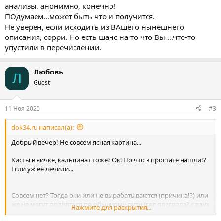
анализы, анонимно, конечно!
ПОдумаем...может быть что и получится.
Не уверен, если исходить из ВАшего нынешнего
описания, сорри. Но есть шанс на то что Вы ...что-то
упустили в перечислении.
Любовь
Л
Guest
11 Ноя 2020
#3
dok34.ru написал(а):
Добрый вечер! Не совсем ясная картина...
Кисты в яичке, кальцинат тоже? Ок. Но что в простате нашли!?
Если уж её лечили...
Совсем нет? Тогда они или не вырабатываются (причина!?) или
же не могут подняться по обычному пути (где преграда? с вдух
Нажмите для раскрытия...
сторон, одновременно,..?)