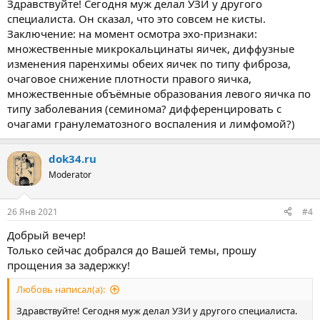
Или же хоть немного, но есть?
Здравствуйте! Сегодня муж делал УЗИ у другого
специалиста. Он сказал, что это совсем не кисты.
В ткани яичек (с обеих сторон) нет герминативных клеток,
Заключение: на момент осмотра эхо-признаки:
которые производят сперматозоиды?
множественные микрокальцинаты яичек, диффузные
изменения паренхимы обеих яичек по типу фиброза,
очаговое снижение плотности правого яичка,
Это промежность, возможно, что простата воспалена была и
даже есть сейчас воспаление. Но это не имеет прямого
множественные объёмные образования левого яичка по
отношения к _отсутствию_ сперматозоидов!
типу заболевания (семинома? дифференцировать с
очагами гранулематозного воспаления и лимфомой?)
То есть - диагноз был именно по простате, так?
А что делалали с мошонкой, яичками?
dok34.ru
Про эпидидимит ,к примеру, что говорили?
Moderator
Это логично - простата не вырабатывает сперматозоиды.
26 Янв 2021
#4
Добрый вечер!
Разобраться в причинах проблемы.
Только сейчас добрался до Вашей темы, прошу
Лечение простаты - возможно было попыткой поймать
прощения за задержку!
маленький. но возможный шанс на то, что эта картина-
следствие простатита. Иногда так бывает...но не всегда, сорри.
Любовь написал(а):
ПРоблема _настолько_ серьёзная, что спешки сейчас нет,
Здравствуйте! Сегодня муж делал УЗИ у другого специалиста.