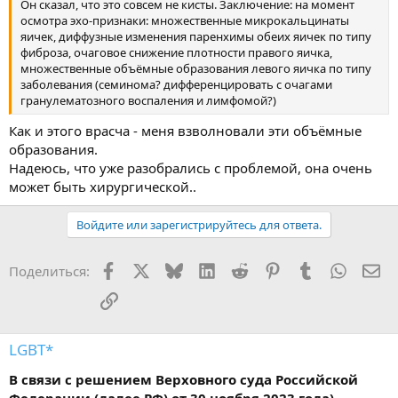
совсем, подчеркну. Спокойно разобраться и использовать
Он сказал, что это совсем не кисты. Заключение: на момент
возможные шансы - это имеет смысл.
осмотра эхо-признаки: множественные микрокальцинаты
Для начала - давайте, пожалуйста, все имеющиеся анализы,
яичек, диффузные изменения паренхимы обеих яичек по типу
анонимно, конечно!
фиброза, очаговое снижение плотности правого яичка,
ПОдумаем...может быть что и получится.
множественные объёмные образования левого яичка по типу
Не уверен, если исходить из ВАшего нынешнего описания,
заболевания (семинома? дифференцировать с очагами
сорри. Но есть шанс на то что Вы ...что-то упустили в
гранулематозного воспаления и лимфомой?)
перечислении.
Как и этого врасча - меня взволновали эти объёмные
образования.
Надеюсь, что уже разобрались с проблемой, она очень
может быть хирургической..
Войдите или зарегистрируйтесь для ответа.
Facebook
X
Bluesky
LinkedIn
Reddit
Pinterest
Tumblr
WhatsA
Эл
Поделиться:
Ссылка
LGBT*
В связи с решением Верховного суда Российской