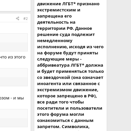
движение ЛГБТ* признано
экстремистским и
запрещена его
#2
деятельность на
территории РФ. Данное
решение суда подлежит
немедленному
исполнению, исходя из чего
на форуме будут приняты
что из этого
следующие меры -
аббривеатура ЛГБТ* должна
и будет применяться только
со звездочкой (она означает
иноагента или связанное с
экстремизмом движение,
которое запрещено в РФ),
озом - и мы
все ради того чтобы
посетители и пользователи
этого форума могли
ознакомиться с данным
запретом. Символика,