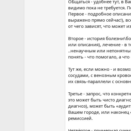
ОБщаться - удобнее тут, в В
видимо пока не требуется. 
Первое - подробное описани
выражено прямо сейчас!), вс
от чего зависят, что может 
Второе - история болезни\бо
или описания), лечение - в 
..ненаучным или непонятны
понять - что помогало, а что 
Тут же, если можно - и воз
сосудами, с венозным крово
их связь-параллели с осно
Третье - запрос, что конкре
это может быть чисто диагн
диагноз), может быть «ауди
Вашем городе, или наконец 
ремиссией.
Четвёртое - примерная сумм