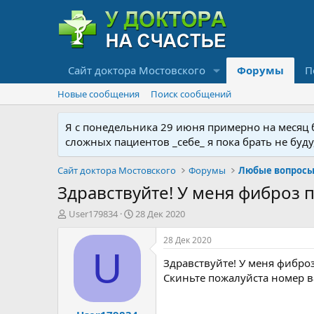
Сайт доктора Мостовского
Форумы
П
Новые сообщения
Поиск сообщений
Я с понедельника 29 июня примерно на месяц бу
сложных пациентов _себе_ я пока брать не буд
Сайт доктора Мостовского
Форумы
Любые вопросы 
Здравствуйте! У меня фиброз пр
А
Д
User179834
28 Дек 2020
в
а
т
т
28 Дек 2020
о
а
U
Здравствуйте! У меня фиброз
р
н
т
а
Скиньте пожалуйста номер ва
е
ч
м
а