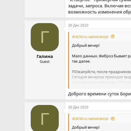
задачи, запроса. Включая в
возможность изменения обр
30 Дек 2020
Г
dok34.ru написал(а):
Добрый вечер!
Мало данных. Фиброз бывает раз
Галина
так далее.
Guest
ПОжалуйста, после праздников 
Сегодня вечером приходил види
спланировали лечение в 21 году
ОБщаться - удобнее тут, в Ваше
Доброго времени суток Бори
требуется. Пока можно дать х
Первое - подробное описание 
30 Дек 2020
прямо сейчас!), всех жалоб, кот
Г
может изменить и изменяет Ваш
dok34.ru написал(а):
Второе - история болезни\болез
Добрый вечер!
описания), лечение - в том чис