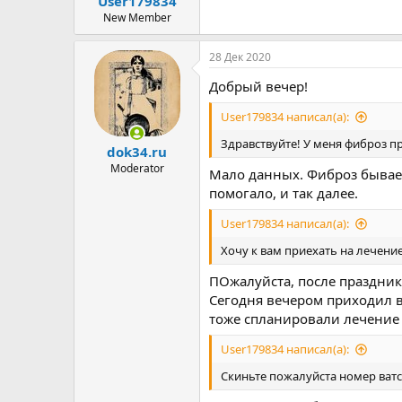
User179834
ы
л
а
New Member
28 Дек 2020
Добрый вечер!
User179834 написал(а):
Здравствуйте! У меня фиброз пр
dok34.ru
Moderator
Мало данных. Фиброз бывает 
помогало, и так далее.
User179834 написал(а):
Хочу к вам приехать на лечение
ПОжалуйста, после празднико
Сегодня вечером приходил в
тоже спланировали лечение 
User179834 написал(а):
Скиньте пожалуйста номер ватс