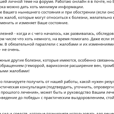
ашей личной теме на форуме. Работаю онлайн я в почте, но 
Пока можно дать хоть минимум информации.
е Вашего нынешнего состояния и при обострении (если оно
ех жалоб, которые могут относиться к болезни, желательно 
изменить и изменяет Ваше состояние.
лезней - когда и с чего началось, как развивалась, обследо
том числе что хоть немного, на время помогало. Даже если э
м. В обязательной параллели с жалобами и их изменениями
- не очень.
можные другие болезни, которые имеются, особенно связанны
обращением (геморрой, варикозное расширение вен, тромбо
вными жалобами!
тно планируете получить от нашей работы, какой нужен резуль
остическая консультация (подтвердить, уточнить, опроверг
т прошлого лечения», может быть и руководство Вашим леч
«ведение до победы» с практическим выздоровлением, сто
а сил и средств, которые планируете использовать для реше