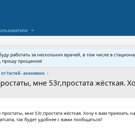
ользователи
ду работать за нескольких врачей, в том числе в стационар
у, прошу прощения!
от Гостей - анонимно
остаты, мне 53г,простата жёсткая. Хоч
 простаты, мне 53г,простата жёсткая. Хочу к вам приехать н
тсапа, так будет удобнее с вами пообщаться?