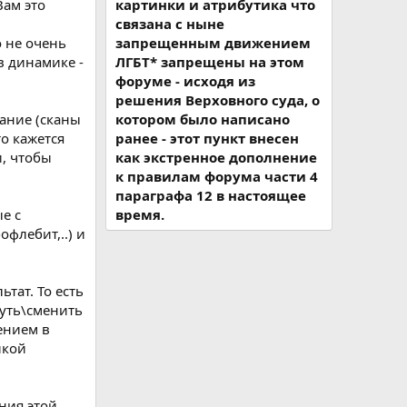
Вам это
картинки и атрибутика что
связана с ныне
 не очень
запрещенным движением
в динамике -
ЛГБТ* запрещены на этом
форуме - исходя из
решения Верховного суда, о
вание (сканы
котором было написано
то кажется
ранее - этот пункт внесен
, чтобы
как экстренное дополнение
к правилам форума части 4
параграфа 12 в настоящее
е с
время.
флебит,..) и
тат. То есть
нуть\сменить
ением в
йкой
ния этой