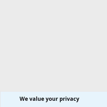
We value your privacy
Сайт доктора Мостовского
Форумы
Любые вопросы 