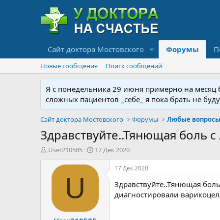
Сайт доктора Мостовского
Форумы
П
Новые сообщения
Поиск сообщений
Я с понедельника 29 июня примерно на месяц бу
сложных пациентов _себе_ я пока брать не буд
Сайт доктора Мостовского
Форумы
Любые вопросы 
Здравствуйте..Тянющая боль с 
А
Д
User210585
17 Дек 2020
в
а
т
т
17 Дек 2020
о
а
U
Здравствуйте..Тянющая боль 
р
н
т
а
диагностировали варикоцели 
е
ч
м
а