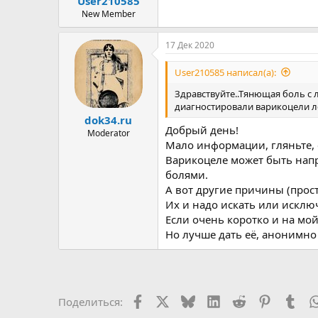
User210585
ы
л
а
New Member
17 Дек 2020
User210585 написал(а):
Здравствуйте..Тянющая боль с 
диагностировали варикоцели лев
dok34.ru
Добрый день!
Moderator
Мало информации, гляньте, 
Варикоцеле может быть напр
болями.
А вот другие причины (проста
Их и надо искать или исключ
Если очень коротко и на мой
Но лучше дать её, анонимно 
Facebook
X
Bluesky
LinkedIn
Reddit
Pinterest
Tum
Поделиться: