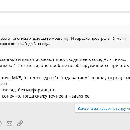
лева в пояснице отдающая в мощенку...И изредка прострелы...У меня
ого яичка.. Года 3 назад...
сколько и как описывают происходящее в соседних темах.
имер 1-2 степени, оно вообще не обнаруживается при это
тит, МКБ, "остеохондроз" с "отдаванием" по ходу нерва) - м
ать...
 взгляд, без информации.
,конечно. Тогда скажу точнее и надёжнее.
Войдите или зарегистрируйт
blr
WhatsApp
Электронная почта
Ссылка