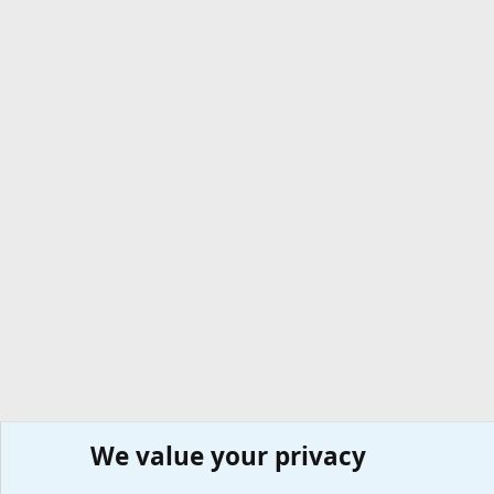
We value your privacy
Сайт доктора Мостовского
Форумы
Любые вопросы 