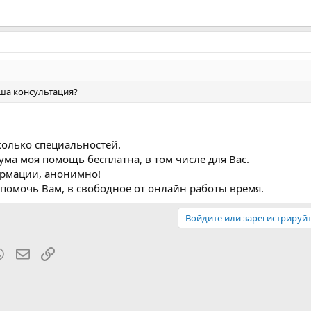
аша консультация?
колько специальностей.
ума моя помощь бесплатна, в том числе для Вас.
ормации, анонимно!
 помочь Вам, в свободное от онлайн работы время.
Войдите или зарегистрируйт
blr
WhatsApp
Электронная почта
Ссылка