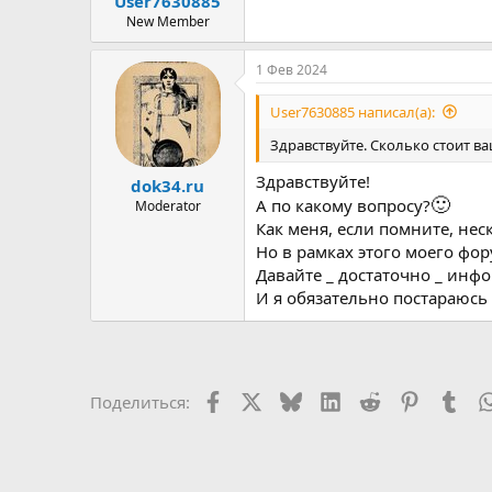
User7630885
ы
л
а
New Member
1 Фев 2024
User7630885 написал(а):
Здравствуйте. Сколько стоит в
Здравствуйте!
dok34.ru
🙂
А по какому вопросу?
Moderator
Как меня, если помните, нес
Но в рамках этого моего фор
Давайте _ достаточно _ инф
И я обязательно постараюсь
Facebook
X
Bluesky
LinkedIn
Reddit
Pinterest
Tum
Поделиться: