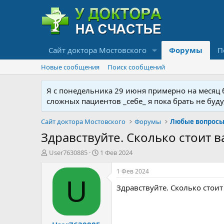
Сайт доктора Мостовского
Форумы
П
Новые сообщения
Поиск сообщений
Я с понедельника 29 июня примерно на месяц бу
сложных пациентов _себе_ я пока брать не буд
Сайт доктора Мостовского
Форумы
Любые вопросы 
Здравствуйте. Сколько стоит 
А
Д
User7630885
1 Фев 2024
в
а
т
т
1 Фев 2024
о
а
U
Здравствуйте. Сколько стои
р
н
т
а
е
ч
м
а