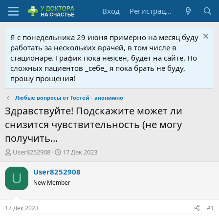
Вход
Регистрация
Я с понедельника 29 июня примерно на месяц буду
работать за нескольких врачей, в том числе в
стационаре. График пока неясен, будет на сайте. Но
сложных пациентов _себе_ я пока брать не буду,
прошу прощения!
Любые вопросы от Гостей - анонимно
Здравствуйте! Подскажите может ли
снизится чувствительность (не могу
получить...
А
Д
User8252908
17 Дек 2023
в
а
т
т
User8252908
U
о
а
New Member
р
н
т
а
е
ч
17 Дек 2023
#1
м
а