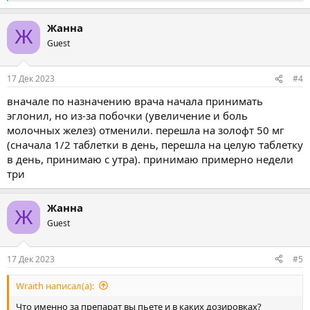
е
а
Жанна
к
Ж
ц
Guest
и
и
:
17 Дек 2023
#4
вначале по назначению врача начала принимать
эглонил, но из-за побочки (увеличение и боль
молочных желез) отменили. перешла на золофт 50 мг
(сначала 1/2 таблетки в день, перешла на целую таблетку
в день, принимаю с утра). принимаю примерно недели
три
Жанна
Ж
Guest
17 Дек 2023
#5
Wraith написал(а):
Что именно за препарат вы пьете и в каких дозировках?