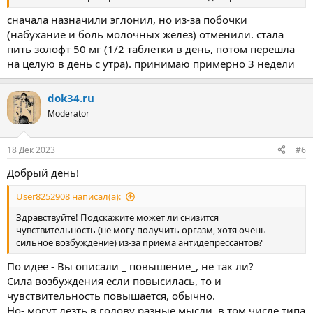
сначала назначили эглонил, но из-за побочки
(набухание и боль молочных желез) отменили. стала
пить золофт 50 мг (1/2 таблетки в день, потом перешла
на целую в день с утра). принимаю примерно 3 недели
dok34.ru
Moderator
18 Дек 2023
#6
Добрый день!
User8252908 написал(а):
Здравствуйте! Подскажите может ли снизится
чувствительность (не могу получить оргазм, хотя очень
сильное возбуждение) из-за приема антидепрессантов?
По идее - Вы описали _ повышение_, не так ли?
Сила возбуждения если повысилась, то и
чувствительность повышается, обычно.
Но- могут лезть в голову разные мысли, в том числе типа