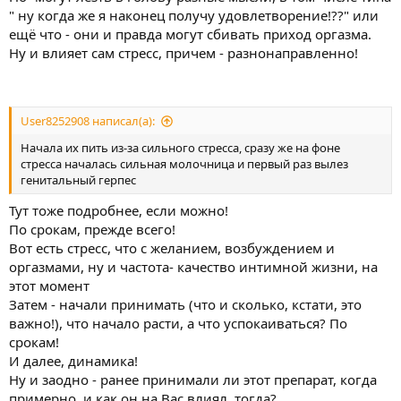
" ну когда же я наконец получу удовлетворение!??" или
ещё что - они и правда могут сбивать приход оргазма.
Ну и влияет сам стресс, причем - разнонаправленно!
User8252908 написал(а):
Начала их пить из-за сильного стресса, сразу же на фоне
стресса началась сильная молочница и первый раз вылез
генитальный герпес
Тут тоже подробнее, если можно!
По срокам, прежде всего!
Вот есть стресс, что с желанием, возбуждением и
оргазмами, ну и частота- качество интимной жизни, на
этот момент
Затем - начали принимать (что и сколько, кстати, это
важно!), что начало расти, а что успокаиваться? По
срокам!
И далее, динамика!
Ну и заодно - ранее принимали ли этот препарат, когда
примерно, и как он на Вас влиял, тогда?