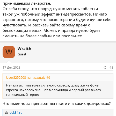
принимаемом лекарстве.
От себя скажу, что навряд нужно менять таблетки —
такой уж побочный эффект антидепрессантов. Ничего
страшного, потому что после терапии будете лучше себя
чувствовать. И рассказывайте своему врачу о
беспокоящих вещах. Может, и правда нужно будет
сменить на более слабый или посильнее
Wraith
W
Guest
17 Дек 2023
#3
User8252908 написал(а):
Начала их пить из-за сильного стресса, сразу же на фоне
стресса началась сильная молочница и первый раз вылез
генитальный герпес
Что именно за препарат вы пьете и в каких дозировках?
dok34.ru
Р