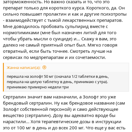
заторможенность. Но важно сказать и то, что это
препарат только для короткого курса. Короткого, да. Он
сильно повышает пролактин и как и другие психотропы
- взаимодействует с тьмой лекарственных препаратов.
Мне доводилось пробовать сульпирид вместе с
нормотимиками (мне был назначен литий для того
чтобы убрать мысли о суициде) и... Скажу я вам, это
далеко не самый приятный опыт был. Мягко говоря
отвратный, если быть точнее. Смотреть лучше на
сервисах по медпрепаратам и их сочетаемости.
Жанна написал(а):
перешла на золофт 50 мг (сначала 1/2 таблетки в день,
перешла на целую таблетку в день, принимаю с утра).
принимаю примерно недели три
Сертралин значит вам назначили, а Золофт это уже
брендовый сертралин. Ну как брендовое название (сам
Золофт собственной персоной) и само действующее
вещество (сертралин). Дозу вы адекватно вроде бы
нарастили... Хотя терапевтические дозы в инструкции
это от 100 мг в день и до всех 200 мг. Что еще у вас есть