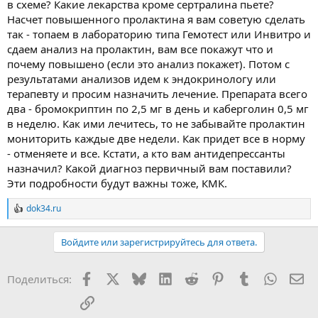
в схеме? Какие лекарства кроме сертралина пьете?
Насчет повышенного пролактина я вам советую сделать
так - топаем в лабораторию типа Гемотест или Инвитро и
сдаем анализ на пролактин, вам все покажут что и
почему повышено (если это анализ покажет). Потом с
результатами анализов идем к эндокринологу или
терапевту и просим назначить лечение. Препарата всего
два - бромокриптин по 2,5 мг в день и каберголин 0,5 мг
в неделю. Как ими лечитесь, то не забывайте пролактин
мониторить каждые две недели. Как придет все в норму
- отменяете и все. Кстати, а кто вам антидепрессанты
назначил? Какой диагноз первичный вам поставили?
Эти подробности будут важны тоже, КМК.
dok34.ru
Р
е
а
Войдите или зарегистрируйтесь для ответа.
к
ц
и
Facebook
X
Bluesky
LinkedIn
Reddit
Pinterest
Tumblr
WhatsA
Эл
Поделиться:
и
:
Ссылка