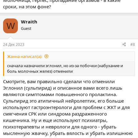
Молочница, герпес, пропадание оргазмов - в какие
сроки, на этом фоне?
Wraith
W
Guest
24 Дек 2023
#8
Жанна написал(а):
сначала назначили эглонил, но из-за побочки (набухание и
боль молочных желез) отменили
Смотрите, вам правильно сделали что отменили
Эглонил (сульпирид) и описанное вами всего лишь
являются симптомами повышенного пролактина.
Сульпирид это атипичный нейролептик, его больше
используют гастроэнтерологи для проблем с ЖКТ и для
смягчения СРК или синдрома раздраженного
кишечника. Ну и еще используют психиатры,
психотерапевты и неврологи для одного - убрать
мысленную жвачку, убрать вялость и убрать излишнюю