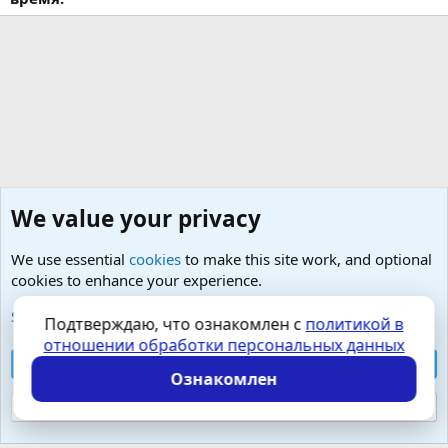
We value your privacy
We use essential
cookies
to make this site work, and optional
cookies to enhance your experience.
Любые вопросы от Гостей - анонимно
See further information and configure your preferences
Подтверждаю, что ознакомлен с
политикой в
отношении обработки персональных данных
Cookies
Russian (RU)
Accept all cookies
Контактная форма
Условия и правила
Ознакомлен
Политика конфиденциальности
Помощь
Главная
R
S
Reject optional cookies
S
Локализация от
XenForo.Info