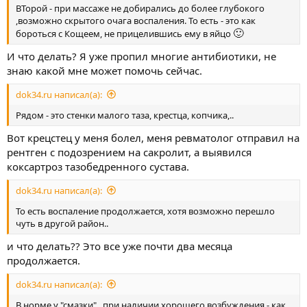
ВТорой - при массаже не добирались до более глубокого
,возможно скрытого очага воспаления. То есть - это как
🙂
бороться с Кощеем, не прицелившись ему в яйцо
И что делать? Я уже пропил многие антибиотики, не
знаю какой мне может помочь сейчас.
dok34.ru написал(а):
Рядом - это стенки малого таза, крестца, копчика,..
Вот крецстец у меня болел, меня ревматолог отправил на
рентген с подозрением на сакролит, а выявился
коксартроз тазобедренного сустава.
dok34.ru написал(а):
То есть воспаление продолжается, хотя возможно перешло
чуть в другой район..
и что делать?? Это все уже почти два месяца
продолжается.
dok34.ru написал(а):
В норме у "смазки" , при наличии хорошего возбуждения - как