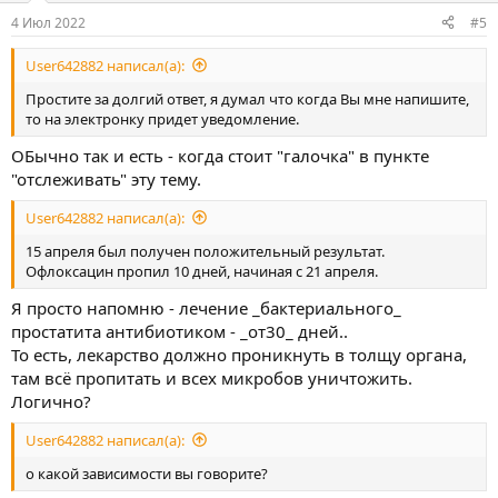
4 Июл 2022
#5
User642882 написал(а):
Простите за долгий ответ, я думал что когда Вы мне напишите,
то на электронку придет уведомление.
ОБычно так и есть - когда стоит "галочка" в пункте
"отслеживать" эту тему.
User642882 написал(а):
15 апреля был получен положительный результат.
Офлоксацин пропил 10 дней, начиная с 21 апреля.
Я просто напомню - лечение _бактериального_
простатита антибиотиком - _от30_ дней..
То есть, лекарство должно проникнуть в толщу органа,
там всё пропитать и всех микробов уничтожить.
Логично?
User642882 написал(а):
о какой зависимости вы говорите?