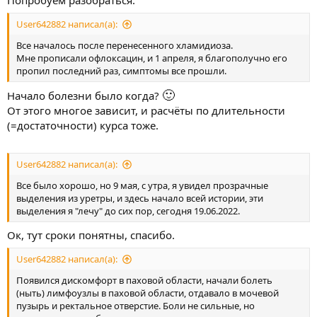
User642882 написал(а):
Все началось после перенесенного хламидиоза.
Мне прописали офлоксацин, и 1 апреля, я благополучно его
пропил последний раз, симптомы все прошли.
🙂
Начало болезни было когда?
От этого многое зависит, и расчёты по длительности
(=достаточности) курса тоже.
User642882 написал(а):
Все было хорошо, но 9 мая, с утра, я увидел прозрачные
выделения из уретры, и здесь начало всей истории, эти
выделения я "лечу" до сих пор, сегодня 19.06.2022.
Ок, тут сроки понятны, спасибо.
User642882 написал(а):
Появился дискомфорт в паховой области, начали болеть
(ныть) лимфоузлы в паховой области, отдавало в мочевой
пузырь и ректальное отверстие. Боли не сильные, но