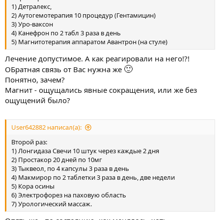
1) Детралекс,
2) Аутогемотерапия 10 процедур (Гентамицин)
3) Уро-ваксон
4) Канефрон по 2 табл 3 раза в день
5) Магнитотерапия аппаратом Авантрон (на стуле)
Лечение допустимое. А как реагировали на него!?!
🙂
ОБратная связь от Вас нужна же
Понятно, зачем?
Магнит - ощущались явные сокращения, или же без
ощущений было?
User642882 написал(а):
Второй раз:
1) Лонгидаза Свечи 10 штук через каждые 2 дня
2) Простакор 20 дней по 10мг
3) Тыквеол, по 4 капсулы 3 раза в день
4) Макмирор по 2 таблетки 3 раза в день, две недели
5) Кора осины
6) Электрофорез на паховую область
7) Урологический массаж.