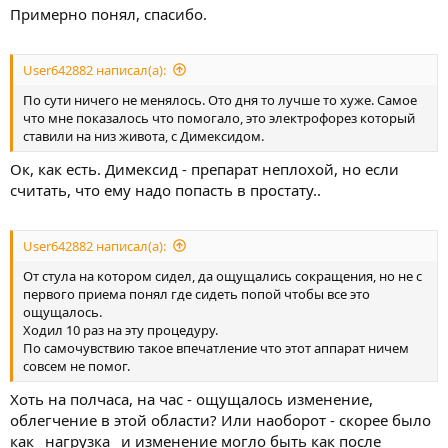
Примерно понял, спасибо.
User642882 написал(а):
По сути ничего не менялось. Ото дня то лучше то хуже. Самое
что мне показалось что помогало, это электрофорез который
ставили на низ живота, с Димексидом.
Ок, как есть. Димексид - препарат неплохой, но если
считать, что ему надо попасть в простату..
User642882 написал(а):
От стула на котором сидел, да ощущались сокращения, но не с
первого приема понял где сидеть попой чтобы все это
ощущалось.
Ходил 10 раз на эту процедуру.
По самочувствию такое впечатление что этот аппарат ничем
совсем не помог.
Хоть на полчаса, на час - ощущалось изменение,
облегчение в этой области? Или наоборот - скорее было
как _нагрузка_ и изменение могло быть как после