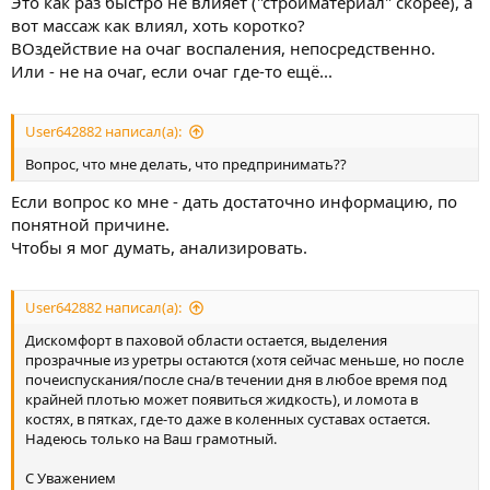
Это как раз быстро не влияет ("стройматериал" скорее), а
вот массаж как влиял, хоть коротко?
ВОздействие на очаг воспаления, непосредственно.
Или - не на очаг, если очаг где-то ещё...
User642882 написал(а):
Вопрос, что мне делать, что предпринимать??
Если вопрос ко мне - дать достаточно информацию, по
понятной причине.
Чтобы я мог думать, анализировать.
User642882 написал(а):
Дискомфорт в паховой области остается, выделения
прозрачные из уретры остаются (хотя сейчас меньше, но после
почеиспускания/после сна/в течении дня в любое время под
крайней плотью может появиться жидкость), и ломота в
костях, в пятках, где-то даже в коленных суставах остается.
Надеюсь только на Ваш грамотный.
С Уважением