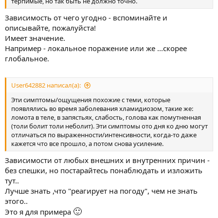
терпимые, но так быть не должно точно.
Зависимость от чего угодно - вспоминайте и
описывайте, пожалуйста!
Имеет значение.
Например - локальное поражение или же ...скорее
глобальное.
User642882 написал(а):
Эти симптомы/ощущения похожие с теми, которые
появлялись во время заболевания хламидиозом, такие же:
ломота в теле, в запястьях, слабость, голова как помутненная
(толи болит толи неболит). Эти симптомы ото дня ко дню могут
отличаться по выраженности/интенсивности, когда-то даже
кажется что все прошло, а потом снова усиление.
Зависимости от любых внешних и внутренних причин -
без спешки, но постарайтесь понаблюдать и изложить
тут..
Лучше знать ,что "реагирует на погоду", чем не знать
этого..
🙂
Это я для примера