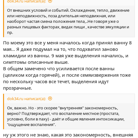
dok34.ru написал(а):
От внешних условий и событий. Охлаждение, тепло, движение
или неподвижность, поза длительая неподвижная, или
наоборот частая смена положения тела,..Не говоря уже о
разных пищевых факторах, видах пищи , качестве эякуляции и
пр.
По моему это все у меня началось когда принял ванну 8
мая... Я даже подумал на то, что подхватил заново
хламидии из ванны. 9 мая уже выделения начались, и
симптомы описанные выше.
В общем замечено что усиливается после ванны
(целиком когда горячей), и после семяизвержения тоже
по нескольку часов все течет, выделения идут
прозрачные.
dok34.ru написал(а):
Ок, важно. Но - это скорее "внутренняя" закономерность,
верно? Подтверждает, что воспаление местное (простата,
условно, боли в паху) - даёт и общие явления интоксикации,
"ощущение воспаления".
ну уж этого не знаю, какая это закономерность, внешняя