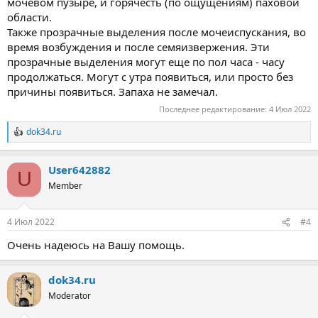
мочевом пузыре, и горячесть (по ощущениям) паховой
области.
Также прозрачные выделения после мочеиспускания, во
время возбуждения и после семяизвержения. Эти
прозрачные выделения могут еще по пол часа - часу
продолжаться. Могут с утра появиться, или просто без
причины появиться. Запаха не замечал.
Последнее редактирование:
4 Июл 2022
dok34.ru
Р
е
а
User642882
к
U
ц
Member
и
и
:
4 Июл 2022
#4
Очень надеюсь на Вашу помощь.
dok34.ru
Moderator