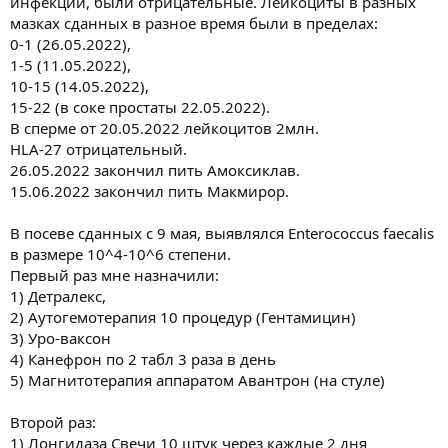
инфекции, были отрицательные. Лейкоциты в разных
мазках сданных в разное время были в пределах:
0-1 (26.05.2022),
1-5 (11.05.2022),
10-15 (14.05.2022),
15-22 (в соке простаты 22.05.2022).
В сперме от 20.05.2022 лейкоцитов 2млн.
HLA-27 отрицательный.
26.05.2022 закончил пить Амоксиклав.
15.06.2022 закончил пить Макмирор.
В посеве сданных с 9 мая, выявлялся Enterococcus faecalis
в размере 10^4-10^6 степени.
Первый раз мне назначили:
1) Детралекс,
2) Аутогемотерапия 10 процедур (Гентамицин)
3) Уро-ваксон
4) Канефрон по 2 табл 3 раза в день
5) Магнитотерапия аппаратом Авантрон (на стуле)
Второй раз:
1) Лонгидаза Свечи 10 штук через каждые 2 дня