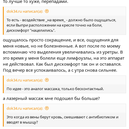
То лучше то хуже, перепадами.
dok34.ru написал(а):
То есть - воздействие _на время_ - должно было ощущаться,
если Выпри расположении на кресле точно на боли,
дискомфорт "нацелились".
ощущалось просто сокращение, и все, ощущения для
меня новые, но не болезненные. А вот после по моему
вспоминаю что выделения увеличивались из уретры. В
это время у меня болели еще лимфоузлы, на это аппарат
не действовал. Как был дискомфорт так он и оставался.
Под вечер все успокаивалось, а с утра снова сильнее.
dok34.ru написал(а):
По идее - это аналог массажа, только бесконтактный.
а лазерный массаж мне подошел бы больше?
dok34.ru написал(а):
Это когда из вены берут кровь, смешивают с антибиотиком и
вводят в мышцу?