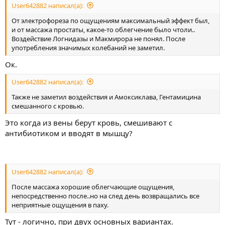
User642882 написал(а):
От электрофореза по ощущениям максимальный эффект был,
и от массажа простаты, какое-то облегчение было чтоли..
Воздействие Логнидазы и Макмирора не понял. После
употребления значимых колебаний не заметил.
Ок.
User642882 написал(а):
Также не заметил воздействия и Амоксиклава, Гентамицина
смешанного с кровью.
Это когда из вены берут кровь, смешивают с
антибиотиком и вводят в мышцу?
User642882 написал(а):
После массажа хорошие облегчающие ощущения,
непосредственно после..но на след день возвращались все
неприятные ощущения в паху.
Тут - логично, при двух основных вариантах.