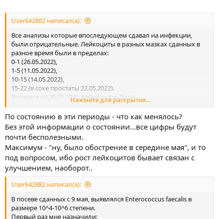
User642882 написал(а):
Все анализы которые впоследующем сдавал на инфекции,
были отрицательные. Лейкоциты в разных мазках сданных в
разное время были в пределах:
0-1 (26.05.2022),
1-5 (11.05.2022),
10-15 (14.05.2022),
15-22 (в соке простаты 22.05.2022).
В сперме от 20.05.2022 лейкоцитов 2млн.
Нажмите для раскрытия...
HLA-27 отрицательный.
26.05.2022 закончил пить Амоксиклав.
По состоянию в эти периоды - что как менялось?
15.06.2022 закончил пить Макмирор.
Без этой информации о состоянии...все цифры будут
почти бесполезными.
Максимум - "ну, было обострение в середине мая", и то
под вопросом, ибо рост лейкоцитов бывает связан с
улучшением, наоборот..
User642882 написал(а):
В посеве сданных с 9 мая, выявлялся Enterococcus faecalis в
размере 10^4-10^6 степени.
Первый раз мне назначили: