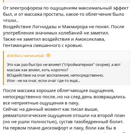
От электрофореза по ощущениям максимальный эффект
был, и от массажа простаты, какое-то облегчение было
чтоли..
Воздействие Логнидазы и Макмирора не понял. После
употребления значимых колебаний не заметил.
Также не заметил воздействия и Амоксиклава,
Гентамицина смешанного с кровью.
dok34.ru написал(а):
Это как раз быстро не влияет ("стройматериал" скорее), а вот
массаж как влиял, хоть коротко?
ВОздействие на очаг воспаления, непосредственно.
Или - не на очаг, если очаг где-то ещё...
После массажа хорошие облегчающие ощущения,
непосредственно после..но на след день возвращались
все неприятные ощущения в паху.
Сейчас на данный момент как писал выше,
ревматологические ощущения отошли на второй план
(но не ушли полностью), сустав тазобедренный болит.
На первом плане дискомфорт и паху, боли как бы в