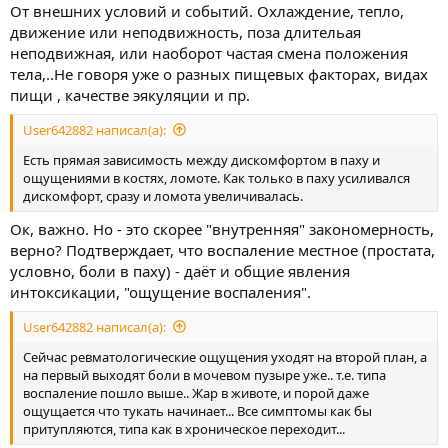
От внешних условий и событий. Охлаждение, тепло,
движение или неподвижность, поза длительая
неподвижная, или наоборот частая смена положения
тела,..Не говоря уже о разных пищевых факторах, видах
пищи , качестве эякуляции и пр.
User642882 написал(а):
Есть прямая зависимость между дискомфортом в паху и
ощущениями в костях, ломоте. Как только в паху усиливался
дискомфорт, сразу и ломота увеличивалась.
Ок, важно. Но - это скорее "внутренняя" закономерность,
верно? Подтверждает, что воспаление местное (простата,
условно, боли в паху) - даёт и общие явления
интоксикации, "ощущение воспаления".
User642882 написал(а):
Сейчас ревматологические ощущения уходят на второй план, а
на первый выходят боли в мочевом пузыре уже.. т.е. типа
воспаление пошло выше.. Жар в животе, и порой даже
ощущается что тукать начинает... Все симптомы как бы
притупляются, типа как в хроническое переходит...