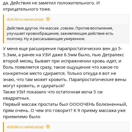
да. Действия не заметил положительного. И
отрицательного тоже.
dok34.ru написал(а):
Действие другое. Не массаж ,совсем. Против воспаления,
улучшает кровообращение, заживляющее действие есть
поэтому. Ну и рассасывающее умеренное.
У меня еще расширение парапростатических вен до 5-
5.3мм, а ранее на УЗИ даже 6.5мм было, пью Детралекс
второй месяц. Бывает при испражнении кровь идет, и
боль появляется сразу, такое ощущение что какое-то
конкретное место сдирается. Только откуда я вот не
знаю, что там может кровить. Парапростатические вены
могут кровить, и сдираться?
Также УЗИ показало что остаточная моча 5 см
квадратных.
Первый массаж простаты был ООООЧЕНЬ болезненный,
прям очень. О чем это говорит? К 9 приему массажа уже
приемлемо было
dok34.ru написал(а):