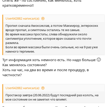
Опять же - по состоянию, как менялось, хоть
кратковременно!!
User642882 написал(а):
Пропил сначала Амоксиклав, а потом Макмирор, энтерококк
вроде пропал, а симптомы остались те же самые.
Во время массажа простаты, слева обнаружили около
сантиметра уплотнение, которое врач сказала что почти
размяла.
Боли во время массажа были очень сильные, но на 9 раз уже
намного терпимее.
🙂
Тут информация хоть немного есть. Но надо больше
Как менялось состояние?
Хоть на час, на два во время и после процедур, в
частности?
User642882 написал(а):
Простакор завтра (20.06.2022) будут последний раз колоть, на
мое состояние он не заметил что влияет.