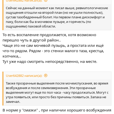
User642882 написал(а):
Сейчас на данный момент как писал выше, ревматологические
ощущения отошли на второй план (но не ушли полностью),
сустав тазобедренный болит. На первом плане дискомфорт и
паху, боли как бы в мочевом пузыре, и горячесть (по
ощущениям) паховой области.
То есть воспаление продолжается, хотя возможно
перешло чуть в другой район..
Чаще это не сам мочевой пузырь, а простата или ещё
что-то рядом. Рядом - это стенки малого таза, крестца,
копчика,..
Тут уже надо смотреть непосредственно, на месте.
User642882 написал(а):
Также прозрачные выделения после мочеиспускания, во время
возбуждения и после семяизвержения. Эти прозрачные
выделения могут еще по пол часа - часу продолжаться. Могут с
утра появиться, или просто без причины появиться. Запаха не
замечал.
В норме у "смазки" , при наличии хорошего возбуждения