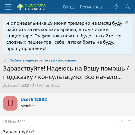
Вход
Регистрация
Я с понедельника 29 июня примерно на месяц буду
работать за нескольких врачей, в том числе в
стационаре. График пока неясен, будет на сайте. Но
сложных пациентов _себе_ я пока брать не буду,
прошу прощения!
Любые вопросы от Гостей - анонимно
Здравствуйте! Надеюсь на Вашу помощь /
подсказку / консультацию. Все начало...
А
Д
User642882
19 Июн 2022
в
а
т
т
User642882
U
о
а
Member
р
н
т
а
е
ч
19 Июн 2022
#1
м
а
ы
л
Здравствуйте!
а