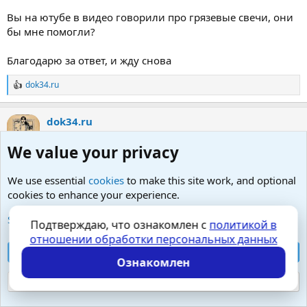
Вы на ютубе в видео говорили про грязевые свечи, они
бы мне помогли?
Благодарю за ответ, и жду снова
dok34.ru
Р
е
а
dok34.ru
к
ц
Moderator
и
We value your privacy
и
:
4 Июл 2022
#8
We use essential
cookies
to make this site work, and optional
cookies to enhance your experience.
User642882 написал(а):
See further information and configure your preferences
Офлоксацин я пил не от простатита, а от хламидий.
Подтверждаю, что ознакомлен с
политикой в
отношении обработки персональных данных
🙂
Ему всё равно, на кого действовать
Accept all cookies
То есть - и туда и сюда работает.
Ознакомлен
Reject optional cookies
User642882 написал(а):