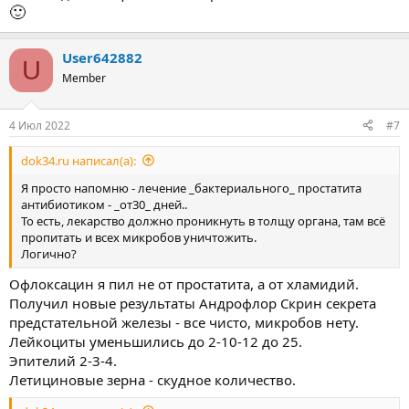
🙂
User642882
U
Member
4 Июл 2022
#7
dok34.ru написал(а):
Я просто напомню - лечение _бактериального_ простатита
антибиотиком - _от30_ дней..
То есть, лекарство должно проникнуть в толщу органа, там всё
пропитать и всех микробов уничтожить.
Логично?
Офлоксацин я пил не от простатита, а от хламидий.
Получил новые результаты Андрофлор Скрин секрета
предстательной железы - все чисто, микробов нету.
Лейкоциты уменьшились до 2-10-12 до 25.
Эпителий 2-3-4.
Летициновые зерна - скудное количество.